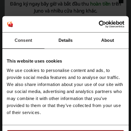
trung niên thành đạt. Sự đa dạng về sản phẩm sẽ giúp chị em phụ nữ
Đăng ký ngay bây giờ và bắt đầu thu
hoàn tiền
trên
dễ dàng tiếp cận và sử dụng sản phẩm JUNO. Với những thế mạnh về
Juno và nhiều cửa hàng khác.
mẫu mã, chất lượng quốc tế, và mức giá rất phù hợp, giày JUNO tự tin
mang đến luồng gió mới cho ngành công nghiệp giày thời trang Việt
Nam.
Để biết thêm thông tin về sản phẩm, JUNO cung cấp một đường dây
nóng miễn phí cước gọi tại 1800 1162. Mọi sản phẩm trên JUNO đều
Consent
Details
About
được đảm bảo chính sách đổi trả trong vòng 90 ngày nếu sản phẩm
kém chất lượng, nên bạn hoàn toàn có thể yên tâm khi mua hàng
trực tuyến tại đây.
This website uses cookies
Chương trình ưu đãi với nhiều coupon và voucher hấp
We use cookies to personalise content and ads, to
dẫn
Đăng ký với Facebook
provide social media features and to analyse our traffic.
CÓ thể nói, Công ty thời trang JUNO là một trong những công ty đi
We also share information about your use of our site with
đầu trong khâu tiếp thị sản phẩm trực tuyến, với việc xây dựng một
our social media, advertising and analytics partners who
Đăng ký với Google
website trang nhã, dễ dàng cho người sử dụng, và cung cấp rất nhiều
may combine it with other information that you’ve
các chương trình khuyến mãi xuyên suốt trong năm, các cuộc thi
dành cho các bạn gái ưa thích thời trang, cũng như các voucher mua
provided to them or that they’ve collected from your use
Đăng ký bằng e-mail
hàng khuyến mãi được áp dụng trên các thiết bị di động. Chi tiết bạn
of their services.
có thể tham khảo ở các mục bên dưới.
Flash sale đồng giá 200.000 đồng