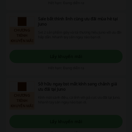
Hết hạn: Đang diễn ra
Sale bất thình lình cùng ưu đãi mùa hè tại
Juno
CHƯƠNG
Set 2 sản phẩm giày và túi thương hiệu Juno với ưu đãi
TRÌNH
hấp dẫn. Nhanh tay săn ngay nào bạn ơi.
KHUYẾN MÃI
Lấy khuyến mãi
Hết hạn: Đang diễn ra
Sở hữu ngay bst mắt kính sang chảnh giá
ưu đãi tại Juno
CHƯƠNG
Kính mát sành điệu, cá tính với giá cực ưu đãi tại Juno.
TRÌNH
Nhanh tay săn ngay nào bạn ơi.
KHUYẾN MÃI
Lấy khuyến mãi