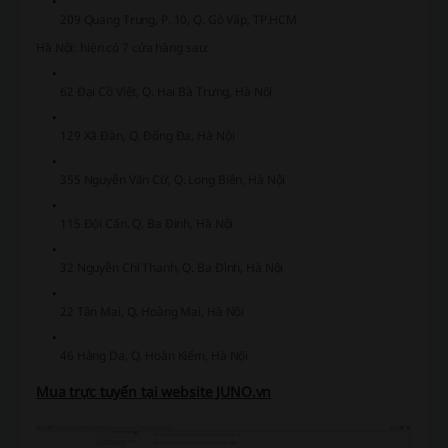
209 Quang Trung, P. 10, Q. Gò Vấp, TP.HCM
Hà Nội: hiện có 7 cửa hàng sau:
62 Đại Cồ Việt, Q. Hai Bà Trưng, Hà Nội
129 Xã Đàn, Q. Đống Đa, Hà Nội
355 Nguyễn Văn Cừ, Q. Long Biên, Hà Nội
115 Đội Cấn, Q. Ba Đình, Hà Nội
32 Nguyễn Chí Thanh, Q. Ba Đình, Hà Nội
22 Tân Mai, Q. Hoàng Mai, Hà Nội
46 Hàng Da, Q. Hoàn Kiếm, Hà Nội
Mua trực tuyến tại website JUNO.vn