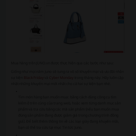
Mua hàng trên JUNO.vn được thực hiện qua các bước như sau:
Giống như mọi năm Juno sẽ tung ra vô số khuyến mại và ưu đãi nhân
sự kiện
Black Friday
và
Cyber Monday
trong tháng này. Hãy luôn cập
nhật những khuyến mại mới nhất cho cả hai sự kiện bạn nhé.
Tìm món hàng bạn muốn mua: bằng cách dùng công cụ tìm
kiếm ở trên cùng của trang web, hoặc xem từng danh mục sản
phẩm và tra cứu bằng các mã sản phẩm (nếu bạn muốn mua
đúng sản phẩm đang được giảm giá trong chương trình đồng
giá). Để biết thêm thông tin về các loại giày đang khuyến mãi,
bạn có thể tra cứu tại mục Tin tức Juno.