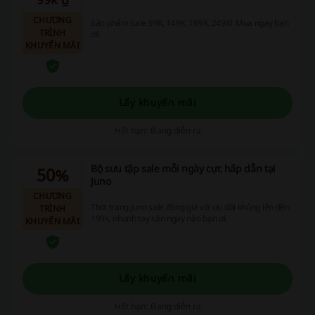
CHƯƠNG
Sản phẩm Sale 99K, 149K, 199K, 249K! Mua ngay bạn
TRÌNH
ơi!
KHUYẾN MÃI
Lấy khuyến mãi
Hết hạn: Đang diễn ra
Bộ sưu tập sale mỗi ngày cực hấp dẫn tại
50%
Juno
CHƯƠNG
Thời trang Juno sale đồng giá với ưu đãi khủng lên đến
TRÌNH
199k, nhanh tay săn ngay nào bạn ơi.
KHUYẾN MÃI
Lấy khuyến mãi
Hết hạn: Đang diễn ra