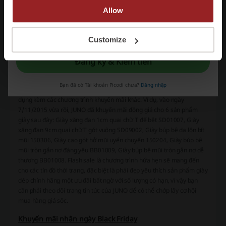
Đồng hành cùng không khí mua sắm trực tuyến đang náo nhiệt vào
Allow
những tháng cuối năm và tạo cơ hội cho phái đẹp sở hữu những đôi
giày hàng hiệu với giá cực ưu đãi, Juno thực hiện chương trình “Flash
Khi đăng ký, bạn đồng thời cũng đã đọc và chấp nhận "
Terms & Conditions
” và
sale đồng giá 200.000 đồng”. Thông thường các chương trình đồng
"
Privacy Policy.
"
Customize
giá này sẽ chỉ có hiệu lực trong 1 ngày duy nhất như đúng tên gọi
Flash sale của chương trình. Tham gia chương trình này, bạn sẽ được
Đăng ký & Kiếm tiền
mua những đôi giày hàng hiệu với giá cực kỳ ưu đãi từ giày cao gót,
giày búp bê và giày xăng đan với giá chỉ còn 200.000 đồng một đôi.
Bạn đã có Tài khoản Picodi chưa?
Đăng nhập
Giá ưu đãi này chỉ áp dụng khi mua online tại Juno.vn và không áp
dụng kèm các chương trình khuyến mãi khác. Ví dụ, vào ngày
7/11/2015 vừa rồi, JUNO đã khuyến mãi đồng giá cho 6 sản phẩm
giày sau đây: Giày xăng đan 1cm quai chữ T đế bệt SD01007, Giày
xăng đan 9cm quai chữ T gót vuông SD09002, Giày búp bê da lộn bít
mũi 150306, Giày cao gót hở mũi uyển chuyển 150204, Giày búp bê
mũi tròn gắn nơ đáng yêu BB01009, Giày búp bê mũi tròn gắn nơ dễ
thương BB01008. Flash sale là chương trình hứa hẹn sẽ mang đến
cho các tín đồ thời trang, đặc biệt là phái đẹp yêu thích sản phẩm giày
dép chính hãng một ưu đãi bất ngờ với số lượng có hạn, vì vậy bạn
cần phải theo dõi trang tin tức của JUNO để có thể chớp lấy cơ hội
mua hàng giá sốc.
Khuyến mãi nhân ngày Black Friday