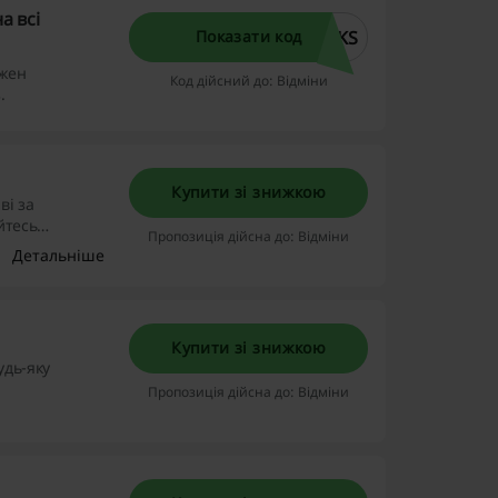
а всі
EKS
Показати код
ожен
Код дійсний до: Відміни
.
Купити зі знижкою
ві за
йтесь
Пропозиція дійсна до: Відміни
Детальніше
Купити зі знижкою
удь-яку
Пропозиція дійсна до: Відміни