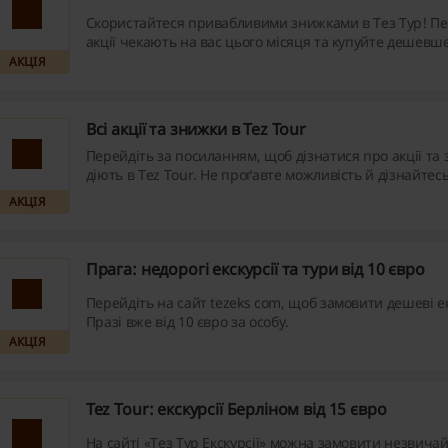
Скористайтеся привабливими знижками в Тез Тур! Пер
акції чекають на вас цього місяця та купуйте дешевше
АКЦІЯ
Всі акції та знижки в Tez Tour
Перейдіть за посиланням, щоб дізнатися про акції та
діють в Tez Tour. Не проґавте можливість й дізнайтес
заощадити на замовленні екскурсії!
АКЦІЯ
Прага: недорогі екскурсії та тури від 10 євро
Перейдіть на сайт tezeks com, щоб замовити дешеві ек
Празі вже від 10 євро за особу.
АКЦІЯ
Tez Tour: екскурсії Берліном від 15 євро
На сайті «Тез Тур Екскурсії» можна замовити незвичайн