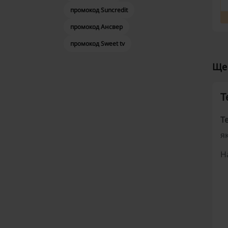
промокод Suncredit
промокод Ансвер
промокод Sweet tv
Ще 
Т
Te
я
Н