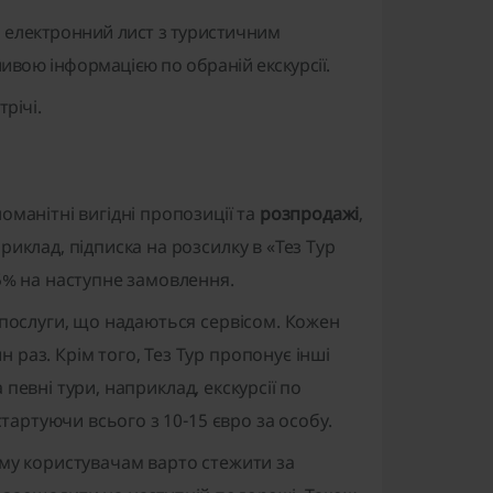
та електронний лист з туристичним
ливою інформацією по обраній екскурсії.
річі.
манітні вигідні пропозиції та
розпродажі
,
иклад, підписка на розсилку в «Тез Тур
5% на наступне замовлення.
 послуги, що надаються сервісом. Кожен
раз. Крім того, Тез Тур пропонує інші
а певні тури, наприклад, екскурсії по
стартуючи всього з 10-15 євро за особу.
му користувачам варто стежити за