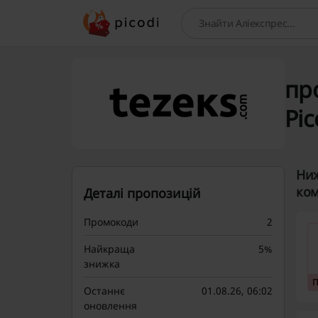
Пошук
про
Pic
Ниж
ком
Деталі пропозицій
Промокоди
2
Найкраща
5%
знижка
Останнє
01.08.26, 06:02
оновлення