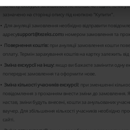
початку екскурсії залишилося не менше 48 годин. Точні ум
зазначено на сторінці опису під кнопкою "Купити".
Для ануляції замовлення необхідно відправити повідомл
адресу
support@tezeks.com
з номером замовлення та прох
Повернення коштів:
при ануляції замовлення кошти повер
оплату. Термін зарахування коштів на картку залежить від
Зміна екскурсії на іншу:
якщо ви бажаєте замінити одну ек
попереднє замовлення та оформити нове.
Зміна кількості учасників екскурсії:
при зменшенні кількос
повідомлення з проханням внести зміни до замовлення. Я
настав, зміни будуть внесені, кошти за анульованих учасн
ваучер. Для збільшення кількості учасників необхідно пр
сайті.