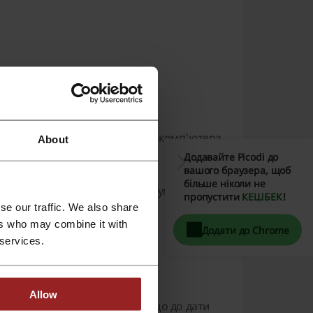
рсії з мобільного телефону чи комп'ютера.
About
Додавайте Picodi до
ля підтвердження екскурсії.
вашого браузера, щоб
більше ніколи не
айже будь-якої екскурсії мінімум 48 годин
пропустити
КЕШБЕК
!
se our traffic. We also share
ers who may combine it with
Додати до Chrome
 services.
Allow
увати без штрафу за умови, що до дати