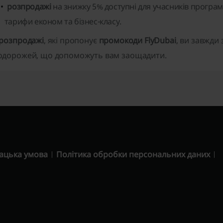
розпродажі
на знижку 5% доступні для учасників програ
тарифи економ та бізнес-класу.
розпродажі
, які пропонує
промокоди FlyDubai
, ви завжди
одорожей, що допоможуть вам заощадити.
ацька умова
Політика обробки персональних даних