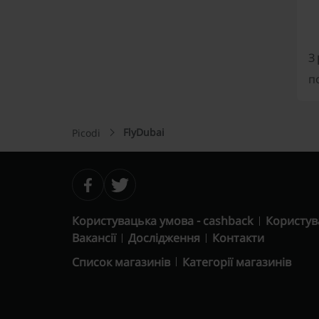
З
п
FlyDubai
Picodi
Користувацька умова - cashback
Користув
Вакансії
Дослідження
Контакти
Список магазинів
Категорії магазинів