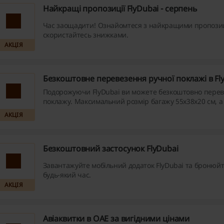
Найкращі пропозиції FlyDubai - серпень
Час заощадити! Ознайомтеся з найкращими пропози
скористайтесь знижками.
АКЦІЯ
Безкоштовне перевезення ручної поклажі в Fl
Подорожуючи FlyDubai ви можете безкоштовно перев
поклажу. Максимальний розмір багажу 55x38x20 см, а 
може перевищувати 7 кг.
АКЦІЯ
Безкоштовний застосунок FlyDubai
Завантажуйте мобільний додаток FlyDubai та бронюйт
будь-який час.
АКЦІЯ
Авіаквитки в ОАЕ за вигідними цінами