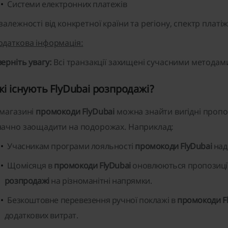
Системи електронних платежів
 залежності від конкретної країни та регіону, спектр плат
одаткова інформація:
верніть увагу:
Всі транзакції захищені сучасними методам
кі існують FlyDubai розпродажі?
 магазині
промокоди FlyDubai
можна знайти вигідні пропо
начно заощадити на подорожах. Наприклад:
Учасникам програми лояльності
промокоди FlyDubai
над
Щомісяця в
промокоди FlyDubai
оновлюються пропозиції
розпродажі
на різноманітні напрямки.
Безкоштовне перевезення ручної поклажі в
промокоди F
додаткових витрат.