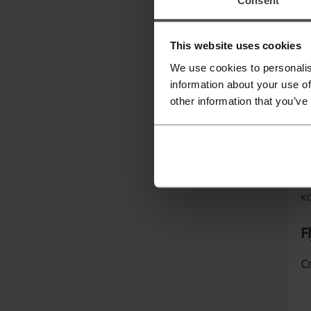
В
This website uses cookies
We use cookies to personalis
information about your use of
other information that you’ve
І
к
F
С