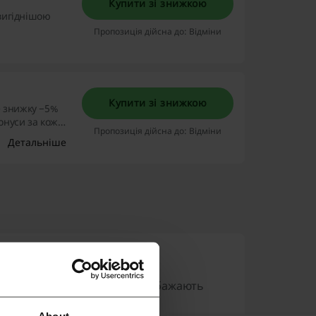
Купити зі знижкою
йвигіднішою
Пропозиція дійсна до: Відміни
Купити зі знижкою
е знижку −5%
бонуси за кожен
Пропозиція дійсна до: Відміни
Детальніше
т послуг для пасажирів, які бажають
About