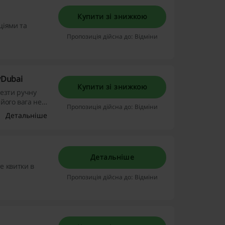
Купити зі знижкою
ціями та
Пропозиція дійсна до: Відміни
yDubai
Купити зі знижкою
езти ручну
його вага не
Пропозиція дійсна до: Відміни
Детальніше
Детальніше
е квитки в
Пропозиція дійсна до: Відміни