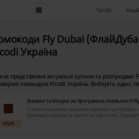
Топ-50
Кешб
омокоди Fly Dubai (ФлайДубаи
icodi Україна
че представлені актуальні купони та розпродажі F
евірені командою Picodi Україна. Виберіть один, пер
Знижки та бонуси за програмою лояльності Fl
Станьте учасником програми лояльності до FlyDubai,
отримувати бонуси та знижки на перельоти. Перейдіт
посиланням і почніть отримувати вигоду прямо зараз
АКЦІЯ