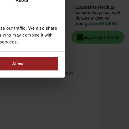
Додавайте Picodi до
вашого браузера, щоб
більше ніколи не
пропустити
КЕШБЕК
!
se our traffic. We also share
ers who may combine it with
Додати до Chrome
 services.
ту
Allow
альному часі на офіційному сайті