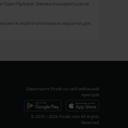
ми Open Flydubai. Знижка поширюється на
 зможете знайти оптимальні варіанти для
Завантажте Picodi на свій мобільний
пристрій
© 2010 – 2026 Picodi.com All Rights
Reserved