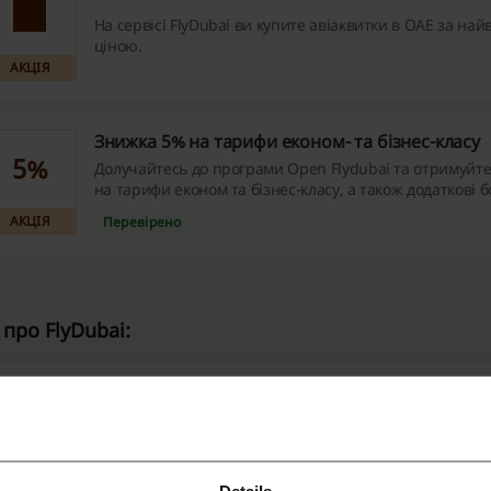
На сервісі FlyDubai ви купите авіаквитки в ОАЕ за на
ціною.
АКЦІЯ
Знижка 5% на тарифи економ- та бізнес-класу
5%
Долучайтесь до програми Open Flydubai та отримуйт
на тарифи економ та бізнес-класу, а також додаткові 
переліт.
АКЦІЯ
Перевірено
про FlyDubai:
о ми знаємо про FlyDubai?
lyDubai
- це авіакомпанія, що пропонує широкий асортимен
ирушити в подорож повітряним транспортом.
Details