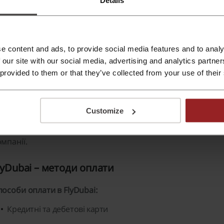
 FlyDubai ви можете придбати:
Економічні та комфортні рейси на різні напрямки
e content and ads, to provide social media features and to analy
Бізнес-клас з підвищеним рівнем комфорту
 our site with our social media, advertising and analytics partn
Онлайн сервіси бронювання та реєстрації на рейси
 provided to them or that they’ve collected from your use of their
Гарячі страви на борту
Розважальні системи на борту для комфортного перельо
Customize
нформація про рейси і доступність місць оновлюється в ре
омпанії.
lyDubai – методи оплати
пособи оплати в FlyDubai:
Кредитні та дебетові карти