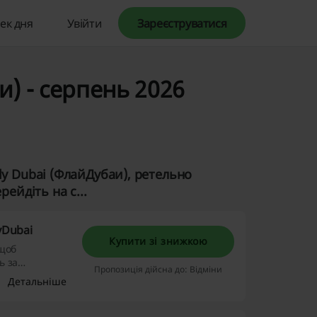
ек дня
Увійти
Зареєструватися
) - серпень 2026
ly Dubai (ФлайДубаи), ретельно
ейдіть на с...
yDubai
Купити зі знижкою
 щоб
ь за
Пропозиція дійсна до: Відміни
!
Детальніше