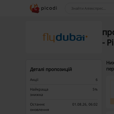
Пошук
пр
- P
Ниж
пер
Деталі пропозицій
Акції
6
Найкраща
5%
знижка
Останнє
01.08.26, 06:02
оновлення