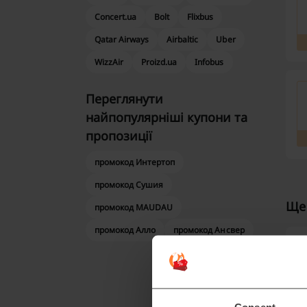
Concert.ua
Bolt
Flixbus
Qatar Airways
Airbaltic
Uber
WizzAir
Proizd.ua
Infobus
Переглянути
найпопулярніші купони та
пропозиції
промокод Интертоп
промокод Сушия
Ще 
промокод MAUDAU
промокод Алло
промокод Ансвер
Щ
F
в
Consent