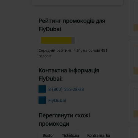
Рейтинг промокодів для
FlyDubai
Середній рейтинг: 4.51, на основі 481
голосів
Контактна інформація
FlyDubai:
8 (800) 555-28-33
FlyDubai
Переглянути схожі
промокоди
Busfor
Tickets.ua
Kontramarka