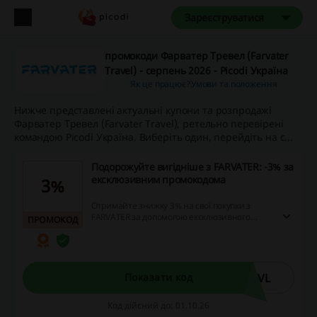
Зареєструватися
промокоди Фарватер Тревел (Farvater
Travel) - серпень 2026 - Picodi Україна
Як це працює?
Умови та положення
Нижче представлені актуальні купони та розпродажі
Фарватер Тревел (Farvater Travel), ретельно перевірені
командою Picodi Україна. Виберіть один, перейдіть на с...
Подорожуйте вигідніше з FARVATER: -3% за
ексклюзивним промокодома
3%
Отримайте знижку 3% на свої покупки з
FARVATER за допомогою ексклюзивного
ПРОМОКОД
промокода. Ця вигода поширюється на всі
категорії товарів, що дозволяє
насолоджуватися подорожами ще вигідніше.
RVL
Показати код
Код дійсний до: 01.10.26