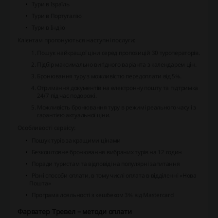
Тури в Ізраїль
Тури в Португалію
Тури в Індію
Клієнтам пропонуються наступні послуги:
Пошук найкращої ціни серед пропозицій 30 туроператорів.
Підбір максимально вигідного варіанта з календарем цін.
Бронювання туру з можливістю передоплати від 5%.
Отримання документів на електронну пошту та підтримка
24/7 під час подорожі.
Можливість бронювання туру в режимі реального часу і з
гарантією актуальної ціни.
Особливості сервісу:
Пошук турів за кращими цінами
Безкоштовне бронювання вибраних турів на 12 годин
Поради туристам та відповіді на популярні запитання
Різні способи оплати, в тому числі оплата в відділенні «Нова
Пошта»
Програма лояльності з кешбеком 3% від Mastercard
Фарватер Тревел – методи оплати