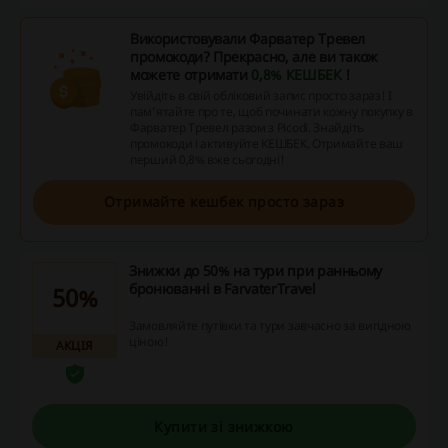
Використовували Фарватер Тревел
промокоди? Прекрасно, але ви також
можете отримати
0,8% КЕШБЕК
!
Увійдіть в свій обліковий запис просто зараз! І
пам’ятайте про те, щоб починати кожну покупку в
Фарватер Тревел разом з Picodi. Знайдіть
промокоди і активуйте КЕШБЕК. Отримайте ваш
перший 0,8% вже сьогодні!
Отримайте кешбек просто зараз
Знижки до 50% на тури при ранньому
бронюванні в FarvaterTravel
50%
Замовляйте путівки та тури завчасно за вигідною
ціною!
АКЦІЯ
Купити зі знижкою