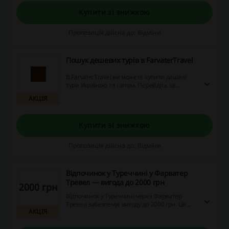
Купити зі знижкою
Пропозиція дійсна до: Відміни
Пошук дешевих турів в FarvaterTravel
В FarvaterTravel ви можете купити дешеві
тури Україною та світом. Перейдіть за
посиланням, щоб вирушити в вигідну
АКЦІЯ
подорож!
Купити зі знижкою
Пропозиція дійсна до: Відміни
Відпочинок у Туреччині у Фарватер
Тревел — вигода до 2000 грн
2000 грн
Відпочинок у Туреччині через Фарватер
Тревел забезпечує вигоду до 2000 грн. Ця
АКЦІЯ
пропозиція доступна на різні туристичні
пакети.