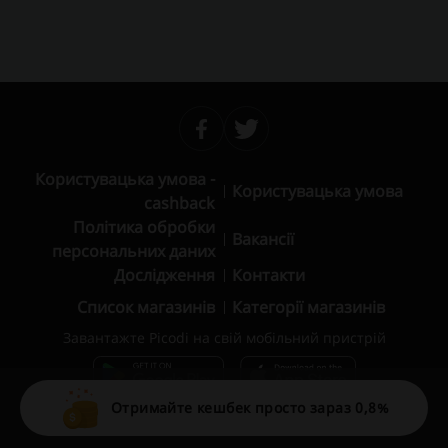
Користувацька умова -
Користувацька умова
cashback
Політика обробки
Вакансії
персональних даних
Дослідження
Контакти
Список магазинів
Категорії магазинів
Завантажте Picodi на свій мобільний пристрій
Отримайте кешбек просто зараз 0,8%
© 2010 – 2026 Picodi.com All Rights Reserved