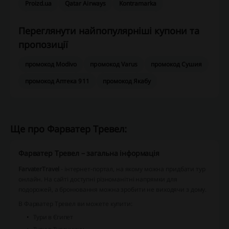
Proizd.ua
Qatar Airways
Kontramarka
Переглянути найпопулярніші купони та
пропозиції
промокод Modivo
промокод Varus
промокод Сушия
промокод Аптека 911
промокод Якабу
Ще про Фарватер Тревел:
Фарватер Тревел – загальна інформація
FarvaterTravel
- інтернет-портал, на якому можна придбати тур
онлайн. На сайті доступні різноманітні напрямки для
подорожей, а бронювання можна зробити не виходячи з дому.
В Фарватер Тревел ви можете купити:
Тури в Єгипет