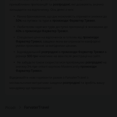
привабливих пропозицій та
розпродажі
, які дозволять значно
заощадити на відпочинку. Ось деякі з них:
Раннє бронювання, що дає можливість отримати знижки до
50%
на путівки та тури в
промокоди Фарватер Тревел
.
Любителям гарячих турів доступні пропозиції зі знижками до
40%
в
промокоди Фарватер Тревел
.
Спеціальні ціни на відпочинок в готелях від
промокоди
Фарватер Тревел
, завдяки яким ви отримаєте комфортні
умови проживання за вигідними цінами.
Індивідуальний
розпродажі
в
промокоди Фарватер Тревел
в
розмірі
500 грн
чекатиме на вам після реєстрації на сайті.
Не забудьте також скористатися пропозицією
розпродажі
на
знижку 3% при оплаті карткою Mastercard у
промокоди
Фарватер Тревел
.
Відкривайте нові горизонти разом з
FarvaterTravel
з
мінімальними витратами завдяки
розпродажі
та зробіть вашу
мандрівку ще приємнішою!
FarvaterTravel
Picodi