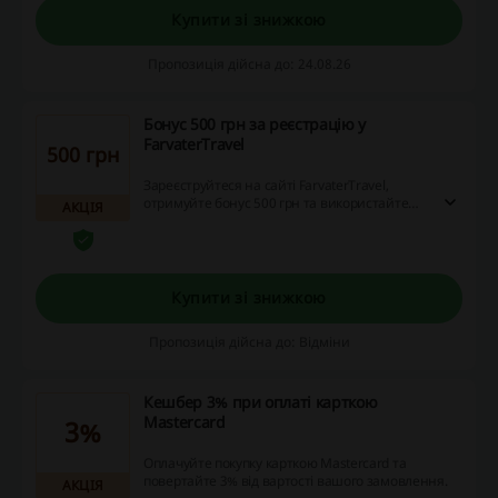
Купити зі знижкою
Пропозиція дійсна до: 24.08.26
Бонус 500 грн за реєстрацію у
FarvaterTravel
500 грн
Зареєструйтеся на сайті FarvaterTravel,
отримуйте бонус 500 грн та використайте
АКЦІЯ
його при бронюванню відпочинку.
Купити зі знижкою
Пропозиція дійсна до: Відміни
Кешбер 3% при оплаті карткою
Mastercard
3%
Оплачуйте покупку карткою Mastercard та
повертайте 3% від вартості вашого замовлення.
АКЦІЯ