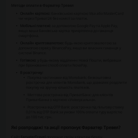
Методи оплати в Фарватер Тревел
Онлайн карткою:
банківською карткою Visa або MasterCard
чи через Приват24 без комісії за платіж.
Мобільні платежі:
за допомогою Google Pay та Apple Pay,
якщо ваша банківська картка прикріплена до гаманця
смартфона.
Онлайн криптовалютою:
будь-якою криптовалютою за
допомогою сервісу BinancePay, якщо ви власник гаманця у
системі Binance.
Готівкою:
у будь-якому відділенні Нової Пошти, вибравши
при бронюванні спосіб оплати NovaPay.
В розстрочку:
Покупка частинами від Monobank: безкоштовна
розстрочка для клієнтів Monobank, що дозволяє розділити
покупку на зручну кількість платежів.
Миттєва розстрочка від ПриватБанк: для клієнтів
ПриватБанка з карткою «Універсальна».
Розстрочка від OTP Bank: розстрочка під пільгову ставку
0,01% від OTP Bank за умови 100% оплати туру вартістю
до 100 тис. грн.
Які розпродажі та акції пропонує Фарватер Тревел?
Сайт
FarvaterTravel
пропонує своїм клієнтам безліч