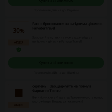
Купити зі знижкою
Пропозиція дійсна до: Відміни
Раннє бронювання за вигідними цінами в
FarvaterTravel
30%
Замовляйте путівки та тури заздалегідь за
вигідними цінами в FarvaterTravel!
АКЦІЯ
Купити зі знижкою
Пропозиція дійсна до: Відміни
серпень | Заощаджуйте на повну в
Фарватер Тревел
Великі знижки в Фарватер Тревел чекають на вас
цього місяця. Вперед за покупками!
АКЦІЯ