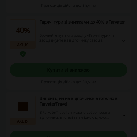
Пропозиція дійсна до: Відміни
Гарячі тури зі знижками до 40% в Farvater
40%
Бронюйте путівки з розділу «Гарячі тури» та
заощаджуйте на відпочинку разом з
АКЦІЯ
FarvaterTravel!
Купити зі знижкою
Пропозиція дійсна до: Відміни
Вигідні ціни на відпочинок в готелях в
FarvaterTravel
В FarvaterTravel ви можете забронювати
відпочинок в готелі за вигідною ціною.
АКЦІЯ
Перейдіть за посиланням та скористайтесь
пропозицією!