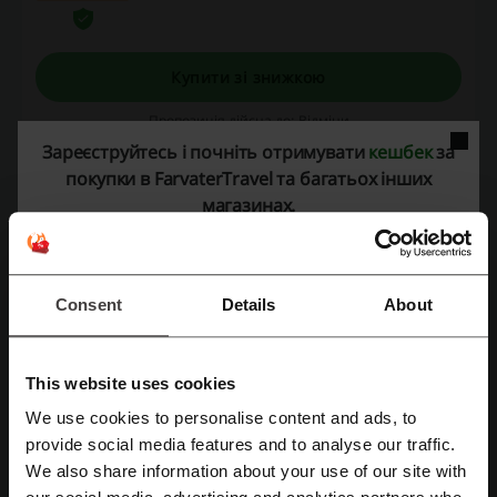
Купити зі знижкою
Пропозиція дійсна до: Відміни
Зареєструйтесь і почніть отримувати
кешбек
за
покупки в FarvaterTravel та багатьох інших
магазинах.
Деталі пропозицій
Промокоди
1
Найкраща знижка
50%
Consent
Details
About
Останнє оновлення
06.08.26, 22:17
Ми використовуємо партнерські посилання і можемо отримувати комісію.
This website uses cookies
We use cookies to personalise content and ads, to
provide social media features and to analyse our traffic.
Зареєструватися через Facebook
Рейтинг промокодів для FarvaterTravel
We also share information about your use of our site with