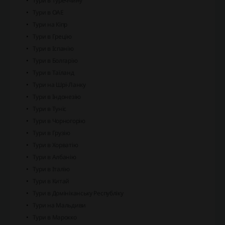
Тури в Туреччину
Тури в ОАЕ
Тури на Кіпр
Тури в Грецію
Тури в Іспанію
Тури в Болгарію
Тури в Таїланд
Тури на Шрі-Ланку
Тури в Індонезію
Тури в Туніс
Тури в Чорногорію
Тури в Грузію
Тури в Хорватію
Тури в Албанію
Тури в Італію
Тури в Китай
Тури в Домініканську Республіку
Тури на Мальдиви
Тури в Марокко