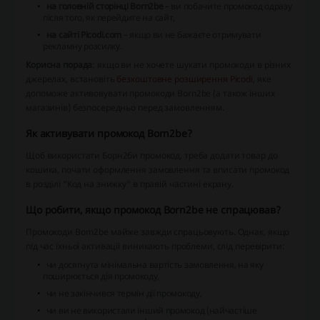
на головній сторінці Born2be
– ви побачите промокод одразу
після того, як перейдите на сайт,
на сайті Picodi.com
– якщо ви не бажаєте отримувати
рекламну розсилку.
Корисна порада
: якщо ви не хочете шукати промокоди в різних
джерелах, встановіть
безкоштовне розширення Picodi
, яке
допоможе активовувати промокоди Born2be (а також інших
магазинів) безпосередньо перед замовленням.
Як активувати промокод Born2be?
Щоб використати Борн2би промокод, треба додати товар до
кошика, почати оформлення замовлення та вписати промокод
в розділі "Код на знижку" в правій частині екрану.
Що робити, якщо промокод Born2be не спрацював?
Промокоди Born2be майже завжди спрацьовують. Однак, якщо
під час їхньої активації виникають проблеми, слід перевірити:
чи досягнута мінімальна вартість замовлення, на яку
поширюється дія промокоду,
чи не закінчився термін дії промокоду,
чи ви не використали інший промокод (найчастіше