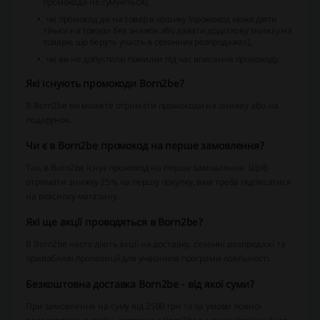
промокоди не сумуються),
чи промокод діє на товар в кошику (промокод може діяти
тільки на товари без знижок або давати додаткову знижку на
товари, що беруть участь в сезонних розпродажах),
чи ви не допустили помилки під час вписання промокоду.
Які існують промокоди Born2be?
В Born2be ви можете отримати промокоди на знижку або на
подарунок.
Чи є в Born2be промокод на перше замовлення?
Так, в Born2be існує промокод на перше замовлення. Щоб
отримати знижку 25% на першу покупку, вам треба підписатися
на розсилку магазину.
Які ще акції проводяться в Born2be?
В Born2be часто діють акції на доставку, сезонні розпродажі та
привабливі пропозиції для учасників програми лояльності.
Безкоштовна доставка Born2be - від якої суми?
При замовлення на суму від 2500 грн та за умови повної