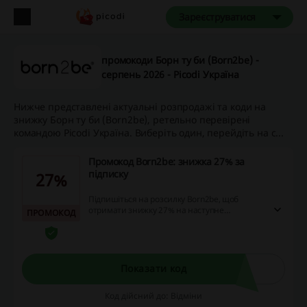
Зареєструватися
промокоди Борн ту би (Born2be) -
серпень 2026 - Picodi Україна
Нижче представлені актуальні розпродажі та коди на
знижку Борн ту би (Born2be), ретельно перевірені
командою Picodi Україна. Виберіть один, перейдіть на с...
Промокод Born2be: знижка 27% за
підписку
27%
Підпишіться на розсилку Born2be, щоб
отримати знижку 27% на наступне
ПРОМОКОД
замовлення. Не проґавте можливість й
заощадьте на покупці стильного одягу,
взуття та аксесуарів!
Показати код
Код дійсний до: Відміни