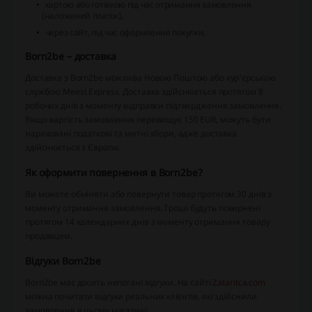
картою або готівкою під час отримання замовлення
(наложений платіж),
через сайт, під час оформлення покупки.
Born2be – доставка
Доставка з Born2be можлива Новою Поштою або кур'єрською
службою Meest Express. Доставка здійснюється протягом 8
робочих днів з моменту відправки підтвердження замовлення.
Якщо вартість замовлення перевищує 150 EUR, можуть бути
нараховані податкові та митні збори, адже доставка
здійснюється з Європи.
Як оформити повернення в Born2be?
Ви можете обміняти або повернути товар протягом 30 днів з
моменту отримання замовлення. Гроші будуть повернені
протягом 14 календарних днів з моменту отримання товару
продавцем.
Відгуки Born2be
Born2be має досить непогані відгуки. На сайті
Zataritca.com
можна почитати відгуки реальних клієнтів, які здійснили
замовлення в цьому магазині.