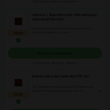
Пропозиція дійсна до: Відміни
серпень | Відкрийте для себе найкращі
пропозиції Born2be
Найкращі пропозиції місяця вже доступні в
Born2be. Вперед на шопінг!
АКЦІЯ
Купити зі знижкою
Пропозиція дійсна до: Відміни
Безкоштовна доставка від 2000 грн
При замовленні на суму від 2000 гривень ви
отримаєте безкоштовну доставку. Не
АКЦІЯ
проґавте можливість і скористайтесь
пропозицією просто зараз!