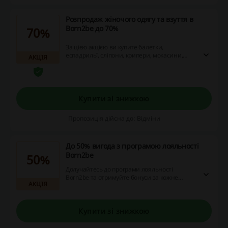
Розпродаж жіночого одягу та взуття в
Born2be до 70%
70%
За цією акцією ви купите балетки,
еспадрильї, сліпони, крипери, мокасини,
АКЦІЯ
туфлі на підборах та шпильці, сандалі,
шльопанці, кеди, кросівки, а також інший
акційний одяг зі знижкою до 70%.
Купити зі знижкою
Пропозиція дійсна до: Відміни
До 50% вигода з програмою лояльності
Born2be
50%
Долучайтесь до програми лояльності
Born2be та отримуйте бонуси за кожне
АКЦІЯ
замовлення. Накопичуйте бонуси та
оплачуйте ними до від вартості наступних
покупок!
Купити зі знижкою