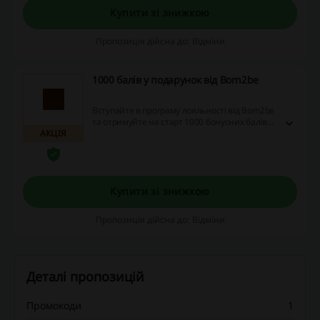
Купити зі знижкою
Пропозиція дійсна до: Відміни
1000 балів у подарунок від Born2be
Вступайте в програму лояльності від Born2be
та отримуйте на старт 1000 бонусних балів
АКЦІЯ
на ваші майбутні покупки.
Купити зі знижкою
Пропозиція дійсна до: Відміни
Деталі пропозицій
Промокоди
1