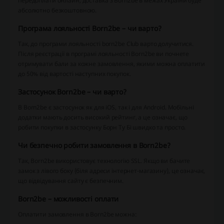
передоплати онлайн, доставка з Born2be в межах України буде
абсолютно безкоштовною.
Програма лояльності Born2be – чи варто?
Так, до програми лояльності born2be Club варто долучитися.
Після реєстрації в програмі лояльності Born2be ви почнете
отримувати бали за кожне замовлення, якими можна оплатити
до 50% від вартості наступних покупок.
Застосунок Born2be – чи варто?
В Born2be є застосунок як для iOS, так і для Android. Мобільні
додатки мають досить високий рейтинг, а це означає, що
робити покупки в застосунку Борн Ту Бі швидко та просто.
Чи безпечно робити замовлення в Born2be?
Так, Born2be використовує технологію SSL. Якщо ви бачите
замок з лівого боку (біля адреси інтернет-магазину), це означає,
що відвідування сайту є безпечним.
Born2be – можливості оплати
Оплатити замовлення в Born2be можна: