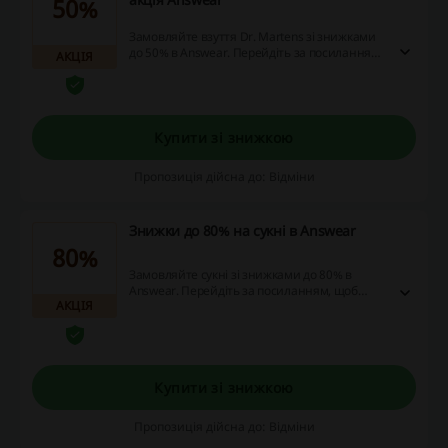
50%
Замовляйте взуття Dr. Martens зі знижками
до 50% в Answear. Перейдіть за посиланням,
АКЦІЯ
щоб ознайомитись с асортиментом товарів,
які можна купити за зниженими цінами!
Купити зі знижкою
Пропозиція дійсна до: Відміни
Знижки до 80% на сукні в Answear
80%
Замовляйте сукні зі знижками до 80% в
Answear. Перейдіть за посиланням, щоб
АКЦІЯ
ознайомитись с асортиментом товарів, які
можна купити за зниженими цінами!
Купити зі знижкою
Пропозиція дійсна до: Відміни