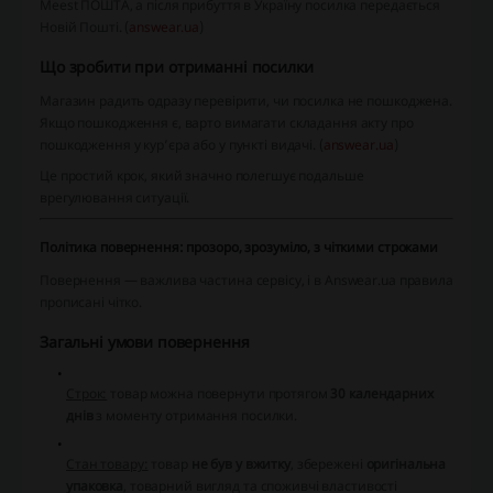
Meest ПОШТА, а після прибуття в Україну посилка передається
Новій Пошті. (
answear.ua
)
Що зробити при отриманні посилки
Магазин радить одразу перевірити, чи посилка не пошкоджена.
Якщо пошкодження є, варто вимагати складання акту про
пошкодження у кур’єра або у пункті видачі. (
answear.ua
)
Це простий крок, який значно полегшує подальше
врегулювання ситуації.
Політика повернення: прозоро, зрозуміло, з чіткими строками
Повернення — важлива частина сервісу, і в Answear.ua правила
прописані чітко.
Загальні умови повернення
Строк:
товар можна повернути протягом
30 календарних
днів
з моменту отримання посилки.
Стан товару:
товар
не був у вжитку
, збережені
оригінальна
упаковка
, товарний вигляд та споживчі властивості