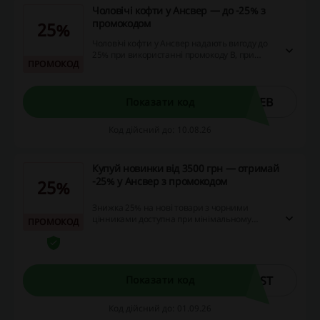
Чоловічі кофти у Ансвер — до -25% з
промокодом
25%
Чоловічі кофти у Ансвер надають вигоду до
25% при використанні промокоду B, при
ПРОМОКОД
цьому мінімальна сума замовлення складає
4990 грн. Знижка доступна для всіх покупців,
що відповідають зазначеним умовам.
WEB
Показати код
Код дійсний до: 10.08.26
Купуй новинки від 3500 грн — отримай
-25% у Ансвер з промокодом
25%
Знижка 25% на нові товари з чорними
цінниками доступна при мінімальному
ПРОМОКОД
замовленні на суму від 3500 грн. Це гарна
можливість заощадити на покупках новинок
в асортименті.
UST
Показати код
Код дійсний до: 01.09.26