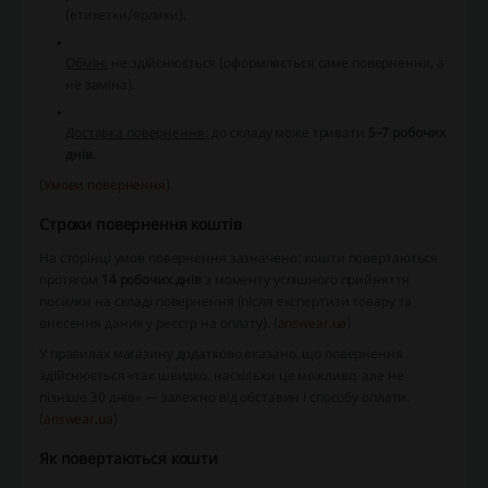
(етикетки/ярлики).
Обмін:
не здійснюється (оформляється саме повернення, а
не заміна).
Доставка повернення:
до складу може тривати
5–7 робочих
днів
.
(
Умови повернення
)
Строки повернення коштів
На сторінці умов повернення зазначено: кошти повертаються
протягом
14 робочих днів
з моменту успішного прийняття
посилки на складі повернення (після експертизи товару та
внесення даних у реєстр на оплату). (
answear.ua
)
У правилах магазину додатково вказано, що повернення
здійснюється «так швидко, наскільки це можливо, але не
пізніше 30 днів» — залежно від обставин і способу оплати.
(
answear.ua
)
Як повертаються кошти