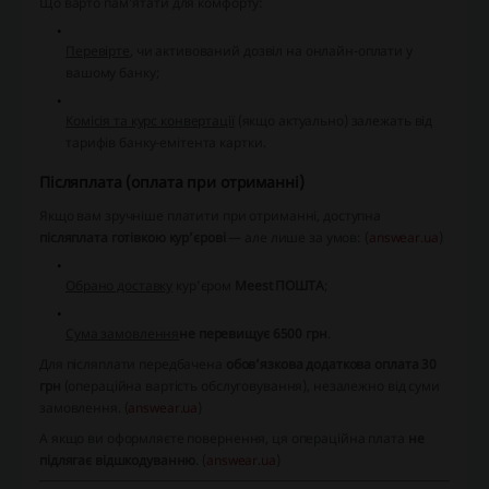
Що варто пам’ятати для комфорту:
Перевірте
, чи активований дозвіл на онлайн-оплати у
вашому банку;
Комісія та курс конвертації
(якщо актуально) залежать від
тарифів банку-емітента картки.
Післяплата (оплата при отриманні)
Якщо вам зручніше платити при отриманні, доступна
післяплата готівкою кур’єрові
— але лише за умов: (
answear.ua
)
Обрано доставку
кур’єром
Meest ПОШТА
;
Сума замовлення
не перевищує 6500 грн
.
Для післяплати передбачена
обов’язкова додаткова оплата 30
грн
(операційна вартість обслуговування), незалежно від суми
замовлення. (
answear.ua
)
А якщо ви оформляєте повернення, ця операційна плата
не
підлягає відшкодуванню
. (
answear.ua
)