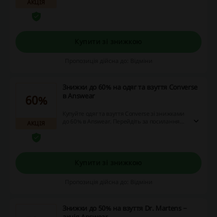
АКЦІЯ
Здійснивши покупки на суму від 10 тис грн,
ви зможете отримати сталу срібну знижку
-10%, від 50 тис грн золоту - 15% та від 100
тис грн платинову - 20% на всі товари за
цінами, вказаними на чорних цінниках.
Купити зі знижкою
Поспішайте економити з ANSWEAR CLUB!
Пропозиція дійсна до: Відміни
Знижки до 60% на одяг та взуття Converse
в Answear
60%
Купуйте одяг та взуття Converse зі знижками
до 60% в Answear. Перейдіть за посиланням,
АКЦІЯ
щоб ознайомитись с асортиментом товарі,
які можна замовити за зниженими цінами!
Купити зі знижкою
Пропозиція дійсна до: Відміни
Знижки до 50% на взуття Dr. Martens −
акція Answear