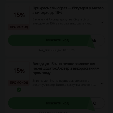
Прикрась свій образ — біжутерія у Ансвер
з вигодою до 15%
15%
В магазині Ансвер доступна біжутерія з
вигодою до 15% за умови використання
ПРОМОКОД
спеціального коду при покупці на суму від
4990 грн. Додатково в мобільному додатку
пропонуються знижки на розпродаж, що
робить покупки ще вигіднішими.
WEB
Показати код
Код дійсний до: 10.08.26
Вигода до 15% на перше замовлення
через додаток Ансвер з використанням
15%
промокоду
Знижка до 15% на перше замовлення в
ПРОМОКОД
додатку Ансвер. Вигода доступна виключно
новим користувачам.
LLO
Показати код
Код дійсний до: Відміни