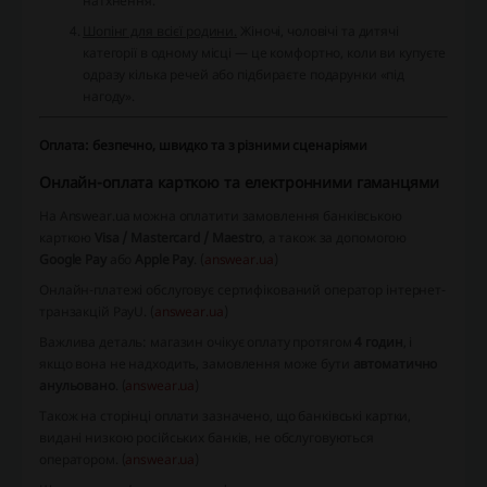
натхнення.
Шопінг для всієї родини.
Жіночі, чоловічі та дитячі
категорії в одному місці — це комфортно, коли ви купуєте
одразу кілька речей або підбираєте подарунки «під
нагоду».
Оплата: безпечно, швидко та з різними сценаріями
Онлайн-оплата карткою та електронними гаманцями
На Answear.ua можна оплатити замовлення банківською
карткою
Visa / Mastercard / Maestro
, а також за допомогою
Google Pay
або
Apple Pay
. (
answear.ua
)
Онлайн-платежі обслуговує сертифікований оператор інтернет-
транзакцій PayU. (
answear.ua
)
Важлива деталь: магазин очікує оплату протягом
4 годин
, і
якщо вона не надходить, замовлення може бути
автоматично
анульовано
. (
answear.ua
)
Також на сторінці оплати зазначено, що банківські картки,
видані низкою російських банків, не обслуговуються
оператором. (
answear.ua
)