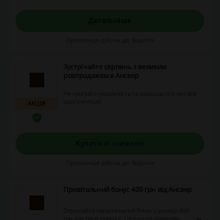
Детальніше
Пропозиція дійсна до: Відміни
Зустрічайте серпень з великим
розпродажем в Ансвер
Не проґавте можливість та заощадьте в Ансвер
цього місяця!
АКЦІЯ
Купити зі знижкою
Пропозиція дійсна до: Відміни
Привітальний бонус 400 грн від Ансвер
Отримайте привітальний бонус у розмірі 400
грн для своїх покупок. Ця вигода дозволяє