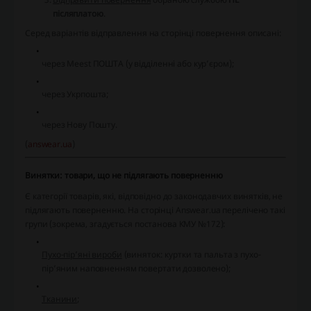
післяплатою
.
Серед варіантів відправлення на сторінці повернення описані:
через Meest ПОШТА (у відділенні або кур’єром);
через Укрпошта;
через Нову Пошту.
(
answear.ua
)
Винятки: товари, що не підлягають поверненню
Є категорії товарів, які, відповідно до законодавчих винятків, не
підлягають поверненню. На сторінці Answear.ua перелічено такі
групи (зокрема, згадується постанова КМУ №172):
Пухо-пір’яні вироби
(виняток: куртки та пальта з пухо-
пір’яним наповненням повертати дозволено);
Тканини
;