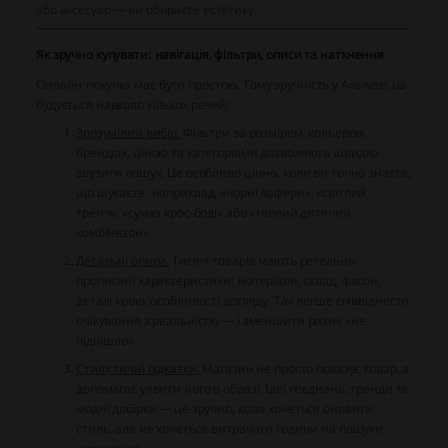
або аксесуар — ви обираєте естетику.
Як зручно купувати: навігація, фільтри, описи та натхнення
Онлайн-покупка має бути простою. Тому зручність у Answear.ua
будується навколо кількох речей:
Зрозумілий вибір.
Фільтри за розміром, кольором,
брендом, ціною та категоріями дозволяють швидко
звузити пошук. Це особливо цінно, коли ви точно знаєте,
що шукаєте: наприклад, «чорні лофери», «світлий
тренч», «сумка крос-боді» або «теплий дитячий
комбінезон».
Детальні описи.
Тисячі товарів мають ретельно
прописані характеристики: матеріали, склад, фасон,
деталі крою, особливості догляду. Так легше співвіднести
очікування з реальністю — і зменшити ризик «не
підійшло».
Стилістичні підказки.
Магазин не просто показує товар, а
допомагає уявити його в образі. Ідеї поєднань, тренди та
модні добірки — це зручно, коли хочеться оновити
стиль, але не хочеться витрачати години на пошуки