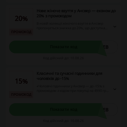
Нове жіноче взуття у Ансвер — економ до
20% з промокодом
20%
В новій колекції жіночого взуття в Ансвер
пропонується знижка до 20%, що доступна
ПРОМОКОД
при виконанні умови покупки на суму від
4990 грн. Це відмінна можливість оновити
свій гардероб за вигідною ціною.
WEB
Показати код
Код дійсний до: 10.08.26
Класичні та сучасні годинники для
чоловіків до -15%
15%
≠Чоловічі годинники у Ансвер — до -15% з
промокодом з кодом при покупці на 4990 грн.
ПРОМОКОД
У застосунку знижка -15%!
WEB
Показати код
Код дійсний до: 10.08.26