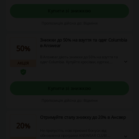
Купити зі знижкою
Пропозиція дійсна до: Відміни
Знижки до 50% на взуття та одяг Columbia
в Answear
50%
В Answear діють знижки до 50% на взуття та
одяг Columbia. Купуйте кросівки, куртки,
АКЦІЯ
футболки та інші товари бренду з вигодою!
Купити зі знижкою
Пропозиція дійсна до: Відміни
Отримуйте сталу знижку до 20% в Ансвер
20%
Не пропустіть нові приємні бонуси від
обновленої програми ANSWEAR CLUB!