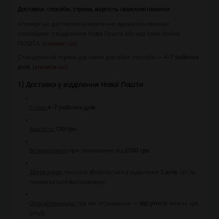
Доставка: способи, строки, вартість і важливі нюанси
Answear.ua доставляє замовлення двома основними
способами: у відділення Нова Пошта або кур’єром Meest
ПОШТА. (
answear.ua
)
Стандартний термін доставки для обох способів —
4–7 робочих
днів
. (
answear.ua
)
1) Доставка у відділення Нової Пошти
Строк:
4–7 робочих днів
.
Вартість:
139 грн
.
Безкоштовно
при замовленні від
2500 грн
.
Зберігання:
посилка зберігається у відділенні
5 днів
, потім
повертається відправнику.
Огляд/примірка:
під час отримання —
відсутні
(в межах цієї
опції).