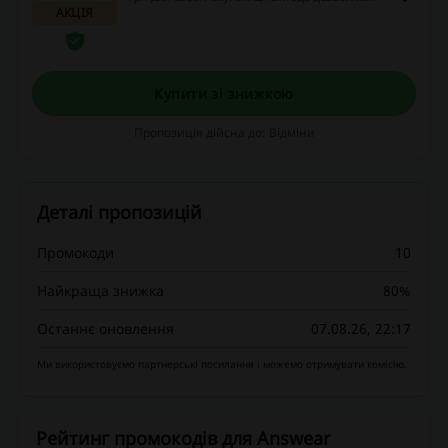
АКЦІЯ
значно зекономити на перших
замовленнях.
Купити зі знижкою
Пропозиція дійсна до: Відміни
Деталі пропозицій
Промокоди
10
Найкраща знижка
80%
Останнє оновлення
07.08.26, 22:17
Ми використовуємо партнерські посилання і можемо отримувати комісію.
Рейтинг промокодів для Answear