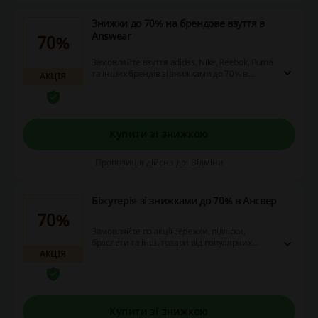
Знижки до 70% на брендове взуття в
Answear
70%
Замовляйте взуття adidas, Nike, Reebok, Puma
та інших брендів зі знижками до 70% в
АКЦІЯ
Answear. Перейдіть за посиланням, щоб
ознайомитись с асортиментом товарів, які
можна купити за зниженими цінами!
Купити зі знижкою
Пропозиція дійсна до: Відміни
Біжутерія зі знижками до 70% в Ансвер
70%
Замовляйте по акції сережки, підвіски,
браслети та інші товари від популярних
АКЦІЯ
брендів зі знижками до 70%.
Купити зі знижкою