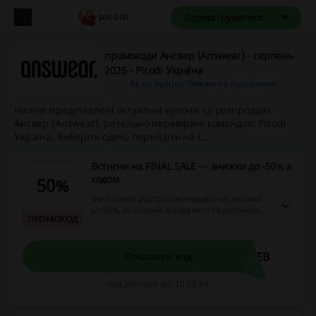
Зареєструватися
промокоди Ансвер (Answear) - серпень
2026 - Picodi Україна
Як це працює?
Умови та положення
Нижче представлені актуальні купони та розпродажі
Ансвер (Answear), ретельно перевірені командою Picodi
Україна. Виберіть один, перейдіть на с...
Встигни на FINAL SALE — знижки до -50% з
кодом
50%
Фінальний розпродаж передбачає знижки
до 50%, які можна активувати за допомогою
ПРОМОКОД
спеціального коду. Заощаджуйте на
різноманітних товарах, здійснивши
замовлення на суму від 5999 грн до кінця
липня, при цьому отримуючи додаткові
WEB
Показати код
переваги в Answear Club. Також на обрані
товари діє додаткова знижка при покупці від
Код дійсний до: 10.08.26
4990 грн.