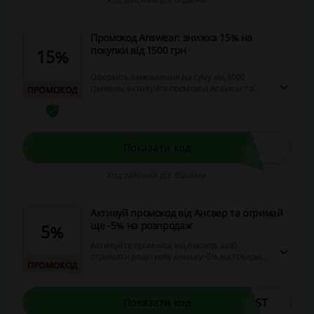
Промокод Answear: знижка 15% на
покупки від 1500 грн
15%
Оформіть замовлення на суму від 3000
гривень, активуйте промокод Answear та
ПРОМОКОД
отримайте знижку 15%. Замовляйте
брендове взуття, одяг та аксесуари з
вигодою!
Показати код
Код дійсний до: Відміни
Активуй промокод від Ансвер та отримай
ще -5% на розпродаж
5%
Активуйте промокод від Ансвер, щоб
отримати додаткову знижку -5% на товари,
ПРОМОКОД
що вже підлягають розпродажу. Пропозиція
надається для всіх покупців і дозволяє
заощадити ще більше під час вашого
шопінгу в інтернеті.
UST
Показати код