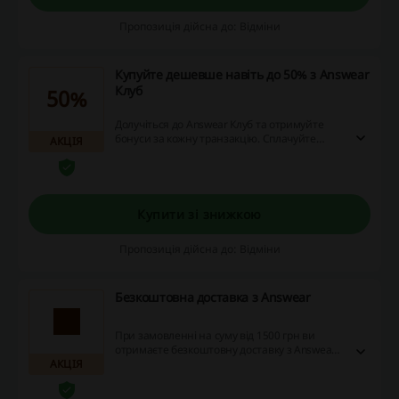
Пропозиція дійсна до: Відміни
Купуйте дешевше навіть до 50% з Answear
Клуб
50%
Долучіться до Answear Клуб та отримуйте
бонуси за кожну транзакцію. Сплачуйте
АКЦІЯ
бонусами до 50% від вартості замовлення та
заощаджуйте на покупках!
Купити зі знижкою
Пропозиція дійсна до: Відміни
Безкоштовна доставка з Answear
При замовленні на суму від 1500 грн ви
отримаєте безкоштовну доставку з Answear.
АКЦІЯ
Не проґавте можливість і скористайтесь
пропозицією просто зараз!