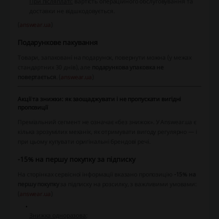
При післяплаті:
вартість операційного обслуговування та
доставки не відшкодовується.
(
answear.ua
)
Подарункове пакування
Товари, запаковані на подарунок, повернути можна (у межах
стандартних 30 днів), але
подарункова упаковка не
повертається
. (
answear.ua
)
Акції та знижки: як заощаджувати і не пропускати вигідні
пропозиції
Преміальний сегмент не означає «без знижок». У Answear.ua є
кілька зрозумілих механік, як отримувати вигоду регулярно — і
при цьому купувати оригінальні брендові речі.
-15% на першу покупку за підписку
На сторінках сервісної інформації вказано пропозицію
-15% на
першу покупку
за підписку на розсилку, з важливими умовами:
(
answear.ua
)
Знижка одноразова
;