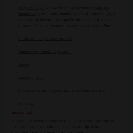
Спідня білизна
(жіноча/чоловіча/дитяча) та
одяг для
плавання
(купальники, плавки, купальні шорти тощо), а
також низка білизняних виробів: піжами, нічні сорочки,
майки як білизна, функціональна та моделююча білизна;
Панчішно-шкарпеткові вироби
;
Товари в аерозольній упаковці
;
Маски
;
Масажні щітки
;
Ювелірні вироби
з дорогоцінних металів/каміння;
Рукавиці
.
(
answear.ua
)
Цей список важливо врахувати, якщо ви купуєте «делікатні»
категорії: краще уважніше перевірити розмір, опис і
характеристики до оформлення замовлення.