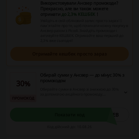
Використовували Ансвер промокоди?
Прекрасно, але ви також можете
отримати
до 2,3% КЕШБЕК
!
Увійдіть в свій обліковий запис просто зараз! І
пам’ятайте про те, щоб починати кожну покупку в
Ансвер разом з Picodi. Знайдіть промокоди і
активуйте КЕШБЕК. Отримайте ваш перший до
2,3% вже сьогодні!
Отримайте кешбек просто зараз
Обирай сумки у Ансвер — до мінус 30% з
промокодом
30%
Обирайте сумки в Ансвер зі знижкою до 30%
за допомогою акційного промокоду.
ПРОМОКОД
Пропозиція актуальна для всіх покупців, які
хочуть оновити свій гардероб стильними
аксесуарами.
WEB
Показати код
Код дійсний до: 10.08.26