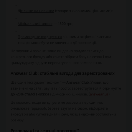
Діє лише на новинки
(товари з «чорними» цінниками);
Мінімальний кошик
—
1500 грн
;
Промокод не поєднується
з іншими акціями, і частина
товарів може бути виключена з дії пропозиції.
Це хороший варіант, якщо ви давно придивлялися до
конкретного бренду або хочете зібрати базу на сезон і при
цьому одразу відчути перевагу першого замовлення.
Answear Club: стабільні вигоди для зареєстрованих
Ще один інструмент економії —
Answear Club
. Умови, що
зазначені на сайті, звучать просто: зареєструйтеся й отримуйте
до -20% сталої знижки
від «чорних» цінників. (
answear.ua
)
Це корисно, якщо ви купуєте не разово, а періодично:
оновлюєте гардероб, берете взуття на сезон, підбираєте
аксесуари або купуєте дитячі речі, які швидко «виростають» з
розміру.
Розпродажі та сезонні пропозиції