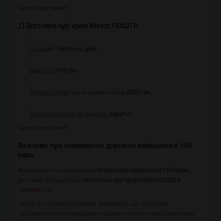
(
Деталі доставки
)
2) Доставка кур’єром Meest ПОШТА
Строк:
4–7 робочих днів
.
Вартість:
199 грн
.
Безкоштовно
при замовленні від
2500 грн
.
Огляд/примірка та відмова:
відсутні
.
(
Деталі доставки
)
Важливо про замовлення дорожче еквівалента 150
євро
Якщо вартість замовлення
перевищує еквівалент 150 євро
,
доставка відбувається
виключно кур’єром Meest ПОШТА
.
(
answear.ua
)
Також на сторінці доставки зазначено, що логістика
здійснюється міжнародною поштово-логістичною компанією