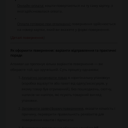
Онлайн-оплата:
кошти повертаються на ту саму картку, з
якої здійснювалася оплата.
Оплата готівкою при отриманні:
повернення здійснюється
на номер картки, який ви вкажете у формі повернення.
(
Деталі повернення
)
Як оформити повернення: варіанти відправлення та практичні
поради
Answear.ua пропонує кілька варіантів повернення — ви
обираєте той, що зручніший. Суть процесу однакова:
Акуратно запакувати товар
в «оригінальну упаковку»
(коробка від взуття або пакет від одягу/аксесуарів, у
якому товар був отриманий), без пошкоджень, скотчу,
написів чи наліпок, які псують товарний вигляд
упаковки.
Заповнити заяву/форму повернення
, вказати кількість і
причину, перевірити правильність реквізитів для
повернення коштів і підписати.
Відправити повернення
обраною службою
НЕ