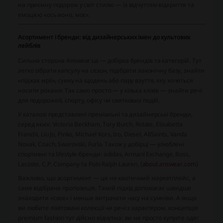
на приємну подорож у світ стилю — із відчуттям відкриття та
емоцією «ось воно, моє».
Асортимент і бренди: від дизайнерських імен до культових
лейблів
Сильна сторона Answear.ua — добірка брендів та категорій. Тут
легко зібрати капсулу на сезон, підібрати лаконічну базу, знайти
«піджак мрії», сумку на щодень або пару взуття, яку хочеться
носити роками. Так само просто — у кілька кліків — знайти речі
для подорожей, спорту, офісу чи святкових подій.
У каталозі представлені преміальні та дизайнерські бренди,
серед яких: Victoria Beckham, Tory Burch, Rotate, Elisabetta
Franchi, Liu Jo, Pinko, Michael Kors, Iro, Diesel, AllSaints, Vanda
Novak, Coach, Swarovski, Furla. Також у добірці — улюблені
спортивні та lifestyle-бренди: adidas, Armani Exchange, Boss,
Lacoste, C.P. Company та Polo Ralph Lauren. (
about.answear.com
)
Важливо, що асортимент — це не хаотичний маркетплейс, а
саме відібрана пропозиція. Такий підхід допомагає швидше
знаходити «своє» і менше витрачати часу на сумніви. А якщо
ви любите лімітовані колекції чи речі з характером, концепція
premium fashion тут дійсно відчутна: ви не просто купуєте одяг