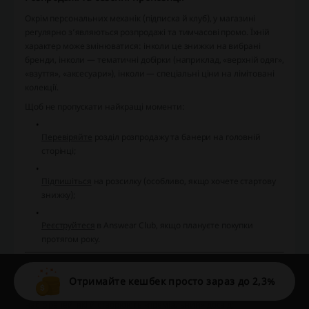
Окрім персональних механік (підписка й клуб), у магазині
регулярно з’являються розпродажі та тимчасові промо. Їхній
характер може змінюватися: інколи це знижки на вибрані
бренди, інколи — тематичні добірки (наприклад, «верхній одяг»,
«взуття», «аксесуари»), інколи — спеціальні ціни на лімітовані
колекції.
Щоб не пропускати найкращі моменти:
Перевіряйте
розділ розпродажу та банери на головній
сторінці;
Підпишіться
на розсилку (особливо, якщо хочете стартову
знижку);
Реєструйтеся
в Answear Club, якщо плануєте покупки
протягом року.
Чому Answear.ua — зручне місце для покупок: підсумок переваг
Отримайте кешбек просто зараз до 2,3%
Якщо коротко описати, що отримує клієнт Answear.ua, вийде
набір речей, які й створюють «преміальний» досвід: