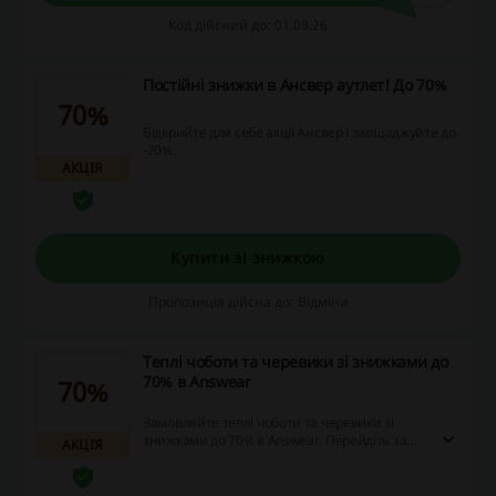
Код дійсний до: 01.09.26
Постійні знижки в Ансвер аутлет! До 70%
70%
Відкрийте для себе акції Ансвер і заощаджуйте до
-70%.
АКЦІЯ
Купити зі знижкою
Пропозиція дійсна до: Відміни
Теплі чоботи та черевики зі знижками до
70% в Answear
70%
Замовляйте теплі чоботи та черевики зі
знижками до 70% в Answear. Перейдіть за
АКЦІЯ
посиланням та зробіть теплу покупку з
вигодою!