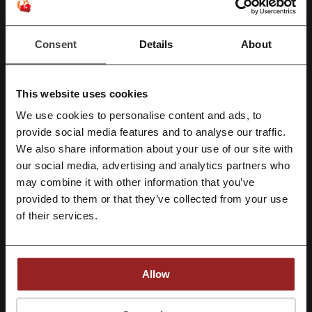
Son Güncelleme
6.08.2026 09:32
Ortaklık bağlantıları kullanıyoruz ve komisyon alabiliriz.
Consent
Details
About
Madame Coco için indirim kodları
This website uses cookies
değerlendirmesi
We use cookies to personalise content and ads, to
Facebook ile üye ol
provide social media features and to analyse our traffic.
We also share information about your use of our site with
Ortalama puan: 3.48, 1206 oya göre
our social media, advertising and analytics partners who
Google ile üye ol
may combine it with other information that you’ve
Madame Coco iletişim bilgileri:
provided to them or that they’ve collected from your use
Email ile üye ol
Madame Coco
of their services.
Benzer promosyon kodlarını da kontrol edin
Vivense
English Home
KARACA
MUDO
Chakra
Allow
Tchibo
Emsan
Evidea
Korkmaz
Fakir
Kaydolarak, "
şartlar ve koşullar
" ve "
gizlilik politikası
" belgelerini okuduğunu ve