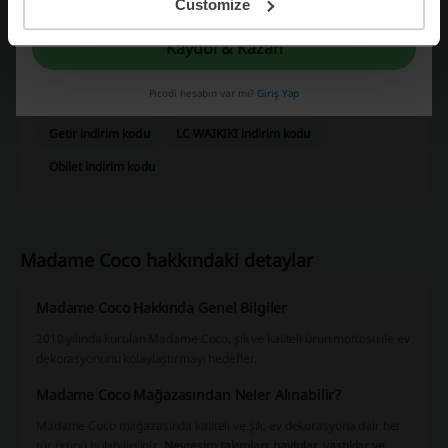
kabul ettiğini beyan etmiş olursun.
Customize
Arzum
IKEA
Koçtaş
Tefal
Bella Maison
Kaydol & Kazan
En popüler kuponları ve teklifleri görün
Picodi hesabın var mı?
Giriş Yap
A101 kampanya
SuperStep indirim kodu
Getir indirim kodu
LC WAIKIKI indirim kodu
Obilet indirim kodu
Madame Coco hakkındaki detaylar
Madame Coco Hakkında Genel Bilgiler
2010 yılında kurulan Madame Coco, şık ve kaliteli ürün mottosu ile ev
dekorasyonunu kolaylaştırmayı hedefler.
Madame Coco Mağazasından Neler Alınabilir?
Madame Coco mağazasında kaliteli ve şık, ev dekorasyona dair her
tür ürünü bulabilirsiniz.
Nevresim takımları, havlular, yastıklar ve