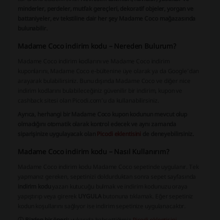
minderler, perdeler, mutfak gereçleri, dekoratif objeler, yorgan ve
battaniyeler, ev tekstiline dair her şey Madame Coco mağazasında
bulunabilir.
Madame Coco indirim kodu – Nereden Bulurum?
Madame Coco indirim kodlarını ve Madame Coco indirim
kuponlarını, Madame Coco e-bültenine üye olarak ya da Google’dan
arayarak bulabilirsiniz. Bunu dışında Madame Coco ve diğer nice
indirim kodlarını bulabileceğiniz güvenilir bir indirim, kupon ve
cashback sitesi olan Picodi.com’u da kullanabilirsiniz.
Ayrıca, herhangi bir Madame Coco kupon kodunun mevcut olup
olmadığını otomatik olarak kontrol edecek ve aynı zamanda
siparişinize uygulayacak olan
Picodi eklentisini
de deneyebilirsiniz.
Madame Coco indirim kodu – Nasıl Kullanırım?
Madame Coco indirim kodu Madame Coco sepetinde uygulanır. Tek
yapmanız gereken, sepetinizi doldurduktan sonra sepet sayfasında
indirim kodu
yazan kutucuğu bulmak ve indirim kodunuzu oraya
yapıştırıp veya girerek
UYGULA
butonuna tıklamak. Eğer sepetiniz
kodun koşullarını sağlıyor ise indirim sepetinize uygulanacaktır.
ⓘ Bizden bir öneri:
yukarıda bahsettiğimiz
Picodi eklentisini