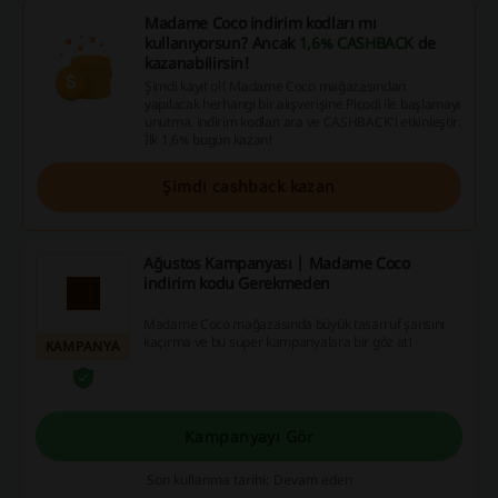
Madame Coco indirim kodları mı
kullanıyorsun? Ancak
1,6% CASHBACK
de
kazanabilirsin!
Şimdi kayıt ol! Madame Coco mağazasından
yapılacak herhangi bir alışverişine Picodi ile başlamayı
unutma. indirim kodları ara ve CASHBACK'i etkinleştir.
İlk 1,6% bugün kazan!
Şimdi cashback kazan
Ağustos Kampanyası | Madame Coco
indirim kodu Gerekmeden
Madame Coco mağazasında büyük tasarruf şansını
kaçırma ve bu süper kampanyalara bir göz at!
KAMPANYA
Kampanyayı Gör
Son kullanma tarihi: Devam eden