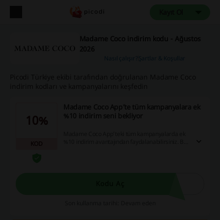
Kayıt Ol
Madame Coco indirim kodu - Ağustos
2026
Nasıl çalışır?
Şartlar & Koşullar
Picodi Türkiye ekibi tarafından doğrulanan Madame Coco
indirim kodları ve kampanyalarını keşfedin
Madame Coco App’te tüm kampanyalara ek
%10 indirim seni bekliyor
10%
Madame Coco App’teki tüm kampanyalarda ek
%10 indirim avantajından faydalanabilirsiniz. Bu
KOD
fırsat, alışverişlerinizde daha fazla tasarruf
etmenizi sağlayacak.
Kodu Aç
Son kullanma tarihi: Devam eden