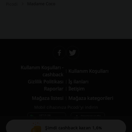
Madame Coco
Picodi
Kullanım Koşulları -
Kullanım Koşulları
cashback
Gizlilik Politikası
İş ilanları
Raporlar
İletişim
Mağaza listesi
Mağaza kategorileri
Mobil cihazınıza Picodi’yi indirin
Şimdi cashback kazan 1,6%
© 2010 – 2026 Picodi.com All Rights Reserved