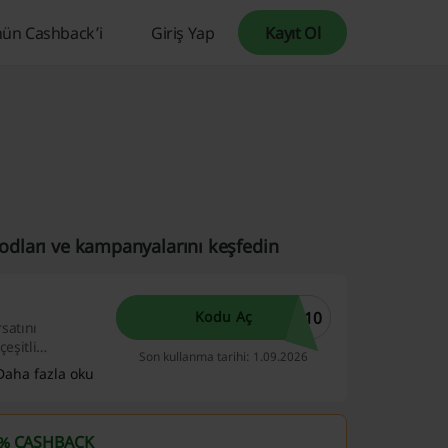
ün Cashback’i
Giriş Yap
Kayıt Ol
kodları ve kampanyalarını keşfedin
U10
Kodu Aç
rsatını
çeşitli
Son kullanma tarihi: 1.09.2026
Daha fazla oku
4% CASHBACK