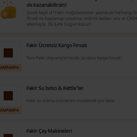
de kazanabilirsin!
Şimdi kayıt ol! Fakir mağazasından yapılacak herhangi bir
Picodi ile başlamayı unutma. indirim kodları ara ve CAS
etkinleştir. İlk 0,4% bugün kazan!
Fakir Ücretsiz Kargo Fırsatı
Tüm Fakir alışverişlerinizde ücretsiz kargo fırsatı!
KAMPANYA
Fakir Su Isıtıcı & Kettle'lar
Fakir su ısıtma ürünlerini incelemek için tıkla!
KAMPANYA
Fakir Çay Makineleri