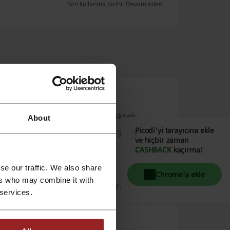
Son kullanma tarihi: Devam eden
 markasıdır, modern tasarımlı, yüksek
About
Picodi'yi tarayıcına ekle
liteli ve yenilikçi ev aletleriyle, günlük
ve hiçbir zaman
CASHBACK
kaçırma!
se our traffic. We also share
Chrome'a ekle
ers who may combine it with
emizleyiciler ve robot süpürgeler.
 services.
ri ve su ısıtıcılar.
iciler ve tıraş makineleri.