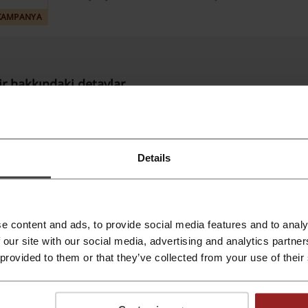
KAMPANYA
ir hakkındaki detaylar
akir Hakkında Bilgiler
kir, Türkiye'de ve uluslararası alanda tanınan bir ev aletleri
Details
knolojili ürünler sunarak ev işlerini kolaylaştırmayı amaçlar. Ka
şamı daha pratik ve keyifli hale getirir.
kir'de sunulan başlıca ürün kategorileri şunlardır:
e content and ads, to provide social media features and to analy
 our site with our social media, advertising and analytics partn
Temizlik Aletleri:
Yüksek güçlü elektrikli süpürgeler, buharlı t
 provided to them or that they’ve collected from your use of their
Mutfak Aletleri:
Blender setleri, kahve makineleri, tost makinele
Kişisel Bakım Ürünleri:
Saç kurutma makineleri, saç şekillendir