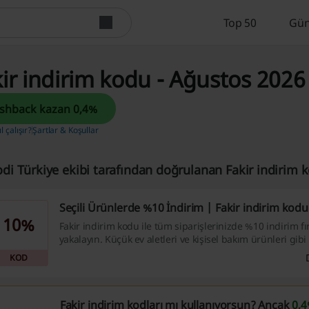
Top 50
Gün
ir indirim kodu - Ağustos 2026
Cashback kazan 0,4%
l çalışır?
Şartlar & Koşullar
odi Türkiye ekibi tarafından doğrulanan Fakir indirim 
Seçili Ürünlerde %10 İndirim | Fakir indirim kodu
10%
Fakir indirim kodu ile tüm siparişlerinizde %10 indirim fı
yakalayın. Küçük ev aletleri ve kişisel bakım ürünleri gibi 
kategorilerde avantajlı alışveriş imkanı sizi bekliyor.
KOD
Fakir indirim kodları mı kullanıyorsun? Ancak
0,