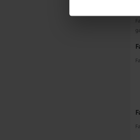
Fa
ga
F
Fa
F
Fa