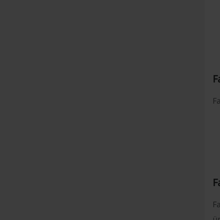
F
Fa
F
Fa
ür