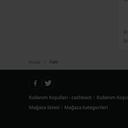
En
bü
Fakir
Picodi
Kullanım Koşulları - cashback
Kullanım Koşul
Mağaza listesi
Mağaza kategorileri