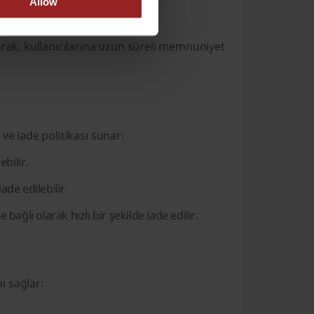
Allow
r ve hava temizleyiciler.
arak, kullanıcılarına uzun süreli memnuniyet
ve iade politikası sunar:
bilir.
ade edilebilir.
bağlı olarak hızlı bir şekilde iade edilir.
ı sağlar: