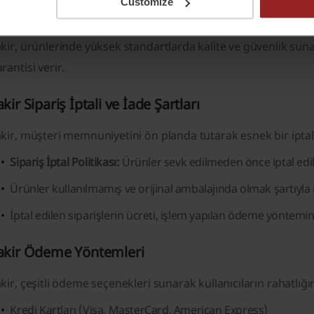
Customize
Isıtma ve Soğutma Sistemleri:
Elektrikli ısıtıcılar, vantilatörle
kir, ürünlerinde yüksek standartlarda kalite ve güvenlik sun
rantisi verir.
akir Sipariş İptali ve İade Şartları
kir, müşteri memnuniyetini ön planda tutarak esnek bir iptal 
Sipariş İptal Politikası:
Ürünler sevk edilmeden önce iptal edile
Ürünler kullanılmamış ve orijinal ambalajında olmak şartıyla i
İptal edilen siparişlerin ücreti, işlem yapılan ödeme yöntemine 
akir Ödeme Yöntemleri
kir, çeşitli ödeme seçenekleri sunarak kullanıcıların rahatlığın
Kredi Kartları (Visa, MasterCard, American Express)