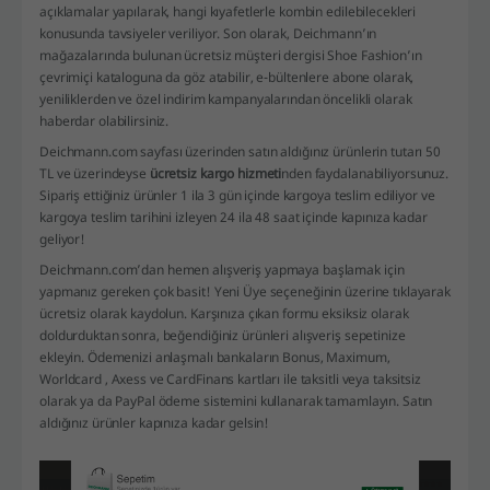
açıklamalar yapılarak, hangi kıyafetlerle kombin edilebilecekleri
konusunda tavsiyeler veriliyor. Son olarak, Deichmann’ın
mağazalarında bulunan ücretsiz müşteri dergisi Shoe Fashion’ın
çevrimiçi kataloguna da göz atabilir, e-bültenlere abone olarak,
yeniliklerden ve özel indirim kampanyalarından öncelikli olarak
haberdar olabilirsiniz.
Deichmann.com sayfası üzerinden satın aldığınız ürünlerin tutarı 50
TL ve üzerindeyse
ücretsiz kargo hizmeti
nden faydalanabiliyorsunuz.
Sipariş ettiğiniz ürünler 1 ila 3 gün içinde kargoya teslim ediliyor ve
kargoya teslim tarihini izleyen 24 ila 48 saat içinde kapınıza kadar
geliyor!
Deichmann.com’dan hemen alışveriş yapmaya başlamak için
yapmanız gereken çok basit! Yeni Üye seçeneğinin üzerine tıklayarak
ücretsiz olarak kaydolun. Karşınıza çıkan formu eksiksiz olarak
doldurduktan sonra, beğendiğiniz ürünleri alışveriş sepetinize
ekleyin. Ödemenizi anlaşmalı bankaların Bonus, Maximum,
Worldcard , Axess ve CardFinans kartları ile taksitli veya taksitsiz
olarak ya da PayPal ödeme sistemini kullanarak tamamlayın. Satın
aldığınız ürünler kapınıza kadar gelsin!