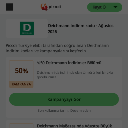
Kayıt Ol
Deichmann indirim kodu - Ağustos
2026
Picodi Türkiye ekibi tarafından doğrulanan Deichmann
indirim kodları ve kampanyalarını keşfedin
%50 Deichmann İndirimler Bölümü
50%
Deichmann'da indirimde olan tüm ürünleri bir tıkla
görebilirsiniz!
KAMPANYA
Kampanyayı Gör
Son kullanma tarihi: Devam eden
Deichmann Mağazasında Ağustos Büyük