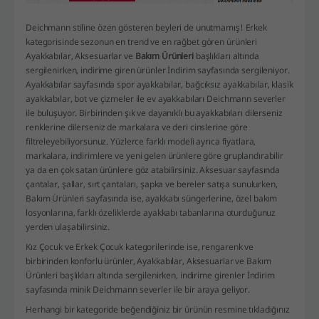
Deichmann stiline özen gösteren beyleri de unutmamış! Erkek
kategorisinde sezonun en trend ve en rağbet gören ürünleri
Ayakkabılar, Aksesuarlar ve
Bakım Ürünleri
başlıkları altında
sergilenirken, indirime giren ürünler İndirim sayfasında sergileniyor.
Ayakkabılar sayfasında spor ayakkabılar, bağcıksız ayakkabılar, klasik
ayakkabılar, bot ve çizmeler ile ev ayakkabıları Deichmann severler
ile buluşuyor. Birbirinden şık ve dayanıklı bu ayakkabıları dilerseniz
renklerine dilerseniz de markalara ve deri cinslerine göre
filtreleyebiliyorsunuz. Yüzlerce farklı modeli ayrıca fiyatlara,
markalara, indirimlere ve yeni gelen ürünlere göre gruplandırabilir
ya da en çok satan ürünlere göz atabilirsiniz. Aksesuar sayfasında
çantalar, şallar, sırt çantaları, şapka ve bereler satışa sunulurken,
Bakım Ürünleri sayfasında ise, ayakkabı süngerlerine, özel bakım
losyonlarına, farklı özeliklerde ayakkabı tabanlarına oturduğunuz
yerden ulaşabilirsiniz.
Kız Çocuk ve Erkek Çocuk kategorilerinde ise, rengarenk ve
birbirinden konforlu ürünler, Ayakkabılar, Aksesuarlar ve Bakım
Ürünleri başlıkları altında sergilenirken, indirime girenler İndirim
sayfasında minik Deichmann severler ile bir araya geliyor.
Herhangi bir kategoride beğendiğiniz bir ürünün resmine tıkladığınız