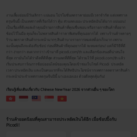
งานเลี้ยงย่อมมีวันเลิกรา แน่นอน โปรโมชั่นลดราคาย่อมมีเวลาจำกัด แต่เทศกาล
ตรุษจีนนี้ เป็นเทศกาลที่เรียกได้ว่า คุ้ม ส่วนลดเยอะ ประหยัดเงินได้มาก แน่นอน!
เป็นเรื่องที่ดีเลยล่ะถ้าคุณมีรายการสินค้าที่คุณชื่นชอบ หรือรายการสินค้าที่อยาก
ช้อปไว้ในมือ คุณก็จะไม่พลาดสินค้าราคาพิเศษที่คุณอยากได้ เพราะร้านค้าหลายๆ
ร้าน ลดราคาสินค้ากระหน่ำมากๆ สินค้าบางรายการหมดสต็อกเร็วมาก เพราะ
ฉะนั้นคุณถึงจะต้องรีบช้อป ก่อนที่สินค้าที่คุณอยากได้ จะหมดก่อน! แต่ก็มีวิธีที่ดี
กว่า ง่ายกว่า สะดวกกว่า! เข้ามาที่ picodi.com/th และเลือกข้อเสนอที่น่าสนใจ
ที่สุด เรามั่นใจได้ว่าดีลที่ดีที่สุด ส่วนลดที่ดีที่สุด ได้รวมไว้ที่ picodi.com/th แล้ว
เริ่มประสบการ์ณการช้อปออนไลน์ของคุณโดยเข้าชมเว็บไซต์ Picodi ประหยัด
เวลา ประหยัดเงิน และเป็นคนแรกที่จะได้สิทธิประโยชน์จากเทศกาลลดราคาสินค้า
กระหน่ำประจำเทศกาลตรุษจีนปีนี้ มาเฮงเฮงเฮง ด้วยดีลสุดคุ้มกัน!
เรียนรู้เพิ่มเติมเกี่ยวกับ Chinese New Year 2026 จากส่วนอื่น ๆ ของโลก
ร้านค้ายอดนิยมที่คุณสามารถประหยัดเงินได้อีก เมื่อช้อปปิ้งกับ
Picodi!