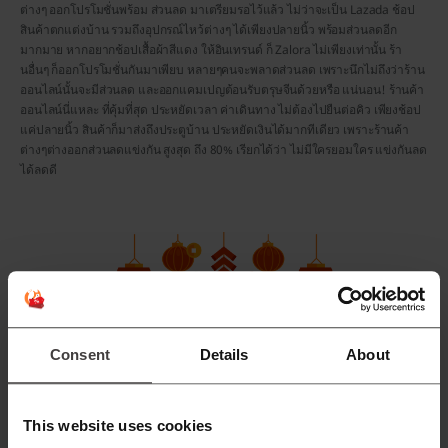
ต่างๆ ออกโปรโมชั่นพร้อม ส่วนลด มาเตรียมรอไว้แล้ว ไม่ว่าจะเป็น Lazada ช้อป
สินค้าตกแต่งบ้าน รวมถึงอุปกรณ์ไหว้ต่างๆ ได้เพียงปลายนิ้ว พร้อมส่วนลดอีก
มากมาย หากอยากช้อปเสื้อผ้าสีแดง ให้อินเทรนด์ ก็ Zalora ไม่เพียงเท่านั้น ร้า
นอื่นๆ ก็ออกโปรโมชั่นกันมาเพียบ หลายๆคนจะพลาดส่วนลด เพราะนึกไม่ถึงว่าร้าน
ออนไลน์นั้นจะมีส่วนลด และออกแคมเปญต้อนรับตรุษจีนด้วยหรือ แน่นอน! ร้านค้า
ออนไลน์นี่แหละ ที่คุ้มที่สุด ประหยัดเวลา ค่าเดินทาง ไม่ต้องไปยืนต่อคิว เพียงช้อป
แค่ปลายนิ้ว สินค้าก็มาส่งถึงประตูบ้าน ประหยัดเงินได้มากทีเดียว เพราะร้านค้า
ต่างๆต่างออกส่วนลดแข่งกัน สูงสุด ถึง 80% เรียกได้ว่า ไม่มีใครยอมใคร แข่งกันลด
ได้ลดดี
Consent
Details
About
This website uses cookies