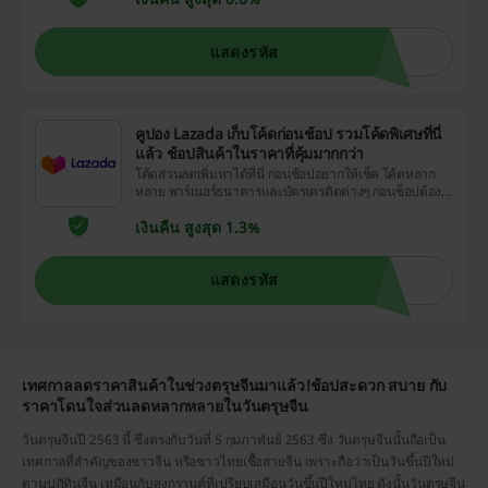
แสดงรหัส
คูปอง Lazada เก็บโค้ดก่อนช้อป รวมโค้ดพิเศษที่นี่
แล้ว ช้อปสินค้าในราคาที่คุ้มมากกว่า
โค้ดส่วนลดเพิ่มหาได้ที่นี่ ก่อนช้อปอยากให้เช็ค โค้ดหลาก
หลาย พาร์เนอร์ธนาคารและบัตรเครดิตต่างๆ ก่อนช็อปต้อง
เช็ค!! สิทธิพิเศษที่คุ้มมากกว่าในทุกๆวัน
เงินคืน สูงสุด 1.3%
แสดงรหัส
เทศกาลลดราคาสินค้าในช่วงตรุษจีนมาแล้ว!
ช้อปสะดวก สบาย กับ
ราคาโดนใจ
ส่วนลดหลากหลายในวันตรุษจีน
วันตรุษจีนปี 2563 นี้ ซึ่งตรงกับวันที่ 5 กุมภาพันธ์ 2563 ซึ่ง วันตรุษจีนนั้นถือเป็น
เทศกาลที่สำคัญของชาวจีน หรือชาวไทยเชื้อสายจีน เพราะถือว่าเป็นวันขึ้นปีใหม่
ตามปฎิทินจีน เหมือนกับสงกรานต์ที่เปรียบเสมือนวันขึ้นปีใหม่ไทย ดังนั้นวันตรุษจีน