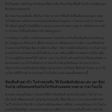
จึงเป็นเทศกาลยิ่งใหญ่ สำหรับคนเชื้อสายจีน ซึ่งแต่ในละพื้นที่ ก็จะมีการเฉลิมฉลอง
ที่แตกต่างกันออกไป
ที่มาของวันตรุษจีนนั้น เชื่อกันว่ามีมานานกว่าสี่พันปี จัดขึ้นเพื่อฉลองเทศกาลฤดู
ใบไม้ผลิ เพราะเนื่องจากแต่ก่อนตรุษจีนตรงกับฤดูหนาว ไม่สามารถทำการเกษตร
ได้ เมื่อเข้าสู่ฤดูใบไม้ผลิที่มีอากาศเหมาะสมแก่การเพาะปลูก ชาวจีนจึงสามารถทำ
นา ทำสวน ได้อีกครั้งหลังจากผ่านพ้นฤดูหนาว
การเตรียมงานเพื่อการเฉลิมฉลองเทศการตรุษจีน จะเริมขึ้นหนึ่งเดือนก่อนวันตรุษ
จีน โดยผู้คนจะเริ่มจับจ่าย ซื้อข้าวของต่างๆ เพื่อตกแต่งบ้านเรือน และเตรียมทำค
ยามสะอาดครั้งใหญ่ เนื่องจากมีความเชื่อว่า ปัดกวาดสิ่งไม่ดีออกไป ภายในบ้านจะ
ประดับไปด้วยของตกแต่งที่เป็นสีแดง กระดาษสีแดงที่มีคำอวยพรต่างๆให้อายุยืน
ร่ำรวย อยู่ดีมีสุข ส่งผลให้ร้านค้าต่างๆม่ว่าจะเป็นร้านค้าออฟไลน์ หรือออนไลน์ต่าง
ออกส่วนลด และโปรโมชั่นต่างๆ มาต้อนรับวันตรุษจีนกันอย่างมากมาย เพราะ
เนื่องจากช่วงตรุษจีนเป็นช่วงที่ผู้คนออกมาจับจ่ายใช้สอย ซื้อสินค้ากันอย่างมาก จึ้ง
เนโอกาสดีที่ร้านค้าต่างๆจะออกโปรโมชั่น และส่วนลดเพื่อเทศกาลนี้
ช้อปสินค้าอย่างไร ในช่วงตรุษจีน ให้ มีแต่คุ้มกับคุ้ม
เฮง เฮง เฮง ช้อป
วันจ่าย เตรียมของพร้อมวันไหว้
กับส่วนลดหลากหลาย ราคาโดนใจ
ช่วเทศกาลตรุษจีนนับว่าเป็นช่วงที่มีการช้อปสินค้าสูงช่วงนึงเลยก็ว่าได้ ไม่ว่าจะ
เป็น สินค้าเพื่อตกแต่งบ้านต้อนรับวันตรุษจีน เสื้อผ้าสีแดง อาหาร อุปกรณ์สำหรับ
ไหว้ในวันไหว้ เรียกได้ว่า เป็นช่วงที่เงินสะพัดมากทีเดียว แต่จะช้อปอย่างไร ในช่วง
ตรุษจีนให้คุ้มที่สุด แน่นอนหลายๆคน อาจลืมไปว่า ช่วงตรุษจีนนี้ร้านค้าออนไลน์