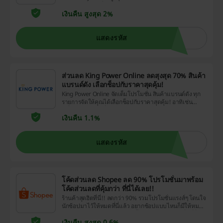
ไฟฟ้าในบ้าน เครื่องฟอกอากาศ มือถือ กล้อง อุปกรณ์เสริม
เงินคืน สูงสุด 2%
และอื่นๆ ปรเด็ดมีจำหน่ายที่ Power Buy
แสดงรหัส
ส่วนลด King Power Online ลดสุงสุด 70% สินค้า
แบรนด์ดัง เลือกช็อปกับราคาสุดคุ้ม!
King Power Online จัดเต็มโปรโมชั่น สินค้าแบรนด์ดัง ทุก
รายการจัดให้คุณได้เลือกช็อปกับราคาสุดคุ้ม! อาทิเช่น
เครื่องสำอาง แฟชั่น อิเล็กทรอนิคส์ ของใช้ในบ้าน อาหาร แม่
เงินคืน 1.1%
และเด็ก และอื่นๆ
แสดงรหัส
โค้ดส่วนลด Shopee ลด 90% โปรโมชั่นมาพร้อม
โค้ดส่วนลดที่คุ้มกว่า ที่นี่ได้เลย!!
ร้านค้าสุดฮิตที่นี่!! ลดกว่า 90% รวมโปรโมชั่นแรงส์ๆ โดนใจ
นักช้อปมาไว้ให้หมดที่นี่แล้ว อยากช้อปแบบไหนก็มีให้หมด
ในราคาเบาๆ ประหยัดได้เยอะขึ้นอีก!! เลือกโปรโมชั่นที่ชื่น
เงินคืน สูงสุด 0.6%
ชอบแล้วเก็บรหัสส่วนลดที่หน้าโปรโมชั่นไว้ช้อปได้เลย