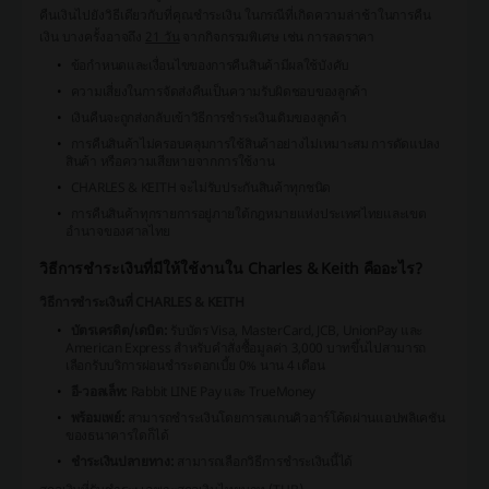
คืนเงินไปยังวิธีเดียวกับที่คุณชำระเงิน ในกรณีที่เกิดความล่าช้าในการคืน
เงิน บางครั้งอาจถึง
21 วัน
จากกิจกรรมพิเศษ เช่น การลดราคา
ข้อกำหนดและเงื่อนไขของการคืนสินค้ามีผลใช้บังคับ
ความเสี่ยงในการจัดส่งคืนเป็นความรับผิดชอบของลูกค้า
เงินคืนจะถูกส่งกลับเข้าวิธีการชำระเงินเดิมของลูกค้า
การคืนสินค้าไม่ครอบคลุมการใช้สินค้าอย่างไม่เหมาะสม การดัดแปลง
สินค้า หรือความเสียหายจากการใช้งาน
CHARLES & KEITH จะไม่รับประกันสินค้าทุกชนิด
การคืนสินค้าทุกรายการอยู่ภายใต้กฎหมายแห่งประเทศไทยและเขต
อำนาจของศาลไทย
วิธีการชำระเงินที่มีให้ใช้งานใน Charles & Keith คืออะไร?
วิธีการชำระเงินที่ CHARLES & KEITH
บัตรเครดิต/เดบิต:
รับบัตร Visa, MasterCard, JCB, UnionPay และ
American Express สำหรับคำสั่งซื้อมูลค่า 3,000 บาทขึ้นไปสามารถ
เลือกรับบริการผ่อนชำระดอกเบี้ย 0% นาน 4 เดือน
อี-วอลเล็ท:
Rabbit LINE Pay และ TrueMoney
พร้อมเพย์:
สามารถชำระเงินโดยการสแกนคิวอาร์โค้ดผ่านแอปพลิเคชัน
ของธนาคารใดก็ได้
ชำระเงินปลายทาง:
สามารถเลือกวิธีการชำระเงินนี้ได้