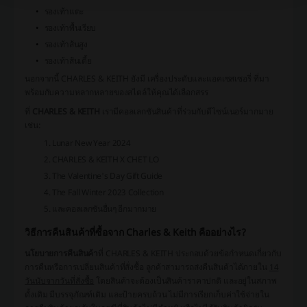
รองเท้าแตะ
รองเท้าพื้นเรียบ
รองเท้าส้นสูง
รองเท้าส้นเตี้ย
นอกจากนี้ CHARLES & KEITH ยังมี
เครื่องประดับและแอคเซสเซอรี่
ที่มา
พร้อมกับความหลากหลายของสไตล์ให้คุณได้เลือกสรร
ที่
CHARLES & KEITH
เรามีคอลเลกชันสินค้าที่ร่วมกับดีไซน์เนอร์มากมาย
เช่น:
Lunar New Year 2024
CHARLES & KEITH X CHET LO
The Valentine's Day Gift Guide
The Fall Winter 2023 Collection
และคอลเลกชันอื่นๆ อีกมากมาย
วิธีการคืนสินค้าที่ซื้อจาก Charles & Keith คืออย่างไร?
นโยบายการคืนสินค้า
ที่ CHARLES & KEITH ประกอบด้วยข้อกำหนดเกี่ยวกับ
การคืนหรือการเปลี่ยนสินค้าที่สั่งซื้อ ลูกค้าสามารถส่งคืนสินค้าได้ภายใน
14
วันนับจากวันที่สั่งซื้อ
โดยสินค้าจะต้องเป็นสินค้าราคาปกติ และอยู่ในสภาพ
ดั้งเดิม มีบรรจุภัณฑ์เดิม และป้ายครบถ้วน ไม่มีการเรียกเก็บค่าใช้จ่ายใน