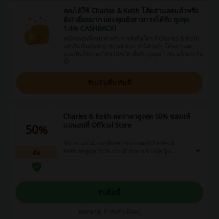
คุณได้ใช้ Charles & Keith โค้ดส่วนลดแล้วหรือ
ยัง? เยี่ยมมาก และคุณยังสามารถได้รับ
สูงสุด
1.4% CASHBACK
!
สมัครตอนนี้เลย! สำหรับการสั่งซื้อใดๆ ที่ Charles & Keith
อย่าลืมเริ่มต้นด้วย Picodi ค้นหาที่นี่สำหรับ โค้ดส่วนลด
และเปิดใช้งาน CASHBACK เพื่อรับ สูงสุด 1.4% ครั้งแรกวัน
นี้!
รับเงินคืนทันที
Charles & Keith ลดราคาสูงสุด 50% ของแท้
แน่นอนที่ Official Store
50%
ช้อปออนลไน์ราคาพิเศษจากแบรนด์ Charles &
Keith ลดสูงสุด 50% กระเป๋าสะพายข้างผู้หญิง
ดีล
กระเป๋าสตางค์ผู้หญิง กระเป๋าถือผู้หญิง และอื่นๆอีก
หลายรายการ
รับดีลนี้
หมดอายุ: กำลังดำเนินอยู่