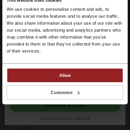
This website uses cookies
คุณสมบัติพิเศษสำหรับสมาชิก
VIP
:
We use cookies to personalise content and ads, to
ลงทะเบียนโดยใช้ Facebook
ส่วนลด 10%
ตลอดทั้งปี
provide social media features and to analyse our traffic.
สำหรับผู้ที่เป็นสมาชิก
Minor Plus
:
We also share information about your use of our site with
our social media, advertising and analytics partners who
รับส่วนลดสูงสุด
฿500
เมื่อช็อปปิ้งระหว่างวันที่
5 - 20 กุมภาพันธ์
ลงทะเบียนด้วย Google
may combine it with other information that you’ve
โปรโมชั่นพิเศษ
:
provided to them or that they’ve collected from your use
จัดส่งมาตรฐาน
ฟรี
สำหรับสมาชิกทุกคำสั่งซื้อระหว่างวันที่
8 - 14
ลงทะเบียนด้วย e-mail
กุมภาพันธ์
of their services.
ช้อปครั้งแรกและรับส่วนลด
10%
พร้อมจัดส่งแบบมาตรฐานฟรี
สินค้าที่พร้อมให้บริการ
:
กระเป๋า
Allow
รองเท้า
กระเป๋าสะพายข้าง
ในการลงทะเบียนนี้ ท่านยืนยันว่าได้อ่านและยอมรับ "
ข้อกำหนดและเงื่อนไข
” และ
"
นโยบายความเป็นส่วนตัว
"
Customize
กระเป๋าโท้ท
กระเป๋าทรงถัง
ลงทะเบียน & รับเพิ่ม
กระเป๋าแบบคลัตช์
กระเป๋าโฮโบ
มีบัญชี Picodi แล้วใช่ไหม?
ลงชื่อเข้าใช้
กระเป๋าสตางค์
กระเป๋าเป้