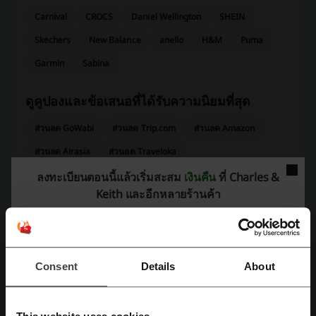
Carnival
CROCS
Daniel Wellington
SHEIN
Skechers
New Balance
anello
H&M
Puma
Garmin
Sabina
ดูคูปองและข้อเสนอที่ได้รับความนิยมที่สุด
ส่วนลด GoWabi
ส่วนลด Trip.com
ส่วนลด Amazon
ส่วนลด Airasia
ส่วนลด Traveloka
ลงทะเบียนตอนนี้แล้วเริ่มสะสม
เงินคืน
ที่ Charles &
Keith และอีกหลายร้านค้า
เพิ่มเติมเกี่ยวกับ Charles & Keith:
Charles & Keith – ข้อมูลทั่วไป
Consent
Details
About
CHARLES & KEITH
คือแบรนด์ที่เข้าร่วมโครงการ
EASY E-RECEIPT
ซึ่งเป็น
โครงการที่ช่วยให้การช็อปปิ้งของคุณง่ายขึ้นด้วยการรับใบเสร็จแบบ
อิเล็กทรอนิกส์ โดยเริ่มตั้งแต่ปี
2567
ให้คุณได้พบกับประสบการณ์ที่สะดวก
สบายและมีประสิทธิภาพยิ่งขึ้น