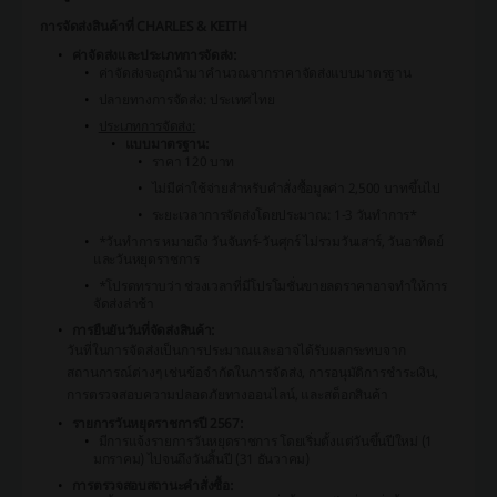
การจัดส่งสินค้าที่ CHARLES & KEITH
ค่าจัดส่งและประเภทการจัดส่ง:
ค่าจัดส่งจะถูกนำมาคำนวณจากราคาจัดส่งแบบมาตรฐาน
ปลายทางการจัดส่ง: ประเทศไทย
ประเภทการจัดส่ง:
แบบมาตรฐาน:
ราคา 120 บาท
ไม่มีค่าใช้จ่ายสำหรับคำสั่งซื้อมูลค่า 2,500 บาทขึ้นไป
ระยะเวลาการจัดส่งโดยประมาณ: 1-3 วันทำการ*
*วันทำการ หมายถึง วันจันทร์-วันศุกร์ ไม่รวมวันเสาร์, วันอาทิตย์
และวันหยุดราชการ
*โปรดทราบว่า ช่วงเวลาที่มีโปรโมชั่นขายลดราคาอาจทำให้การ
จัดส่งล่าช้า
การยืนยันวันที่จัดส่งสินค้า:
วันที่ในการจัดส่งเป็นการประมาณและอาจได้รับผลกระทบจาก
สถานการณ์ต่างๆ เช่นข้อจำกัดในการจัดส่ง, การอนุมัติการชำระเงิน,
การตรวจสอบความปลอดภัยทางออนไลน์, และสต็อกสินค้า
รายการวันหยุดราชการปี 2567:
มีการแจ้งรายการวันหยุดราชการ โดยเริ่มตั้งแต่วันขึ้นปีใหม่ (1
มกราคม) ไปจนถึงวันสิ้นปี (31 ธันวาคม)
การตรวจสอบสถานะคำสั่งซื้อ: