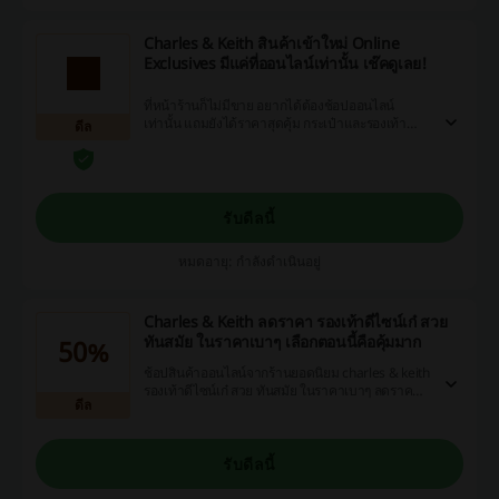
Charles & Keith สินค้าเข้าใหม่ Online
Exclusives มีแค่ที่ออนไลน์เท่านั้น เช๊คดูเลย!
ที่หน้าร้านก็ไม่มีขาย อยากได้ต้องช้อปออนไลน์
เท่านั้น แถมยังได้ราคาสุดคุ้ม กระเป๋าและรองเท้า
ดีล
คุณภาพ มาพร้อมดีไซน์สุดเก๋ ช้อปเลย Charles &
Keith
รับดีลนี้
หมดอายุ: กำลังดำเนินอยู่
Charles & Keith ลดราคา รองเท้าดีไซน์เก๋ สวย
ทันสมัย ในราคาเบาๆ เลือกตอนนี้คือคุ้มมาก
50%
ช้อปสินค้าออนไลน์จากร้านยอดนิยม charles & keith
รองเท้าดีไซน์เก๋ สวย ทันสมัย ในราคาเบาๆ ลดราคา
ดีล
ถึง 50% ช้อปของแท้จากช้อปโดยตรง ราคาดีมาก
รับดีลนี้