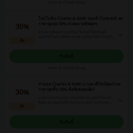
หมดอายุ: กำลังดำเนินอยู่
โปรโมชั่น Charles & Keith รองเท้าโลฟเฟอร์ ลด
ราคาสูงสุด 30% สวยคลาสสิคสุดๆ
30%
สวยคลาสสิคสุดๆ จะยุคไหน วัยไหนก็ใส่แล้วดูดี
รองเท้าดีไซน์เก๋ ฮิตติดเทรนด์ Loafers ใส่ทำงานหรือ
ดีล
ใส่ไปเที่ยว แต่งตัวลุคไหนก็เก๋ไก๋ได้ด้วยรองเท้าคู่นี้
รับดีลนี้
หมดอายุ: กำลังดำเนินอยู่
ส่วนลด Charles & Keith แว่นตาดีไซน์สุดเก๋ ลด
ราคาทุกชิ้น 30% ดีลพิเศษสุดคุ้ม!
30%
แว่นตาทรงสวย เหมาะกับรูปหน้าคุณ ดูดีได้ในราคา
พิเศษ ช้อปออนไลน์ที่ Charles & Keith รับส่วนลด
ดีล
30% กับสินค้าที่ร่วมรายการ
รับดีลนี้