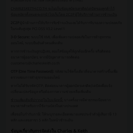
สกุลเงินที่รับชำระ: เฉพาะสกุลเงินไทยบาท (THB)
CHARLESKEITH.CO.TH จะไม่เก็บข้อมูลบัตรเครดิต/เดบิตของลูกค้าไว้
ข้อมูลบัตรทั้งหมดจะถูกนำไปเก็บโดย 2C2P ผู้ให้บริการด้านการชำระเงิน
2C2P
ผู้นำด้านการให้บริการรับชำระเงินและได้รับการรับรองความปลอดภัย
ในระดับสูงสุด PCI DSS V3.2 Level 1
3-D Secure:
ระบบใช้ XML เพื่อเพิ่มความปลอดภัยในการทำธุรกรรม
ออนไลน์, ระบบยืนยันตัวตนเพิ่มเติม
หากการชำระเงิน
ถูกปฏิเสธ
, ลองใส่ข้อมูลให้ถูกต้องอีกครั้ง หรือติดต่อ
ธนาคารผู้ออกบัตร, หากมีปัญหาสามารถติดต่อ
customers@charleskeith.co.th
OTP (One Time Password):
รหัสผ่านใช้ครั้งเดียวที่ธนาคารสร้างขึ้นเพื่อ
ตรวจสอบการทำธุรกรรมออนไลน์
หาก
ไม่ได้รับรหัส OTP
, ติดต่อธนาคารผู้ออกบัตรเครดิต/เดบิตเพื่อแจ้ง
เปลี่ยนแปลงข้อมูล หรือต้องการความช่วยเหลือเพิ่มเติม
ชำระเพิ่มเติมที่ปรากฏในใบแจ้งหนี้:
บางครั้งอาจมีค่าธรรมเนียมจาก
ธนาคารสำหรับการใช้งานบัตรในต่างประเทศ
เพื่อขอใบกำกับภาษี:
ให้ระบุรายละเอียดหมายเลขประจำตัวผู้เสียภาษี 13
หลัก และเลขสาขา 5 หลัก ในหน้าชำระเงิน
ข้อมูลเกี่ยวกับการจัดส่งใน Charles & Keith