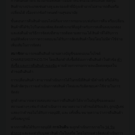
การคืนสินค้ายกเว้นในกรณีที่สินค้าไม่มีตำหนิ หรือไม่ได้รับสินค้าผิดรุ่น
สินค้าบางประเภทเช่นต่างหู และรองเท้าที่มีถุงเท้าอาจไม่สามารถคืนหรือ
เปลี่ยนได้ เนื่องจากข้อกำหนดด้านสุขอนามัย
ขั้นตอนการคืนสินค้าออนไลน์เริ่มจากการกรอกแบบฟอร์มการคืน หรือเปลี่ยน
สินค้าที่ได้รับไปในกล่องพัสดุ ติดสติกเกอร์ที่อยู่สำหรับการส่งคืนลงบนกล่อง
และส่งคืนด้วยวิธีการจัดส่งที่สามารถติดตามสถานะได้ สินค้าที่ได้รับการ
อนุมัติหลังจากการตรวจสอบจะได้รับการจัดส่งสินค้าใหม่โดยไม่มีค่าใช้จ่าย
เพิ่มเติมในการจัดส่ง
สมาชิก
สามารถขอคืนสินค้าผ่านทางบัญชีของตนบนเว็บไซต์
CHARLESKEITH.CO.TH โดยเลือกคำสั่งซื้อที่ต้องการคืนสินค้าในหัวข้อ
คำ
สั่งซื้อ และการคืนสินค้าของฉัน
ตามด้วยการกรอกรายละเอียดเหตุผลใน
คำขอคืนสินค้า
การเปลี่ยนสินค้า
สามารถดำเนินการได้ในกรณีที่สินค้ามีตำหนิ หรือได้รับ
สินค้าผิดรุ่น เราจะดำเนินการส่งสินค้าใหม่และรับผิดชอบค่าใช้จ่ายในการ
จัดส่ง
ลูกค้าสามารถตรวจสอบสถานะการคืนสินค้าได้จากในบัญชีของตนเอง
สถานะต่างๆ เช่น
กำลังดำเนินการ
หมายความว่าคำขอได้รับแล้ว,
ถูกปฏิเสธ
แสดงว่าคำขอไม่ได้รับการอนุมัติ, และ
เสร็จสิ้น
หมายความว่าการคืนสินค้า
เสร็จสมบูรณ์
หากการคืนได้รับการอนุมัติ
การเงินคืน
จะถูกดำเนินการภายใน
14 วัน
ทำการ
และจะเท่ากับมูลค่าสินค้าในใบเสร็จ โดยไม่รวมค่าจัดส่ง ดำเนินการ