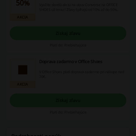
50%
Využite skvelú akciu na obuv Converse na OFFICE
SHOES už teraz! Zľavy šplhajú od 10% až do 50%.
AKCIA
Získaj zľavu
Platí do: Prebiehajúce
Doprava zadarmo v Office Shoes
V Office Shoes platí doprava zadarmo pri nákupe nad
70€.
AKCIA
Získaj zľavu
Platí do: Prebiehajúce