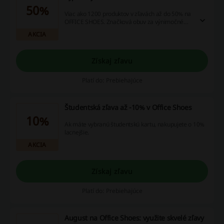
50%
Viac ako 1200 produktov v zľavách až do 50% na
OFFICE SHOES. Značková obuv za výnimočné
ceny práve teraz - nenechajte si to újsť a nakúpte
AKCIA
si lacnejšie už dnes.
Získaj zľavu
Platí do: Prebiehajúce
Študentská zľava až -10% v Office Shoes
10%
Ak máte vybranú študentskú kartu, nakupujete o 10%
lacnejšie.
AKCIA
Získaj zľavu
Platí do: Prebiehajúce
August na Office Shoes: využite skvelé zľavy