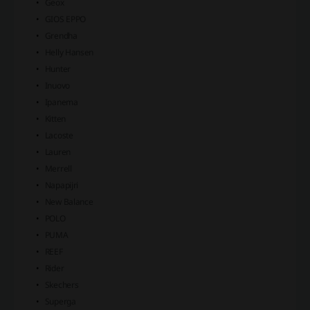
Geox
GIOS EPPO
Grendha
Helly Hansen
Hunter
Inuovo
Ipanema
Kitten
Lacoste
Lauren
Merrell
Napapijri
New Balance
POLO
PUMA
REEF
Rider
Skechers
Superga