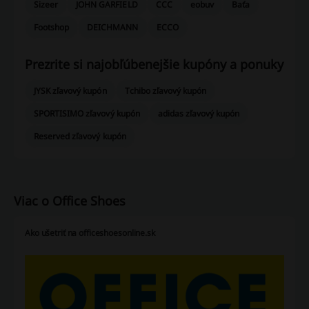
Sizeer
JOHN GARFIELD
CCC
eobuv
Baťa
Footshop
DEICHMANN
ECCO
Prezrite si najobľúbenejšie kupóny a ponuky
JYSK zľavový kupón
Tchibo zľavový kupón
SPORTISIMO zľavový kupón
adidas zľavový kupón
Reserved zľavový kupón
Viac o Office Shoes
Ako ušetriť na officeshoesonline.sk