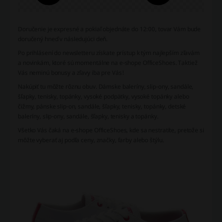
Doručenie je expresné a pokiaľ objednáte do 12:00, tovar Vám bude
doručený hneď v následujúci deň.
Po prihlásení do newsletteru získate prístup k tým najlepším zľavám
a novinkám, ktoré sú momentálne na e-shope OfficeShoes. Taktiež
Vás neminú bonusy a zľavy iba pre Vás!
Nakúpiť tu môžte rôznu obuv. Dámske baleríny, slip-ony, sandále,
šľapky, tenisky, topánky, vysoké podpätky, vysoké topánky alebo
čižmy, pánske slip-on, sandále, šľapky, tenisky, topánky, detské
baleríny, slip-ony, sandále, šľapky, tenisky a topánky.
Všetko Vás čaká na e-shope OfficeShoes, kde sa nestratíte, pretože si
môžte vyberať aj podľa ceny, značky, farby alebo štýlu.