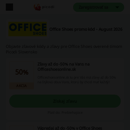
Zaregistrovať sa
Office Shoes promo kód - August 2026
Objavte zľavové kódy a zľavy pre Office Shoes overené tímom
Picodi Slovensko
Zľavy až do -50% na Vans na
Officeshoesonline.sk
50%
Officeshoesonline.sk tu pre Vás má zľavy až do 50%
na štýlovú obuv Vans, ktorú by chcel mať každý!
AKCIA
Získaj zľavu
Platí do: Prebiehajúce
Výpredaj až do -50% v Office Shoes