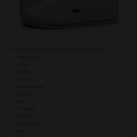
A aké značky tu nájdete? Tie najlepšie! Tu je ich zoznam:
Birkenstock
Blink
Boxfresh
Bronx
Butterfly Twists
Cartago
CAT
Converse
Ellesse
Flossy Style
Gant