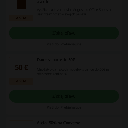
a akcie
Využite akcie za mesiac August od Office Shoes a
ušetrite množstvo svojich peňazí.
AKCIA
Získaj zľavu
Platí do: Prebiehajúce
Dámska obuv do 50€
50 €
Množstvo dámskych modelov s cenou do 50€ na
officeshoesonline.sk
AKCIA
Získaj zľavu
Platí do: Prebiehajúce
Akcia -50% na Converse