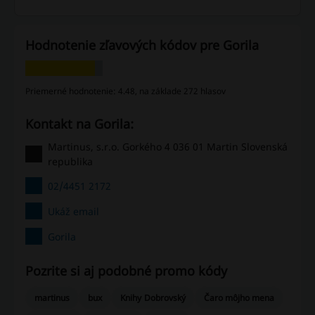
Hodnotenie zľavových kódov pre Gorila
Priemerné hodnotenie: 4.48, na základe 272 hlasov
Kontakt na Gorila:
Martinus, s.r.o. Gorkého 4 036 01 Martin Slovenská
republika
02/4451 2172
Ukáž email
Gorila
Pozrite si aj podobné promo kódy
martinus
bux
Knihy Dobrovský
Čaro môjho mena