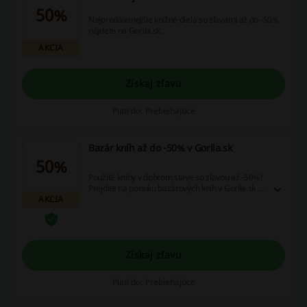
50%
Najpredávanejšie knižné diela so zľavami až do -50%
nájdete na Gorila.sk.
AKCIA
Získaj zľavu
Platí do: Prebiehajúce
Bazár kníh až do -50% v Gorila.sk
50%
Použité knihy v dobrom stave so zľavou až -50%!
Prejdite na ponuku bazárových kníh v Gorila.sk a
AKCIA
zakúpte si knižné tituly ešte lacnejšie!
Získaj zľavu
Platí do: Prebiehajúce