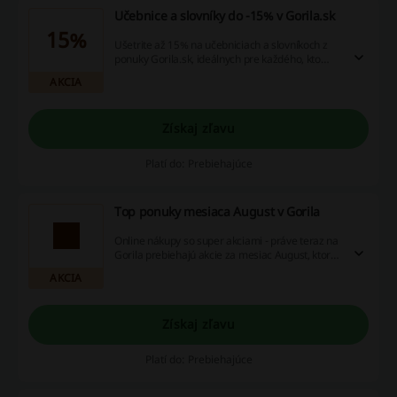
Učebnice a slovníky do -15% v Gorila.sk
15%
Ušetrite až 15% na učebniciach a slovníkoch z
ponuky Gorila.sk, ideálnych pre každého, kto
hľadá kvalitnú literatúru na štúdium. Aktuálne
AKCIA
výhodné ceny sú k dispozícii pre široký výber
produktov.
Získaj zľavu
Platí do: Prebiehajúce
Top ponuky mesiaca August v Gorila
Online nákupy so super akciami - práve teraz na
Gorila prebiehajú akcie za mesiac August, ktoré
určite chcete využiť naplno!
AKCIA
Získaj zľavu
Platí do: Prebiehajúce