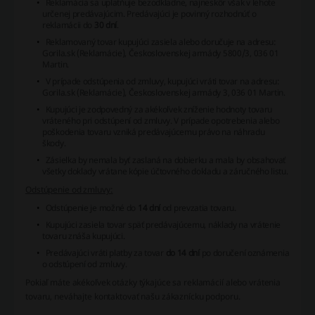
Reklamácia sa uplatňuje bezodkladne, najneskôr však v lehote
určenej predávajúcim. Predávajúci je povinný rozhodnúť o
reklamácii do
30 dní
.
Reklamovaný tovar kupujúci zasiela alebo doručuje na adresu:
Gorila.sk (Reklamácie), Československej armády 5800/3, 036 01
Martin.
V prípade odstúpenia od zmluvy, kupujúci vráti tovar na adresu:
Gorila.sk (Reklamácie), Československej armády 3, 036 01 Martin.
Kupujúci je zodpovedný za akékoľvek zníženie hodnoty tovaru
vráteného pri odstúpení od zmluvy. V prípade opotrebenia alebo
poškodenia tovaru vzniká predávajúcemu právo na náhradu
škody.
Zásielka by nemala byť zaslaná na dobierku a mala by obsahovať
všetky doklady vrátane kópie účtovného dokladu a záručného listu.
Odstúpenie od zmluvy:
Odstúpenie je možné do
14 dní
od prevzatia tovaru.
Kupujúci zasiela tovar späť predávajúcemu, náklady na vrátenie
tovaru znáša kupujúci.
Predávajúci vráti platby za tovar
do 14 dní
po doručení oznámenia
o odstúpení od zmluvy.
Pokiaľ máte akékoľvek otázky týkajúce sa reklamácií alebo vrátenia
tovaru, neváhajte kontaktovať našu zákaznícku podporu.