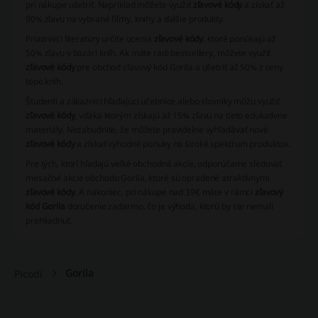
pri nákupe ušetriť. Napríklad môžete využiť
zľavové kódy
a získať až
90% zľavu na vybrané filmy, knihy a ďalšie produkty.
Priaznivci literatúry určite ocenia
zľavové kódy
, ktoré ponúkajú až
50% zľavu v bazári kníh. Ak máte radi bestsellery, môžete využiť
zľavové kódy
pre obchod
zľavový kód Gorila
a ušetriť až 50% z ceny
topo kníh.
Študenti a zákazníci hľadajúci učebnice alebo slovníky môžu využiť
zľavové kódy
, vďaka ktorým získajú až 15% zľavu na tieto edukatívne
materiály. Nezabudnite, že môžete pravidelne vyhľadávať nové
zľavové kódy
a získať výhodné ponuky na široké spektrum produktov.
Pre tých, ktorí hľadajú veľké obchodné akcie, odporúčame sledovať
mesačné akcie obchodu
Gorila
, ktoré sú opradené atraktívnymi
zľavové kódy
. A nakoniec, pri nákupe nad 39€ máte v rámci
zľavový
kód Gorila
doručenie zadarmo, čo je výhoda, ktorú by ste nemali
prehliadnuť.
Gorila
Picodi