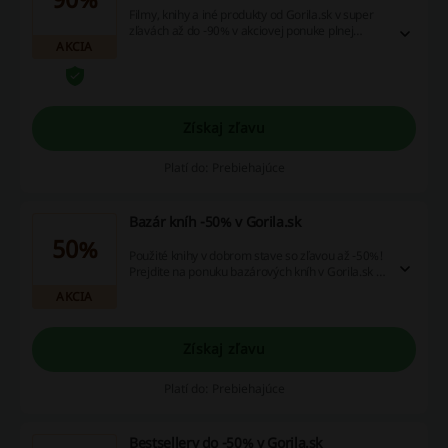
Filmy, knihy a iné produkty od Gorila.sk v super
zľavách až do -90% v akciovej ponuke plnej
AKCIA
najväčších zľav a najlepších cien.
Získaj zľavu
Platí do: Prebiehajúce
Bazár kníh -50% v Gorila.sk
50%
Použité knihy v dobrom stave so zľavou až -50%!
Prejdite na ponuku bazárových kníh v Gorila.sk a
zakúpte si knižné tituly ešte lacnejšie!
AKCIA
Získaj zľavu
Platí do: Prebiehajúce
Bestsellery do -50% v Gorila.sk