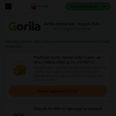
Zaregistrovať sa
Gorila zľavový kód - August 2026
Ako to funguje?
Podmienky
Objavte zľavové kódy a zľavy pre Gorila overené tímom Picodi
Slovensko
Používate Gorila zľavové kódy? Super, ale
teraz môžete získať aj
2% CASHBACK
!
Zaregistrujte sa už teraz! Pri akýchkoľvech nákupoch
v Gorila, nezabudnite začať s Picodi. Vyhľadajte
zľavové kódy a aktivujte si CASHBACK. Získajte svoj
prvý 2% už dnes!
Získať cashback ihneď
Zľavy až do -90% vo výpredaji na Gorila.sk
90%