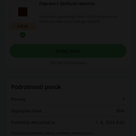
Doprava z Gorila.sk zadarmo
Doručenie objednaných kníh až k vám domov od
Gorila.sk zadarmo pri nákupe nad 39€.
AKCIA
Získaj zľavu
Platí do: Prebiehajúce
Podrobnosti ponúk
Ponuky
7
Najlepšia zľava
90%
Posledná aktualizácia
1. 8. 2026 6:02
Používame partnerské odkazy a môžeme získať províziu.