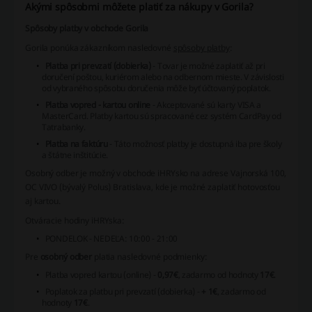
Akými spôsobmi môžete platiť za nákupy v Gorila?
Spôsoby platby v obchode Gorila
Gorila ponúka zákazníkom nasledovné
spôsoby platby
:
Platba pri prevzatí (dobierka)
- Tovar je možné zaplatiť až pri
doručení poštou, kuriérom alebo na odbernom mieste. V závislosti
od vybraného spôsobu doručenia môže byť účtovaný poplatok.
Platba vopred - kartou online
- Akceptované sú karty VISA a
MasterCard. Platby kartou sú spracované cez systém CardPay od
Tatrabanky.
Platba na faktúru
- Táto možnosť platby je dostupná iba pre školy
a štátne inštitúcie.
Osobný odber je možný v obchode iHRYsko na adrese Vajnorská 100,
OC VIVO (bývalý Polus) Bratislava, kde je možné zaplatiť
hotovosťou
aj kartou
.
Otváracie hodiny iHRYska:
PONDELOK - NEDEĽA: 10:00 - 21:00
Pre
osobný odber
platia nasledovné podmienky:
Platba vopred kartou (online) -
0,97€
, zadarmo od hodnoty
17€
.
Poplatok za platbu pri prevzatí (dobierka) -
+ 1€
, zadarmo od
hodnoty
17€
.