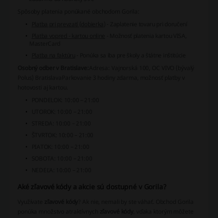
Spôsoby platenia ponúkané obchodom Gorila:
Platba pri prevzatí (dobierka)
- Zaplatenie tovaru pri doručení
Platba vopred - kartou online
- Možnosť platenia kartou VISA,
MasterCard
Platba na faktúru
- Ponúka sa iba pre školy a štátne inštitúcie
Osobný odber v Bratislave:
Adresa: Vajnorská 100, OC VIVO (bývalý
Polus) Bratislava
Parkovanie 3 hodiny zdarma, možnosť platby v
hotovosti aj kartou.
PONDELOK: 10:00 – 21:00
UTOROK: 10:00 – 21:00
STREDA: 10:00 – 21:00
ŠTVRTOK: 10:00 – 21:00
PIATOK: 10:00 – 21:00
SOBOTA: 10:00 – 21:00
NEDEĽA: 10:00 – 21:00
Aké zľavové kódy a akcie sú dostupné v Gorila?
Využívate
zľavové kódy
? Ak nie, nemali by ste váhať. Obchod
Gorila
ponúka množstvo atraktívnych
zľavové kódy
, vďaka ktorým môžete