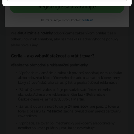
kamennú predajňu.
Registrujte sa a zarábajte
K dispozícii je segment "Gorila BLOGuje" so zaujímavými
článkami a recenziami.
Už máte svoje Picodi konto?
Prihlásiť
Zákazníci môžu využívať výhody dopravy zdarma pri určitom
minime nákupu.
Pre
aktualizácie a novinky
odporúčame zákazníkom prihlásiť sa k
odberu noviniek emailom, aby nezmeškali žiadne výhodné ponuky
alebo nové zľavy.
Gorila – ako vybaviť sťažnosť a vrátiť tovar?
Všeobecné obchodné a reklamačné podmienky
V prípade reklamácie je zákazník povinný predávajúcemu odoslať
alebo odovzdať kópiu účtovného dokladu o zaplatení kúpnej ceny,
ktorý zároveň slúži ako záručný list, a popísať dôvod reklamácie.
Záručný servis zabezpečuje prevádzkovateľ internetového
obchodu.
Adresa pre reklamácie
: Gorila.sk (Reklamácie),
Československej armády 3, 036 01 Martin.
Záručná doba na nový tovar je
24 mesiacov
; pre použitý tovar a
tovar z bazáru
12 mesiacov
; začína plynúť dňom prevzatia tovaru
zákazníkom.
V prípade, že tovar bol mechanicky poškodený alebo zničený
neodbornou manipuláciou, záruka sa nevzťahuje.