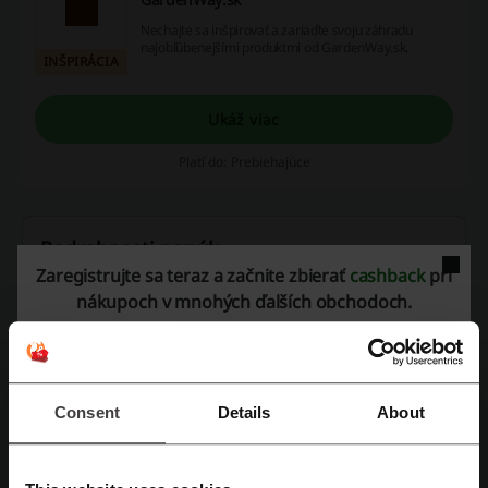
Nechajte sa inšpirovať a zariaďte svoju záhradu
najobľúbenejšími produktmi od GardenWay.sk.
INŠPIRÁCIA
Ukáž viac
Platí do: Prebiehajúce
Podrobnosti ponúk
Zaregistrujte sa teraz a začnite zbierať
cashback
pri
Ponuky
6
nákupoch v mnohých ďalších obchodoch.
Najlepšia zľava
80%
Posledná aktualizácia
8. 5. 2026 14:57
Consent
Details
About
Hodnotenie zľavových kódov pre