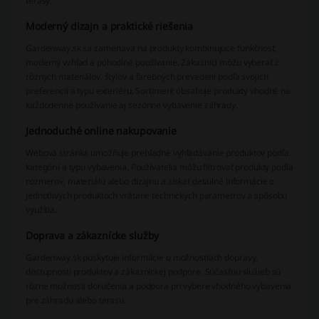
terasy.
Moderný dizajn a praktické riešenia
Gardenway.sk sa zameriava na produkty kombinujúce funkčnosť,
moderný vzhľad a pohodlné používanie. Zákazníci môžu vyberať z
rôznych materiálov, štýlov a farebných prevedení podľa svojich
preferencií a typu exteriéru. Sortiment obsahuje produkty vhodné na
každodenné používanie aj sezónne vybavenie záhrady.
Jednoduché online nakupovanie
Webová stránka umožňuje prehľadné vyhľadávanie produktov podľa
kategórií a typu vybavenia. Používatelia môžu filtrovať produkty podľa
rozmerov, materiálu alebo dizajnu a získať detailné informácie o
jednotlivých produktoch vrátane technických parametrov a spôsobu
využitia.
Doprava a zákaznícke služby
Gardenway.sk poskytuje informácie o možnostiach dopravy,
dostupnosti produktov a zákazníckej podpore. Súčasťou služieb sú
rôzne možnosti doručenia a podpora pri výbere vhodného vybavenia
pre záhradu alebo terasu.