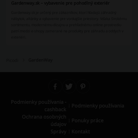
Gardenway.sk – vybavenie pre pohodlný exteriér
Gardenway.sk je určený pre zákazníkov, ktorí hľadajú záhradný
nábytok, altánky a vybavenie pre vonkajšie priestory. Vďaka širokému
sortimentu, modernému dizajnu a prehľadnému online prostrediu
patrí medzi e-shopy zamerané na produkty pre záhradu a oddych v
exteriéri.
GardenWay
Picodi
Podmienky používania -
Podmienky používania
cashback
Ochrana osobných
Ponuky práce
údajov
Správy
Kontakt