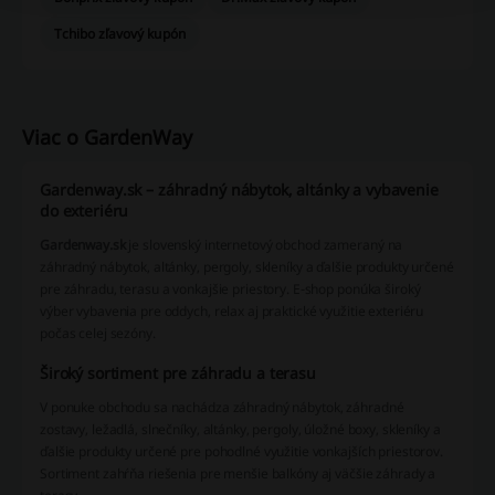
Tchibo zľavový kupón
Viac o GardenWay
Gardenway.sk – záhradný nábytok, altánky a vybavenie
do exteriéru
Gardenway.sk
je slovenský internetový obchod zameraný na
záhradný nábytok, altánky, pergoly, skleníky a ďalšie produkty určené
pre záhradu, terasu a vonkajšie priestory. E-shop ponúka široký
výber vybavenia pre oddych, relax aj praktické využitie exteriéru
počas celej sezóny.
Široký sortiment pre záhradu a terasu
V ponuke obchodu sa nachádza záhradný nábytok, záhradné
zostavy, ležadlá, slnečníky, altánky, pergoly, úložné boxy, skleníky a
ďalšie produkty určené pre pohodlné využitie vonkajších priestorov.
Sortiment zahŕňa riešenia pre menšie balkóny aj väčšie záhrady a