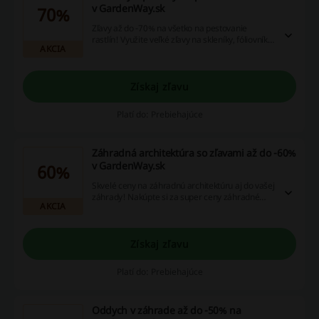
v GardenWay.sk
70%
Zľavy až do -70% na všetko na pestovanie
rastlín! Využite veľké zľavy na skleníky, fóliovníky,
AKCIA
kompostéry, záhony a príslušenstvo.
Získaj zľavu
Platí do: Prebiehajúce
Záhradná architektúra so zľavami až do -60%
v GardenWay.sk
60%
Skvelé ceny na záhradnú architektúru aj do vašej
záhrady! Nakúpte si za super ceny záhradné
AKCIA
pavilóny, pergoly, záhradné domčeky, prístrešky,
altánky a mnoho ďalších produktov z ponuky.
Získaj zľavu
Platí do: Prebiehajúce
Oddych v záhrade až do -50% na