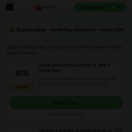
Zaregistrovať sa
GardenWay zľavový kód - August 2026
Objavte zľavové kódy a zľavy pre GardenWay overené tímom
Picodi Slovensko
Detské produkty do záhrady až -80% v
GardenWay
80%
V tejto ponuke nájdete zlacnené trampolíny, detské
ihriská, domčeky, pieskoviská a príslušenstvo.
AKCIA
Získaj zľavu
Platí do: Prebiehajúce
Pomôcky a potreby na pestovanie až do -70%