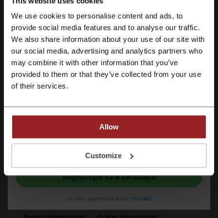
GardenWay
This website uses cookies
We use cookies to personalise content and ads, to
Zaregistrujte sa pomocou Facebooku
provide social media features and to analyse our traffic.
Ohodnoťte zľavové kódy pre GardenWay a pomôžte ostatným
We also share information about your use of our site with
používateľom vybrať najlepšie ponuky.
our social media, advertising and analytics partners who
Zaregistrujte sa cez Google
Kontakt na GardenWay:
may combine it with other information that you’ve
provided to them or that they’ve collected from your use
Ukáž email
Zaregistrujte sa cez e-mail
of their services.
GardenWay
Pozrite si aj podobné promo kódy
Allow
mountfield
4home
tescoma
Kinekus
JYSK
Registráciou potvrdzujete, že ste sa oboznámili s "
podmienkami
” a so
"
zásadami ochrany osobných údajov.
"
Customize
TPD
dormeo
Registrujte sa a zarábajte
Prezrite si najobľúbenejšie kupóny a ponuky
Už máte svoje Picodi konto?
Prihlásiť
Reserved zľavový kupón
adidas zľavový kupón
Bonprix zľavový kupón
Dr.Max zľavový kupón