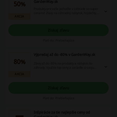
GardenWay.sk
50%
Produkty pre vaše pohodlie v záhrade so super
cenami! Zľavy na záhradný nábytok, hojdačky,
AKCIA
lehátka, slnečníky, skrinky, kreslá alebo hojdacie
siete nájdete po prekliku z tejto ponuky.
Získaj zľavu
Platí do: Prebiehajúce
Výpredaj až do -80% v GardenWay.sk
80%
Zľavy až do -80% na produkty a nábytok do
záhrady. Využite top ceny a zariaďte si svoju
záhradu za nízku sumu s GardenWay.sk.
AKCIA
Získaj zľavu
Platí do: Prebiehajúce
Inšpirácie za tie najlepšie ceny od
GardenWay.sk