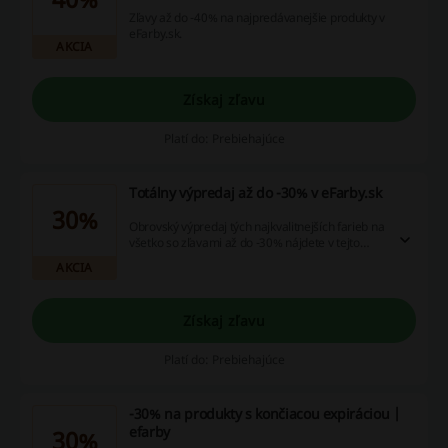
Zľavy až do -40% na najpredávanejšie produkty v
eFarby.sk.
AKCIA
Získaj zľavu
Platí do: Prebiehajúce
Totálny výpredaj až do -30% v eFarby.sk
30%
Obrovský výpredaj tých najkvalitnejších farieb na
všetko so zľavami až do -30% nájdete v tejto
ponuke internetového obchodu eFarby.sk.
AKCIA
Získaj zľavu
Platí do: Prebiehajúce
-30% na produkty s končiacou expiráciou |
efarby
30%