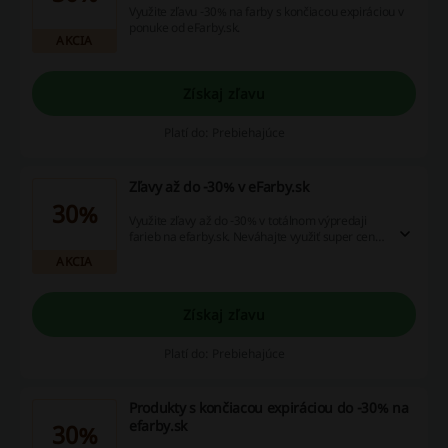
Využite zľavu -30% na farby s končiacou expiráciou v
ponuke od eFarby.sk.
AKCIA
Získaj zľavu
Platí do: Prebiehajúce
Zľavy až do -30% v eFarby.sk
30%
Využite zľavy až do -30% v totálnom výpredaji
farieb na efarby.sk. Neváhajte využiť super ceny
na kvalitné farby od najlepších výrobcov.
AKCIA
Získaj zľavu
Platí do: Prebiehajúce
Produkty s končiacou expiráciou do -30% na
efarby.sk
30%