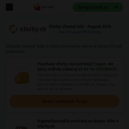
Zaregistrovať sa
Efarby zľavový kód - August 2026
Ako to funguje?
Podmienky
Objavte zľavové kódy a zľavy pre efarby overené tímom Picodi
Slovensko
Používate efarby zľavové kódy? Super, ale
teraz môžete získať aj
až do 1% CASHBACK
!
Zaregistrujte sa už teraz! Pri akýchkoľvech nákupoch
v efarby, nezabudnite začať s Picodi. Vyhľadajte
zľavové kódy a aktivujte si CASHBACK. Získajte svoj
prvý až do 1% už dnes!
Získať cashback ihneď
Najpredávanejšie produkty so zľavou -40% v
eFarby.sk
40%