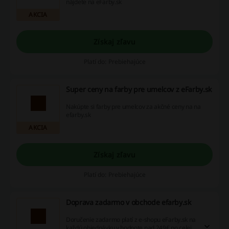
nájdete na eFarby.sk
AKCIA
Získaj zľavu
Platí do: Prebiehajúce
Super ceny na farby pre umelcov z eFarby.sk
Nakúpte si farby pre umelcov za akčné ceny na na
efarby.sk
AKCIA
Získaj zľavu
Platí do: Prebiehajúce
Doprava zadarmo v obchode efarby.sk
Doručenie zadarmo platí z e-shopu eFarby.sk na
každú objednávku v hodnote nad 249€ po celej