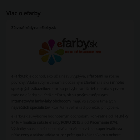
Viac o efarby
Zľavové kódy na eFarby.sk
eFarby.sk
je obchod, ako už z názvu vyplýva, s
farbami
na rôzne
povrchy. Vďaka svojím cenám a občasným
zľavám
si získali
mnoho
spokojných zákazníkov
, ktorí sa pri vyberaní farieb obrátia v prvom
rade na eFarby.sk. Keďže eFarby.sk sú
prvým európskym
internetovým farby-laky obchodom
, majú vo svojom tíme tých
najväčších špecialistov
, ktorí Vám veľmi radi pomôžu pri výbere.
eFarby.sk sú výborne hodnoteným obchodom, konkrétne od
Heuréky
94% + finalista súťaže efarby ROKU 2015
a od
Pricemanie 87%
.
Výsledky sú viac než uspokojivé a to všetko vďaka
super kvalite za
nízke ceny
a takisto vďaka
super prístupu
k zákazníkom
a ochote