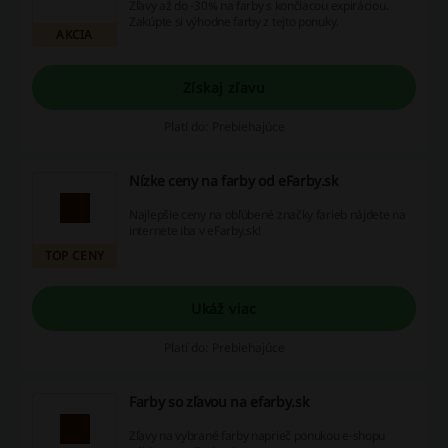
Zľavy až do -30% na farby s končiacou expiráciou.
Zakúpte si výhodne farby z tejto ponuky.
AKCIA
Získaj zľavu
Platí do: Prebiehajúce
Nízke ceny na farby od eFarby.sk
Najlepšie ceny na obľúbené značky farieb nájdete na
internete iba v eFarby.sk!
TOP CENY
Ukáž viac
Platí do: Prebiehajúce
Farby so zľavou na efarby.sk
Zľavy na vybrané farby naprieč ponukou e-shopu