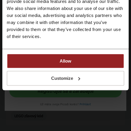
Zaregistrujte sa pomocou Facebooku
provide social media features and to analyse our traffic.
We also share information about your use of our site with
Priemerné hodnotenie: 4.51, na základe 811 hlasov
our social media, advertising and analytics partners who
Zaregistrujte sa cez Google
may combine it with other information that you’ve
Kontakt na efarby:
provided to them or that they’ve collected from your use
Zaregistrujte sa cez e-mail
efarby
of their services.
Pozrite si aj podobné promo kódy
4home
JYSK
tescoma
mountfield
Kinekus
Allow
dormeo
TPD
Registráciou potvrdzujete, že ste sa oboznámili s "
podmienkami
” a so
"
zásadami ochrany osobných údajov.
"
Customize
Prezrite si najobľúbenejšie kupóny a ponuky
Registrujte sa a zarábajte
nay zľavový kupón
sinsay zľavový kupón
Už máte svoje Picodi konto?
Prihlásiť
NOTINO zľavový kód
Nike zľavový kupón
LEGO zľavový kód