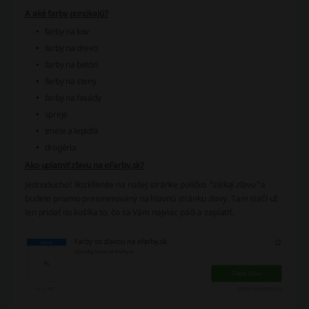
A aké farby ponúkajú?
farby na kov
farby na drevo
farby na betón
farby na steny
farby na fasády
spreje
tmele a lepidlá
drogéria
Ako uplatniť zľavu na eFarby.sk?
Jednoducho! Rozkliknite na našej stránke políčko
"získaj zľavu"
a
budete priamo presmerovaný na hlavnú stránku zľavy. Tam stačí už
len pridať do košíka to, čo sa Vám najviac páči a zaplatiť.