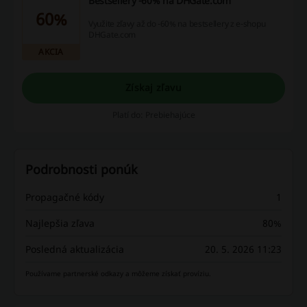
Bestsellery -60% na DHGate.com
60%
Využite zľavy až do -60% na bestsellery z e-shopu
DHGate.com
AKCIA
Získaj zľavu
Platí do: Prebiehajúce
Podrobnosti ponúk
Propagačné kódy
1
Najlepšia zľava
80%
Posledná aktualizácia
20. 5. 2026 11:23
Používame partnerské odkazy a môžeme získať províziu.