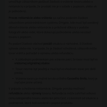
umožňuje zákazníkom podávať žiadosti o vrátenie tovaru alebo o
reklamáciu v prípade, že produkt nie je v súlade s popisom, alebo ak
je poškodený.
Proces reklamácie alebo vrátenia
sa začína podaním žiadosti
zákazníkom prostredníctvom systému DHgate, kde musí byť uvedený
dôvod vrátenia alebo reklamácie a priložené dôkazy v podobe
fotografií alebo videí, ktoré dokazujú poškodenie alebo nesúlad
tovaru s popisom.
Po podaní žiadosti obchod
posúdi
situáciu a rozhodne, či žiadosti
vyhovie alebo nie. V prípade, že je žiadosť schválená, zákazník môže
tovar vrátiť a požiadať o výmenu alebo refundáciu.
K základným podmienkam pre vrátenie patrí, že tovar musí byť vo
vnútornej originálnej obalov
.
Tovar nesmie byť použitý a musí byť vo vhodnom stave pre ďalší
predaj.
Vrátenie tovaru je možné len do určitého
časového limitu
, ktorý je
zvyčajne jasne určený.
V prípade schválenia reklamácie, DHgate ponúka možnosť
refundácie
alebo
výmeny
tovaru. Refundácia môže zahŕňať celkovú
cenu zakúpeného tovaru alebo len jeho časť, v závislosti od situácie a
podmienok, ktoré boli uvedené v popise produktu.