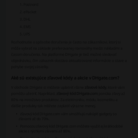
Postnord
ePacket
DHL
EMS
UPS
Rozhodnutie o spôsobe doručenia je často na zákazníkovi, ktorý si
môže vybrať na základe preferovanej rovnováhy medzi nákladmi a
časom doručenia. Na platforme DHgate je tiež možné sledovať
objednávku, čím zákazník dostáva aktualizované informácie o stave a
pohybe svojej zásielky.
Aké sú existujúce zľavové kódy a akcie v DHgate.com?
V obchode DHgate si môžete uplatniť rôzne
zľavové kódy
, ktoré vám
pomôžu ušetriť. Napríklad,
zľavový kód DHgate.com
ponúka zľavy až
80% na množstvo produktov. Za elektroniku, módu, kozmetiku a
ďalšie produkty tak môžete zaplatiť výrazne menej.
zľavový kód DHgate.com
vám umožňujú nakúpiť gadgety so
zľavami až do 70%.
Pomocou
zľavový kód DHgate.com
môžete využiť aj krátkodobé
akcie s rýchlymi zľavami až 80%.