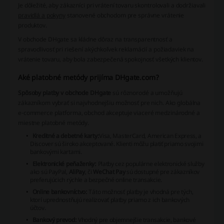
Je dôležité, aby zákazníci pri vrátení tovaru skontrolovali a dodržiavali
pravidlá a pokyny
stanovené obchodom pre správne vrátenie
produktov.
V obchode DHgate sa kládne dôraz na
transparentnosť
a
spravodlivosť
pri riešení akýchkoľvek reklamácií a požiadaviek na
vrátenie tovaru, aby bola zabezpečená spokojnosť všetkých klientov.
Aké platobné metódy prijíma DHgate.com?
Spôsoby platby v obchode DHgate
sú rôznorodé a umožňujú
zákazníkom vybrať si najvhodnejšiu možnosť pre nich. Ako globálna
e-commerce platforma, obchod akceptuje viaceré medzinárodné a
miestne platobné metódy.
Kreditné a debetné karty:
Visa, MasterCard, American Express,
a
Discover
sú široko akceptované. Klienti môžu platiť priamo svojimi
bankovými kartami.
Elektronické peňaženky:
Platby cez populárne elektronické služby
ako sú
PayPal
,
AliPay
, či
WeChat Pay
sú dostupné pre zákazníkov
preferujúcich rýchle a bezpečné online transakcie.
Online bankovníctvo:
Táto možnosť platby je vhodná pre tých,
ktorí uprednostňujú realizovať platby priamo z ich bankových
účtov.
Bankový prevod:
Vhodný pre objemnejšie transakcie, bankové