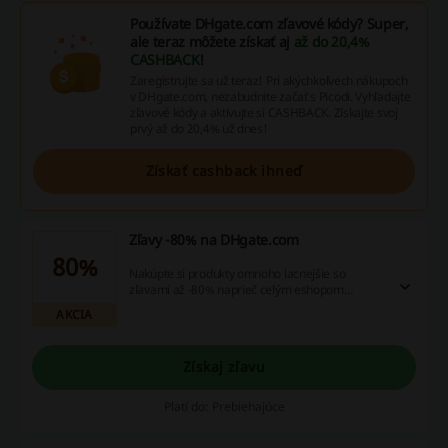
Používate DHgate.com zľavové kódy? Super,
ale teraz môžete získať aj
až do 20,4%
CASHBACK
!
Zaregistrujte sa už teraz! Pri akýchkoľvech nákupoch
v DHgate.com, nezabudnite začať s Picodi. Vyhľadajte
zľavové kódy a aktivujte si CASHBACK. Získajte svoj
prvý až do 20,4% už dnes!
Získať cashback ihneď
Zľavy -80% na DHgate.com
80%
Nakúpte si produkty omnoho lacnejšie so
zľavami až -80% naprieč celým eshopom
DHgate.com, kde nájdete elektroniku, módu,
AKCIA
kozmetiku, spotrebiče, autodoplnky a množstvo
ďalších produktov.
Získaj zľavu
Platí do: Prebiehajúce