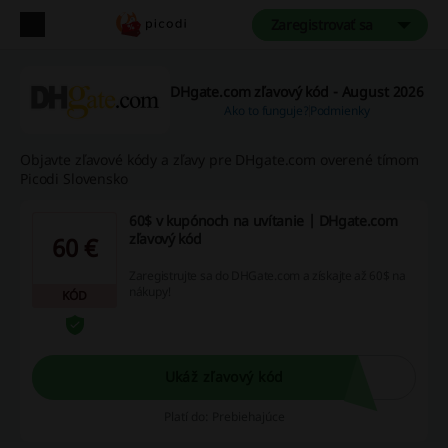
Zaregistrovať sa
DHgate.com zľavový kód - August 2026
Ako to funguje?
Podmienky
Objavte zľavové kódy a zľavy pre DHgate.com overené tímom
Picodi Slovensko
60$ v kupónoch na uvítanie | DHgate.com
zľavový kód
60 €
Zaregistrujte sa do DHGate.com a získajte až 60$ na
nákupy!
KÓD
Ukáž zľavový kód
Platí do: Prebiehajúce