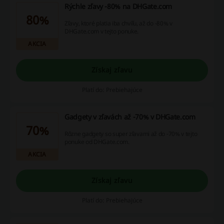
Rýchle zľavy -80% na DHGate.com
80%
Zľavy, ktoré platia iba chvíľu, až do -80% v
DHGate.com v tejto ponuke.
AKCIA
Získaj zľavu
Platí do: Prebiehajúce
Gadgety v zľavách až -70% v DHGate.com
70%
Rôzne gadgety so super zľavami až do -70% v tejto
ponuke od DHGate.com.
AKCIA
Získaj zľavu
Platí do: Prebiehajúce