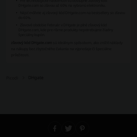
Pre technologické nadšencov sú dostupné
zľavový kód
DHgate.com
so zľavou až 60% na vybranú elektroniku.
Nájsť môžete aj
zľavový kód DHgate.com
na bestsellery so zľavou
do 60%.
Zľavové obdobie Február v DHgate je plné
zľavový kód
DHgate.com
, kde pre rôzne produkty nepotrebujete žiadny
špeciálny kupón.
zľavový kód DHgate.com
sú ideálnym spôsobom, ako znížiť náklady
na nákupy bez zbytočného čakania na výpredaje či špeciálne
príležitosti.
DHgate
Picodi