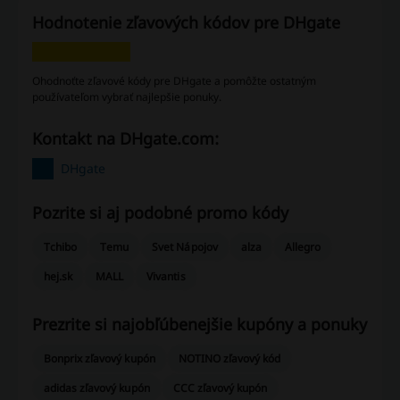
Hodnotenie zľavových kódov pre DHgate
Ohodnoťte zľavové kódy pre DHgate a pomôžte ostatným
používateľom vybrať najlepšie ponuky.
Kontakt na DHgate.com:
DHgate
Pozrite si aj podobné promo kódy
Tchibo
Temu
Svet Nápojov
alza
Allegro
hej.sk
MALL
Vivantis
Prezrite si najobľúbenejšie kupóny a ponuky
Bonprix zľavový kupón
NOTINO zľavový kód
adidas zľavový kupón
CCC zľavový kupón