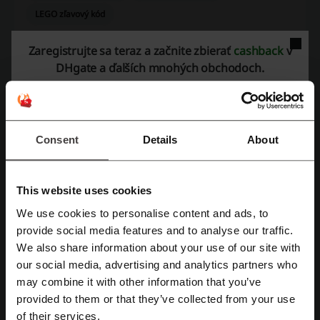
LEGO zľavový kód
Zaregistrujte sa teraz a začnite zbierať
cashback
v
DHgate a ďalších mnohých obchodoch.
Viac o DHgate.com
Čo vieme o DHgate.com?
DHgate
je internetový obchodný dom poskytujúci široké spektrum
Consent
Details
About
produktov z rôznych kategórií. Ponuka obchodu zahŕňa tisíce
položiek, ktoré môžu zákazníci nakupovať priamo od výrobcov a
distribútorov z celého sveta, hlavne z Číny.
This website uses cookies
Ponuka sortimentu na DHgate zahŕňa:
We use cookies to personalise content and ads, to
Elektronika
– mobilné telefóny, elektronické cigarety, nositeľnú
Zaregistrujte sa pomocou Facebooku
technológiu a príslušenstvo.
provide social media features and to analyse our traffic.
Móda
– oblečenie pre mužov aj ženy, obuv, doplnky a kabelky.
We also share information about your use of our site with
Domáce potreby
– dekorácie, kuchynské potreby, textílie a
our social media, advertising and analytics partners who
Zaregistrujte sa cez Google
výrobky pre domácnosť.
may combine it with other information that you’ve
Krása a zdravie
– kozmetika, vlasové produkty, starostlivosť o
provided to them or that they’ve collected from your use
pokožku a wellness.
Zaregistrujte sa cez e-mail
of their services.