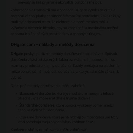
prevody sú tiež prijímané ako valida platobná metóda.
Zabezpečenie transakcií má v obchode DHgate vysokú prioritu, a
preto sú všetky platby chránené šifrovacími protokolmi. Zákazníci by
mali byť pripravení na to, že niektoré platobné metódy môžu
vyžadovať overenie identity, aby sa zabezpečila maximálna možná
ochrana ich finančných prostriedkov a osobných údajov.
DHgate.com – náklady a metódy doručenia
DHgate
poskytuje rôzne metódy doručovania objednávok. Spôsob
doručenia závisí od viacerých faktorov, vrátane hmotnosti balíka,
rozmery produktu a krajiny doručenia. Každý predajca na platforme
môže ponúknuť iné možnosti doručenia, z ktorých si môže zákazník
vybrať.
Dostupné metódy doručovania môžu zahŕňať:
Ekonomické doručenie
, ktoré je vhodné pre menej naliehavé
objednávky a môže mať dlhšie trvanie dodania.
Štandardné doručenie
, ktoré ponúka vyvážený pomer medzi
cenou a rýchlosťou doručenia.
Expresné doručenie
, ktoré je najrýchlejšou možnosťou pre tých,
ktorí potrebujú svoju objednávku v krátkom čase.
Konkrétne služby doručovania môžu zahrňovať: