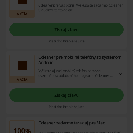
Ccleaner pre váš biznis. Vyskúšajte zadarmo Ccleaner
Cloud cez tento odkaz.
AKCIA
Získaj zľavu
Platí do: Prebiehajúce
Ccleaner pre mobilné telefóny so systémom
Android
Vyčistite aj svoj mobilný telefón pomocou
overeného a obľúbeného programu Ccleaner.
AKCIA
Stiahnite si ho po prekliku.
Získaj zľavu
Platí do: Prebiehajúce
Ccleaner zadarmo teraz aj pre Mac
100%
Vyskúšajte zadarmo Ccleaner a udržte svoj Mac čistý