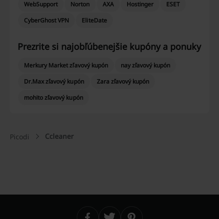
WebSupport
Norton
AXA
Hostinger
ESET
CyberGhost VPN
EliteDate
Prezrite si najobľúbenejšie kupóny a ponuky
Merkury Market zľavový kupón
nay zľavový kupón
Dr.Max zľavový kupón
Zara zľavový kupón
mohito zľavový kupón
Ccleaner
Picodi