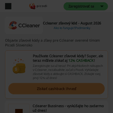
Zaregistrovať sa
Ccleaner zľavový kód - August 2026
Ako to funguje?
Podmienky
Objavte zľavové kódy a zľavy pre Ccleaner overené tímom
Picodi Slovensko
Používate Ccleaner zľavové kódy? Super, ale
teraz môžete získať aj
12% CASHBACK
!
Zaregistrujte sa už teraz! Pri akýchkoľvech nákupoch
v Ccleaner, nezabudnite začať s Picodi. Vyhľadajte
zľavové kódy a aktivujte si CASHBACK. Získajte svoj
prvý 12% už dnes!
Získať cashback ihneď
Ccleaner Bussiness - vyskúšajte ho zadarmo
už dnes!