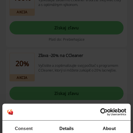
a s optimálnym výkonom.
AKCIA
Získaj zľavu
Platí do: Prebiehajúce
Zľava -20% na CCleaner
20%
Vyčistite a zoptimalizujte svoj počítač s programom
CCleaner, ktorý si môžete zakúpiť o 20% lacnejšie.
AKCIA
Získaj zľavu
Platí do: Prebiehajúce
Vyčistite svoje zariadenie pomocou Ccleaner
Consent
Details
About
Ccleaner je overený program, ktorý vyčistí vaše