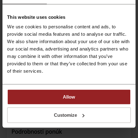
zariadenia a optimalizuje ich výkon. Využite
skvelé ceny.
AKCIA
This website uses cookies
Získaj zľavu
We use cookies to personalise content and ads, to
provide social media features and to analyse our traffic.
Platí do: Prebiehajúce
We also share information about your use of our site with
our social media, advertising and analytics partners who
Vyskúšajte Ccleaner Home zadarmo už dnes!
may combine it with other information that you’ve
provided to them or that they’ve collected from your use
Ccleaner pre váš domáci počítač môžete vyskúšať
zadarmo. Stiahnite si ho cez tento odkaz.
of their services.
AKCIA
Získaj zľavu
Allow
Platí do: Prebiehajúce
Customize
Podrobnosti ponúk