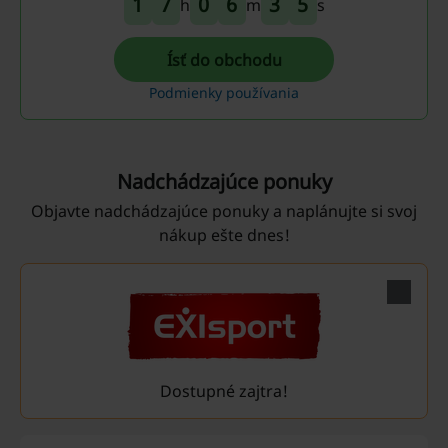
1
7
0
6
3
5
h
m
s
Ísť do obchodu
Podmienky používania
Nadchádzajúce ponuky
Objavte nadchádzajúce ponuky a naplánujte si svoj
nákup ešte dnes!
Dostupné zajtra!