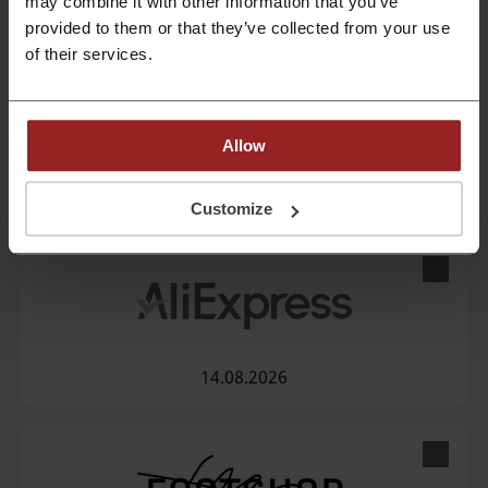
may combine it with other information that you’ve
12.08.2026
provided to them or that they’ve collected from your use
of their services.
Allow
13.08.2026
Customize
14.08.2026