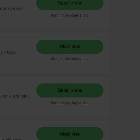
Získaj zľavu
, kde práve
Platí do: Prebiehajúce
Ukáž viac
 v tejto
Platí do: Prebiehajúce
Získaj zľavu
v od audioteka.
Platí do: Prebiehajúce
Ukáž viac
skvelé ceny.