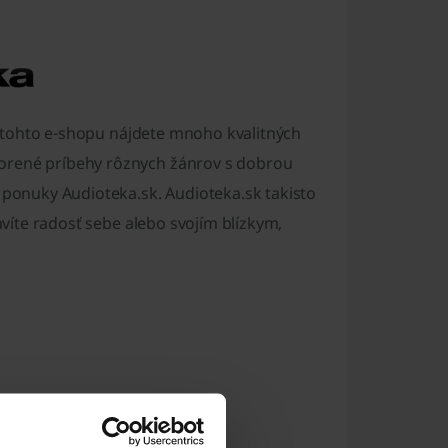
 tohto e-shopu nájdete mnoho kvalitných
vorené príbehy rôznych žánrov s dobrou
j ponuky Audioteka.sk. Audioteka.sk takisto
ravíte radosť sebe alebo svojím blízkym,