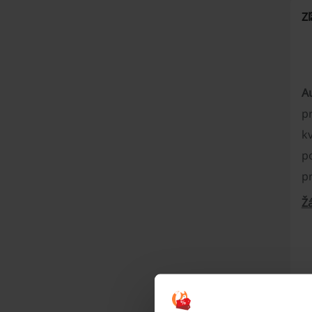
Z
A
p
kv
p
p
Ž