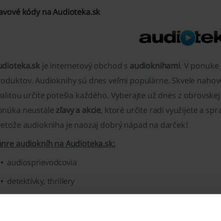
ľavové kódy na Audioteka.sk
udioteka.sk
je internetový obchod s
audioknihami
. V ponuke
roduktov. Audioknihy sú dnes veľmi populárne. Skvele naho
alitou určite potešia každého. Vyberajte už dnes z obrovske
onúka neustále
zľavy a akcie
, ktoré určite radi využijete a sp
retože audiokniha je naozaj dobrý nápad na darček!
ánre audiokníh na Audioteka.sk:
audiosprievodcovia
detektívky, thrillery
horory, mysteriózne
poézia