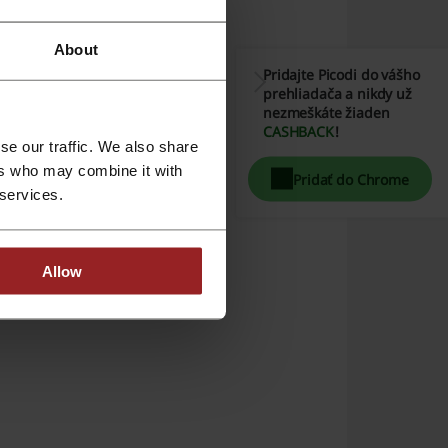
About
Pridajte Picodi do vášho
prehliadača a nikdy už
nezmeškáte žiaden
CASHBACK
!
se our traffic. We also share
ers who may combine it with
Pridať do Chrome
 services.
Allow