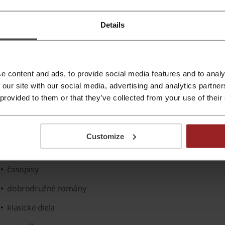
slovenská literatúra
Details
výučba cudzích jazykov
cudzojazyčná beletria
divadlo, rozhlas, televízia
e content and ads, to provide social media features and to analy
 our site with our social media, advertising and analytics partn
humor, satira, komédia
 provided to them or that they’ve collected from your use of their
populárne náučná
spoločenská próza
Customize
zahraničná literatúra
časopisy
dobrodružné romány
klasické diela