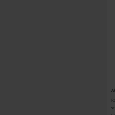
A
Ro
st