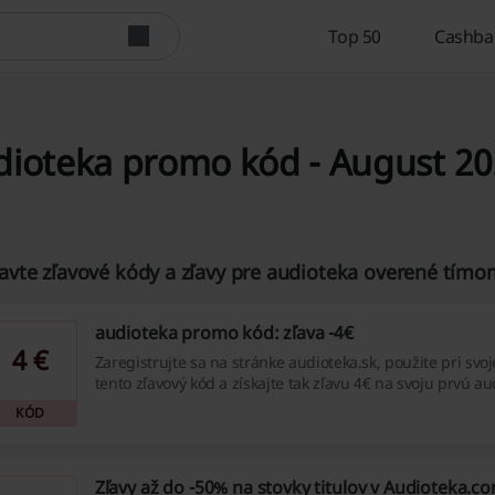
Top 50
Cashba
dioteka promo kód - August 2
avte zľavové kódy a zľavy pre audioteka overené tímo
audioteka promo kód: zľava -4€
4 €
Zaregistrujte sa na stránke audioteka.sk, použite pri svo
tento zľavový kód a získajte tak zľavu 4€ na svoju prvú a
Pozor! Kód bez zaregistrovania neplatí.
KÓD
Zľavy až do -50% na stovky titulov v Audioteka.c