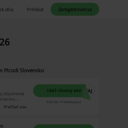
ck dňa
Prihlásiť
Zaregistrovať sa
026
m Picodi Slovensko
VAJ
Ukáž zľavový kód
jej objednávke
udioknihu.
Platí do: Prebiehajúce
Prečítať viac
om