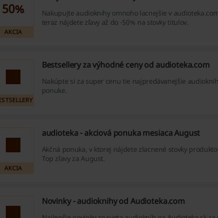
50%
Nakupujte audioknihy omnoho lacnejšie v audioteka.com
teraz nájdete zľavy až do -50% na stovky titulov.
AKCIA
Bestsellery za výhodné ceny od audioteka.com
Nakúpte si za super cenu tie najpredávanejšie audioknihy
ponuke.
ESTSELLERY
audioteka - akciová ponuka mesiaca August
Akčná ponuka, v ktorej nájdete zlacnené stovky produkto
Top zľavy za August.
AKCIA
Novinky - audioknihy od Audioteka.com
Najlepšie novinky zo sveta audiokníh na Audioteka.sk za 