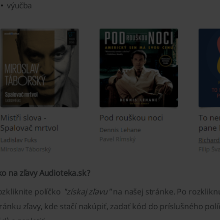
výučba
ko na zľavy Audioteka.sk?
zkliknite políčko
"získaj zľavu"
na našej stránke. Po rozklik
ránku zľavy, kde stačí nakúpiť, zadať kód do príslušného polí