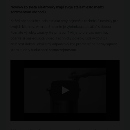
Novinky zo sveta elektroniky majú svoje stále miesto medzi
sortimentom obchodu
Každý obchod chce priniesť ako prvý najnovšie technické novinky pre
svojich klientov. Andrea Shop nie je výnimkou a „kráča“ s dobou.
Poznáte výrobky značky Helpmation? Ak je to pre vás novinka,
pozrite si nasledujúce video. Technický pokrok, ľudský dôvtip i
zručnosť dokážu obyčajný odpadkový kôš premeniť na nezvyčajnosť,
ktorá bude v budúcnosti samozrejmosťou.