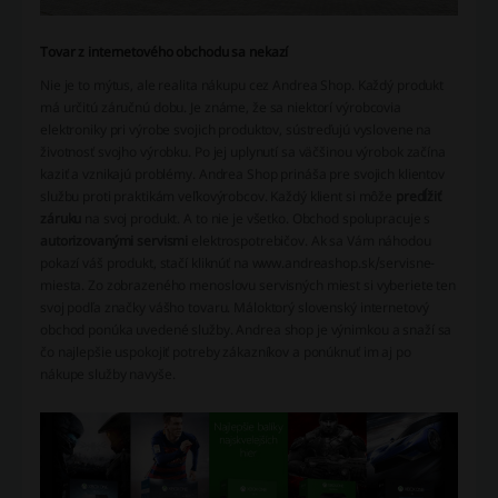
Tovar z internetového obchodu sa nekazí
Nie je to mýtus, ale realita nákupu cez Andrea Shop. Každý produkt
má určitú záručnú dobu. Je známe, že sa niektorí výrobcovia
elektroniky pri výrobe svojich produktov, sústreďujú vyslovene na
životnosť svojho výrobku. Po jej uplynutí sa väčšinou výrobok začína
kaziť a vznikajú problémy. Andrea Shop prináša pre svojich klientov
službu proti praktikám veľkovýrobcov. Každý klient si môže
predĺžiť
záruku
na svoj produkt. A to nie je všetko. Obchod spolupracuje s
autorizovanými servismi
elektrospotrebičov. Ak sa Vám náhodou
pokazí váš produkt, stačí kliknúť na www.andreashop.sk/servisne-
miesta. Zo zobrazeného menoslovu servisných miest si vyberiete ten
svoj podľa značky vášho tovaru. Máloktorý slovenský internetový
obchod ponúka uvedené služby. Andrea shop je výnimkou a snaží sa
čo najlepšie uspokojiť potreby zákazníkov a ponúknuť im aj po
nákupe služby navyše.