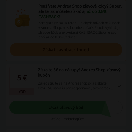
Používate Andrea Shop zľavové kódy? Super,
ale teraz môžete získať aj
až do 0,8%
CASHBACK
!
Zaregistrujte sa už teraz! Pri akýchkoľvech nákupoch
v Andrea Shop, nezabudnite začať s Picodi. Vyhľadajte
zľavové kódy a aktivujte si CASHBACK. Získajte svoj
prvý až do 0,8% už dnes!
Získať cashback ihneď
Získajte 5€ na nákupy! Andrea Shop zľavový
kupón
5 €
Zaregistrujte sa na Andreashop.sk a získajte
zľavu -5€ na vašu prvú objednávku, ako darček!
KÓD
Urobte tak už dnes a nakupujte v Andreashop.sk
lacnejšie.
Ukáž zľavový kód
Platí do: Prebiehajúce