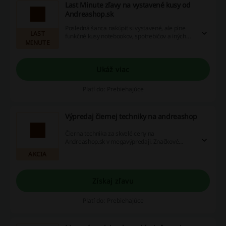
Last Minute zľavy na vystavené kusy od
Andreashop.sk
Posledná šanca nakúpiť si vystavené, ale plne
LAST
funkčné kusy notebookov, spotrebičov a iných
MINUTE
produktov od Andreashop.sk so zľavou!
Ukáž viac
Platí do: Prebiehajúce
Výpredaj čiernej techniky na andreashop
Čierna technika za skvelé ceny na
Andreashop.sk v megavýpredaji. Značkové
produkty, ktoré sú špičkou vo výrobe čiernej
AKCIA
techniky o desiatky percent lacnejšie.
Získaj zľavu
Platí do: Prebiehajúce