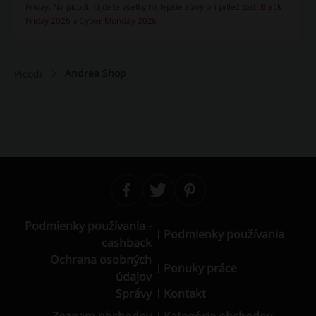
Friday.
Na picodi nájdete všetky najlepšie zľavy pri príležitosti
Black
Friday 2026
a
Cyber Monday 2026
Andrea Shop
Picodi
Podmienky používania -
Podmienky používania
cashback
Ochrana osobných
Ponuky práce
údajov
Správy
Kontakt