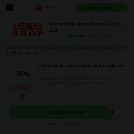
Zaregistrovať sa
Andrea Shop zľavový kupón - August
2026
Ako to funguje?
Podmienky
Objavte zľavové kódy a zľavy pre Andrea Shop overené tímom
Picodi Slovensko
Andrea Shop zľavový kupón -30% na vybrané
30%
Ušetrite na vybraných spotrebičoch až 30 % z ich
hodnoty v Andreashop.sk s týmto zľavovým
KÓD
kódom a to každý pondelok a stredu!
T30
Ukáž zľavový kód
Platí do: Prebiehajúce