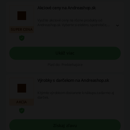
Akciové ceny na Andreashop.sk
Využite akciové ceny na rôzne produkty od
Andreashop.sk. Vyberte si elektro, spotrebiče,
SUPER CENA
šport alebo iné produkty so super zľavami a
ušetrite s Andreashop.sk
Ukáž viac
Platí do: Prebiehajúce
Výrobky s darčekom na Andreashop.sk
K týmto výrobkom dostanete k nákupu zadarmo aj
darček.
AKCIA
Získaj zľavu