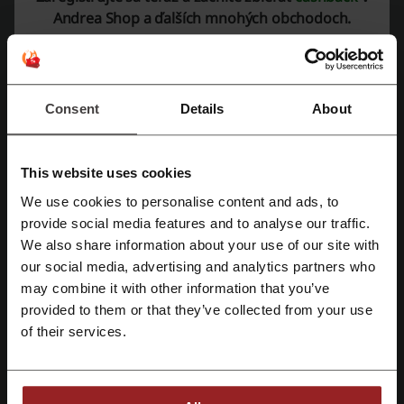
Andrea Shop a ďalších mnohých obchodoch.
Viac o Andrea Shop
Consent
Details
About
This website uses cookies
We use cookies to personalise content and ads, to
Zaregistrujte sa pomocou Facebooku
provide social media features and to analyse our traffic.
We also share information about your use of our site with
our social media, advertising and analytics partners who
Zaregistrujte sa cez Google
Všetkých popredných výrobcov elektroniky nájdete na jednom mieste
may combine it with other information that you’ve
provided to them or that they’ve collected from your use
Spoločnosť Andrea Shop existuje na Slovenskom trhu od roku
1993
.
Zaregistrujte sa cez e-mail
Je to jeden z prvých distribútorov a predajcov spotrebnej elektroniky
of their services.
na Slovensku
od svetových výrobcov
(Apple, Ariston, Bosch,
Electrolux, Indesit, Lg, Panasonic, Philips, Samsung, Siemens,
Whirpool, atď.). Názov obchodu síce nevyvoláva žiadne priame
spojenie s elektronikou a so spotrebným tovarom, ale netreba súdiť