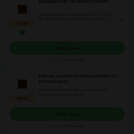
Megavýpredaj s obrovskými zľavami
Megavýpredaj na Andreashop.sk vám prináša
tie najväčšie zľavy. Ušetrite mnoho peňazí pri
AKCIA
kúpe bielej techniky, čiernej techniky, počítačovej
techniky, kancelárskych a školských potrieb
alebo produktov do domácnosti a záhrady.
Získaj zľavu
Platí do: Prebiehajúce
Doprava zadarmo na tisíce produktov od
Andreashop.sk
Využite dopravu zadarmo na obrovskú časť
sortimentu v Andreashop.sk!
AKCIA
Získaj zľavu
Platí do: Prebiehajúce