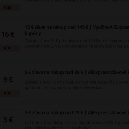
obľúbených produktoch!
KÓD
16 € zľava na nákup nad 149 € | Využite AliExpre
16 €
kupóny
Získajte zľavu 16 $ pri nákupe nad 149 $ na AliExpress 
zľavového kódu. Využite túto akciu na obmedzený čas a u
KÓD
svojich obľúbených produktoch.
9 € zľava na nákup nad 89 € | AliExpress zľavové
9 €
Získejte slevu 9 $ při nákupu v hodnotě alespoň 89 $ v Al
uplatnění této nabídky zadejte slevový kód.
KÓD
3 € zľava na nákup nad 29 € | AliExpress zľavové
3 €
Ušetrite 3 $ na AliExpress pri objednávke nad 29 $ použi
kódu. Nezabudnite na túto výhodu!