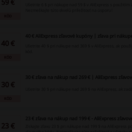
59 €
Ušetrite 6 $ pri nákupe nad 59 $ v AliExpress s použitím
Nezmeškajte túto skvelú príležitosť na úsporu!
KÓD
40 € AliExpress zľavové kupóny | zľava pri nákup
40 €
Ušetrite 40 $ pri nákupe nad 369 $ v AliExpress, ak použi
kód.
KÓD
30 € zľava na nákup nad 269 € | AliExpress zľav
30 €
Ušetrite 30 $ pri nákupe nad 269 $ na AliExpress, ak zadá
KÓD
23 € zľava na nákup nad 199 € - AliExpress zľavo
23 €
Získajte zľavu 23 $ pri nákupe nad 199 $ na AliExpress p
zľavového kódu. Nezmeškajte túto príležitosť a ušetrite n