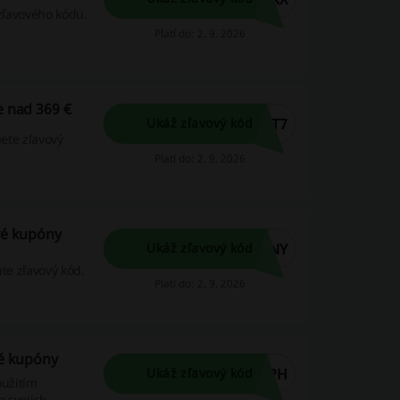
 zľavového kódu.
Platí do: 2. 9. 2026
e nad 369 €
GT7
Ukáž zľavový kód
jete zľavový
Platí do: 2. 9. 2026
ové kupóny
4NY
Ukáž zľavový kód
te zľavový kód.
Platí do: 2. 9. 2026
vé kupóny
FPH
Ukáž zľavový kód
oužitím
a svojich