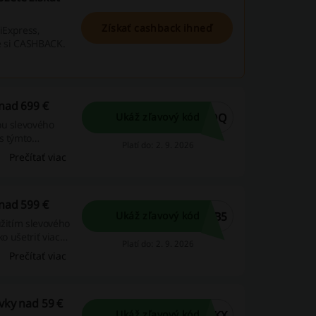
Získať cashback ihneď
iExpress,
te si CASHBACK.
 nad 699 €
LQQ
Ukáž zľavový kód
ou slevového
s týmto
Platí do: 2. 9. 2026
Prečítať viac
 nad 599 €
KB5
Ukáž zľavový kód
užitím slevového
o ušetriť viac
Platí do: 2. 9. 2026
Prečítať viac
vky nad 59 €
DKX
Ukáž zľavový kód