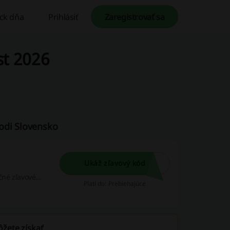
ck dňa
Prihlásiť
Zaregistrovať sa
st 2026
odi Slovensko
Ukáž zľavový kód
čné zľavové
Platí do: Prebiehajúce
ôžete získať