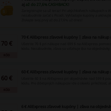
aj
až do 27,6% CASHBACK
!
Zaregistrujte sa už teraz! Pri akýchkoľvech nákupoch v Al
nezabudnite začať s Picodi. Vyhľadajte kupóny a aktivuj
Získajte svoj prvý až do 27,6% už dnes!
70 € AliExpress zľavové kupóny | zľava na nákup
70 €
Ušetrite 70 $ pri nákupe nad 699 $ na AliExpress pomoc
kódu. Nezabudnite, zľava sa vzťahuje iba na objednávky 
limitom.
KÓD
60 € AliExpress zľavové kupóny | zľava na nákup
60 €
Ušetrite 60 $ na AliExpress pri objednávke nad 599 $ po
kódu. Pre dôvtipných nákupcov ide o skvelú príležitosť, ak
pri väčších nákupoch.
KÓD
6 € AliExpress zľavové kupóny | zľava na objedná