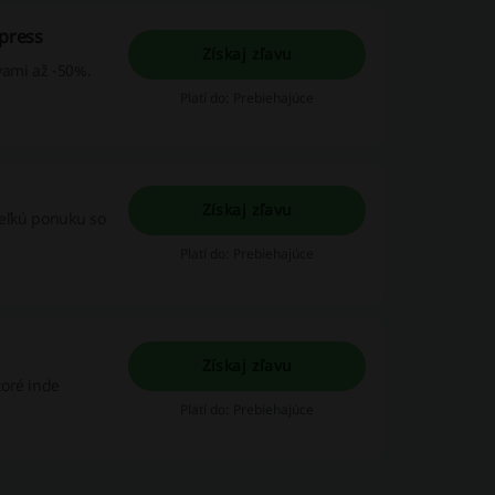
xpress
Získaj zľavu
vami až -50%.
Platí do: Prebiehajúce
Získaj zľavu
veľkú ponuku so
Platí do: Prebiehajúce
Získaj zľavu
toré inde
Platí do: Prebiehajúce