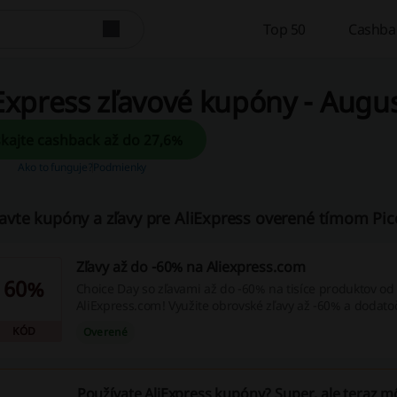
Top 50
Cashba
Express zľavové kupóny - Augu
Získajte cashback až do 27,6%
Ako to funguje?
Podmienky
avte kupóny a zľavy pre AliExpress overené tímom Pic
Zľavy až do -60% na Aliexpress.com
60%
Choice Day so zľavami až do -60% na tisíce produktov od
AliExpress.com! Využite obrovské zľavy až -60% a dodato
kupóny až do -50€!
KÓD
Overené
Používate AliExpress kupóny? Super, ale teraz m