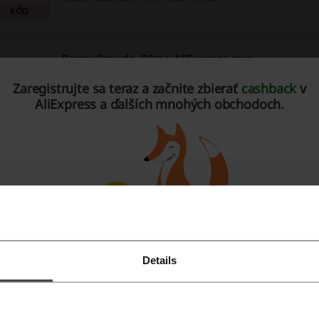
KÓD
Bestsellery do -80% v AliExpress.com
80%
Obrovský výpredaj najpredávanejších produktov z vybran
Zaregistrujte sa teraz a začnite zbierať
cashback
v
so zľavami až do -80%! Využite ho ihneď na AliExpress.c
AliExpress a ďalších mnohých obchodoch.
AKCIA
Overené
Zľavy do -50% na auto-moto produkty z Aliexpre
50%
Nakupujte výhodne z AliExpress.com produkty na automo
motorku.
AKCIA
Overené
Mobilné telefóny až do -40 % na AliExpress.com
Details
Zaregistrujte sa pomocou Facebooku
40%
Mobilné telefóny z Číny so zľavami až do -40 % v AliExpr
Zaregistrujte sa cez Google
Overené
AKCIA