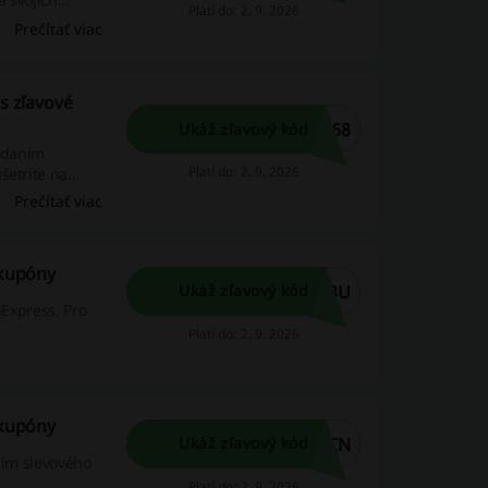
Platí do: 2. 9. 2026
Prečítať viac
ss zľavové
S68
Ukáž zľavový kód
zadaním
Platí do: 2. 9. 2026
šetrite na
Prečítať viac
 kupóny
63U
Ukáž zľavový kód
iExpress. Pro
Platí do: 2. 9. 2026
 kupóny
OCN
Ukáž zľavový kód
tím slevového
Platí do: 2. 9. 2026