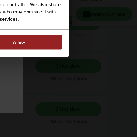
se our traffic. We also share
ers who may combine it with
Pridať do Chrome
 services.
Získaj zľavu
Platí do: Prebiehajúce
Allow
Získaj zľavu
ý výpredaj v
Platí do: Prebiehajúce
Získaj zľavu
Platí do: Prebiehajúce