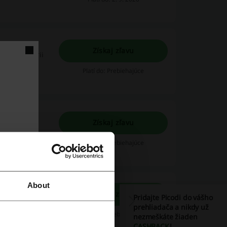
Získaj zľavu
ých kategórii
om.
Platí do: Prebiehajúce
ss.com
Získaj zľavu
bil alebo
Platí do: Prebiehajúce
About
Získaj zľavu
Pridajte Picodi do vášho
ess.com.
prehliadača a nikdy už
Platí do: Prebiehajúce
nezmeškáte žiaden
CASHBACK
!