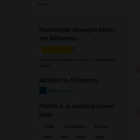
províziu.
Hodnotenie zľavových kódov
pre AliExpress
Priemerné hodnotenie: 4.46, na základe 809
hlasov
Kontakt na AliExpress:
AliExpress
Pozrite si aj podobné promo
kódy
Tchibo
Svet Nápojov
Vivantis
MALL
alza
Temu
hej.sk