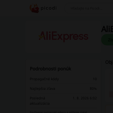
Hľadaj
Ali
Obj
Podrobnosti ponúk
Propagačné kódy
10
Najlepšia zľava
80%
Posledná
1. 8. 2026 6:02
aktualizácia
Používame partnerské odkazy a môžeme získať