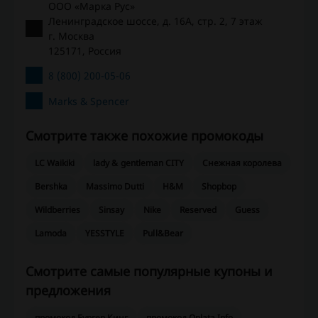
ООО «Марка Рус»
Ленинградское шоссе, д. 16А, стр. 2, 7 этаж
г. Москва
125171, Россия
8 (800) 200-05-06
Marks & Spencer
Смотрите также похожие промокоды
LC Waikiki
lady & gentleman CITY
Снежная королева
Bershka
Massimo Dutti
H&M
Shopbop
Wildberries
Sinsay
Nike
Reserved
Guess
Lamoda
YESSTYLE
Pull&Bear
Смотрите самые популярные купоны и
предложения
промокод Бургер Кинг
промокод Oplata Info