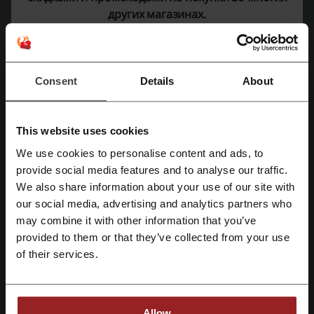
других магазинах.
и в России. За 10 лет работы на Российском рынке компания
открыла двери 35 магазинов в Москве, Санкт-Петербурге,
Ростове-на-Дону, Екатеринбурге, Новосибирске, Нижнем
Новгороде, Омске, Краснодаре и других крупных городах. Из
года в год лучшие дизайнеры и технологи разрабатывают
Consent
Details
About
коллекции, следуя последним тенденциям моды, не забывая о
великолепном британском качестве. В официальном
интернет-магазине бренда предлагается одежда для женщин,
мужчин и детей , нижнее бельё и аксессуары для всей семьи,
This website uses cookies
вся продукция марки отличается высоким качеством,
проверенным временем и отличными продажами в
We use cookies to personalise content and ads, to
шестидесяти странах мира.
provide social media features and to analyse our traffic.
Зарегистрироваться через Facebook
We also share information about your use of our site with
our social media, advertising and analytics partners who
Зарегистрироваться через Google
may combine it with other information that you’ve
provided to them or that they’ve collected from your use
Зарегистрироваться с помощью e-mail
of their services.
Allow