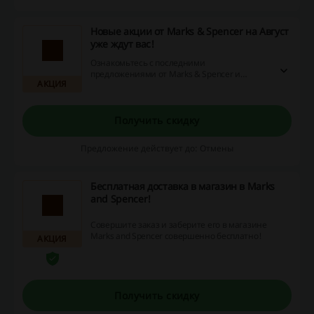
Новые акции от Marks & Spencer на Август
уже ждут вас!
Ознакомьтесь с последними
предложениями от Marks & Spencer и
АКЦИЯ
покупайте со скидками, даже не используя
при этом промокод.
Получить скидку
Предложение действует до: Отмены
Бесплатная доставка в магазин в Marks
and Spencer!
Совершите заказ и заберите его в магазине
Marks and Spencer совершенно бесплатно!
АКЦИЯ
Получить скидку