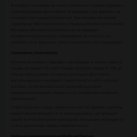
В интернет-магазине вы также с лёгкостью сможете подобрать
нужный размер и фасон белья. В холодную пору времени как
никогда стоит хорошо утеплиться. При пошиве коллекций
термобелья M&S применяется специальное японское волокно.
Материал абсолютно безопасен, он не вызывает
аллергических реакций и гипертермии, не мнётся и не
натирает кожу. Будьте не только стильными, но и здоровыми!
Сэкономить по-английски
Конечно, вы можете подождать распродажи и купить товар по
скидке, но зачем? На сайте Пикоди получить скидку от 10% до
40% вы можете даже на новую коллекцию! Достаточно
воспользоваться поисковой строкой Picodi и найти нужный
магазин. Затем внимательно прочитайте условия
предложенных акций и выберите ту, которая вам наиболее
приглянулась.
Чтобы получить скидку, нажмите на неё. По прямой ссылке вы
моментально попадаете в то место магазина, где проходит
акция. В итоге экономите своё время, так как вам не придётся
искать уценённые товары самостоятельно.
Купон на скидку в магазине Marks and Spencer