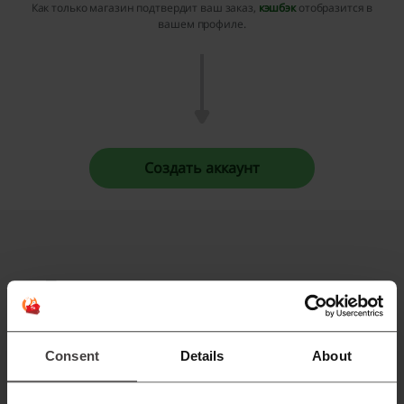
Как только магазин подтвердит ваш заказ,
кэшбэк
отобразится в
вашем профиле.
Создать аккаунт
Промокоды и акции — они реально
работают!
Вот пользователи, которые уже убедились в этом:
Consent
Details
About