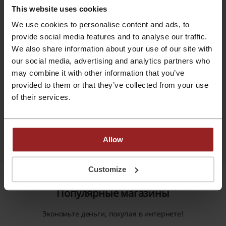
NoMatterWho
Ruda Lisica
This website uses cookies
We use cookies to personalise content and ads, to
Многие пишут, что не начисляют
Отличное прилож
provide social media features and to analyse our traffic.
кэшбэк, но для меня это не особо
We also share information about your use of our site with
важно. Я заказывал товар на 21 веке,
расширение нашло промокод, я
our social media, advertising and analytics partners who
сэкономил деньги и время на поиск
may combine it with other information that you’ve
этого самого промокода. Все отлично,
provided to them or that they’ve collected from your use
приложение огонь.
of their services.
Зарегистрироваться
Allow
Customize
Популярные магазины
Экономьте деньги, покупая в интернете!