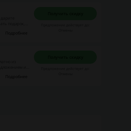
Получить скидку
ать подарок,
Предложение действует до:
 В Street Beat
Отмены
Подробнее
ублей.
Получить скидку
латно из
едложением и
Предложение действует до:
ует скидка 5%
Отмены
Подробнее