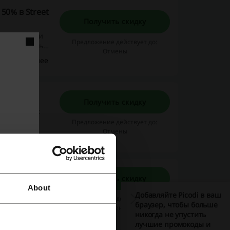
50% в Street
Получить скидку
ки, ботинки и
Предложение действует до:
ть и экономьте
Отмены
мо сейчас!
Подробнее
at
Получить скидку
40% в Street
м
Предложение действует до:
сейчас!
Отмены
Подробнее
Получить скидку
м мужской
About
Добавляйте Picodi в ваш
Предложение действует до:
браузер, чтобы больше
ары Jordan,
Отмены
Подробнее
никогда не упустить
лучшие промокоды и