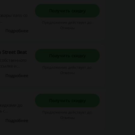
Получить скидку
товары Vans со
Предложение действует до:
 модный
Отмены
Подробнее
Street Beat
Получить скидку
 собственного
ссылке и
Предложение действует до:
ругого!
Отмены
Подробнее
Получить скидку
скидками до
ь с
Предложение действует до:
 других
Отмены
Подробнее
ам!