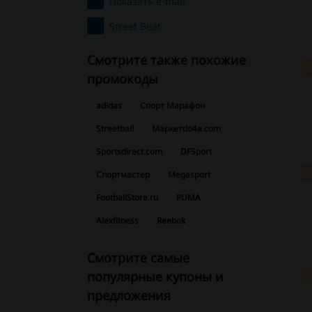
Показать e-mail
Street Beat
Смотрите также похожие
промокоды
adidas
Спорт Марафон
Streetball
Маркетdo4a.com
Sportsdirect.com
DFSport
Спортмастер
Megasport
FootballStore.ru
PUMA
Alexfitness
Reebok
Смотрите самые
популярные купоны и
предложения