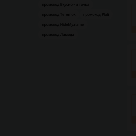
промокод Вкусно - и точка
промокод Teremok
промокод Plati
промокод HideMy.name
промокод Ламода