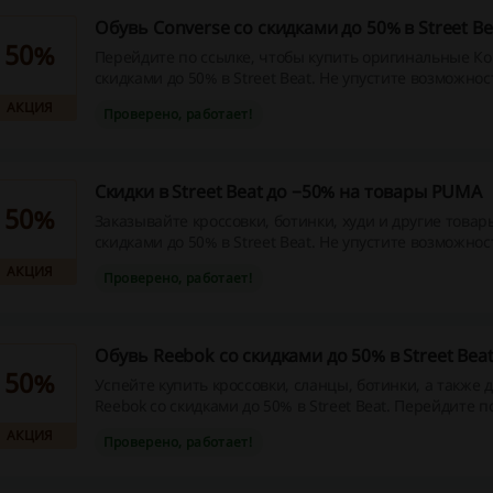
Обувь Converse со скидками до 50% в Street Be
50%
Перейдите по ссылке, чтобы купить оригинальные Ко
скидками до 50% в Street Beat. Не упустите возможнос
мужские и женские Converse по сниженным ценам!
АКЦИЯ
Проверено, работает!
Скидки в Street Beat до −50% на товары PUMA
50%
Заказывайте кроссовки, ботинки, худи и другие това
скидками до 50% в Street Beat. Не упустите возможнос
сэкономьте на заказе одежды и обуви мирового бренд
АКЦИЯ
Проверено, работает!
Обувь Reebok со скидками до 50% в Street Bea
50%
Успейте купить кроссовки, сланцы, ботинки, а также 
Reebok со скидками до 50% в Street Beat. Перейдите п
чтобы заказать товары нужного вам размера по сниж
АКЦИЯ
Проверено, работает!