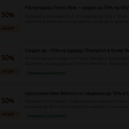
Распродажа Street Beat − скидки до 50% на обу
50%
Покупайте кроссовки FILA со скидками до 50% в Street Beat. Не
упустите возможность и закажите стильную и удобную
выгодой!
АКЦИЯ
Скидки до −50% на одежду Champion в Street B
50%
Успейте заказать худи, толстовки, брюки, а также др
Champion со скидками до 50% в Street Beat. Перейдит
сэкономьте прямо сейчас!
АКЦИЯ
Проверено, работает!
Кроссовки New Balance cо скидками до 50% в St
50%
Перейдите по ссылке, чтобы заказать кроссовки New 
скидками до 50%. Воспользуйтесь акцией и сэкономьт
брендовой обуви в Street Beat прямо сейчас!
АКЦИЯ
Проверено, работает!