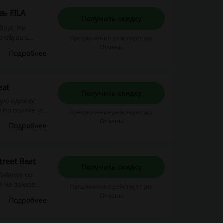
вь FILA
Получить скидку
 обувь с
Предложение действует до:
Отмены
Подробнее
eat
Получить скидку
угую одежду
е по ссылке и
Предложение действует до:
Отмены
Подробнее
reet Beat
Получить скидку
Balance со
е на заказе
Предложение действует до:
Отмены
Подробнее