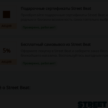
Подарочные сертификаты Street Beat
Приобретайте подарочные сертификаты Street Beat и дарите
родным и близким возможность самостоятельно выбр
который будет соответствовать моменту и настроению.
АКЦИЯ
Проверено, работает!
доступны сертификаты номиналом от 3000 до 15000 р
Бесплатный самовывоз из Street Beat
5%
Оформите покупку в Street Beat и заберите заказ бесп
ближайшего магазина. Воспользуйтесь выгодным пр
сэкономьте время и деньги, ведь в Street Beat действ
АКЦИЯ
Проверено, работает!
при оплате онлайн!
 о Street Beat: