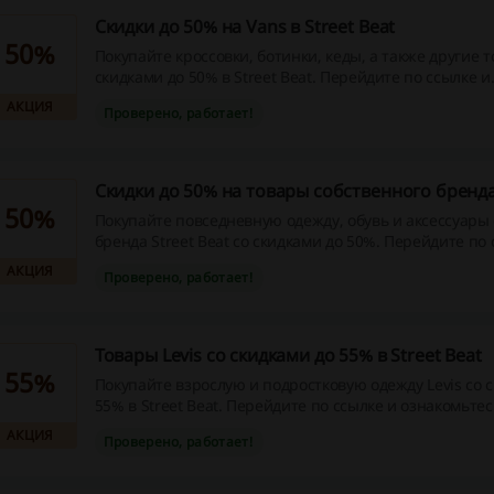
Скидки до 50% на Vans в Street Beat
50%
Покупайте кроссовки, ботинки, кеды, а также другие 
скидками до 50% в Street Beat. Перейдите по ссылке и
воспользуйтесь выгодным предложением! Вперёд на
АКЦИЯ
Проверено, работает!
шопинг!
Скидки до 50% на товары собственного бренда 
50%
Покупайте повседневную одежду, обувь и аксессуары
бренда Street Beat со скидками до 50%. Перейдите по 
сэкономьте на покупке курток, худи, сапог и многого д
АКЦИЯ
Проверено, работает!
Товары Levis со скидками до 55% в Street Beat
55%
Покупайте взрослую и подростковую одежду Levis со 
55% в Street Beat. Перейдите по ссылке и ознакомьтес
ассортиментом пуховиков, комбинезонов, толстовок и
АКЦИЯ
Проверено, работает!
товаров, которые можно заказать по сниженным цен