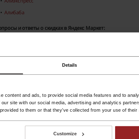
Алиэкспресс
Алибаба
опросы и ответы о скидках в Яндекс Маркет:
. Как воспользоваться промокодом в Яндекс Маркет?
ктивировать промокод на скидку в Яндекс Маркет можно 
нать как всего за несколько шагов сэкономить на покупке
Details
Выберите купон на сайте Picodi с акцией, которая вам 
В окошке, которое откроется после нажатия кнопки «
e content and ads, to provide social media features and to analy
цифр и букв. Эта комбинация и является кодом на скидк
 our site with our social media, advertising and analytics partn
Выберите на сайте Яндекс Маркет товары, которые план
 provided to them or that they’ve collected from your use of their
В разделе «Корзина» на сайте Яндекс Маркет вы увидит
промокод, скопированный ранее, а затем нажмите кно
Customize