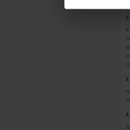
Г
2
В
п
в
к
т
3
Н
к
4
Д