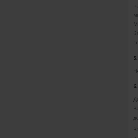
н
м
М
б
с
5
Н
6
Д
B
д
В