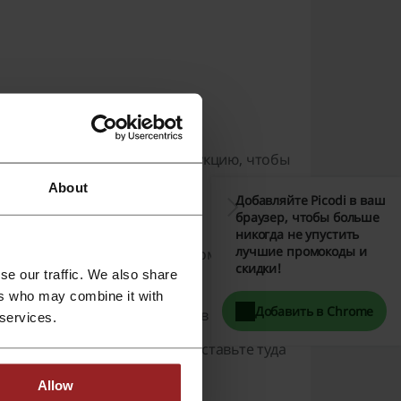
легко! Прочитайте эту инструкцию, чтобы
 в Яндекс Маркет.
About
Добавляйте Picodi в ваш
браузер, чтобы больше
понравилась.
никогда не упустить
лучшие промокоды и
Открыть промокод», появится комбинация
скидки!
se our traffic. We also share
у. Скопируйте её.
ers who may combine it with
Добавить в Chrome
ируете купить и добавьте их в корзину.
 services.
е поле для ввода промокода. Вставьте туда
пку «Применить».
Allow