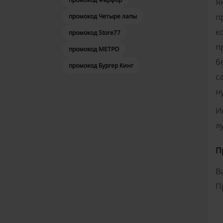
Я
п
промокод Четыре лапы
к
промокод Store77
п
промокод МЕТРО
б
промокод Бургер Кинг
с
н
И
л
П
В
П