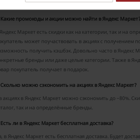
отово! Код активирован, а сумма покупки в Яндекс Маркет
. Какие промокоды и акции можно найти в Яндекс Маркет
 Яндекс Маркет есть скидки как на категории, так и на оп
окупатель может поучаствовать в акциях с получением по
озможность получить кэшбэк. Довольно часто в Яндекс 
онкретные бренды или даже целые категории. Также в Янд
овар покупатель получает в подарок.
. Сколько можно сэкономить на акциях в Яндекс Маркет?
а акциях в Яндекс Маркет можно сэкономить до −80%. Ск
аталог, так и на определённые бренды.
. Есть ли в Яндекс Маркет бесплатная доставка?
а, в Яндекс Маркет есть бесплатная доставка. Будет дост