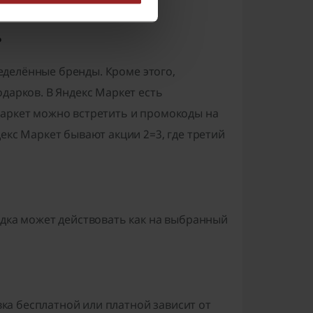
 стала меньше.
?
ределённые бренды. Кроме этого,
дарков. В Яндекс Маркет есть
Маркет можно встретить и промокоды на
екс Маркет бывают акции 2=3, где третий
идка может действовать как на выбранный
авка бесплатной или платной зависит от