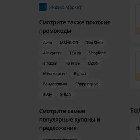
Яндекс Маркет
Смотрите также похожие
промокоды
Avito
МАЙШОП
Top Shop
AliExpress
TEA.ru
Shopfans
amazon
Fix Price
OZON
Мегамаркет
Biglion
Бандеролька
ShoppingLive
eBay
SHEIN
Ещё
Смотрите самые
популярные купоны и
предложения
И
промокод Фарфор