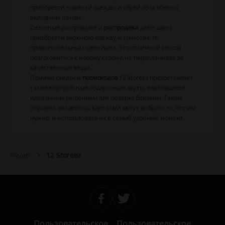
приобрести новинки одежды и обуви по особенно
выгодным ценам.
Сезонные распродажи и
распродажа
дают шанс
приобрести верхнюю одежду и трикотаж по
привлекательным ценникам. Это отличный способ
подготовиться к новому сезону, не переплачивая за
качественные вещи.
Помимо скидок и
промокодов
12 Storeez предоставляет
также виртуальные подарочные карты, являющиеся
идеальным решением для подарка близким. Таким
образом, владельцы карт сами могут выбрать то, что им
нужно, и использовать их в самый удобный момент.
12 Storeez
Picodi
Пользовательское
Пользовательское