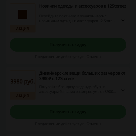
Новинки одежды и аксессуаров в 12Storeez
Перейдите по ссылке и ознакомьтесь с
новинками одежды и аксессуаров 12 Storeez.
Не упустите возможность и купите платья,
АКЦИЯ
юбки, брюки и многое другое в числе
первых! Цены стартуют уже от 1980 рублей.
Получить скидку
Предложение действует до: Отмены
Дизайнерские вещи больших размеров от
3980₽ в 12Storeez
3980 руб.
Покупайте брендовую одежду, обувь и
аксессуары больших размеров уже от 3980
АКЦИЯ
рублей в 12Storeez. Перейдите по ссылке и
ознакомьтесь с ассортиментом фирменных
товаров, которые сделают вашу фигуру
неотразимой.
Получить скидку
Предложение действует до: Отмены