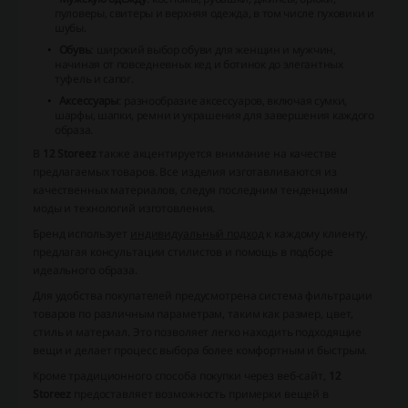
пуловеры, свитеры и верхняя одежда, в том числе пуховики и
шубы.
Обувь
: широкий выбор обуви для женщин и мужчин,
начиная от повседневных кед и ботинок до элегантных
туфель и сапог.
Аксессуары
: разнообразие аксессуаров, включая сумки,
шарфы, шапки, ремни и украшения для завершения каждого
образа.
В
12 Storeez
также акцентируется внимание на качестве
предлагаемых товаров. Все изделия изготавливаются из
качественных материалов, следуя последним тенденциям
моды и технологий изготовления.
Бренд использует
индивидуальный подход
к каждому клиенту,
предлагая консультации стилистов и помощь в подборе
идеального образа.
Для удобства покупателей предусмотрена система фильтрации
товаров по различным параметрам, таким как размер, цвет,
стиль и материал. Это позволяет легко находить подходящие
вещи и делает процесс выбора более комфортным и быстрым.
Кроме традиционного способа покупки через веб-сайт,
12
Storeez
предоставляет возможность примерки вещей в