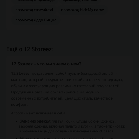
промокод cases4real
промокод HideMy.name
промокод Додо Пицца
Ещё о 12 Storeez:
12 Storeez – что мы знаем о нем?
12 Storeez
представляет собой мультибрендовый онлайн-
магазин, который предлагает широкий ассортимент одежды,
обуви и аксессуаров для различных категорий покупателей.
Продукция магазина ориентирована на модных и
современных потребителей, ценящих стиль, качество и
комфорт.
Ассортимент
включает в себя:
Женскую одежду
: платья, юбки, блузы, брюки, джинсы,
верхняя одежда, включая пальто и куртки, а также трикотаж
и базовые вещи для создания повседневных образов.
Мужскую одежду
: костюмы, рубашки, джинсы, брюки,