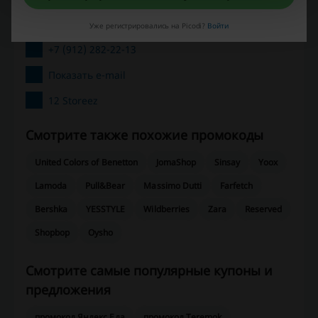
г. Ревда, Свердловская обл.
623280, Россия
Уже регистрировались на Picodi?
Войти
+7 (912) 282-22-13
Показать e-mail
12 Storeez
Смотрите также похожие промокоды
United Colors of Benetton
JomaShop
Sinsay
Yoox
Lamoda
Pull&Bear
Massimo Dutti
Farfetch
Bershka
YESSTYLE
Wildberries
Zara
Reserved
Shopbop
Oysho
Смотрите самые популярные купоны и
предложения
промокод Яндекс.Еда
промокод Teremok