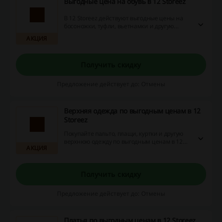
Выгодные цена на обувь в 12 Storeez
В 12 Storeez действуют выгодные цены на
босоножки, туфли, вьетнамки и другую
обувь. Перейдите по ссылке и ознакомьтесь
АКЦИЯ
с ассортиментом стильных товаров, которые
доступны к заказу прямо сейчас!
Получить скидку
Предложение действует до: Отмены
Верхняя одежда по выгодным ценам в 12
Storeez
Покупайте пальто, плащи, куртки и другую
верхнюю одежду по выгодным ценам в 12
АКЦИЯ
Storeez. Перейдите по ссылке и оформите
заказ прямо сейчас!
Получить скидку
Предложение действует до: Отмены
Платья по выгодным ценам в 12 Storeez