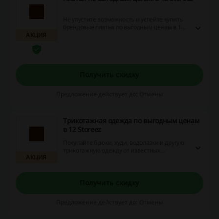
Не упустите возможность и успейте купить
брендовые платья по выгодным ценам в 12
АКЦИЯ
Storeez. Перейдите по ссылке и закажите
платья-комбинации, вечерние платья,
романтические и другие платья прямо
сейчас!
Получить скидку
Предложение действует до: Отмены
Трикотажная одежда по выгодным ценам
в 12 Storeez
Покупайте брюки, худи, водолазки и другую
трикотажную одежду от известных
АКЦИЯ
дизайнеров по выгодным ценам в 12
Storeez. Перейдите по ссылке и
ознакомьтесь с ассортиментом товаров,
которые можно заказать прямо сейчас!
Получить скидку
Предложение действует до: Отмены