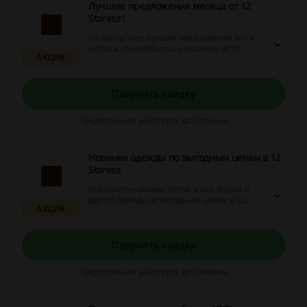
Лучшие предложения месяца от 12
Storeez!
Не пропустите лучшие предложения этого
месяца. Ознакомьтесь с акциями от 12
АКЦИЯ
Storeez и сэкономьте при покупке!
Получить скидку
Предложение действует до: Отмены
Новинки одежды по выгодным ценам в 12
Storeez
Покупайте новинки топов, маек, блузок и
другой одежды по выгодным ценам в 12
АКЦИЯ
Storeez. Перейдите по ссылке и обновите
гардероб прямо сейчас!
Получить скидку
Предложение действует до: Отмены