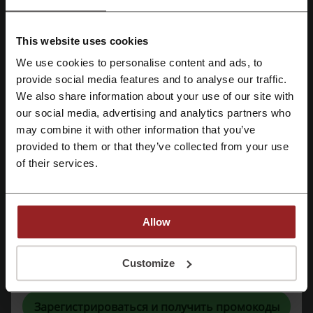
Детали сделок
This website uses cookies
We use cookies to personalise content and ads, to
Акции
11
provide social media features and to analyse our traffic.
Зарегистрироваться через Facebook
We also share information about your use of our site with
Лучшая скидка
50%
our social media, advertising and analytics partners who
Зарегистрироваться через Google
Последнее обновление
02.12.2024, 17:22
may combine it with other information that you’ve
provided to them or that they’ve collected from your use
Зарегистрироваться с помощью e-mail
of their services.
Рейтинг скидочных кодов для 12 Storeez
Allow
Средний рейтинг: 4.07, основан на 258 голосах
Контактная информация 12 Storeez:
Регистрируясь, вы подтверждаете, что прочитали и приняли
Customize
«
Пользовательское соглашение
» и «
Условия обработки персональных
данных
».
Индивидуальный предприниматель Хохлова
Ирина Викторовна
Зарегистрироваться и получить промокоды
ул. Мира, д. 13, кв. 13