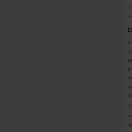
pe
dv
Ec
P
p
se
pr
ma
a 
ac
Câ
ac
sp