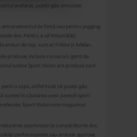
portul preferat, puteți găsi articolele
ru antrenamentul de forță sau pentru jogging,
voile dvs. Pentru a vă îmbunătăți
branduri de top, cum ar fi Nike și Adidas.
 de produse, inclusiv rucsacuri, genti de
azinul online Sport Vision are produse care
entru copii, astfel încât să puteți găsi
 că sunteți în căutarea unor pantofi sport
r preferate, Sport Vision este magazinul
 reducerea sportvision la cumpărăturile dvs.
nătăți performanțele sau articole sportive