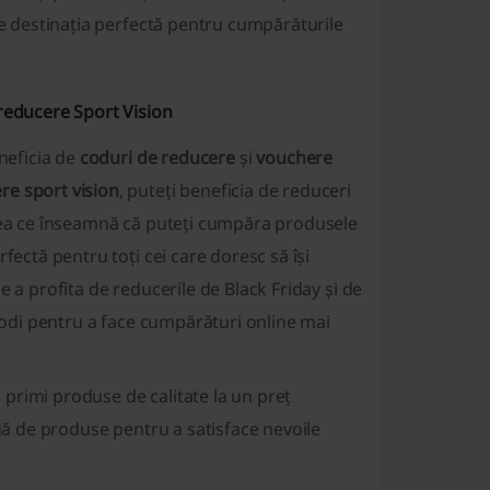
te destinația perfectă pentru cumpărăturile
 reducere Sport Vision
eneficia de
coduri de reducere
și
vouchere
re sport vision
, puteți beneficia de reduceri
ceea ce înseamnă că puteți cumpăra produsele
fectă pentru toți cei care doresc să își
 a profita de reducerile de Black Friday și de
icodi pentru a face cumpărături online mai
i primi produse de calitate la un preț
rgă de produse pentru a satisface nevoile