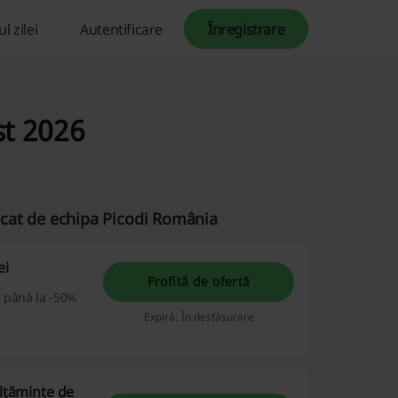
l zilei
Autentificare
Înregistrare
st 2026
ficat de echipa Picodi România
ei
Profită de ofertă
e până la -50%
Expiră: În desfășurare
ălțăminte de