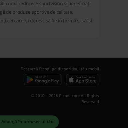
ți codul reducere sportvision și beneficiați
gă de produse sportive de calitate,
 cei care își doresc să fie în formă și să își
Descarcă Picodi pe dispozitivul tău mobil
© 2010 – 2026 Picodi.com All Rights
Reserved
Adaugă în browser-ul tău