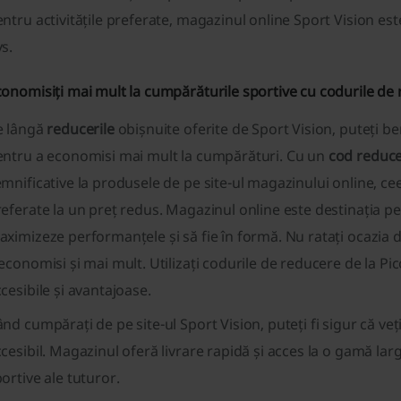
ntru activitățile preferate, magazinul online Sport Vision es
s.
onomisiți mai mult la cumpărăturile sportive cu codurile de
e lângă
reducerile
obișnuite oferite de Sport Vision, puteți b
entru a economisi mai mult la cumpărături. Cu un
cod reduce
mnificative la produsele de pe site-ul magazinului online, 
eferate la un preț redus. Magazinul online este destinația per
ximizeze performanțele și să fie în formă. Nu ratați ocazia de
economisi și mai mult. Utilizați codurile de reducere de la P
cesibile și avantajoase.
nd cumpărați de pe site-ul Sport Vision, puteți fi sigur că veț
cesibil. Magazinul oferă livrare rapidă și acces la o gamă la
ortive ale tuturor.