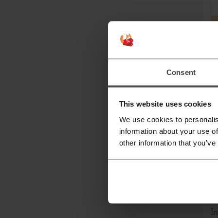
Mai
Consent
Sp
This website uses cookies
Sp
We use cookies to personalis
co
information about your use of
other information that you’ve
pe
In
ar
se
În