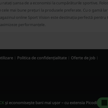
 ratați șansa de a economisi la cumpărăturile sportive. Folosi
 cele mai bune prețuri la produsele preferate. Cu o gamă lar
gazinul online Sport Vision este destinația perfectă pentru toți
aximizeze performanțele.
tilizare
Politica de confidențialitate
Oferte de job
CK
și economisește bani mai ușor – cu extensia Picodi