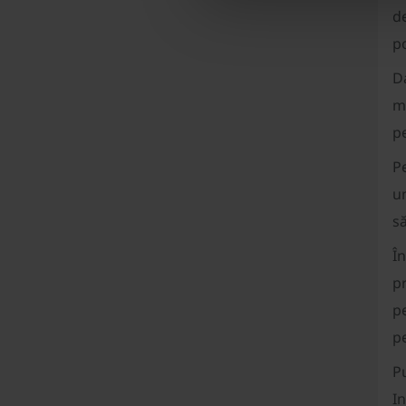
de
po
Da
ma
pe
Pe
um
să
În
pr
pe
p
Pu
In