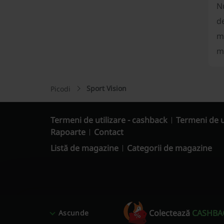
Nu
de
ma
m
Sport Vision
Picodi
Termeni de utilizare - cashback
Termeni de u
Rapoarte
Contact
Listă de magazine
Categorii de magazine
Colectează
CASHBA
Ascunde