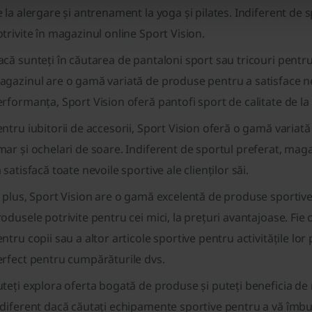
 la alergare și antrenament la yoga și pilates. Indiferent de s
trivite în magazinul online Sport Vision.
că sunteți în căutarea de pantaloni sport sau tricouri pent
gazinul are o gamă variată de produse pentru a satisface ne
rformanța, Sport Vision oferă pantofi sport de calitate de la 
ntru iubitorii de accesorii, Sport Vision oferă o gamă variată
ar și ochelari de soare. Indiferent de sportul preferat, mag
 satisfacă toate nevoile sportive ale clienților săi.
 plus, Sport Vision are o gamă excelentă de produse sportive p
odusele potrivite pentru cei mici, la prețuri avantajoase. Fie
ntru copii sau a altor articole sportive pentru activitățile lo
erfect pentru cumpărăturile dvs.
teți explora oferta bogată de produse și puteți beneficia de
diferent dacă căutați echipamente sportive pentru a vă îmbu