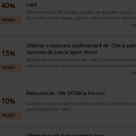
40%
copii
Indiferent că te afli în sală, pe pista de alergare sau pur 
bucuri de un stil relaxat, sportiv, noua colecție îți aduce 
PROMO
perfect între confort și funcționalitate. De la încălțăminte
Ci
îmbrăcăminte și echipamente, cele mai recente modele
cu accent pe materiale de calitate, culori energice, pentr
sentiment de confort și cea mai bună performanță cu fie
Obțineți o reducere suplimentară de -15% la pant
15%
costume de baie la Sport Vision
Profitați de o reducere extra de -15% la achiziționarea de
costume de baie! Nu ratați ocazia de a economisi mai mu
PROMO
cumpărăturilor online!
Ci
Reducere de -10% EXTRA la tricouri
10%
Cumpără acum o mulțime de tricouri de la Sport Vision 
suplimentară de -10%!
PROMO
Oferte mari de August pentru tine