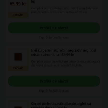
lei
65,99 lei
Cumpără acum inelul argint cu piatră roșie DiAmanti
potrivit pentru orice ocazie la doar 65,99 lei!
PROMO
Profită de ofertă
Expiră: În desfășurare
Inel cu perla naturala neagra din argint si
cristale zirconiu la 159,99 lei
Cumpără acum superbul inel cu perla naturala neagra
din argint si cristale zirconiu la 159,99 lei!
PROMO
Profită de ofertă
Expiră: În desfășurare
Cercei perle naturale albe de argint cu
tortiță la doar 179,99 lei