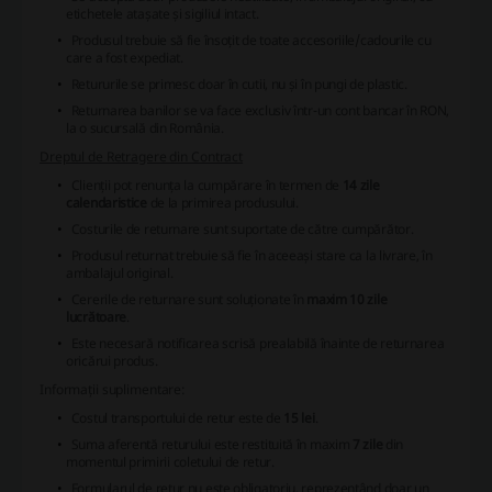
etichetele atașate și sigiliul intact.
Produsul trebuie să fie însoțit de toate accesoriile/cadourile cu
care a fost expediat.
Retururile se primesc doar în cutii, nu și în pungi de plastic.
Returnarea banilor se va face exclusiv într-un cont bancar în RON,
la o sucursală din România.
Dreptul de Retragere din Contract
Clienții pot renunța la cumpărare în termen de
14 zile
calendaristice
de la primirea produsului.
Costurile de returnare sunt suportate de către cumpărător.
Produsul returnat trebuie să fie în aceeași stare ca la livrare, în
ambalajul original.
Cererile de returnare sunt soluționate în
maxim 10 zile
lucrătoare
.
Este necesară notificarea scrisă prealabilă înainte de returnarea
oricărui produs.
Informații suplimentare:
Costul transportului de retur este de
15 lei
.
Suma aferentă returului este restituită în maxim
7 zile
din
momentul primirii coletului de retur.
Formularul de retur nu este obligatoriu, reprezentând doar un