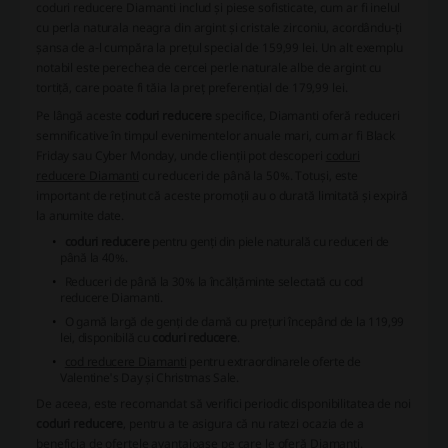
coduri reducere Diamanti
includ și piese sofisticate, cum ar fi inelul
cu perla naturala neagra din argint și cristale zirconiu, acordându-ți
șansa de a-l cumpăra la prețul special de 159,99 lei. Un alt exemplu
notabil este perechea de cercei perle naturale albe de argint cu
tortiță, care poate fi tăia la preț preferențial de 179,99 lei.
Pe lângă aceste
coduri reducere
specifice, Diamanti oferă reduceri
semnificative în timpul evenimentelor anuale mari, cum ar fi Black
Friday sau Cyber Monday, unde clienții pot descoperi
coduri
reducere Diamanti
cu reduceri de până la 50%. Totuși, este
important de reținut că aceste promoții au o durată limitată și expiră
la anumite date.
coduri reducere
pentru genți din piele naturală cu reduceri de
până la 40%.
Reduceri de până la 30% la încălțăminte selectată cu
cod
reducere Diamanti
.
O gamă largă de genți de damă cu prețuri începând de la 119,99
lei, disponibilă cu
coduri reducere
.
cod reducere Diamanti
pentru extraordinarele oferte de
Valentine's Day și Christmas Sale.
De aceea, este recomandat să verifici periodic disponibilitatea de noi
coduri reducere
, pentru a te asigura că nu ratezi ocazia de a
beneficia de ofertele avantajoase pe care le oferă
Diamanti
.