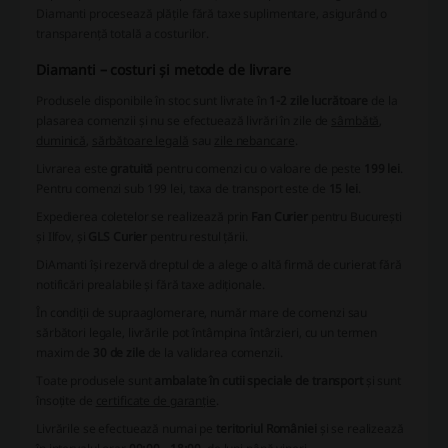
Diamanti procesează plățile fără taxe suplimentare, asigurând o
transparență totală a costurilor.
Diamanti – costuri și metode de livrare
Produsele disponibile în stoc sunt livrate în
1-2 zile lucrătoare
de la
plasarea comenzii și nu se efectuează livrări în zile de
sâmbătă
,
duminică
,
sărbătoare legală
sau
zile nebancare
.
Livrarea este
gratuită
pentru comenzi cu o valoare de peste
199 lei
.
Pentru comenzi sub 199 lei, taxa de transport este de
15 lei
.
Expedierea coletelor se realizează prin
Fan Curier
pentru București
și Ilfov, și
GLS Curier
pentru restul țării.
DiAmanti își rezervă dreptul de a alege o altă firmă de curierat fără
notificări prealabile și fără taxe adiționale.
În condiții de supraaglomerare, număr mare de comenzi sau
sărbători legale, livrările pot întâmpina întârzieri, cu un termen
maxim de
30 de zile
de la validarea comenzii.
Toate produsele sunt
ambalate în cutii speciale de transport
și sunt
însoțite de
certificate de garanție
.
Livrările se efectuează numai pe
teritoriul României
și se realizează