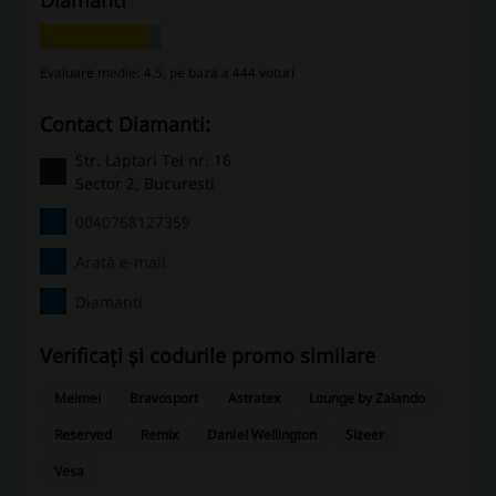
Diamanti
Evaluare medie: 4.5, pe baza a 444 voturi
Contact Diamanti:
Str. Laptari Tei nr. 16
Sector 2, Bucuresti
0040768127359
Arată e-mail
Diamanti
Verificați și codurile promo similare
Meimei
Bravosport
Astratex
Lounge by Zalando
Reserved
Remix
Daniel Wellington
Sizeer
Vesa