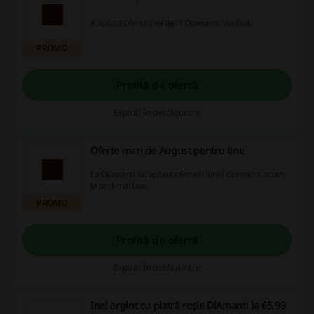
A apărut oferta zilei de la Diamanti. Verifică!
PROMO
Profită de ofertă
Expiră: În desfășurare
Oferte mari de August pentru tine
La Diamanti au apărut ofertele lunii! Cumpără acum
la preț mai bun.
PROMO
Profită de ofertă
Expiră: În desfășurare
Inel argint cu piatră roșie DiAmanti la 65,99