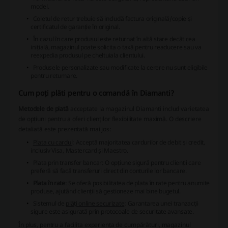
model.
Coletul de retur trebuie să includă factura originală/copie și
certificatul de garanție în original.
În cazul în care produsul este returnat în altă stare decât cea
inițială, magazinul poate solicita o taxă pentru readucere sau va
reexpedia produsul pe cheltuiala clientului.
Produsele personalizate sau modificate la cerere nu sunt eligibile
pentru returnare.
Cum poți plăti pentru o comandă în Diamanti?
Metodele de plată
acceptate la magazinul Diamanti includ varietatea
de opțiuni pentru a oferi clienților flexibilitate maximă. O descriere
detaliată este prezentată mai jos:
Plata cu cardul
: Acceptă majoritatea cardurilor de debit și credit,
inclusiv Visa, Mastercard și Maestro.
Plata prin transfer bancar
: O opțiune sigură pentru clienții care
preferă să facă transferuri direct din conturile lor bancare.
Plata în rate
: Se oferă posibilitatea de plata în rate pentru anumite
produse, ajutând clienții să gestioneze mai bine bugetul.
Sistemul de
plăți online securizate
: Garantarea unei tranzacții
sigure este asigurată prin protocoale de securitate avansate.
În plus, pentru a facilita experiența de cumpărături, magazinul