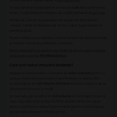
în intervalul orar
09:00 - 18:00
, de
luni până vineri
.
În cazul neridicării produselor în termen de
5 zile
de la confirmarea
livrării, cumpărătorul are obligația de a plăti cheltuielile de
tur-retur
.
Firmele de curierat nu sunt autorizate să permită deschiderea
coletelor înainte de semnarea de livrare, ci doar după semnare și
eventuala plată.
Pentru monitorizarea expedierii, utilizați numărul de expediție (AWB)
primit prin emailul de confirmare a comenzii.
Pentru nelămuriri sau nemulțumiri legate de livrare, puteți contacta
magazinul la adresa
office@diamanti.ro
.
Care sunt coduri reducere existente?
Magazinul Diamanti oferă o varietate de
coduri reducere
pentru a-i
ajuta pe clienți să economisească bani în timpul cumpărăturilor.
Acesta dispune de
cod reducere Diamanti
atât pentru bijuterii de lux,
cât și pentru accesorii la modă.
De exemplu, poți beneficia de
cod reducere
la inelul argint cu piatră
roșie, disponibil acum la doar 65,99 lei. Aceste oferte sunt ideale
pentru a achiziționa cadouri impresionante pentru cineva drag sau
pur și simplu pentru a te răsfăța pe tine.