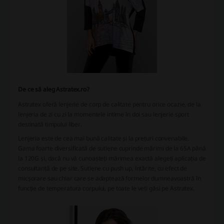
De ce să aleg Astratex.ro?
Astratex oferă lenjerie de corp de calitate pentru orice ocazie, de la
lenjeria de zi cu zi la momentele intime în doi sau lenjerie sport
destinată timpului liber.
Lenjeria este de cea mai bună calitate și la prețuri convenabile.
Gama foarte diversificată de sutiene cuprinde mărimi de la 65A până
la 120G și, dacă nu vă cunoașteți mărimea exactă alegeți aplicația de
consultanță de pe site. Sutiene cu push up, întărite, cu efect de
micșorare sau chiar care se adaptează formelor dumneavoastră în
funcție de temperatura corpului, pe toate le veți găsi pe Astratex.