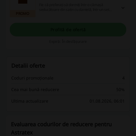
Fie că preferați să dormiți într-o cămașă
seducătoare din satin cu dantelă, într-un set
PROMO
moale din bumbac cu pantaloni scurți sau
pijamale clasice, vei găsi cele mai confortabile
piese la Astratex. Alege dintre modele de noapte
pentru suflete romantice și iubitori de confort
Profită de ofertă
infinit.
Expiră: În desfășurare
Detalii oferte
Coduri promoționale
4
Cea mai bună reducere
50%
Ultima actualizare
01.08.2026, 06:01
Evaluarea codurilor de reducere pentru
Astratex