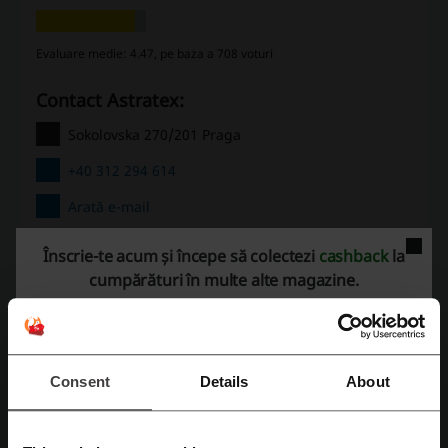
Evaluare medie: 4.47, pe baza a 708 voturi
Contact Astratex:
Sokolovska 270/201 Praga
+40 312 294 614
Arată e-mail
Astratex
Înscrie-te acum și începe să colectezi
cashback
la
cumpărături în multe alte magazine.
Verificați și codurile promo similare
Sport Depot
born2be
Sport Vision
Zoot
Fashion 24
Mondris
Sport Loft
Footshop
Consent
Details
About
Luisaviaroma