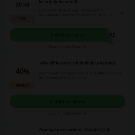
lei la lenjerie intimă
30 lei
Economisiți 30 de lei suplimentar pentru
achiziționarea lenjeriei de noapte de minim 279
COD
de lei pe Astratex.ro, folosind codul de reducere
la finalizarea comenzii. Acest avantaj nu se
aplică la produsele deja la promoție sau la cele
premium. Cumpărați acum lenjeria intimă dorită
ORE
Folosește codul
la un preț redus folosind codul de reducere
Astratex.
Expiră: În desfășurare
-40% off la lenjeria intimă de la Astratex
40%
Profită acum! Ai reduceri de până la -40% la o gamă
diversificată de lenjerie intimă!
PROMO
Profită de ofertă
Expiră: În desfășurare
Avantaje pentru clienții Astratex Club