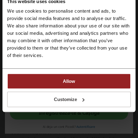
Vezi cele mai populare cupoane și oferte
This website uses cookies
We use cookies to personalise content and ads, to
cod reducere Dr Max
cod reducere Vodafone
Înregistrează-te cu Facebook
provide social media features and to analyse our traffic.
Noriel cod reducere
cod reducere ABOUT YOU
We also share information about your use of our site with
Notino cod reducere
cod reducere Bookzone
our social media, advertising and analytics partners who
Înregistrează-te cu Google
may combine it with other information that you’ve
provided to them or that they’ve collected from your use
Înregistrează-te cu e-mail
of their services.
Mai multe despre Astratex
Allow
Lenjerie intimă de calitate pe Astratex.ro
Prin înregistrare, confirmi că ai citit și accepți "
Termeni și condiții
" și "
Politica
de confidențialitate.
"
Customize
Magazinul online Astratex.ro este un magazin online foarte
important de lenjerie intimă, articole de baie precum și alte produse
Înregistrează-te & Câștigă
asemănătoare de pe piața cehă, cu o vechime de peste 10 ani.
Compania cehă Astratex.ro deține magazine virtuale ce activează în
mai multe țări europene precum Cehia, Slovacia, România și
Ai deja un cont Picodi?
Autentificare
Ucraina. A început să comercializeze online încă din 2001 când