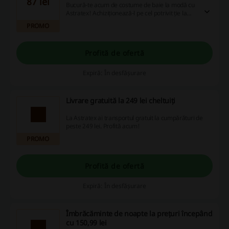
87 lei
Bucură-te acum de costume de baie la modă cu
Astratex! Achiziționează-l pe cel potrivit ție la
prețuri începând cu 87 lei!
PROMO
Profită de ofertă
Expiră: În desfășurare
Livrare gratuită la 249 lei cheltuiți
La Astratex ai transportul gratuit la cumpărături de
peste 249 lei. Profită acum!
PROMO
Profită de ofertă
Expiră: În desfășurare
Îmbrăcăminte de noapte la prețuri începând
cu 150,99 lei