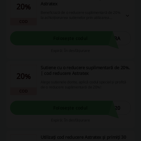
Astratex
20%
Beneficiază de o reducere suplimentară de 20%
la achiziționarea sutienelor prin utilizarea
COD
codului de discount. Profită acum de aceste
oferte avantajoase și economisește bani în
timpul cumpărăturilor online!
BRA
Folosește codul
Expiră: În desfășurare
Sutiene cu o reducere suplimentară de 20%.
| cod reducere Astratex
20%
Alege sutienele dorite, aplică codul special și profită
de o reducere suplimentară de 20%!
COD
A20
Folosește codul
Expiră: În desfășurare
Utilizați cod reducere Astratex și primiți 30