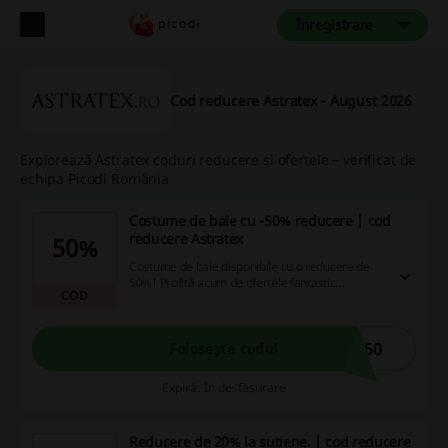
Înregistrare
Cod reducere Astratex - August 2026
Explorează Astratex coduri reducere și ofertele – verificat de
echipa Picodi România
Costume de baie cu -50% reducere | cod
reducere Astratex
50%
Costume de baie disponibile cu o reducere de
50%! Profită acum de ofertele fantastic
COD
semnificative pe site-ul nostru și economisește
la fiecare achiziție!
M50
Folosește codul
Expiră: În desfășurare
Reducere de 20% la sutiene. | cod reducere