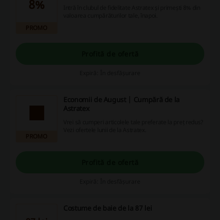
8%
Intră în clubul de fidelitate Astratex și primești 8% din
valoarea cumpărăturilor tale, înapoi.
PROMO
Profită de ofertă
Expiră: În desfășurare
Economii de August | Cumpără de la
Astratex
Vrei să cumperi articolele tale preferate la preț redus?
Vezi ofertele lunii de la Astratex.
PROMO
Profită de ofertă
Expiră: În desfășurare
Costume de baie de la 87 lei