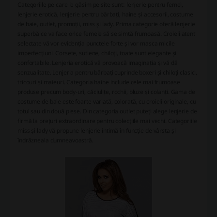
Categoriile pe care le găsim pe site sunt: lenjerie pentru femei,
lenjerie erotică, lenjerie pentru bărbați, haine și accesorii, costume
de baie, outlet, promoții, miss și lady. Prima categorie oferă lenjerie
superbă ce va face orice femeie să se simtă frumoasă. Croieli atent
selectate vă vor evidenția punctele forte și vor masca micile
imperfecțiuni. Corsete, sutiene, chiloți, toate sunt elegante și
confortabile. Lenjeria erotică vă provoacă imaginația și vă dă
senzualitate. Lenjeria pentru bărbați cuprinde boxeri și chiloți clasici,
tricouri și maieuri. Categoria haine include cele mai frumoase
produse precum body-uri, căciulițe, rochii, bluze și colanți. Gama de
costume de baie este foarte variată, colorată, cu croieli originale, cu
totul sau din două piese. Din categoria outlet puteți alege lenjerie de
firmă la prețuri extraordinare pentru colecțiile mai vechi. Categoriile
miss și lady vă propune lenjerie intimă în funcție de vârsta și
îndrăzneala dumneavoastră.