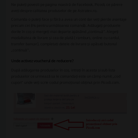
Ne puteți povesti pe pagina noastră de Facebook, Picodi, ce părere
aveți despre calitatea produselor de pe Astratex.ro.
Comanda o puteți face și fără a avea un cont dar veți pierde avantaje
precum cei 8% pentru următoarea comandă. Adăugați produsele
dorite în coș și mergeți mai departe apăsând „continuă”. Alegeți
modalitatea de livrare și cea de plată ( ramburs, online cu cardul,
transfer bancar), completați datele de livrare și apăsați butonul
„continuă”.
Unde activez voucherul de reducere?
După adăugarea produselor în coș, intrați în acesta și sub lista
produselor ce urmează sa le comandați este un câmp numit „cod
cupon” unde veți scrie codul promoțional obținut prin Picodi.com.