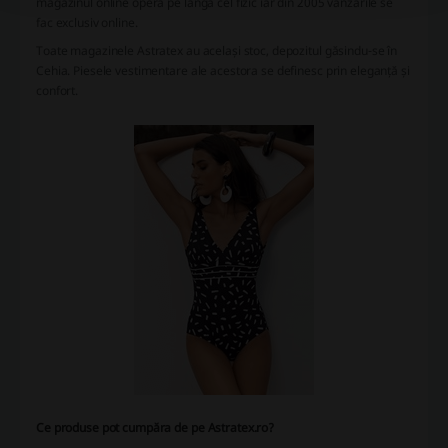
magazinul online opera pe lângă cel fizic iar din 2005 vânzările se
fac exclusiv online.
Toate magazinele Astratex au același stoc, depozitul găsindu-se în
Cehia. Piesele vestimentare ale acestora se definesc prin eleganță și
confort.
Ce produse pot cumpăra de pe Astratex.ro?