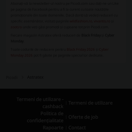
Abonați-vă la newsletter-ul nostru pe Picodi.com sau dați-ne un Like
pe pagina de Facebook pentru a fi la curent cu toate noutățile
promoționale din toate domeniile. Dacă doriți să vedeți reduceri cu
specific asemănător, vizitați paginile
wildfashion.ro
,
vivantis.ro
și
zoot.ro
unde veți găsi promoții și cupoane tot prin Picodi.com.
Fiecare magazin Astratex oferă reduceri de
Black Friday
și
Cyber
Monday
.
Toate codurile de reducere pentru
Black Friday 2026
și
Cyber
Monday 2026
pot fi găsite pe paginile special lor dedicate.
Astratex
Picodi
Termeni de utilizare -
Termeni de utilizare
cashback
Politica de
Oferte de job
confidențialitate
Rapoarte
Contact