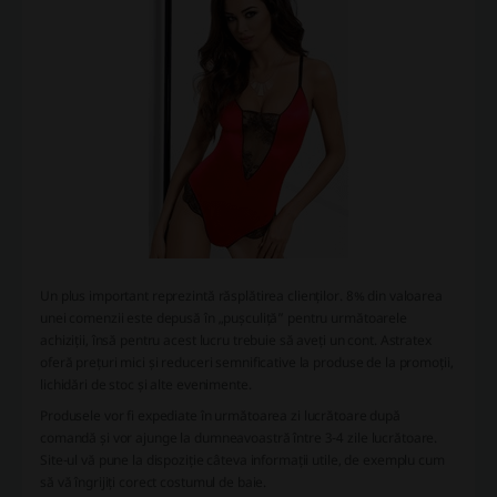
Un plus important reprezintă răsplătirea clienților. 8% din valoarea
unei comenzii este depusă în „pușculiță” pentru următoarele
achiziții, însă pentru acest lucru trebuie să aveți un cont. Astratex
oferă prețuri mici și reduceri semnificative la produse de la promoții,
lichidări de stoc și alte evenimente.
Produsele vor fi expediate în următoarea zi lucrătoare după
comandă și vor ajunge la dumneavoastră între 3-4 zile lucrătoare.
Site-ul vă pune la dispoziție câteva informații utile, de exemplu cum
să vă îngrijiți corect costumul de baie.