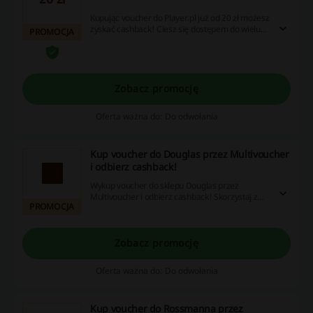
Kupując voucher do Player.pl już od 20 zł możesz
zyskać cashback! Ciesz się dostępem do wielu
PROMOCJA
filmów i seriali i oszczędzaj!
Zobacz promocję
Oferta ważna do: Do odwołania
Kup voucher do Douglas przez Multivoucher
i odbierz cashback!
Wykup voucher do sklepu Douglas przez
Multivoucher i odbierz cashback! Skorzystaj z
PROMOCJA
wyjątkowej okazji i zrób zakupy już teraz!
Zobacz promocję
Oferta ważna do: Do odwołania
Kup voucher do Rossmanna przez