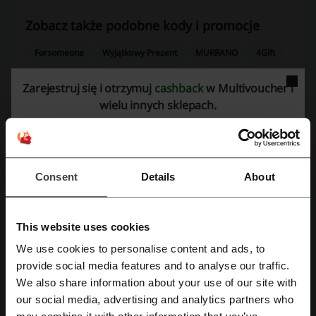
Zobacz także podobne kody i promocje
Forsomeone
Wyjątkowy Prezent
MURRANO
4Gift
Poczta Kwiatowa
Kreator kwiatów
Katalog Marzeń
Zarejestruj się i otrzymuj
cashback
w Multivoucher i
Prezenty
e-Kwiaty
wielu innych sklepach.
Sprawdź najpopularniejsze kupony i oferty
Legimi kupon rabatowy
Topestetic kod rabatowy
Consent
Details
About
Sizeer kody rabatowe
Uber kod rabatowy
Ryłko kod rabatowy
kod promocyjny Pull and Bear
This website uses cookies
We use cookies to personalise content and ads, to
Zarejestruj się przez Facebooka
provide social media features and to analyse our traffic.
Najważniejsze informacje o Multivoucher
We also share information about your use of our site with
przygotowane przez zespół Picodi Polska:
our social media, advertising and analytics partners who
Zarejestruj się przez konto Google