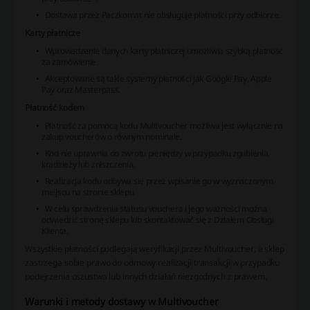
Dostawa przez Paczkomat nie obsługuje płatności przy odbiorze.
Karty płatnicze
Wprowadzenie danych karty płatniczej umożliwia szybką płatność
za zamówienie.
Akceptowane są takie systemy płatności jak Google Pay, Apple
Pay oraz Masterpass.
Płatność kodem
Płatność za pomocą kodu Multivoucher możliwa jest wyłącznie na
zakup voucherów o równym nominale.
Kod nie uprawnia do zwrotu pieniędzy w przypadku zgubienia,
kradzieży lub zniszczenia.
Realizacja kodu odbywa się przez wpisanie go w wyznaczonym
miejscu na stronie sklepu.
W celu sprawdzenia statusu vouchera i jego ważności można
odwiedzić stronę sklepu lub skontaktować się z Działem Obsługi
Klienta.
Wszystkie płatności podlegają weryfikacji przez Multivoucher, a sklep
zastrzega sobie prawo do odmowy realizacji transakcji w przypadku
podejrzenia oszustwa lub innych działań niezgodnych z prawem.
Warunki i metody dostawy w Multivoucher