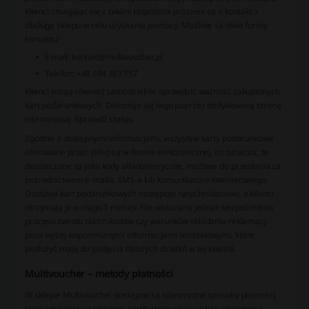
Klienci zmagając się z takimi kłopotami proszeni są o kontakt z
obsługą sklepu w celu uzyskania pomocy. Możliwe są dwie formy
kontaktu:
E-mail: kontakt@multivoucher.pl
Telefon: +48 694 363 757
Klienci mogą również samodzielnie sprawdzić ważność zakupionych
kart podarunkowych. Dokonuje się tego poprzez dedykowaną stronę
internetową: Sprawdź status.
Zgodnie z dostępnymi informacjami, wszystkie karty podarunkowe
oferowane przez sklep są w formie elektronicznej, co oznacza, że
dostarczane są jako kody alfanumeryczne, możliwe do przesłania za
pośrednictwem e-maila, SMS-a lub komunikatora internetowego.
Dostawa kart podarunkowych następuje natychmiastowo, a klienci
otrzymują je w ciągu 1 minuty. Nie wskazano jednak bezpośrednio
procesu zwrotu takich kodów czy warunków składania reklamacji
poza wyżej wspomnianymi informacjami kontaktowymi, które
posłużyć mają do podjęcia dalszych działań w tej kwestii.
Multivoucher – metody płatności
W sklepie Multivoucher dostępne są różnorodne sposoby płatności,
które umożliwiają klientom komfortowe oraz szybkie dokonanie