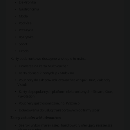
Elektronika
Gastronomia
Moda
Podróże
Przeżycia
Rozrywka
Sport
Uroda
Karty podarunkowe dostępne w sklepie to m.in.:
Uniwersalna karta Multivoucher
Karty do sieci kinowych jak Multikino
Vouchery do sklepów odzieżowych takich jak H&M, Zalando,
Vistula
Karty do popularnych platform elektronicznych – Steam, Xbox,
PlayStation
Vouchery gastronomiczne, np. Pyszne.pl
Doładowania do usług transportowych od firmy Uber
Zalety zakupów w Multivoucher:
Szeroki wybór marek i sieci handlowych, oferujący najszerszą
ofertę na rynku