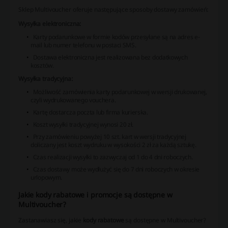
Sklep Multivoucher oferuje następujące sposoby dostawy zamówień:
Wysyłka elektroniczna:
Karty podarunkowe w formie kodów przesyłane są na adres e-
mail lub numer telefonu w postaci SMS.
Dostawa elektroniczna jest realizowana bez dodatkowych
kosztów.
Wysyłka tradycyjna:
Możliwość zamówienia karty podarunkowej w wersji drukowanej,
czyli wydrukowanego vouchera.
Kartę dostarcza poczta lub firma kurierska.
Koszt wysyłki tradycyjnej wynosi 20 zł.
Przy zamówieniu powyżej 10 szt. kart w wersji tradycyjnej
doliczany jest koszt wydruku w wysokości 2 zł za każdą sztukę.
Czas realizacji wysyłki to zazwyczaj od 1 do 4 dni roboczych.
Czas dostawy może wydłużyć się do 7 dni roboczych w okresie
urlopowym.
Jakie kody rabatowe i promocje są dostępne w
Multivoucher?
Zastanawiasz się, jakie
kody rabatowe
są dostępne w Multivoucher?