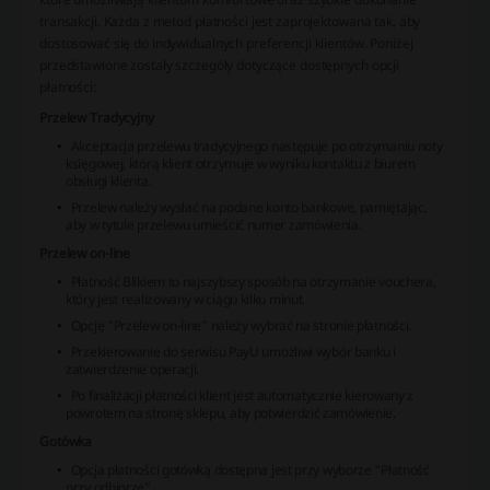
transakcji. Każda z metod płatności jest zaprojektowana tak, aby
dostosować się do indywidualnych preferencji klientów. Poniżej
przedstawione zostały szczegóły dotyczące dostępnych opcji
płatności:
Przelew Tradycyjny
Akceptacja przelewu tradycyjnego następuje po otrzymaniu noty
księgowej, którą klient otrzymuje w wyniku kontaktu z biurem
obsługi klienta.
Przelew należy wysłać na podane konto bankowe, pamiętając,
aby w tytule przelewu umieścić numer zamówienia.
Przelew on-line
Płatność Blikiem to najszybszy sposób na otrzymanie vouchera,
który jest realizowany w ciągu kilku minut.
Opcję "Przelew on-line" należy wybrać na stronie płatności.
Przekierowanie do serwisu PayU umożliwi wybór banku i
zatwierdzenie operacji.
Po finalizacji płatności klient jest automatycznie kierowany z
powrotem na stronę sklepu, aby potwierdzić zamówienie.
Gotówka
Opcja płatności gotówką dostępna jest przy wyborze "Płatność
przy odbiorze".