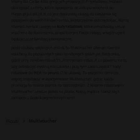
Mamy dla Ciebie kilka gorących propozycji! Przykładowo, możesz
skorzystać z oferty, która upoważnia do zakupu vouchera do
Player.pl już od 20 zł, co jest doskonałą okazją do cieszenia się
dostępem do wielu filmów i seriali, jednocześnie oszczędzając. Warto
również zwrócić uwagę na
kody rabatowe
, które umożliwiają zakup
vouchera do Rossmanna, dzięki którym Twoje zakupy w tej drogerii
będą jeszcze bardziej ekonomiczne.
Jeżeli szukasz większych zniżek, to Multivoucher oferuje również
vouchery do popularnych sieci handlowych takich jak Biedronka,
gdzie przy zamówieniu od 55 zł otrzymasz rabat. A co powiesz na to,
aby odświeżyć wystrój mieszkania i przy tym zaoszczędzić? kody
rabatowe do IKEA na pewno Ci to ułatwią. To wszystko i jeszcze
więcej znajdziesz w asortymencie Multivoucher, gdzie każda
promocja to realna szansa na oszczędności. Z kodami rabatowymi
Multivoucher zawsze jesteś na plusie. Kupuj mądrze i ciesz się z
zakupów z dodatkowymi korzyściami!
Multivoucher
Picodi