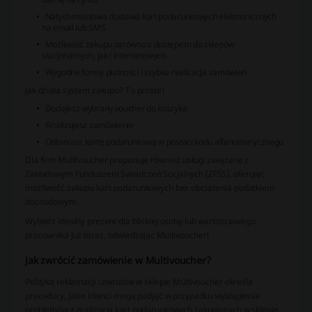
Natychmiastowa dostawa kart podarunkowych elektronicznych
na email lub SMS
Możliwość zakupu zarówno z dostępem do sklepów
stacjonarnych, jak i internetowych
Wygodne formy płatności i szybka realizacja zamówień
Jak działa system zakupu? To proste!
Dodajesz wybrany voucher do koszyka
Finalizujesz zamówienie
Odbierasz kartę podarunkową w postaci kodu alfanumerycznego
Dla firm Multivoucher proponuje również usługi związane z
Zakładowym Funduszem Świadczeń Socjalnych (ZFŚS), oferując
możliwość zakupu kart podarunkowych bez obciążenia podatkiem
dochodowym.
Wybierz idealny prezent dla bliskiej osoby lub wartościowego
pracownika już teraz, odwiedzając Multivoucher!
Jak zwrócić zamówienie w Multivoucher?
Polityka reklamacji i zwrotów w sklepie Multivoucher określa
procedury, jakie klienci mogą podjąć w przypadku wystąpienia
problemów z realizacją kart podarunkowych zakupionych w sklepie.