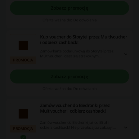
Zobacz promocję
Oferta ważna do: Do odwołania
Kup voucher do Storytel przez Multivoucher
i odbierz cashback!
Zamów kartę podarunkową do Storytel przez
Multivoucher i ciesz się atrakcyjnym
PROMOCJA
cashbackiem! W ofercie Storytel znajdziesz
audiobooki i ebooki z różnych kategorii!
Zobacz promocję
Oferta ważna do: Do odwołania
Zamów voucher do Biedronki przez
Multivoucher i odbierz cashback!
Zamów voucher do Biedronki już od 55 zł i
odbierz cashback! Nie przepłacaj za zakupy i
PROMOCJA
złóż zamówienie już dziś!