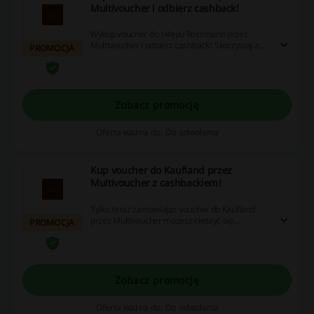
Multivoucher i odbierz cashback!
Wykup voucher do sklepu Rossmann przez
Multivoucher i odbierz cashback! Skorzystaj z
PROMOCJA
wyjątkowej okazji i zrób zakupy już teraz!
Zobacz promocję
Oferta ważna do: Do odwołania
Kup voucher do Kaufland przez
Multivoucher z cashbackiem!
Tylko teraz zamawiając voucher do Kaufland
przez Multivoucher możesz cieszyć się
PROMOCJA
atrakcyjnym cashbackiem! Nie czekaj i zamów
już dziś!
Zobacz promocję
Oferta ważna do: Do odwołania