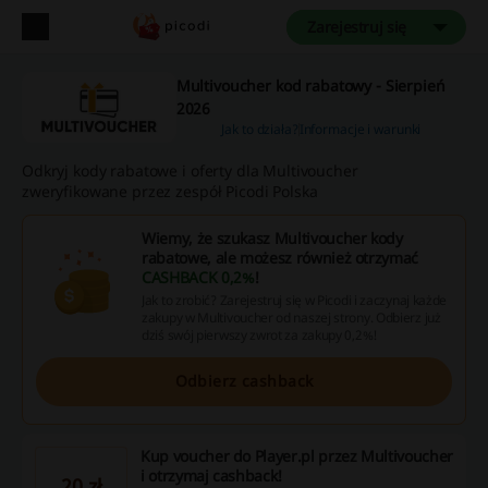
Zarejestruj się
Multivoucher kod rabatowy - Sierpień
2026
Jak to działa?
Informacje i warunki
Odkryj kody rabatowe i oferty dla Multivoucher
zweryfikowane przez zespół Picodi Polska
Wiemy, że szukasz Multivoucher kody
rabatowe, ale możesz również otrzymać
CASHBACK 0,2%
!
Jak to zrobić? Zarejestruj się w Picodi i zaczynaj każde
zakupy w Multivoucher od naszej strony. Odbierz już
dziś swój pierwszy zwrot za zakupy 0,2%!
Odbierz cashback
Kup voucher do Player.pl przez Multivoucher
i otrzymaj cashback!
20 zł