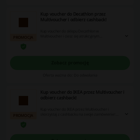
Kup voucher do Decathlon przez
Multivoucher i odbierz cashback!
Kup voucher do sklepu Decathlon w
Multivoucher i ciesz się atrakcyjnym
PROMOCJA
cashbackiem! Nie zwlekaj i zamów już dziś!
Zobacz promocję
Oferta ważna do: Do odwołania
Kup voucher do IKEA przez Multivoucher i
odbierz cashback!
Kup voucher do IKEA przez Multivoucher i
skorzystaj z cashbacku na swoje zamówienie!
PROMOCJA
Odśwież wnętrze mieszkania w niższej cenie!