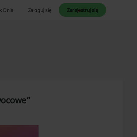
k Dnia
Zaloguj się
Zarejestruj się
Owocowe”