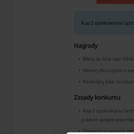
Kup 2 opakowania Lipto
Nagrody
Bilety do kina sieci KINA
Mistery Box Lipton o war
Podwójny bilet na Olszty
Zasady konkursu
Kup 2 opakowania herba
polskim sklepie interne
Zarejestruj paragon
pro