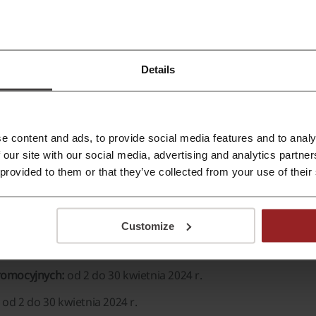
 nagrodę natychmiastową.
ział w losowaniu nagrody głównej.
Details
rbat Lipton online dostaniesz od nas cashback!
 a będziemy zwracać Ci część poniesionych kosztów w wybranych sk
e content and ads, to provide social media features and to analy
 our site with our social media, advertising and analytics partn
 provided to them or that they’ve collected from your use of their
nie się i akceptację "
Regulaminu
” oraz "
Polityki Prywatności.
"
Customize
romocyjnych:
od 2 do 30 kwietnia 2024 r.
od 2 do 30 kwietnia 2024 r.