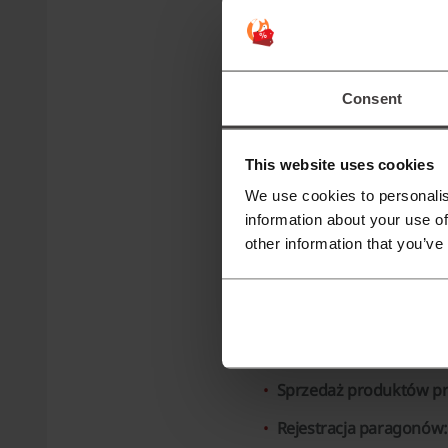
Sprawdź, czy wygrałeś
Twój paragon bierze ud
Consent
🤑 Przy zakupie he
Zarejestruj się w Picodi,
This website uses cookies
We use cookies to personalis
LUB
information about your use of
other information that you’ve
Rejestrując się potwierdzasz zapozna
Najważniejsze daty
Sprzedaż produktów p
Rejestracja paragonów: