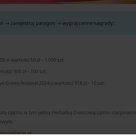
n → zarejestruj paragon → wygraj cenne nagrody!
DS o wartości 50 zł – 1.000 szt.
tości 500 zł – 100 szt.
n Green Festiwal 2024 o wartości 918 zł – 10 szt.
ty Lipton, w tym jedną Herbatkę Owocową Lipton stacjonarnie 
towym.
mocjelipton.pl
.