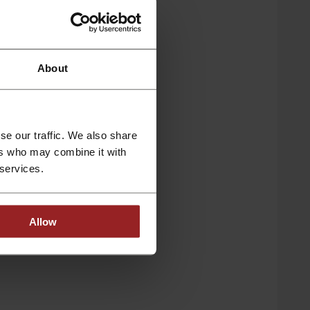
About
lepach
se our traffic. We also share
Dołącz do Picodi
ers who may combine it with
 services.
Masz już konto?
Zaloguj się
Allow