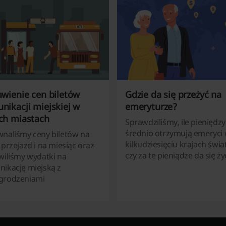
awienie cen biletów
Gdzie da się przeżyć na
nikacji miejskiej w
emeryturze?
ch miastach
Sprawdziliśmy, ile pieniędzy
średnio otrzymują emeryci
naliśmy ceny biletów na
kilkudziesięciu krajach świat
 przejazd i na miesiąc oraz
czy za te pieniądze da się ży
wiliśmy wydatki na
ikację miejską z
grodzeniami