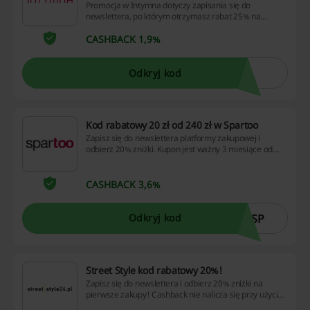
Promocja w Intymna dotyczy zapisania się do
newslettera, po którym otrzymasz rabat 25% na
pierwsze zakupy.
CASHBACK 1,9%
Odkryj kod
Kod rabatowy 20 zł od 240 zł w Spartoo
Zapisz się do newslettera platformy zakupowej i
odbierz 20% zniżki. Kupon jest ważny 3 miesiące od
momentu subskrypcji. Nie obowiązuje na produkty
przecenione i oznaczone jako ''produkt partnerski''.
Sprawdź!
CASHBACK 3,6%
SSP
Odkryj kod
Street Style kod rabatowy 20%!
Zapisz się do newslettera i odbierz 20% zniżki na
pierwsze zakupy! Cashback nie nalicza się przy użyciu
aplikacji Street Style.