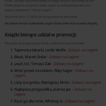
Picodi. Sprawdź wszystkie foldery w swojej skrzynce pocztowej, w tym
SPAM. Jeżeli nie otrzymasz kodu, napisz na cashback@picodi.com z
tytułem wiadomości "Kod do Legimi".
Akcja trwa do 31.12.2024 lub do wyczerpania puli kodów.
Na jednym koncie użytkownika Legimi działa jeden kod na jedną książkę.
Książki biorące udział w promocji:
Wszystkie są dostępne jako ebook, audiobook i synchrobook®
Tajemnica lekarki, Leslie Wolfe -
Zobacz na Legimi
Blask, Marek Stelar -
Zobacz na Legimi
usuń_to!, Tomasz Żak -
Zobacz na Legimi
Wróć przed zmrokiem, Riley Sager -
Zobacz na
Legimi
Listy zza grobu, Remigiusz Mróz -
Zobacz na Legimi
Najlepsza przyjaciółka, Joanna Jax -
Zobacz na
Legimi
Rzuć go dla mnie, Whitney G -
Zobacz na Legimi