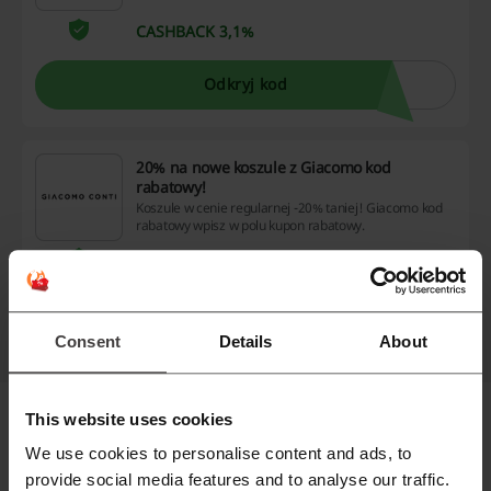
CASHBACK 3,1%
Odkryj kod
20% na nowe koszule z Giacomo kod
rabatowy!
Koszule w cenie regularnej -20% taniej! Giacomo kod
rabatowy wpisz w polu kupon rabatowy.
L20
Odkryj kod
Consent
Details
About
This website uses cookies
Darmowa książka od Legimi dla
We use cookies to personalise content and ads, to
zarejestrowanych użytkowników Picodi!
provide social media features and to analyse our traffic.