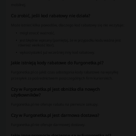
mobilnej.
Co zrobić, jeśli kod rabatowy nie działa?
Może istnieć kilka powodów, dlaczego kod rabatowy się nie wczytuje:
mógł stracić ważność,
jest błędnie wpisany (pamiętaj, że w przypadku kodu ważna jest
również wielkość liter),
wykorzystałeś już wcześniej inny kod rabatowy.
Jakie istnieją kody rabatowe do Furgonetka.pl?
Furgonetka.pl co jakiś czas udostępnia kody rabatowe na wysyłkę
przesyłek za pośrednictwem poszczególnych firm kurierskich.
Czy w Furgonetka.pl jest obniżka dla nowych
użytkowników?
Furgonetka.pl nie oferuje rabatu na pierwsze zakupy.
Czy w Furgonetka.pl jest darmowa dostawa?
Furgonetka.pl nie oferuje darmowej dostawy.
Jakie inne promocje dostępne są w Furgonetka.pl?