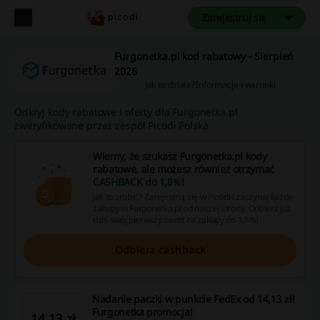
Zarejestruj się
Furgonetka.pl kod rabatowy - Sierpień
2026
Jak to działa?
Informacje i warunki
Odkryj kody rabatowe i oferty dla Furgonetka.pl
zweryfikowane przez zespół Picodi Polska
Wiemy, że szukasz Furgonetka.pl kody
rabatowe, ale możesz również otrzymać
CASHBACK do 1,8%
!
Jak to zrobić? Zarejestruj się w Picodi i zaczynaj każde
zakupy w Furgonetka.pl od naszej strony. Odbierz już
dziś swój pierwszy zwrot za zakupy do 1,8%!
Odbierz cashback
Nadanie paczki w punkcie FedEx od 14,13 zł!
Furgonetka promocja!
14,13 zł