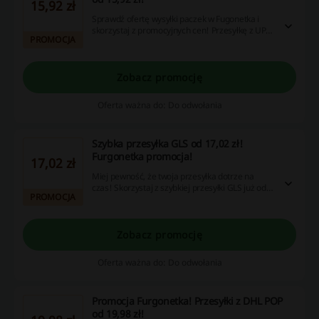
15,92 zł
Sprawdź ofertę wysyłki paczek w Fugonetka i
skorzystaj z promocyjnych cen! Przesyłkę z UPS
PROMOCJA
Access Point nadasz już od 15,92 zł!
Zobacz promocję
Oferta ważna do: Do odwołania
Szybka przesyłka GLS od 17,02 zł!
Furgonetka promocja!
17,02 zł
Miej pewność, że twoja przesyłka dotrze na
czas! Skorzystaj z szybkiej przesyłki GLS już od
PROMOCJA
17,02 zł w Furgonetka.pl. Nie zwlekaj i złóż
zamówienie!
Zobacz promocję
Oferta ważna do: Do odwołania
Promocja Furgonetka! Przesyłki z DHL POP
od 19,98 zł!