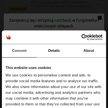
Wyślij swoją przesyłkę szybko i bezpiecznie!
Przesyłkę z Ambro Express możesz nadać już od
PROMOCJA
92,23 zł. Nie zwlekaj i sprawdź!
Zarejestruj się i otrzymuj
cashback
w Furgonetka i
Zobacz promocję
wielu innych sklepach.
Oferta ważna do: Do odwołania
Furgonetka.pl oferta: transport
niestandardowych rzeczy,
Consent
Details
About
Planujesz przesłać coś nietypowego? Przekształć to
zadanie w lekkość, dzięki ofercie Furgonetka.pl!
PROMOCJA
This website uses cookies
Zobacz promocję
We use cookies to personalise content and ads, to
Zarejestruj się przez Facebooka
provide social media features and to analyse our traffic.
Oferta ważna do: Do odwołania
We also share information about your use of our site with
our social media, advertising and analytics partners who
Zarejestruj się przez konto Google
may combine it with other information that you’ve
provided to them or that they’ve collected from your use
Zarejestruj się przez swój e-mail