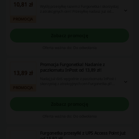
10,81 zł
Wyślij przesyłkę razem z Furgonetka i skorzystaj
z atrakcyjnych cen! Przesyłkę nadasz już od
10,81 zł. Nie przegap okazji!
PROMOCJA
Zobacz promocję
Oferta ważna do: Do odwołania
Promocja Furgonetka! Nadanie z
paczkomatu InPost od 13,89 zł!
13,89 zł
Nadaj już dziś wygodnie z paczkomatu InPost i
skorzystaj z atrakcyjnych cen Furgonetka.pl!
PROMOCJA
Przesyłkę nadasz już od 13,89 zł. Nie przegap!
Zobacz promocję
Oferta ważna do: Do odwołania
Furgonetka przesyłki z UPS Access Point już
od 15,92 zł!