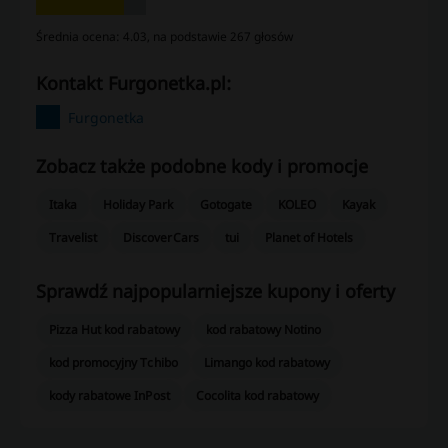
Średnia ocena: 4.03, na podstawie 267 głosów
kontakt Furgonetka.pl:
Furgonetka
Zobacz także podobne kody i promocje
Itaka
Holiday Park
Gotogate
KOLEO
Kayak
Travelist
DiscoverCars
tui
Planet of Hotels
Sprawdź najpopularniejsze kupony i oferty
Pizza Hut kod rabatowy
kod rabatowy Notino
kod promocyjny Tchibo
Limango kod rabatowy
kody rabatowe InPost
Cocolita kod rabatowy