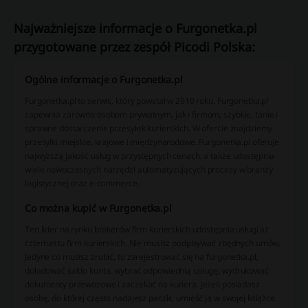
Najważniejsze informacje o Furgonetka.pl
przygotowane przez zespół Picodi Polska:
Ogólne informacje o Furgonetka.pl
Furgonetka.pl to serwis, który powstał w 2010 roku. Furgonetka.pl
zapewnia zarówno osobom prywatnym, jak i firmom, szybkie, tanie i
sprawne dostarczenie przesyłek kurierskich. W ofercie znajdziemy
przesyłki miejskie, krajowe i międzynarodowe. Furgonetka.pl oferuje
najwyższą jakość usług w przystępnych cenach, a także udostępnia
wiele nowoczesnych narzędzi automatyzujących procesy w branży
logistycznej oraz e-commerce.
Co można kupić w Furgonetka.pl
Ten lider na rynku brokerów firm kurierskich udostępnia usługi aż
czternastu firm kurierskich. Nie musisz podpisywać zbędnych umów.
Jedyne co musisz zrobić, to zarejestrować się na furgonetka.pl,
doładować saldo konta, wybrać odpowiednią usługę, wydrukować
dokumenty przewozowe i zaczekać na kuriera. Jeżeli posiadasz
osobę, do której często nadajesz paczki, umieść ją w swojej książce