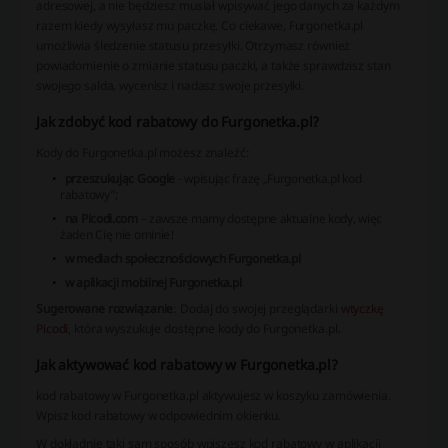
adresowej, a nie będziesz musiał wpisywać jego danych za każdym
razem kiedy wysyłasz mu paczkę. Co ciekawe, Furgonetka.pl
umożliwia śledzenie statusu przesyłki. Otrzymasz również
powiadomienie o zmianie statusu paczki, a także sprawdzisz stan
swojego salda, wycenisz i nadasz swoje przesyłki.
Jak zdobyć kod rabatowy do Furgonetka.pl?
Kody do Furgonetka.pl możesz znaleźć:
przeszukując Google
- wpisując frazę „Furgonetka.pl kod
rabatowy”;
na Picodi.com
– zawsze mamy dostępne aktualne kody, więc
żaden Cię nie ominie!
w mediach społecznościowych Furgonetka.pl
w aplikacji mobilnej Furgonetka.pl
Sugerowane rozwiązanie
: Dodaj do swojej przeglądarki
wtyczkę
Picodi
, która wyszukuje dostępne kody do Furgonetka.pl.
Jak aktywować kod rabatowy w Furgonetka.pl?
kod rabatowy w Furgonetka.pl aktywujesz w koszyku zamówienia.
Wpisz kod rabatowy w odpowiednim okienku.
W dokładnie taki sam sposób wpiszesz kod rabatowy w aplikacji