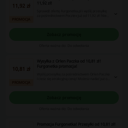
11,92 zł!
11,92 zł
Sprawdź ofertę Furgonetka.pl i wyślij przesyłkę
za pośrednictwem Pocztex już od 11,92 zł! Nie
PROMOCJA
zwlekaj i nadaj przesyłkę już dziś!
Zobacz promocję
Oferta ważna do: Do odwołania
Wysyłka z Orlen Paczka od 10,81 zł!
Furgonetka promocja!
10,81 zł
Wyślij przesyłkę za pośrednictwem Orlen Paczka
i ciesz się atrakcyjną ceną! Możesz nadać już od
PROMOCJA
10,81 zł. Nie zwlekaj!
Zobacz promocję
Oferta ważna do: Do odwołania
Promocja Furgonetka! Przesyłki od 10,81 zł!