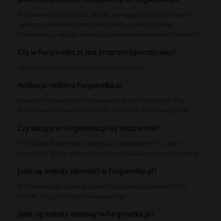
Furgonetka.pl co jakiś czas oferuje promocyjne ceny na przesyłki
wybranych firm kurierskich. Śledź media społecznościowe
Furgonetka.pl, aby być na bieżąco z aktualnymi rabatami i zniżkami.
Czy w Furgonetka.pl jest program lojalnościowy?
Nie, w Furgonetka.pl nie ma takiego programu.
Aplikacja mobilna Furgonetka.pl
Aplikację Furgonetka.pl można pobrać za darmo z
Google Play
.
Średnia ocen aplikacji to 4,6 w APP Store oraz 4,3 w Google Play.
Czy zakupy w Furgonetka.pl są bezpieczne?
Tak. Strona Furgonetka.pl korzysta z zabezpieczeń SSL, które
poznasz po kłódce obok adresu strony w pasku u góry przeglądarki.
Jakie są metody płatności w Furgonetka.pl?
W Furgonetka.pl za usługi zapłacisz za pomocą systemu PayPro,
PayPal, TPay, a także przelewu zwykłego
Jakie są metody dostawy w Furgonetka.pl?