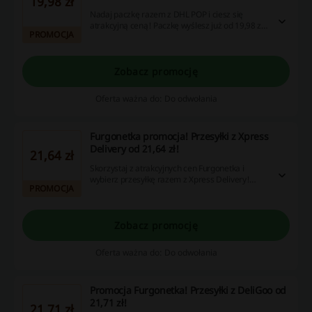
19,98 zł
Nadaj paczkę razem z DHL POP i ciesz się
atrakcyjną ceną! Paczkę wyślesz już od 19,98 zł.
PROMOCJA
Sprawdź i złóż zamówienie!
Zobacz promocję
Oferta ważna do: Do odwołania
Furgonetka promocja! Przesyłki z Xpress
Delivery od 21,64 zł!
21,64 zł
Skorzystaj z atrakcyjnych cen Furgonetka i
wybierz przesyłkę razem z Xpress Delivery!
PROMOCJA
Przesyłkę nadasz już od 21,64 zł. Nie zwlekaj i
złóż zamówienie!
Zobacz promocję
Oferta ważna do: Do odwołania
Promocja Furgonetka! Przesyłki z DeliGoo od
21,71 zł!
21,71 zł