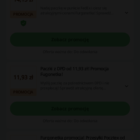
Nadaj paczkę w punkcie FedEx i ciesz się
atrakcyjnymi cenami Furgonetka! Sprawdź
PROMOCJA
ofertę i nadaj przesyłkę już dziś!
Zobacz promocję
Oferta ważna do: Do odwołania
Paczki z DPD od 11,93 zł! Promocja
Fugonetka!
11,93 zł
Wyślij paczkę za pośrednictwem DPD i nie
przepłacaj! Sprawdź atrakcyjną ofertę
PROMOCJA
Furgonetka.pl i skorzystaj już dziś. Nie przegap!
Zobacz promocję
Oferta ważna do: Do odwołania
Furgonetka promocja! Przesyłki Pocztex od