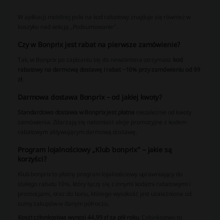
W aplikacji mobilnej pole na kod rabatowy znajduje się również w
koszyku nad sekcją „Podsumowanie”.
Czy w Bonprix jest rabat na pierwsze zamówienie?
Tak, w Bonprix po zapisaniu się do newslettera otrzymasz
kod
rabatowy na darmową dostawę i rabat −10% przy zamówieniu od 99
zł
.
Darmowa dostawa Bonprix – od jakiej kwoty?
Standardowo dostawa w Bonprix jest płatna
niezależnie od kwoty
zamówienia. Zdarzają się natomiast akcje promocyjne z kodem
rabatowym aktywującym darmową dostawę.
Program lojalnościowy „Klub bonprix” – jakie są
korzyści?
Klub bonprix to płatny program lojalnościowy uprawniający do
stałego rabatu 10%, który łączy się z innymi kodami rabatowymi i
promocjami, oraz do bonu, którego wysokość jest uzależniona od
sumy zakupów w danym półroczu.
Koszt członkostwa wynosi 44,99 zł za pół roku
. Członkostwo to