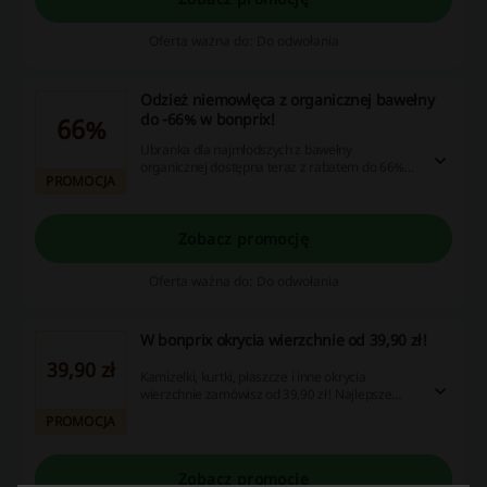
Oferta ważna do: Do odwołania
Odzież niemowlęca z organicznej bawełny
do -66% w bonprix!
66%
Ubranka dla najmłodszych z bawełny
organicznej dostępna teraz z rabatem do 66%!
PROMOCJA
Skorzystaj z najlepszych obniżek!
Zobacz promocję
Oferta ważna do: Do odwołania
W bonprix okrycia wierzchnie od 39,90 zł!
39,90 zł
Kamizelki, kurtki, płaszcze i inne okrycia
wierzchnie zamówisz od 39,90 zł! Najlepsze
okazje cenowe na ciepłe okrycia - sprawdź i kup
PROMOCJA
dzisiaj!
Zobacz promocję