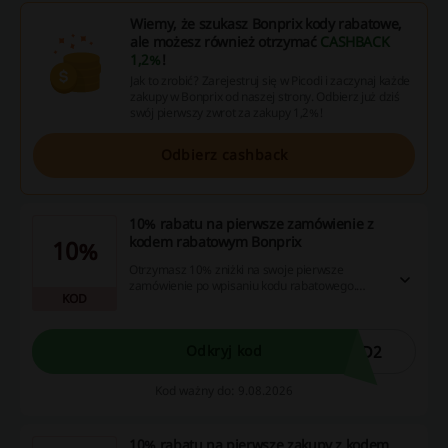
Wiemy, że szukasz Bonprix kody rabatowe,
ale możesz również otrzymać
CASHBACK
1,2%
!
Jak to zrobić? Zarejestruj się w Picodi i zaczynaj każde
zakupy w Bonprix od naszej strony. Odbierz już dziś
swój pierwszy zwrot za zakupy 1,2%!
Odbierz cashback
10% rabatu na pierwsze zamówienie z
kodem rabatowym Bonprix
10%
Otrzymasz 10% zniżki na swoje pierwsze
zamówienie po wpisaniu kodu rabatowego.
KOD
Skorzystaj z tej okazji i zrób zakupy w Bonprix!
AD2
Odkryj kod
Kod ważny do: 9.08.2026
10% rabatu na pierwsze zakupy z kodem