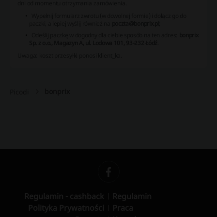
dni od momentu otrzymania zamówienia.
Wypełnij formularz zwrotu (w dowolnej formie) i dołącz go do
paczki, a lepiej wyślij również na
poczta@bonprix.pl
;
Odeślij paczkę w dogodny dla ciebie sposób na ten adres:
bonprix
Sp. z o.o., Magazyn A, ul. Lodowa 101, 93-232 Łódź
.
Uwaga: koszt przesyłki ponosi klient_ka.
bonprix
Picodi
Regulamin - cashback
Regulamin
Polityka Prywatności
Praca