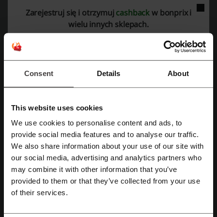
Zarejestruj się i otrzymuj
cashback
w bonprix i
Oferta ważna do: Do odwołania
wielu innych sklepach.
Sukienki midi od 29,99 zł w bonprix!
29,99 zł
Najmodniejsze sukienki jesienne o długości midi
już od 29,99 zł! Sprawdź i zamów teraz w dobrej
Consent
Details
About
PROMOCJA
cenie! Oszczędź na zakupach bez Bonprix kod
rabatowy
This website uses cookies
Zobacz promocję
We use cookies to personalise content and ads, to
Zarejestruj się przez Facebooka
provide social media features and to analyse our traffic.
Oferta ważna do: Do odwołania
We also share information about your use of our site with
our social media, advertising and analytics partners who
Zarejestruj się przez konto Google
Od 29,99 zł zmysłowa bielizna w bonprix!
may combine it with other information that you’ve
29,99 zł
provided to them or that they’ve collected from your use
Kup teraz wygodne figi oraz staniki od 29,99 zł!
Zarejestruj się przez swój e-mail
Atrakcyjne ceny na wyjątkową bieliznę - sprawdź
of their services.
PROMOCJA
nowości! Kupuj taniej bez wpisywania Bonprix
kod rabatowy!