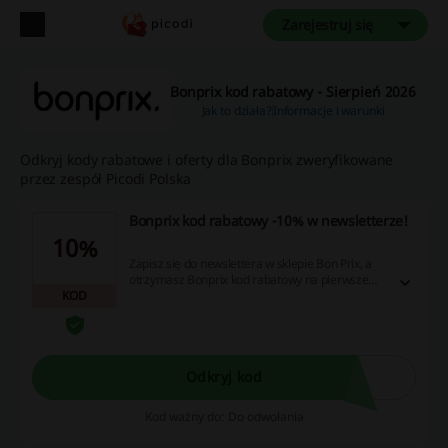
Zarejestruj się
Bonprix kod rabatowy - Sierpień 2026
Jak to działa?
Informacje i warunki
Odkryj kody rabatowe i oferty dla Bonprix zweryfikowane
przez zespół Picodi Polska
Bonprix kod rabatowy -10% w newsletterze!
10%
Zapisz się do newslettera w sklepie Bon Prix, a
otrzymasz Bonprix kod rabatowy na pierwsze
KOD
zakupy. Zniżka do wykorzystania przy zakupach
od 99 zł.
Odkryj kod
Kod ważny do: Do odwołania