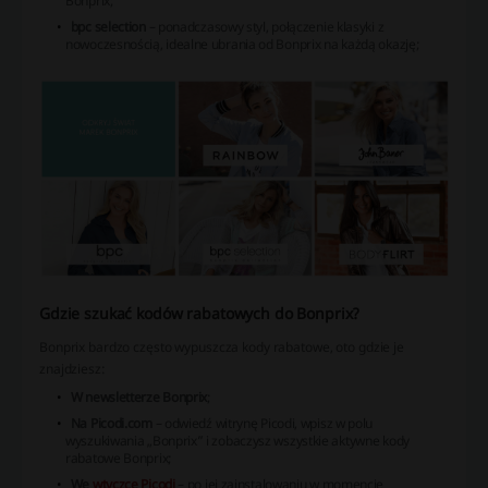
Bonprix;
bpc selection
– ponadczasowy styl, połączenie klasyki z
nowoczesnością, idealne ubrania od Bonprix na każdą okazję;
Gdzie szukać kodów rabatowych do Bonprix?
Bonprix bardzo często wypuszcza kody rabatowe, oto gdzie je
znajdziesz:
W newsletterze Bonprix
;
Na Picodi.com
– odwiedź witrynę Picodi, wpisz w polu
wyszukiwania „Bonprix” i zobaczysz wszystkie aktywne kody
rabatowe Bonprix;
We
wtyczce Picodi
– po jej zainstalowaniu w momencie