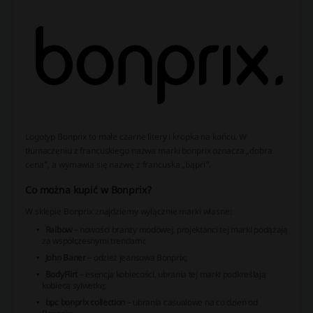
Logotyp Bonprix to małe czarne litery i kropka na końcu. W
tłumaczeniu z francuskiego nazwa marki bonprix oznacza „dobra
cena”, a wymawia się nazwę z francuska „bąpri”.
Co można kupić w Bonprix?
W sklepie Bonprix znajdziemy wyłącznie marki własne:
Raibow
– nowości branży modowej, projektanci tej marki podążają
za współczesnymi trendami;
John Baner
– odzież jeansowa Bonprix;
BodyFlirt
– esencja kobiecości, ubrania tej marki podkreślają
kobiecą sylwetkę;
bpc bonprix collection
– ubrania casualowe na co dzień od