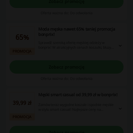
Zobacz promocję
Oferta ważna do: Do odwołania
Moda męska nawet 65% taniej promocja
bonprix!
65%
Sprawdź szeroką ofertę męskiej odzieży w
bonprix! W atrakcyjnych cenach koszulki, bluzy,
PROMOCJA
spodnie i wiele więcej. Zamów już dziś!
Zobacz promocję
Oferta ważna do: Do odwołania
Męski smart casual od 39,99 zł w bonprix!
39,99 zł
Zamów teraz wygodne koszule i spodnie męskie
w stylu smart casual! Najlepsze ceny na
swobodny styl do pracy!
PROMOCJA
Zobacz promocję