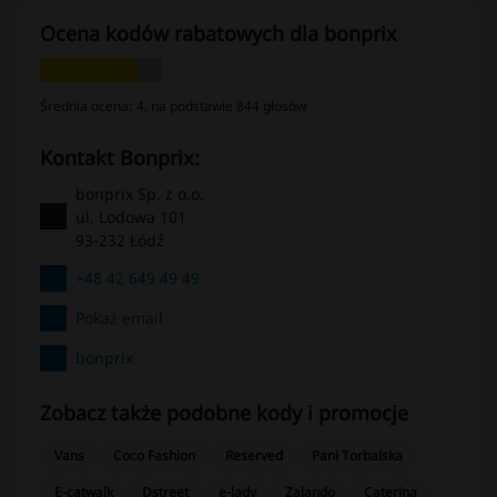
Ocena kodów rabatowych dla bonprix
Średnia ocena: 4, na podstawie 844 głosów
kontakt Bonprix:
bonprix Sp. z o.o.
ul. Lodowa 101
93-232 Łódź
+48 42 649 49 49
Pokaż email
bonprix
Zobacz także podobne kody i promocje
Vans
Coco Fashion
Reserved
Pani Torbalska
E-catwalk
Dstreet
e-lady
Zalando
Caterina