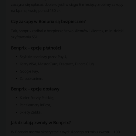
zaczyna się opłacać dopiero jeśli w ciągu 6 miesięcy zrobimy zakupy
na łączną kwotę ponad 450 zł.
Czy zakupy w Bonprix są bezpieczne?
Tak, bonprix zadbał o bezpieczeństwo klientów i klientek, m.in. dzięki
szyfrowaniu SSL.
Bonprix – opcje płatności
Szybkie przelewy przez PayU,
Karty VISA, MasterCard, Discover, Diners Club,
Google Pay,
Za pobraniem.
Bonprix – opcje dostawy
Kurier Poczty Polskiej,
Paczkomaty InPost,
Sklepy Żabka.
Jak działają zwroty w Bonprix?
W Bonprix można skorzystać z wydłużonego terminu zwrotu – 100