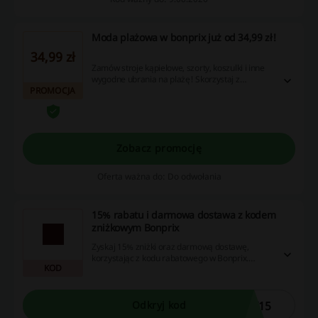
Moda plażowa w bonprix już od 34,99 zł!
34,99 zł
Zamów stroje kąpielowe, szorty, koszulki i inne
wygodne ubrania na plażę! Skorzystaj z
PROMOCJA
promocji i przygotuj się na letnie wyjazdy!
Zobacz promocję
Oferta ważna do: Do odwołania
15% rabatu i darmowa dostawa z kodem
zniżkowym Bonprix
Zyskaj 15% zniżki oraz darmową dostawę,
korzystając z kodu rabatowego w Bonprix.
KOD
Skorzystaj z tej promocji już teraz!
Y15
Odkryj kod