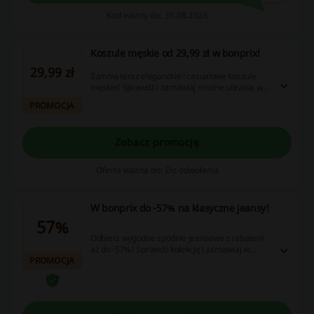
Kod ważny do: 30.08.2026
Koszule męskie od 29,99 zł w bonprix!
29,99 zł
Zamów teraz eleganckie i casualowe koszule
męskie! Sprawdź i zamawiaj modne ubrania w
doskonałej cenie!
PROMOCJA
Zobacz promocję
Oferta ważna do: Do odwołania
W bonprix do -57% na klasyczne jeansy!
57%
Odbierz wygodne spodnie jeansowe z rabatem
aż do -57%! Sprawdź kolekcję i zamawiaj w
PROMOCJA
obniżonej cenie! Nie musisz używać Bonprix kod
rabatowy!