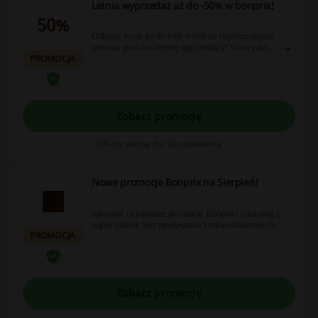
Letnia wyprzedaż aż do -50% w bonprix!
50%
Odbierz teraz aż do 50% zniżki na najmodniejsze
ubrania podczas letniej wyprzedaży! Skorzystaj
PROMOCJA
z promocji już teraz!
Zobacz promocję
Oferta ważna do: Do odwołania
Nowe promocje Bonprix na Sierpień!
Sprawdź najnowsze promocje Bonprix i korzystaj z
super zniżek, bez wpisywania kodów rabatowych.
PROMOCJA
Zobacz promocję