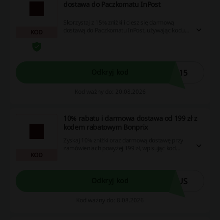
dostawa do Paczkomatu InPost
Skorzystaj z 15% zniżki i ciesz się darmową
dostawą do Paczkomatu InPost, używając kodu
KOD
rabatowego. To świetna okazja na zakupy!
T15
Odkryj kod
Kod ważny do: 20.08.2026
10% rabatu i darmowa dostawa od 199 zł z
kodem rabatowym Bonprix
Zyskaj 10% zniżki oraz darmową dostawę przy
zamówieniach powyżej 199 zł, wpisując kod
KOD
rabatowy w koszyku. Skorzystaj z tej promocji w
Bonprix!
CUS
Odkryj kod
Kod ważny do: 8.08.2026