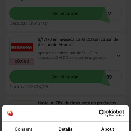
OOM
Ver el cupón
Caduca: En curso
S/1,170 en lavaseca LG AI DD con cupón de
descuento Hiraoka
Aprovecha un descuento de S/1,170 en
lavasecas LG AI DD al realizar tu pago con
CÓDIGO
Interbank utilizando el cupón de descuento
Hiraoka.
839
Ver el cupón
Caduca: 12/08/26
Hasta un 78% de descuento en productos
Amazfit con envío gratuito
Aprovecha descuentos de hasta un 78% en productos
seleccionados, además de recibir envío gratuito.
PROMOCIÓN
Consent
Details
About