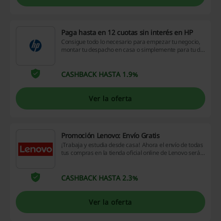
Paga hasta en 12 cuotas sin interés en HP
Consigue todo lo necesario para empezar tu negocio,
montar tu despacho en casa o simplemente para tu día
a día al mejor precio con HP. Ahora puedes pagar
hasta en 12 cuotas sin intereses. Entra ahora y
encuentra el equipo perfecto.
CASHBACK HASTA 1.9%
Ver la oferta
Promoción Lenovo: Envío Gratis
¡Trabaja y estudia desde casa! Ahora el envío de todas
tus compras en la tienda oficial online de Lenovo será
completamente gratis. ¡Aprovecha esta oportunidad!
CASHBACK HASTA 2.3%
Ver la oferta