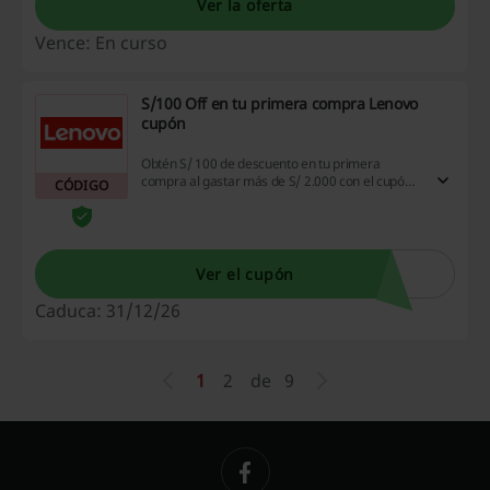
Ver la oferta
Vence: En curso
S/100 Off en tu primera compra Lenovo
cupón
Obtén S/ 100 de descuento en tu primera
compra al gastar más de S/ 2.000 con el cupón
CÓDIGO
Lenovo. Esta oferta no es válida para servicios,
software, outlet o accesorios y es válida hasta el
31 de diciembre de 2026.
Ver el cupón
Caduca: 31/12/26
1
2
de
9