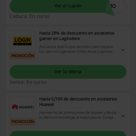
NIO
Ver el cupón
Caduca: En curso
Hasta 28% de descuento en accesorios
gamer en Loginstore
¡Encuentra todo lo que necesites para mejorar
tus stats en Loginstore! Entra ahora y aprovecha
PROMOCIÓN
los descuentos hasta del 28% en accesorios
gamer ¡Dale!
Ver la oferta
Vence: En curso
Hasta S/100 de descuento en accesorios
Huawei
¡Aprovecha las promociones de Huawei y llévate
lo último en tecnología al mejor precio! Compra
PROMOCIÓN
accesorios con hasta S/100 de ahorro.