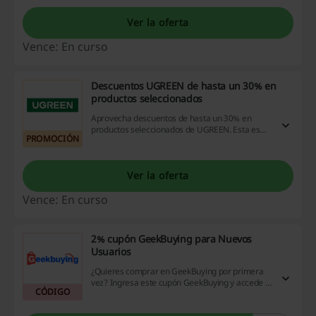
¡Dale!
Ver la oferta
Vence: En curso
Descuentos UGREEN de hasta un 30% en
productos seleccionados
Aprovecha descuentos de hasta un 30% en
productos seleccionados de UGREEN. Esta es
PROMOCIÓN
una excelente oportunidad para adquirir
artículos de calidad a un precio más accesible.
Ver la oferta
Vence: En curso
2% cupón GeekBuying para Nuevos
Usuarios
¿Quieres comprar en GeekBuying por primera
vez? Ingresa este cupón GeekBuying y accede a
CÓDIGO
$2 USD en tu primera compra. ¡Aprovecha esta
oportunidad!