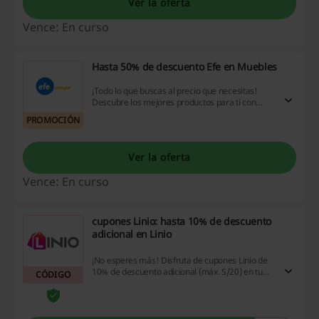
Ver la oferta
Vence: En curso
Hasta 50% de descuento Efe en Muebles
¡Todo lo que buscas al precio que necesitas!
Descubre los mejores productos para ti con
hasta 50% de descuento en Efe. ¡Haz click y
PROMOCIÓN
aprovecha ya!
Ver la oferta
Vence: En curso
cupones Linio: hasta 10% de descuento
adicional en Linio
¡No esperes más! Disfruta de cupones Linio de
10% de descuento adicional (máx. S/20) en tu
CÓDIGO
primera compra en casi toda la tienda en Linio.
¡Entra y aprovecha esta oportunidad! ¡Haz clic!