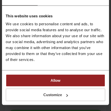
Ver la oferta
Vence: En curso
This website uses cookies
We use cookies to personalise content and ads, to
Descuentos Baseus de hasta un 30% en
provide social media features and to analyse our traffic.
Aliexpress
We also share information about your use of our site with
Aprovecha descuentos Baseus de hasta un 30%
our social media, advertising and analytics partners who
en Aliexpress. Descubre una amplia variedad de
may combine it with other information that you’ve
PROMOCIÓN
productos en promoción.
provided to them or that they’ve collected from your use
of their services.
Ver la oferta
Vence: En curso
Allow
Hasta 50% de descuento Adorama en
Computadoras
Customize
¡Ahorra en lo último en tecnología! Descubre lo
mejor en computadoras con hasta 50% de
PROMOCIÓN
descuento en Adorama. ¡Haz click ya!