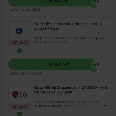
DKX
Ver el cupón
Caduca: 31/08/26
5% de descuento en tu primera compra |
cupón HP Peru
Obtén un 5% de descuento en tu primera compra al
utilizar el cupón HP Peru.
CÓDIGO
OHP
Ver el cupón
Caduca: En curso
Hasta 45% de Descuento en LG XBOOM + 5%
con coupon | LG cupón
Aprovecha el increíble ahorro que te brindamos,
con un descuento de hasta el 45% en LG
CÓDIGO
XBOOM, y además, si utilizas el cupón,
¡obtendrás un 5% extra!