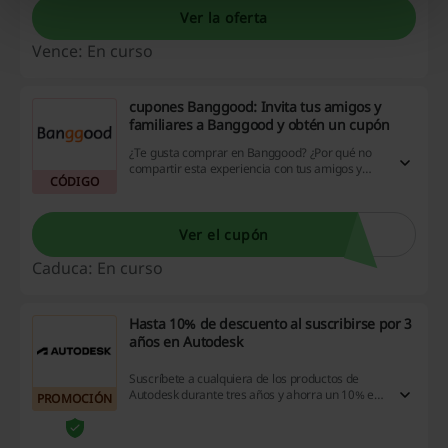
Ver la oferta
Vence: En curso
cupones Banggood: Invita tus amigos y
familiares a Banggood y obtén un cupón
¿Te gusta comprar en Banggood? ¿Por qué no
compartir esta experiencia con tus amigos y
CÓDIGO
familia? Invítalos y obtén cupones Banggood del
US$ 3 + 10% de cada tu compra US$ 10+ con tu
enlace privado. ¡Entra ahora!
Ver el cupón
Caduca: En curso
Hasta 10% de descuento al suscribirse por 3
años en Autodesk
Suscríbete a cualquiera de los productos de
Autodesk durante tres años y ahorra un 10% en
PROMOCIÓN
comparación con la compra y la renovación de
una suscripción anual durante el mismo periodo
y 40% en comparación con el precio mensual.