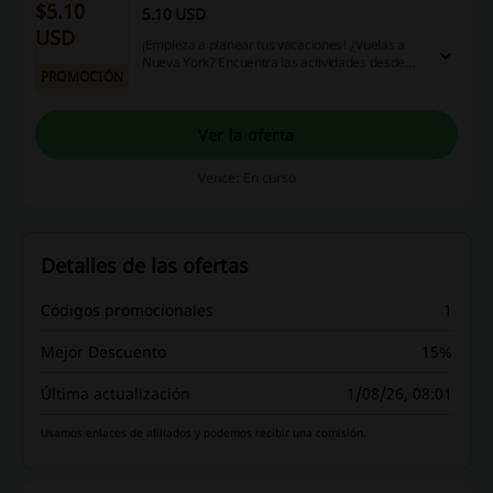
$5.10
5.10 USD
USD
¡Empieza a planear tus vacaciones! ¿Vuelas a
Nueva York? Encuentra las actividades desde
PROMOCIÓN
solo 5.10 USD en Avianca. ¡Aprovecha esta
oportunidad y conoce Nueva York como nadie!
Ver la oferta
Vence: En curso
Detalles de las ofertas
Códigos promocionales
1
Mejor Descuento
15%
Última actualización
1/08/26, 08:01
Usamos enlaces de afiliados y podemos recibir una comisión.