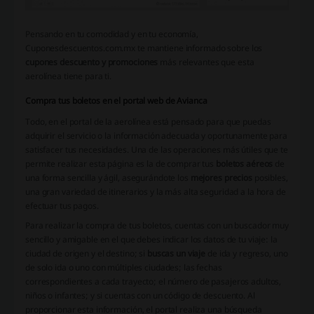
Pensando en tu comodidad y en tu economía,
Cuponesdescuentos.com.mx te mantiene informado sobre los
cupones descuento y promociones
más relevantes que esta
aerolínea tiene para ti.
Compra tus boletos en el portal web de Avianca
Todo, en el portal de la aerolínea está pensado para que puedas
adquirir el servicio o la información adecuada y oportunamente para
satisfacer tus necesidades. Una de las operaciones más útiles que te
permite realizar esta página es la de comprar tus
boletos aéreos
de
una forma sencilla y ágil, asegurándote los
mejores precios
posibles,
una gran variedad de itinerarios y la más alta seguridad a la hora de
efectuar tus pagos.
Para realizar la compra de tus boletos, cuentas con un buscador muy
sencillo y amigable en el que debes indicar los datos de tu viaje: la
ciudad de origen y el destino; si
buscas un viaje
de ida y regreso, uno
de solo ida o uno con múltiples ciudades; las fechas
correspondientes a cada trayecto; el número de pasajeros adultos,
niños o infantes; y si cuentas con un código de descuento. Al
proporcionar esta información, el portal realiza una búsqueda