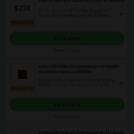
Viaja a Colombia desde $274 USD en Avianca
$274
¡Pronto más cerca de Colombia! Bogotá con 7
frecuencias semanales a partir de diciembre
desde solo $274 USD. Conecta con más de 50
PROMOCIÓN
destinos de América y Europa, vía la capital
colombiana.
Ver la oferta
Vence: En curso
Gana 500 millas de bienvenida con tarjeta
de crédito Avianca LifeMiles
¡Disfruta de las ventajas de la tarjeta de Avianca
LifeMiles! Consigue la tuya y gana hasta 500
PROMOCIÓN
millas de bienvenida.
Ver la oferta
Vence: En curso
Promoción Avianca: Actividades en NY desde