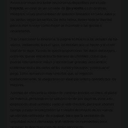
Avianca te mostrará todos los horarios disponibles para cada
trayecto
, en caso de ser un viaje de
ida y vuelta
o con destinos
múltiples, si hay una cantidad de asientos limitados en cada vuelo y
los costos según las tarifas. De esta forma, tienes toda la libertad
para armar tu viaje como mejor se acomode a tus gustos o
necesidades.
Tras seleccionar tu itinerario, la página te muestra los detalles de tus
vuelos, incluyendo, si es el caso, las escalas que se hacen y el costo
total de tu viaje. Ya solo te queda proporcionar los datos del viajero,
entre los que se encuentra tu número de LifeMiles, con el que
podrás intercambiar millas y aprovechar grandes descuentos;
confirmar todos los datos de los vuelos y los tuyos; y efectuar el
pago. Estos son pasos muy sencillos que, al seguirlos
cuidadosamente, te asegurarán un viaje placentero operado por los
mejores.
Además de ofrecerte la opción de comprar boletos en línea, el portal
de Avianca, pensando en la satisfacción de sus viajeros, pone a tu
disposición otros servicios como el web check-in, para que ahorres
tiempo y evites la congestión; la consulta del estado de los vuelos;
un efectivo rastreador de equipaje, para que la sensación de
seguridad nunca disminuya; y un sistema de reembolsos para
proteger tu dinero en caso de algún imprevisto.