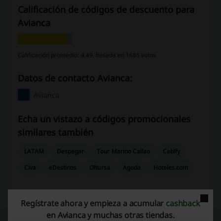
Calificación de códigos de descuento para
Avianca
Calificación promedio: 4.49, basada en 1685 votos
Datos de contacto Avianca:
Avianca
Echa un vistazo a códigos promocionales
similares también
LATAM
Despegar
Tour Marino Callao
Cabify
Civa
eDestinos
Oltursa
Agoda
Hoteles.com
Mira los cupones y ofertas más populares
Regístrate ahora y empieza a acumular
cashback
cupon Rappi
cupones Promart
cupon Natura
en Avianca y muchas otras tiendas.