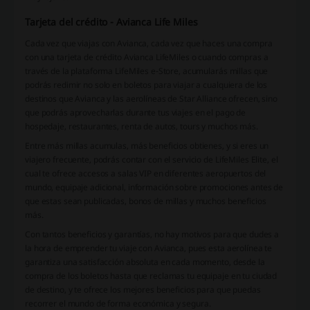
Tarjeta del crédito - Avianca Life Miles
Cada vez que viajas con Avianca, cada vez que haces una compra
con una tarjeta de crédito Avianca LifeMiles o cuando compras a
través de la plataforma LifeMiles e-Store, acumularás millas que
podrás redimir no solo en boletos para viajar a cualquiera de los
destinos que Avianca y las aerolíneas de Star Alliance ofrecen, sino
que podrás aprovecharlas durante tus viajes en el pago de
hospedaje, restaurantes, renta de autos, tours y muchos más.
Entre más millas acumulas, más beneficios obtienes, y si eres un
viajero frecuente, podrás contar con el servicio de LifeMiles Elite, el
cual te ofrece accesos a salas VIP en diferentes aeropuertos del
mundo, equipaje adicional, información sobre promociones antes de
que estas sean publicadas, bonos de millas y muchos beneficios
más.
Con tantos beneficios y garantías, no hay motivos para que dudes a
la hora de emprender tu viaje con Avianca, pues esta aerolínea te
garantiza una satisfacción absoluta en cada momento, desde la
compra de los boletos hasta que reclamas tu equipaje en tu ciudad
de destino, y te ofrece los mejores beneficios para que puedas
recorrer el mundo de forma económica y segura.