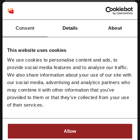
codigo de descuento Bata
cupones Samsung
cupon Renzo Costa
Consent
Details
About
Más sobre Avianca:
This website uses cookies
Avianca, mucho más que volar
We use cookies to personalise content and ads, to
Regístrate con Facebook
provide social media features and to analyse our traffic.
We also share information about your use of our site with
our social media, advertising and analytics partners who
Regístrate con Google
may combine it with other information that you’ve
provided to them or that they’ve collected from your use
Regístrate con el correo electrónico
of their services.
Allow