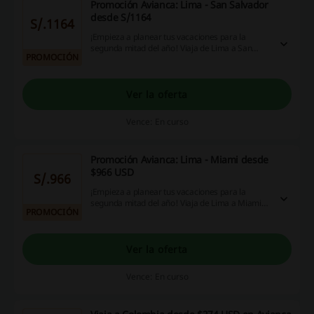
Promoción Avianca: Lima - San Salvador
desde S/1164
S/.1164
¡Empieza a planear tus vacaciones para la
segunda mitad del año! Viaja de Lima a San
PROMOCIÓN
Salvador en las alas de Avianca desde solo
S/1164. ¡Aprovecha esta oportunidad!
Ver la oferta
Vence: En curso
Promoción Avianca: Lima - Miami desde
$966 USD
S/.966
¡Empieza a planear tus vacaciones para la
segunda mitad del año! Viaja de Lima a Miami
PROMOCIÓN
en las alas de Avianca desde sólo $966 USD.
¡Aprovecha esta oportunidad!
Ver la oferta
Vence: En curso