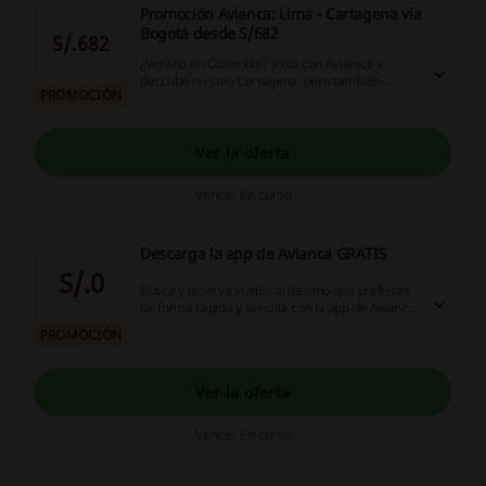
Promoción Avianca: Lima - Cartagena vía
Bogotá desde S/682
S/.682
¿Verano en Colombia? ¡Volá con Avianica y
descubrí no solo Cartagena, pero también
PROMOCIÓN
Bogotá! Vuelos desde S/682. ¿A qué estás
esperando?
Ver la oferta
Vence: En curso
Descarga la app de Avianca GRATIS
S/.0
Busca y reserva vuelos al destino que prefieras
de forma rápida y sencilla con la app de Avianca.
Además, sé el primero en conocer nuestras
PROMOCIÓN
ofertas especiales para viajar al destino que
quieras. Explora paquetes de viaje con Avianca
Tours y encuentra descuentos en hospedaje,
Ver la oferta
alquiler de auto, seguros y más.
Vence: En curso