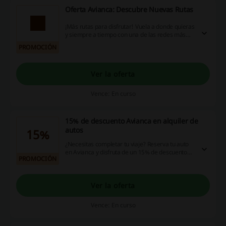
Oferta Avianca: Descubre Nuevas Rutas
¡Más rutas para disfrutar! Vuela a donde quieras
y siempre a tiempo con una de las redes más
grandes de Latinoamérica. ¡Entra ahora y viaja
PROMOCIÓN
con Avianca!
Ver la oferta
Vence: En curso
15% de descuento Avianca en alquiler de
autos
15%
¿Necesitas completar tu viaje? Reserva tu auto
en Avianca y disfruta de un 15% de descuento
PROMOCIÓN
en la reserva. ¡Dale!
Ver la oferta
Vence: En curso