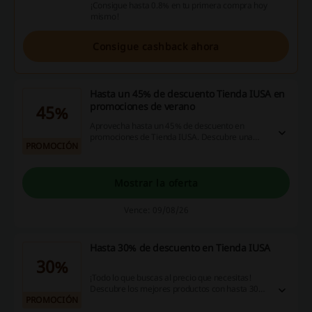
¡Consigue hasta 0.8% en tu primera compra hoy
mismo!
Consigue cashback ahora
Hasta un 45% de descuento Tienda IUSA en
promociones de verano
45%
Aprovecha hasta un 45% de descuento en
promociones de Tienda IUSA. Descubre una
PROMOCIÓN
variedad de productos que facilitan disminuir tus
gastos al comprar.
Mostrar la oferta
Vence: 09/08/26
Hasta 30% de descuento en Tienda IUSA
30%
¡Todo lo que buscas al precio que necesitas!
Descubre los mejores productos con hasta 30%
PROMOCIÓN
de descuento en tu compra en Tienda IUSA.
¡Haz click ya!