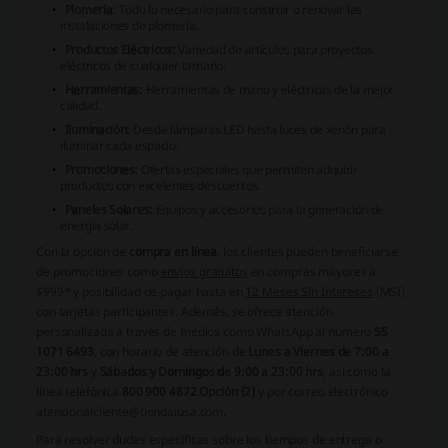
Plomería:
Todo lo necesario para construir o renovar las
instalaciones de plomería.
Productos Eléctricos:
Variedad de artículos para proyectos
eléctricos de cualquier tamaño.
Herramientas:
Herramientas de mano y eléctricas de la mejor
calidad.
Iluminación:
Desde lámparas LED hasta luces de xenón para
iluminar cada espacio.
Promociones:
Ofertas especiales que permiten adquirir
productos con excelentes descuentos.
Paneles Solares:
Equipos y accesorios para la generación de
energía solar.
Con la opción de
compra en línea
, los clientes pueden beneficiarse
de promociones como
envíos gratuitos
en compras mayores a
$999* y posibilidad de pagar hasta en
12 Meses Sin Intereses
(MSI)
con tarjetas participantes. Además, se ofrece atención
personalizada a través de medios como WhatsApp al número
55
1071 6493
, con horario de atención de
Lunes a Viernes de 7:00 a
23:00 hrs
y
Sábados y Domingos de 9:00 a 23:00 hrs
, así como la
línea telefónica
800 900 4872 Opción (2)
y por correo electrónico
atencionalcliente@tiendaiusa.com
.
Para resolver dudas específicas sobre los tiempos de entrega o