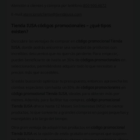
Atención a clientes y compra por teléfono:
800 900 4872
E-mail:
atencionalcliente@tiendaiusa.com
Tienda IUSA códigos promocionales – ¿qué tipos
existen?
Descubre las ventajas de comprar en
código promocional Tienda
IUSA
, donde podrás encontrar una variedad de productos con
increíbles descuentos que no querrás perderte. Para empezar,
puedes beneficiarte de hasta un 30% de
códigos promocionales
en
seleccionados, permitiéndote adquirir todo lo que necesitas a
precios más que accesibles.
Si estás buscando optimizar tu presupuesto, entonces aprovecha los
combos especiales con hasta un 30% de
códigos promocionales
en
código promocional Tienda IUSA
, ideales para obtener más por
menos. Además, para facilitar tus compras,
código promocional
Tienda IUSA
ofrece hasta 12 Meses Sin Intereses (MSI) en ciertos
productos, lo que convierte a grandes compras en pagos pequeños y
manejables a lo largo del tiempo.
Otra gran ventaja de adquirir tus productos en
código promocional
Tienda IUSA
es la opción de envío gratuito en compras que superen
los $999. Esto no solo aumenta tu ahorro, sino que también te ofrece