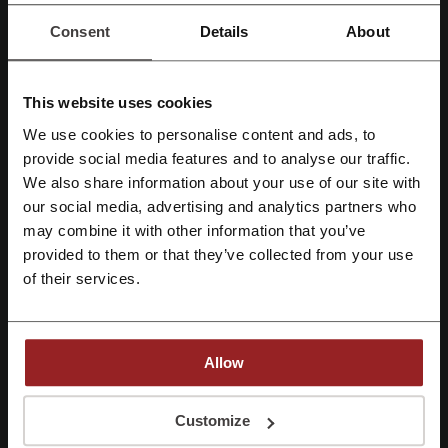
Consent
Details
About
Califica los códigos de descuento para Tienda IUSA y ayuda a otros
usuarios a elegir las mejores ofertas
This website uses cookies
Datos de contacto Tienda IUSA:
We use cookies to personalise content and ads, to
Regístrate con Facebook
provide social media features and to analyse our traffic.
Tienda IUSA
We also share information about your use of our site with
our social media, advertising and analytics partners who
Echa un vistazo a códigos promocionales
Regístrate con Google
may combine it with other information that you’ve
similares también
provided to them or that they’ve collected from your use
Regístrate con el correo electrónico
Huawei
Lenovo
Office Depot
Xiaomi
Steren
of their services.
Casetify
Elektra
LG
DDTech
Doto
Honor
HP
Office Max
CyberPuerta
RadioShack
Allow
Mira los cupones y ofertas más populares
Al registrarse, confirma haber leído y aceptado "
Términos y condiciones
" y la
"
Política de privacidad.
"
Customize
cupon Bodega Aurrera
cupon Walmart
cupon Temu