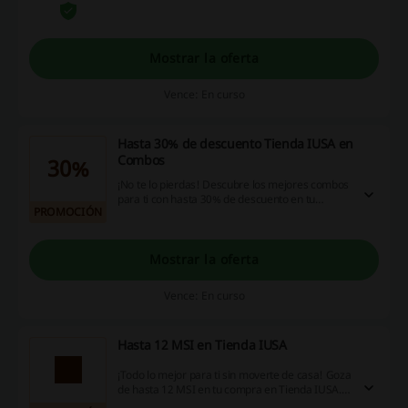
Mostrar la oferta
Vence: En curso
Hasta 30% de descuento Tienda IUSA en
Combos
30%
¡No te lo pierdas! Descubre los mejores combos
para ti con hasta 30% de descuento en tu
PROMOCIÓN
compra en Tienda IUSA. ¡Dale!
Mostrar la oferta
Vence: En curso
Hasta 12 MSI en Tienda IUSA
¡Todo lo mejor para ti sin moverte de casa! Goza
de hasta 12 MSI en tu compra en Tienda IUSA.
¡Haz click ya!