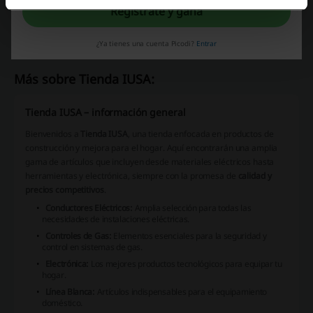
Regístrate y gana
cupon Mercado Libre
codigo promocional Starbucks
¿Ya tienes una cuenta Picodi?
Entrar
Más sobre Tienda IUSA:
Tienda IUSA – información general
Bienvenidos a
Tienda IUSA
, una tienda enfocada en productos de
construcción y mejora para el hogar. Aquí encontrarán una amplia
gama de artículos que incluyen desde materiales eléctricos hasta
herramientas y electrónica, siempre con la promesa de
calidad y
precios competitivos
.
Conductores Eléctricos:
Amplia selección para todas las
necesidades de instalaciones eléctricas.
Controles de Gas:
Elementos esenciales para la seguridad y
control en sistemas de gas.
Electrónica:
Los mejores productos tecnológicos para equipar tu
hogar.
Línea Blanca:
Artículos indispensables para el equipamiento
doméstico.