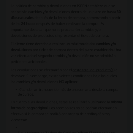
La política de cambios y devoluciones en ISEEN establece que se
aceptarán cambios y/o devoluciones dentro de un plazo de hasta
30
días naturales
después de la fecha de compra, comenzando a partir
de las
24 horas
después de haber realizado la compra. Es
importante destacar que no se procesarán cambios y/o
devoluciones de productos sin presentar el ticket de compra.
El cliente tiene derecho a realizar un
máximo de dos cambios y/o
devoluciones
por ticket de compra dentro del plazo establecido. Una
vez efectuado el segundo cambio y/o devolución no se admitirán
peticiones adicionales.
Las devoluciones se efectuarán por el
costo total del producto(s)
a
devolver. Sin embargo, existen ciertas condiciones bajo las cuales
los cambios y/o devoluciones
NO aplican
:
Cuando han transcurrido más de una semana desde la compra
de cursos.
En cuanto a las devoluciones, estas se realizarán utilizando la
misma
forma de pago original
. Los reembolsos no se podrán efectuar en
efectivo si la compra se realizó con tarjeta de crédito/débito y
viceversa:
Devoluciones en Tarjeta de Crédito/Débito
: El reembolso se