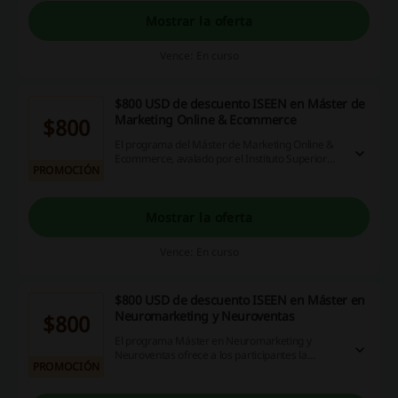
imagen y marca, directivos, emprendedores y
empresarios. Inscríbete en ISEEN desde $900
Mostrar la oferta
USD.
Vence: En curso
$800 USD de descuento ISEEN en Máster de
Marketing Online & Ecommerce
$800
El programa del Máster de Marketing Online &
Ecommerce, avalado por el Instituto Superior
PROMOCIÓN
Europeo de Economía y Negocios (ISEEN) y la
Asociación Europea de Marketing Digital –
European Digital Marketing Association (AEMD),
ha sido especialmente diseñado para
Mostrar la oferta
profesionales del marketing y comunicación,
desarrolladores web, diseñadores gráficos,
Vence: En curso
gestores de imagen y marca, directivos,
emprendedores y empresarios. Aprovecha esta
promoción y disfruta de $800 USD de ahorro en
$800 USD de descuento ISEEN en Máster en
tu inscripción. Entra ahora para más
información.
Neuromarketing y Neuroventas
$800
El programa Máster en Neuromarketing y
Neuroventas ofrece a los participantes la
PROMOCIÓN
oportunidad única de avanzar rápidamente a
posiciones de liderazgo en el área de
neuromarketing y neuroventas, y estarán