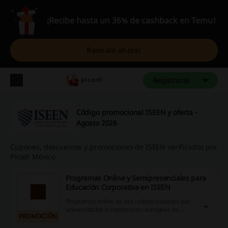
¡Recibe hasta un 36% de cashback en Temu!
Revisalo ahora!
Registrarse
Código promocional ISEEN y oferta -
Agosto 2026
Cupones, descuentos y promociones de ISEEN verificados por
Picodi México
Programas Online y Semipresenciales para
Educación Corporativa en ISEEN
Programas online de alta calidad avalados por
universidades e instituciones europeas de
PROMOCIÓN
reconocido prestigio y por el Instituto Superior
Europeo de Economía y Negocios (ISEEN). Haz