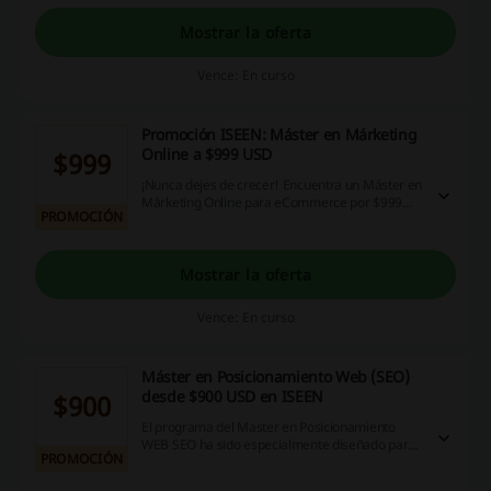
click y entérate de todas las mejores ofertas de
ISEEN.
Mostrar la oferta
Vence: En curso
Promoción ISEEN: Máster en Márketing
Online a $999 USD
$999
¡Nunca dejes de crecer! Encuentra un Máster en
Márketing Online para eCommerce por $999
PROMOCIÓN
USD en ISEEN. ¡Aprovecha esta oportunidad!
Mostrar la oferta
Vence: En curso
Máster en Posicionamiento Web (SEO)
desde $900 USD en ISEEN
$900
El programa del Master en Posicionamiento
WEB SEO ha sido especialmente diseñado para
PROMOCIÓN
profesionales del marketing y comunicación,
diseñadores gráficos e industriales, gestores de