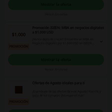
capacitados para diseñar estrategias de
Mostrar la oferta
marketing siguiendo las últimas tendencias y
para conseguir mayores niveles de fidelización y
Vence: En curso
desarrollo de la imagen de marca. Aprovecha
esta promoción y disfruta de $800 USD de
descuento en tu inscripción. Entra para más
Promoción ISEEN: MBA en negocios digitales
información.
a $1.000 USD
$1.000
¡Nunca dejes de crecer! Encuentra un MBA en
Negocios Digitales por $1.000 USD en ISEEN.
PROMOCIÓN
¡Aprovecha esta oportunidad!
Mostrar la oferta
Vence: En curso
Ofertas de Agosto ideales para ti
¡Enamórate de las ofertas de este Agosto! Haz clic y
goza de tus compras. ¡No esperes más!
PROMOCIÓN