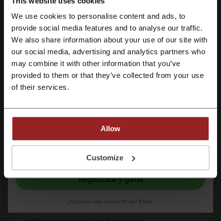
This website uses cookies
Transformación Digital y Gestión del Cambio
We use cookies to personalise content and ads, to
CERTIFICACIONES CORPORATIVAS:
Las etapas de la metodología de
Regístrate con Facebook
provide social media features and to analyse our traffic.
aprendizaje incluyen el diagnóstico inicial, el diagnóstico de
We also share information about your use of our site with
necesidades de capacitación (DNC), el desarrollo del plan formativo
our social media, advertising and analytics partners who
individualizado y grupal, el diagnóstico final y la emisión de un
Regístrate con Google
may combine it with other information that you’ve
informe final detallado con los objetivos conseguidos y
recomendaciones para el futuro.
provided to them or that they’ve collected from your use
Regístrate con el correo electrónico
of their services.
Programas destacados:
Marketing y Ventas
Turismo y Hostelería
Administración Empresarial y Financiera
Allow
Recursos Humanos
Marketing Digital
Al registrarse, confirma haber leído y aceptado "
Términos y condiciones
" y la
"
Política de privacidad.
"
Customize
Desarrollo Web
Masters y MBAs:
Regístrate y gana
Máster en Neuromarketing y Comportamiento del Consumidor
Máster en Posicionamiento Web (SEO)
¿Ya tienes una cuenta Picodi?
Entrar
Master en WordPress
Máster de Marketing Online & Ecommerce