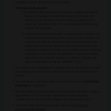
contados a partir de la fecha de la compra.
Métodos de devolución:
En tienda: Devoluciones sin costo en cualquier tienda de
México, a excepción de tiendas Outlet y El Palacio de
Hierro, presentando la nota de remisión adjunta en el
email de "pedido en camino" o la etiqueta recibida en el
interior del paquete.
Correo o mensajería privada: Los gastos por concepto de
envío para la devolución serán cubiertos por el cliente. Se
recomienda utilizar un servicio de envío certificado para
seguridad del cliente. Se debe colocar en el exterior del
paquete la etiqueta recibida con el pedido o, en su defecto,
imprimir e incluir dentro del paquete la nota de remisión
adjunta en el e-mail de "pedido en camino" dirigido a la
dirección proporcionada por BIMBA Y LOLA.
Es posible hacer seguimiento del proceso de devolución a través
de la página web del servicio de transporte seleccionado por el
cliente.
Los productos a devolver deben encontrarse en las
condiciones
originales
de recepción.
No se aceptarán devoluciones de artículos de cosmética, playa y
ropa interior si los sellos de seguridad no están intactos,
cumpliendo con la normativa vigente de seguridad y salud.
Para más información se pueden revisar los
términos y
condiciones de compra
.