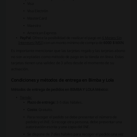
Visa
Visa Electrón
MasterCard
Maestro
American Express
PayPal
: Ofrece la posibilidad de realizar el pago en
6 Meses Sin
Intereses (MSI)
con un monto mínimo de compra de
6000 $ MXN
.
Es importante mencionar que las
tarjetas regalo
y las
tarjetas abono
no son aceptadas como método de pago en la tienda en línea. Estas
tarjetas tienen una validez de 3 años desde el momento de su
activación.
Condiciones y métodos de entrega en Bimba y Lola
Métodos de entrega de pedidos en BIMBA Y LOLA México:
Tienda:
Plazo de entrega:
3-5 días hábiles.
Costo:
Gratuito.
Para recoger el pedido se debe presentar el número de
pedido y el INE. Si recoge otra persona, debe presentar una
autorización escrita y una copia del INE.
Se dispone de 7 días hábiles para recoger el pedido una vez