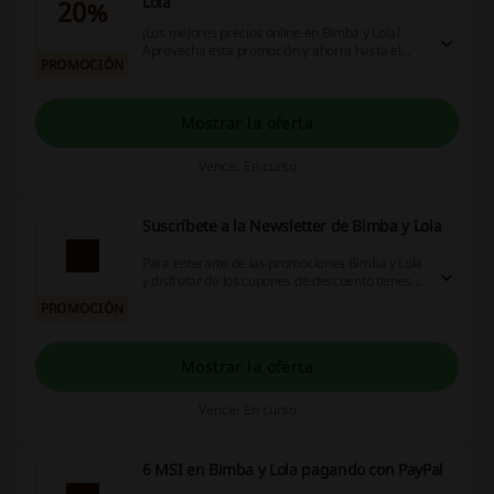
Lola
20%
¡Los mejores precios online en Bimba y Lola!
Aprovecha esta promoción y ahorra hasta el
PROMOCIÓN
20% en bolsas seleccionadas. ¡Entra!
Mostrar la oferta
Vence: En curso
Suscríbete a la Newsletter de Bimba y Lola
Para enterarte de las promociones Bimba y Lola
y disfrutar de los cupones de descuento tienes
que dejar tu correo en la web de la tienda para
PROMOCIÓN
que te lleguen todas las ofertas. ¡Subscríbete
hoy y no pierde ninguna promoción!
Mostrar la oferta
Vence: En curso
6 MSI en Bimba y Lola pagando con PayPal