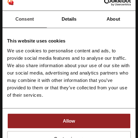
Punto
Playeras
Consent
Details
About
Camisas
Piel
Zapatos:
Tenis
This website uses cookies
Zapatos planos
We use cookies to personalise content and ads, to
Botas de agua
Accesorios:
Regístrate con Facebook
provide social media features and to analyse our traffic.
Pañuelos
We also share information about your use of our site with
Bisutería
our social media, advertising and analytics partners who
Regístrate con Google
Carcasas celular
may combine it with other information that you’ve
Gorros y gorras
provided to them or that they’ve collected from your use
Llaveros
Regístrate con el correo electrónico
of their services.
Paraguas
Fundas portátil
Accesorios pelo
Llavero personalizable
Allow
Carteras y neceseres:
Carteras y monederos
Al registrarse, confirma haber leído y aceptado "
Términos y condiciones
" y la
Billeteras