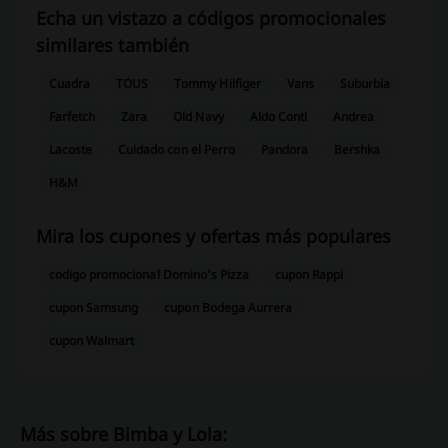
Echa un vistazo a códigos promocionales
similares también
Cuadra
TOUS
Tommy Hilfiger
Vans
Suburbia
Farfetch
Zara
Old Navy
Aldo Conti
Andrea
Lacoste
Cuidado con el Perro
Pandora
Bershka
H&M
Mira los cupones y ofertas más populares
codigo promocional Domino's Pizza
cupon Rappi
cupon Samsung
cupon Bodega Aurrera
cupon Walmart
Más sobre Bimba y Lola: