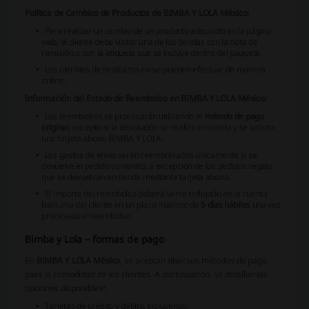
Política de Cambios de Productos de BIMBA Y LOLA México:
Para realizar un cambio de un producto adquirido en la página
web, el cliente debe visitar una de las tiendas con la nota de
remisión o con la etiqueta que se incluye dentro del paquete.
Los cambios de productos no se pueden efectuar de manera
online.
Información del Estado de Reembolso en BIMBA Y LOLA México:
Los reembolsos se procesarán utilizando el
método de pago
original
, excepto si la devolución se realiza en tienda y se solicita
una tarjeta abono BIMBA Y LOLA.
Los gastos de envío serán reembolsados únicamente si se
devuelve el pedido completo, a excepción de los pedidos regalo
que se devuelvan en tienda mediante tarjeta abono.
El importe del reembolso deberá verse reflejado en la cuenta
bancaria del cliente en un plazo máximo de
5 días hábiles
una vez
procesado el reembolso.
Bimba y Lola – formas de pago
En
BIMBA Y LOLA México
, se aceptan diversos métodos de pago
para la comodidad de los clientes. A continuación, se detallan las
opciones disponibles:
Tarjetas de crédito y débito, incluyendo: