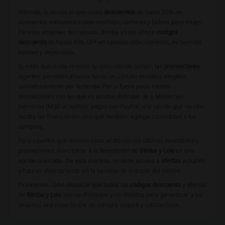
Además, la tienda proporciona
descuentos
de hasta 30% en
accesorios exclusivos como mochilas, carteras y bolsas para mujer.
Para los amantes del calzado, Bimba y Lola ofrece
codigos
descuento
de hasta 30% OFF en zapatos seleccionados, incluyendo
botines y deportivas.
Si estás buscando renovar tu colección de bolsas, las
promociones
vigentes permiten ahorrar hasta un 20% en modelos elegidos
cuidadosamente por la tienda. Por si fuera poco, existen
promociones con las que es posible disfrutar de 6 Meses Sin
Intereses (MSI) al realizar pagos con PayPal, una opción que no sólo
facilita las financiación sino que también agrega comodidad a tus
compras.
Para aquellos que desean estar al día con las últimas novedades y
promociones, suscribirse a la Newsletter de
Bimba y Lola
es una
opción acertada. De esta manera, se tiene acceso a
ofertas
actuales
y futuras directamente en la bandeja de entrada del correo.
Finalmente, cabe destacar que todos los
codigos descuento
y ofertas
de
Bimba y Lola
son confirmados y verificados para garantizar a los
usuarios una experiencia de compra segura y satisfactoria.