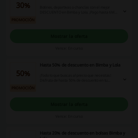
30%
Botines, deportivas o chanclas con el mejor
DESCUENTO en Bimba y Lola. ¡Pago hasta 6MSI
con Paypal!
PROMOCIÓN
Mostrar la oferta
Vence: En curso
Hasta 50% de descuento en Bimba y Lola
50%
¡Todo lo que buscas al precio que necesitas!
Disfruta de hasta 50% de descuento en tu
compra en Bimba y Lola. No es necesario codigo
PROMOCIÓN
promocional Bimba y Lola. ¡Haz click ya!
Mostrar la oferta
Vence: En curso
Hasta 20% de descuento en bolsas Bimba y