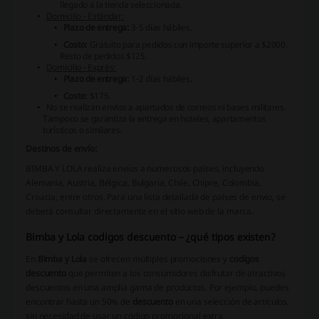
llegado a la tienda seleccionada.
Domicilio - Estándar:
Plazo de entrega:
3-5 días hábiles.
Costo:
Gratuito para pedidos con importe superior a $2000.
Resto de pedidos $125.
Domicilio - Exprés:
Plazo de entrega:
1-2 días hábiles.
Coste:
$175.
No se realizan envíos a apartados de correos ni bases militares.
Tampoco se garantiza la entrega en hoteles, apartamentos
turísticos o similares.
Destinos de envío:
BIMBA Y LOLA realiza envíos a numerosos países, incluyendo
Alemania, Austria, Bélgica, Bulgaria, Chile, Chipre, Colombia,
Croacia, entre otros. Para una lista detallada de países de envío, se
deberá consultar directamente en el sitio web de la marca.
Bimba y Lola codigos descuento – ¿qué tipos existen?
En
Bimba y Lola
se ofrecen múltiples promociones y
codigos
descuento
que permiten a los consumidores disfrutar de atractivos
descuentos en una amplia gama de productos. Por ejemplo, puedes
encontrar hasta un 50% de
descuento
en una selección de artículos,
sin necesidad de usar un código promocional extra.