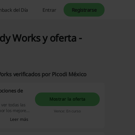
hback del Día
Entrar
Registrarse
y Works y oferta -
rks verificados por Picodi México
ociones de
Mostrar la oferta
 ver todas las
por los mejores
Vence: En curso
voritos para
Leer más
mos de todo.