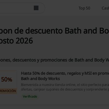
Top 50
Cas
on de descuento Bath and Bod
osto 2026
ones, descuentos y promociones de Bath and Body Wo
Hasta 50% de descuento, regalos y MSI en prom
50%
Bath and Body Works
Bienvenida a nuestra tienda online, el sitio perfecto para
ofertas, canjear cupones de descuentos y sorprenderte 
ROMOCIÓN
descuentos. Desde fragancias para el hogar hasta los fa
Verificado
cuidado corporal, no importa como te sientas, aquí tene
¡Haz clic!