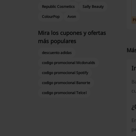
Republic Cosmetics
Sally Beauty
ColourPop
Avon
P
Mira los cupones y ofertas
más populares
Más
descuento adidas
codigo promocional Mcdonalds
I
codigo promocional Spotify
B
codigo promocional Banorte
c
codigo promocional Telcel
¿
En
p