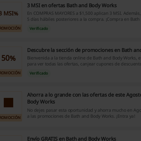
3 MSI en ofertas Bath and Body Works
3 MSI%
En COMPRAS MAYORES a $1,500 aplican 3 MSI. Además
5 días hábiles posteriores a la compra. ¡Compra en Bat
Works a meses sin intereses!
ROMOCIÓN
Verificado
Descubre la sección de promociones en Bath a
50%
Bienvenida a la tienda online de Bath and Body Works, el 
para ver todas las ofertas, canjear cupones de descuent
sorprenderte por los mejores descuentos. Desde fraganc
ROMOCIÓN
Verificado
hogar hasta los favoritos para cuidado corporal, no imp
sientas, en Bath and Body Works tienen de todo.
Ahorra a lo grande con las ofertas de este Agost
Body Works
No dejes pasar esta oportunidad y ahorra mucho en Ag
a las promociones de Bath and Body Works. ¡Entra ya!
ROMOCIÓN
Envío GRATIS en Bath and Body Works