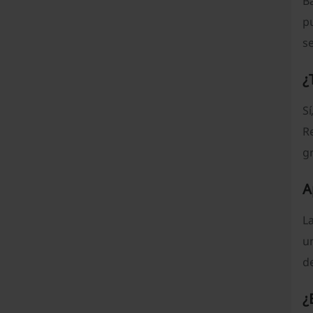
B
p
se
¿
S
Re
gr
A
L
u
de
¿