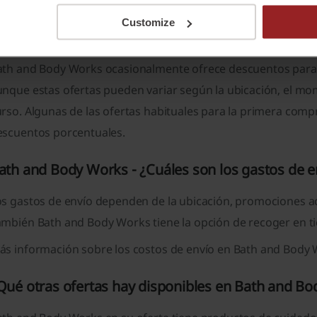
Cupones de descuento Bath and Body Works al registrarse
Customize
Hay un descuento en Bath and Body Works en la
ath and Body Works ocasionalmente ofrece descuentos para 
unque estas ofertas pueden variar según la ubicación, el m
rso. Algunas de las ofertas habituales para la primera compr
escuentos porcentuales.
ath and Body Works - ¿Cuáles son los gastos de e
s gastos de envío dependen de la ubicación, promociones act
ambién Bath and Body Works tiene la opción de recoger en 
ás información sobre los costos de envío en Bath and Body
Qué otras ofertas hay disponibles en Bath and B