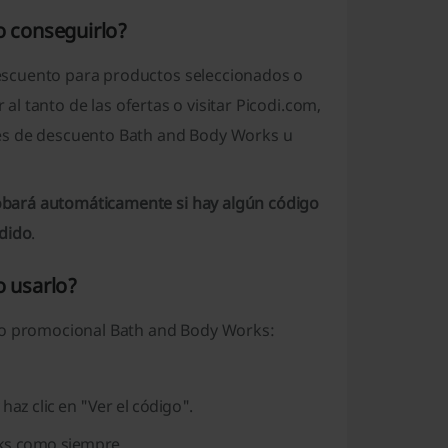
 conseguirlo?
escuento para productos seleccionados o
 al tanto de las ofertas o visitar Picodi.com,
nes de descuento Bath and Body Works u
bará automáticamente si hay algún código
edido
.
 usarlo?
igo promocional Bath and Body Works:
az clic en "Ver el código".
rks como siempre.