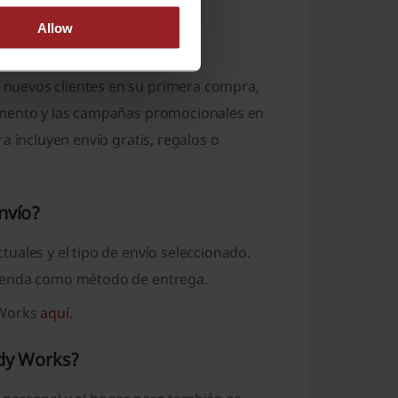
Allow
 primera compra?
nuevos clientes en su primera compra,
omento y las campañas promocionales en
a incluyen envío gratis, regalos o
nvío?
uales y el tipo de envío seleccionado.
tienda como método de entrega.
 Works
aquí
.
ody Works?