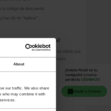
e tu código de descuento¨.
haz clic en “Aplicar”.
nd Body Works no funciona?
s y condiciones específicos o es válido por
y verificar si el código ha caducado.
About
¡Instala Picodi en tu
y Works existen?
navegador y nunca
perderás
CASHBACK
!
ody Works:
se our traffic. We also share
Añadir a Chrome
y productos seleccionados
ers who may combine it with
 services.
da