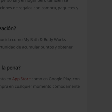
 personal y el hogar pero también se
ociones de regalos con compra, paquetes y
zación?
onocido como ¨My Bath & Body Works
portunidad de acumular puntos y obtener
 la pena?
anto en
App Store
como en Google Play, con
 compra en cualquier momento cómodamente