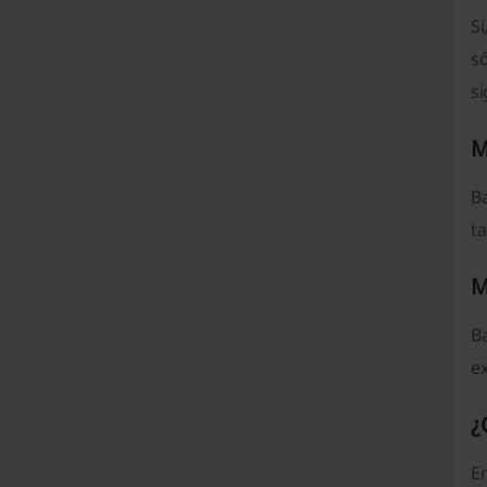
S
s
si
M
Ba
ta
M
B
ex
¿
En