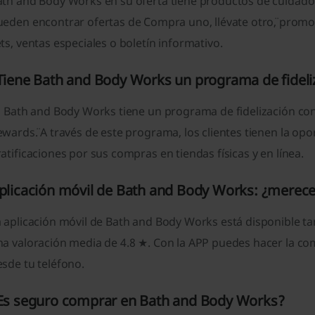
ath and Body Works en su oferta tiene productos de cuidado
ueden encontrar ofertas de ¨Compra uno, llévate otro¨, prom
ts, ventas especiales o boletín informativo.
Tiene Bath and Body Works un programa de fideli
í, Bath and Body Works tiene un programa de fidelización c
wards¨. A través de este programa, los clientes tienen la o
atificaciones por sus compras en tiendas físicas y en línea.
plicación móvil de Bath and Body Works: ¿merece
a aplicación móvil de Bath and Body Works está disponible t
na valoración media de 4.8 ★. Con la APP puedes hacer la
sde tu teléfono.
Es seguro comprar en Bath and Body Works?