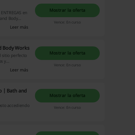
Mostrar la oferta
, ENTREGAS en
h and Body
Vence: En curso
Leer más
nd Body Works
Mostrar la oferta
sitio perfecto
os y
Vence: En curso
ias para el
Leer más
orta como te
o | Bath and
Mostrar la oferta
osto accediendo
Vence: En curso