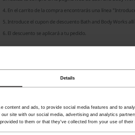
En el carrito de la compra encontrarás una línea "Introduc
Introduce el cupon de descuento Bath and Body Works allí y 
El descuento se aplicará a tu pedido.
Qué debo hacer si el cupon de descuento Bath a
 veces cupon de descuento Bath and Body Works tiene término
empo limitado. Es importante leer los términos y condiciones 
Details
Qué tipos de cupones de descuento Bath and Bod
xisten diferentes tipos de códigos de descuento Bath and B
e content and ads, to provide social media features and to analy
cupones de descuento Bath and Body Works en categorías 
 our site with our social media, advertising and analytics partn
 provided to them or that they’ve collected from your use of their
cupon de descuento Bath and Body Works para toda la tien