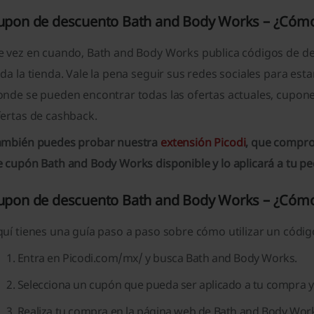
upon de descuento Bath and Body Works – ¿Cómo
e vez en cuando, Bath and Body Works publica códigos de d
da la tienda. Vale la pena seguir sus redes sociales para estar
onde se pueden encontrar todas las ofertas actuales, cupo
fertas de cashback.
ambién puedes probar nuestra
extensión Picodi
, que compro
e cupón Bath and Body Works disponible y lo aplicará a tu p
upon de descuento Bath and Body Works – ¿Cómo
quí tienes una guía paso a paso sobre cómo utilizar un cód
Entra en Picodi.com/mx/ y busca Bath and Body Works.
Selecciona un cupón que pueda ser aplicado a tu compra y h
Realiza tu compra en la página web de Bath and Body Wo