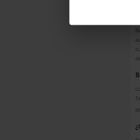
¿
B
a
cu
d
B
Lo
T
M
¿