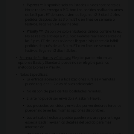
Express *
: Disponible solo en Estados Unidos continentales.
No se realiza entrega a P.O. box. Los pedidos realizados antes
de las 3 p.m. ET de lunes a viernes llegan en 2-3 días hábiles;
pedidos después de las 3 p.m. ET o en fines de semana o
festivos, llegan en 3-4 días hábiles.
Priority **
: Disponible solo en Estados Unidos continentales.
No se realiza entrega a P.O. box. Pedidos realizados antes de
las 3 p.m. ET de lunes a viernes llegan el siguiente día hábil;
pedidos después de las 3 p.m. ET o en fines de semana o
festivos, llegan en 2 días hábiles.
Entrega de Perfumes y Colonias:
Elegible para envío en las
opciones Basic y Standard; puede no ser elegible para los
métodos Express y Priority.
Notas Específicas:
La entrega acelerada a localizaciones rurales y remotas
puede requerir 1–2 días hábiles adicionales.
No disponible para ciertas localidades remotas.
El arte no puede ser enviado a Alaska ni Hawái.
Los productos vendidos y enviados por vendedores terceros
pueden no tener las mismas opciones disponibles.
Los artículos hechos a pedido pueden enviarse por entrega
especializada; revisar los detalles del pedido para más
información.