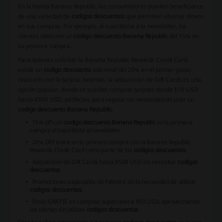
En la tienda Banana Republic, los consumidores pueden beneficiarse
de una variedad de
codigos descuentos
que permiten ahorrar dinero
en sus compras. Por ejemplo, al suscribirse a la newsletter, los
clientes obtienen un
codigo descuento Banana Republic
del 15% en
su primera compra.
Para quienes solicitan la Banana Republic Rewards Credit Card,
existe un
codigo descuento
adicional del 20% en el primer gasto
realizado con la tarjeta. Además, la adquisición de Gift Cards es una
opción popular, donde se pueden comprar tarjetas desde $10 USD
hasta $500 USD, perfectas para regalar sin necesidad de usar un
codigo descuento Banana Republic
.
15% off con
codigo descuento Banana Republic
en tu primera
compra al suscribirte al newsletter.
20% OFF extra en tu primera compra con la Banana Republic
Rewards Credit Card como parte de los
codigos descuentos
.
Adquisición de Gift Cards hasta $500 USD sin necesitar
codigos
descuentos
.
Promociones especiales de Febrero sin la necesidad de utilizar
codigos descuentos
.
Envío GRATIS en compras superiores a $50 USD, aprovechando
las ofertas sin utilizar
codigos descuentos
.