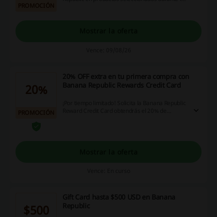
PROMOCIÓN
ventas de verano. Además, hay opciones de
pago en 9 meses sin intereses disponibles.
Mostrar la oferta
Vence: 09/08/26
20% OFF extra en tu primera compra con
Banana Republic Rewards Credit Card
20%
¡Por tiempo limitado! Solicita la Banana Republic
Reward Credit Card obtendrás el 20% de
PROMOCIÓN
descuento EXTRA en tu primera compra con tu
nueva tarjeta. ¡No te lo pierdas!
Mostrar la oferta
Vence: En curso
Gift Card hasta $500 USD en Banana
Republic
$500