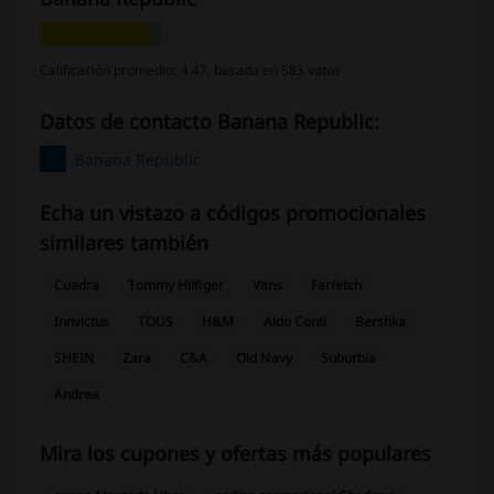
Calificación promedio: 4.47, basada en 583 votos
Datos de contacto Banana Republic:
Banana Republic
Echa un vistazo a códigos promocionales
similares también
Cuadra
Tommy Hilfiger
Vans
Farfetch
Innvictus
TOUS
H&M
Aldo Conti
Bershka
SHEIN
Zara
C&A
Old Navy
Suburbia
Andrea
Mira los cupones y ofertas más populares