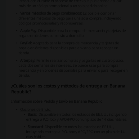
introducen durante el proceso de checkout, pudiéndose aplicar
más de un código promocional a un solo pedido online.
Varios métodos de pago combinados:
Es posible combinar
diferentes métodos de pago para una sola compra, incluyendo
códigos promocionales y recompensas.
Apple Pay:
Disponible para la compra de mercancía y tarjetas de
regalo en órdenes con envío a domicilio.
PayPal:
Aceptado para la compra de mercancía y tarjetas de
regalo en órdenes disponibles para enviar o para recoger en
tienda.
Afterpay:
Permite realizar compras y pagarlas en cuatro plazos
cada dos semanas sin intereses. Se puede usar para comprar
mercancía y en órdenes disponibles para enviar o para recoger en
tienda.
¿Cuáles son los costos y métodos de entrega en Banana
Republic?
Información sobre Pedido y Envío en Banana Republic
Opciones de Envío:
Basic
: Disponible en todos los estados de EE.UU., incluyendo
entrega a P.O. box y APO/FPO con un plazo de 14 días hábiles.
Standard
: Disponible en todos los estados de EE.UU.,
incluyendo entrega a P.O. box y APO/FPO con un plazo de 14
días hábiles.