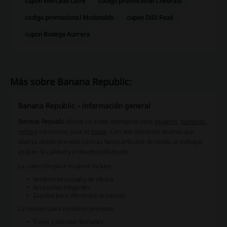
cupon Mercado Libre
codigo promocional Chedraui
codigo promocional Mcdonalds
cupon DiDi Food
cupon Bodega Aurrera
Más sobre Banana Republic:
Banana Republic – información general
Banana Republic
ofrece un estilo atemporal para
mujeres
,
hombres
,
niños
y elementos para el
hogar
. Con una selección diversa que
abarca desde prendas básicas hasta artículos de moda, el enfoque
está en la calidad y el diseño sofisticado.
La colección para
mujeres
incluye:
Vestimenta casual y de oficina
Accesorios elegantes
Zapatos para diferentes ocasiones
La sección para
hombres
presenta:
Trajes y prendas formales