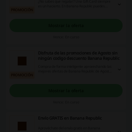
¿No sabes que regalar? Una Gift Card siempre
es un hacierto. En Banana Republic puedes
PROMOCIÓN
adquirir tarjetas regalo desde $10 USD a $500
USD. Haz click y elige la tuya.
Mostrar la oferta
Vence: En curso
Disfruta de las promociones de Agosto sin
ningún codigo descuento Banana Republic
Compra de forma inteligente aprovechando las
mejores ofertas de Banana Republic de Agosto.
PROMOCIÓN
¿A qué esperas? ¡Entra ya!
Mostrar la oferta
Vence: En curso
Envío GRATIS en Banana Republic
Aprovéchate del envío gratis en Banana