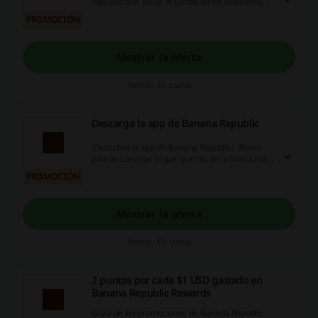
Republic tras llenar el carrito de los productos
con un valor total de sólo $50 USD. ¿A qué estás
PROMOCIÓN
esperando?
Mostrar la oferta
Vence: En curso
Descarga la app de Banana Republic
¡Descubre la app de Banana Republic!. Ahora
podrás comprar lo que quieras de la forma más
fácil y sin importar dónde estés. ¡Descárgala
PROMOCIÓN
ahorita!
Mostrar la oferta
Vence: En curso
2 puntos por cada $1 USD gastado en
Banana Republic Rewards
Goza de las promociones de Banana Republic