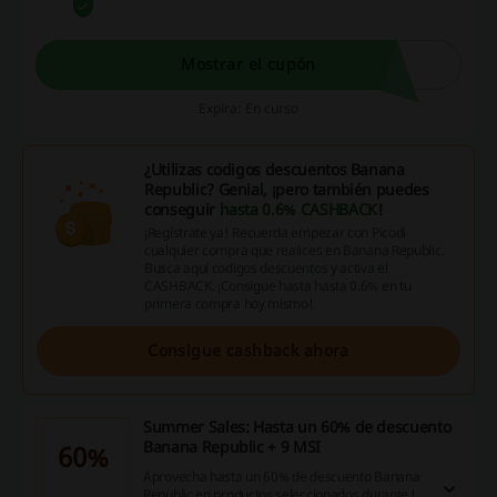
promociones exclusivas y obtén codigo
descuento Banana Republic de un 15% en tu
primera compra.
Mostrar el cupón
Expira: En curso
¿Utilizas codigos descuentos Banana
Republic? Genial, ¡pero también puedes
conseguir
hasta 0.6% CASHBACK
!
¡Regístrate ya! Recuerda empezar con Picodi
cualquier compra que realices en Banana Republic.
Busca aquí codigos descuentos y activa el
CASHBACK. ¡Consigue hasta hasta 0.6% en tu
primera compra hoy mismo!
Consigue cashback ahora
Summer Sales: Hasta un 60% de descuento
Banana Republic + 9 MSI
60%
Aprovecha hasta un 60% de descuento Banana
Republic en productos seleccionados durante las