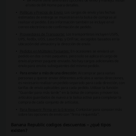
BR Home tiene diferentes opciones de envío y manejo. Visitar
el sitio de BR Home para detalles.
Políticas y Precios de Envío:
Los cargos de envío y las fechas
estimadas de entrega se muestran en la bolsa de compras al
realizar el pedido. Esta información también se incluye en el
correo electrónico de confirmación de pedido.
Proveedores de Transporte:
Los transportistas incluyen USPS,
UPS, FedEx, UDS, LaserShip, y OnTrac, escogidos basados en la
ubicación del almacén y la dirección de envío.
Pedidos en Múltiples Paquetes:
En ocasiones se enviará un
pedido en dos o más paquetes, pero solo se aplica el cargo de
envío al primer paquete enviado. No hay cargos adicionales de
envío para envíos subsiguientes del mismo pedido.
Para enviar a más de una dirección
: Al comprar para varias
personas y querer enviar diferentes artículos a varias direcciones,
es necesario realizar un pedido separado para cada dirección, con
tarifas de envío aplicables para cada pedido. Utilizar la función
"Guardar para más tarde" en la bolsa de compras y mover los
artículos guardados de nuevo a la bolsa activa para completar la
compra de cada conjunto de artículos.
Para Requerir Firma en la Entrega:
Contactar para conocer más
sobre las opciones de envío con "firma requerida".
Banana Republic codigos descuentos – ¿qué tipos
existen?