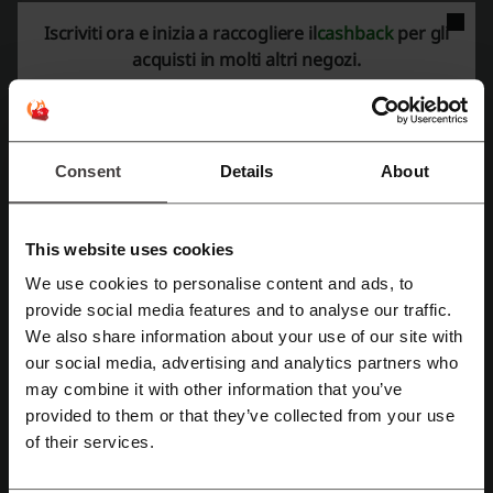
Iscriviti ora e inizia a raccogliere il
cashback
per gli
acquisti in molti altri negozi.
Di più riguardo a WireShop:
Wireshop
Consent
Details
About
This website uses cookies
We use cookies to personalise content and ads, to
Registrati tramite Facebook
provide social media features and to analyse our traffic.
We also share information about your use of our site with
our social media, advertising and analytics partners who
Registrati tramite Google
I grandissimi progressi compiuti dall'elettronica negli ultimi anni
may combine it with other information that you’ve
hanno cambiato completamente il nostro modo di vedere il mondo:
provided to them or that they’ve collected from your use
essa ha infatti rivoluzionato il nostro modo di lavorare, studiare, ma
Registrati tramite email
anche di giocare e divertirsi. Tuttavia è anche vero che per
of their services.
mantenersi al passo con le ultime innovazioni è necessario spendere
molto: le comodità offerte dagli ultimi ritrovati della tecnica non sono