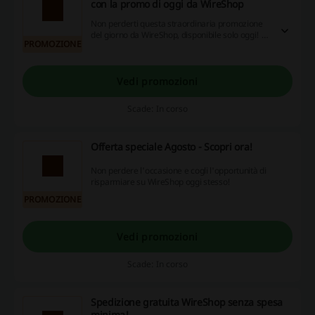
con la promo di oggi da WireShop
Non perderti questa straordinaria promozione
del giorno da WireShop, disponibile solo oggi! È
PROMOZIONE
un'occasione da non lasciarsi sfuggire!
Vedi promozioni
Scade: In corso
Offerta speciale Agosto - Scopri ora!
Non perdere l'occasione e cogli l'opportunità di
risparmiare su WireShop oggi stesso!
PROMOZIONE
Vedi promozioni
Scade: In corso
Spedizione gratuita WireShop senza spesa
minima!