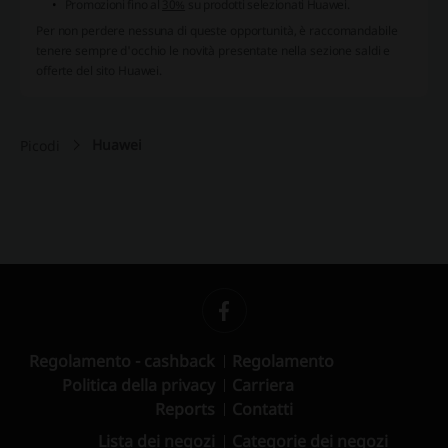
Promozioni fino al
30%
su prodotti selezionati Huawei.
Per non perdere nessuna di queste opportunità, è raccomandabile
tenere sempre d'occhio le novità presentate nella sezione saldi e
offerte del sito Huawei.
Huawei
Picodi
Regolamento - cashback
Regolamento
Politica della privacy
Carriera
Reports
Contatti
Lista dei negozi
Categorie dei negozi