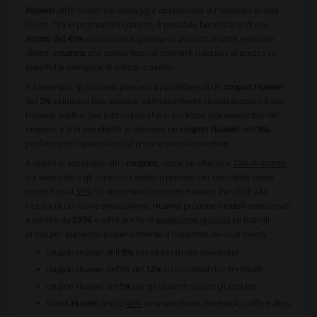
Huawei
offre numerosi vantaggi e opportunità di risparmio ai suoi
clienti. Tra le promozioni correnti, è possibile beneficiare di uno
sconto del 40%
su una vasta gamma di prodotti. Inoltre, esistono
diversi
coupons
che consentono di ottenere riduzioni di prezzo su
specifiche categorie di articoli o servizi.
Ad esempio, gli studenti possono approfittare di un
coupon Huawei
del
5%
valido sui loro acquisti, semplicemente registrandosi sul sito
Huawei. Inoltre, per tutti coloro che si iscrivono alla newsletter del
negozio, c'è la possibilità di ottenere un
coupon Huawei
dell'
8%
,
perfetto per risparmiare sul proprio prossimo ordine.
A questi si sommano altri
coupons
, come un ulteriore
12% di sconto
sui wearable e gli accessori audio, o promozioni specifiche come
sconti fino al
30%
su determinati prodotti Huawei. Per chi è alla
ricerca di un nuovo smartphone, Huawei propone modelli selezionati
a partire da
299€
e offre anche la
spedizione gratuita
su tutti gli
ordini per aumentare ulteriormente il risparmio dei suoi clienti.
coupon Huawei
dell'
8%
per gli iscritti alla newsletter.
coupon Huawei
EXTRA del
12%
su smartwatch e FreeBuds.
coupon Huawei
del
5%
per gli studenti su tutti gli acquisti.
Sconti
Huawei
fino al
40%
su smartphone, notebook, cuffie e altro.