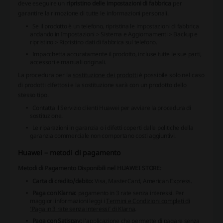
deve eseguire un
ripristino delle impostazioni di fabbrica
per
garantire la rimozione di tutte le informazioni personali.
Se il prodotto è un telefono, ripristina le impostazioni di fabbrica
andando in
Impostazioni
>
Sistema e Aggiornamenti
>
Backup e
ripristino
>
Ripristino dati di fabbrica
sul telefono.
Impacchetta accuratamente il prodotto, incluse tutte le sue parti,
accessori e manuali originali.
La procedura per la
sostituzione dei prodotti
è possibile solo nel caso
di prodotti difettosi e la sostituzione sarà con un prodotto dello
stesso tipo.
Contatta il Servizio clienti Huawei per avviare la procedura di
sostituzione.
Le riparazioni in garanzia o i difetti coperti dalle politiche della
garanzia commerciale non comportano costi aggiuntivi.
Huawei – metodi di pagamento
Metodi di Pagamento Disponibili nel HUAWEI STORE:
Carta di credito/debito:
Visa, MasterCard, American Express.
Paga con Klarna:
pagamento in 3 rate senza interessi.
Per
maggiori informazioni leggi i
Termini e Condizioni completi di
‘Paga in 3 rate senza interessi’ di Klarna
.
Paga con Satispay:
l’applicazione che permette di pagare senza