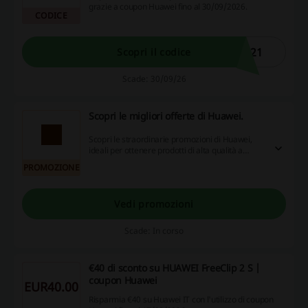
grazie a coupon Huawei fino al 30/09/2026.
CODICE
D21
Scopri il codice
Scade: 30/09/26
Scopri le migliori offerte di Huawei.
Scopri le straordinarie promozioni di Huawei,
ideali per ottenere prodotti di alta qualità a
prezzi imbattibili. Non perdere l'occasione, visita
PROMOZIONE
il sito per approfittare di codici sconto e
cashback!
Vedi promozioni
Scade: In corso
€40 di sconto su HUAWEI FreeClip 2 S |
coupon Huawei
EUR40.00
Risparmia €40 su Huawei IT con l'utilizzo di coupon