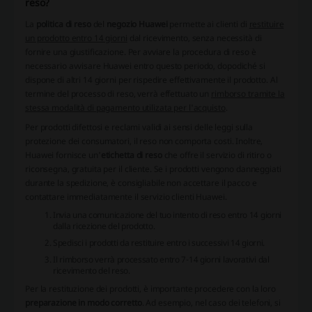
reso?
La
politica di reso
del
negozio Huawei
permette ai clienti di
restituire
un prodotto entro 14 giorni
dal ricevimento, senza necessità di
fornire una giustificazione. Per avviare la procedura di reso è
necessario avvisare Huawei entro questo periodo, dopodiché si
dispone di altri 14 giorni per rispedire effettivamente il prodotto. Al
termine del processo di reso, verrà effettuato un
rimborso tramite la
stessa modalità di pagamento utilizata per l'acquisto
.
Per prodotti difettosi e reclami validi ai sensi delle leggi sulla
protezione dei consumatori, il reso non comporta costi. Inoltre,
Huawei fornisce un'
etichetta di reso
che offre il servizio di ritiro o
riconsegna, gratuita per il cliente. Se i prodotti vengono danneggiati
durante la spedizione, è consigliabile non accettare il pacco e
contattare immediatamente il servizio clienti Huawei.
Invia una comunicazione del tuo intento di reso entro 14 giorni
dalla ricezione del prodotto.
Spedisci i prodotti da restituire entro i successivi 14 giorni.
Il rimborso verrà processato entro 7-14 giorni lavorativi dal
ricevimento del reso.
Per la restituzione dei prodotti, è importante procedere con la loro
preparazione in modo corretto
. Ad esempio, nel caso dei telefoni, si