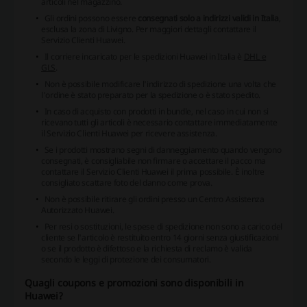
articoli nel magazzino.
Gli ordini possono essere
consegnati solo a indirizzi validi in Italia
,
esclusa la zona di Livigno. Per maggiori dettagli contattare il
Servizio Clienti Huawei.
Il corriere incaricato per le spedizioni Huawei in Italia è
DHL e
GLS
.
Non è possibile modificare l'indirizzo di spedizione una volta che
l'ordine è stato preparato per la spedizione o è stato spedito.
In caso di acquisto con prodotti in bundle, nel caso in cui non si
ricevano tutti gli articoli è necessario contattare immediatamente
il Servizio Clienti Huawei per ricevere assistenza.
Se i prodotti mostrano segni di danneggiamento quando vengono
consegnati, è consigliabile non firmare o accettare il pacco ma
contattare il Servizio Clienti Huawei il prima possibile. È inoltre
consigliato scattare foto del danno come prova.
Non è possibile ritirare gli ordini presso un Centro Assistenza
Autorizzato Huawei
.
Per resi o sostituzioni, le spese di spedizione non sono a carico del
cliente se l'articolo è restituito entro 14 giorni senza giustificazioni
o se il prodotto è difettoso e la richiesta di reclamo è valida
secondo le leggi di protezione dei consumatori.
Quagli coupons e promozioni sono disponibili in
Huawei?