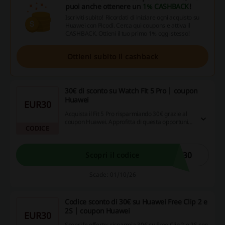
puoi anche ottenere un
1% CASHBACK
!
Iscriviti subito! Ricordati di iniziare ogni acquisto su
Huawei con Picodi. Cerca qui coupons e attiva il
CASHBACK. Ottieni il tuo primo 1% oggi stesso!
Ottieni subito il cashback
30€ di sconto su Watch Fit 5 Pro | coupon
Huawei
EUR30
Acquista il Fit 5 Pro risparmiando 30€ grazie al
coupon Huawei. Approfitta di questa opportunità
CODICE
per ottenere uno smartwatch avanzato a un
prezzo più conveniente.
M30
Scopri il codice
Scade: 01/10/26
Codice sconto di 30€ su Huawei Free Clip 2 e
2S | coupon Huawei
EUR30
Scopri le offerte: risparmia 30€ su Free Clip 2 e 2S con