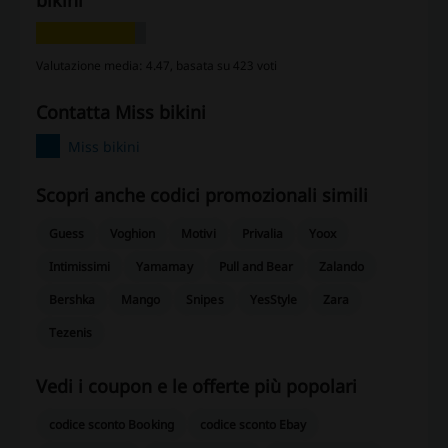
bikini
Valutazione media: 4.47, basata su 423 voti
contatta Miss bikini
Miss bikini
Scopri anche codici promozionali simili
Guess
Voghion
Motivi
Privalia
Yoox
Intimissimi
Yamamay
Pull and Bear
Zalando
Bershka
Mango
Snipes
YesStyle
Zara
Tezenis
Vedi i coupon e le offerte più popolari
codice sconto Booking
codice sconto Ebay