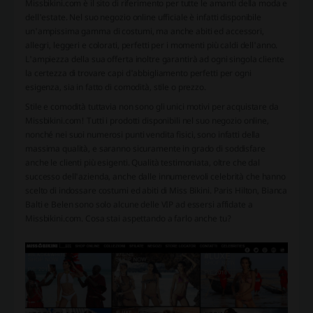
Missbikini.com è il sito di riferimento per tutte le amanti della moda e
dell'estate. Nel suo negozio online ufficiale è infatti disponibile
un'ampissima gamma di costumi, ma anche abiti ed accessori,
allegri, leggeri e colorati, perfetti per i momenti più caldi dell'anno.
L'ampiezza della sua offerta inoltre garantirà ad ogni singola cliente
la certezza di trovare capi d'abbigliamento perfetti per ogni
esigenza, sia in fatto di comodità, stile o prezzo.
Stile e comodità tuttavia non sono gli unici motivi per acquistare da
Missbikini.com! Tutti i prodotti disponibili nel suo negozio online,
nonché nei suoi numerosi punti vendita fisici, sono infatti della
massima qualità, e saranno sicuramente in grado di soddisfare
anche le clienti più esigenti. Qualità testimoniata, oltre che dal
successo dell'azienda, anche dalle innumerevoli celebrità che hanno
scelto di indossare costumi ed abiti di Miss Bikini. Paris Hilton, Bianca
Balti e Belen sono solo alcune delle VIP ad essersi affidate a
Missbikini.com. Cosa stai aspettando a farlo anche tu?