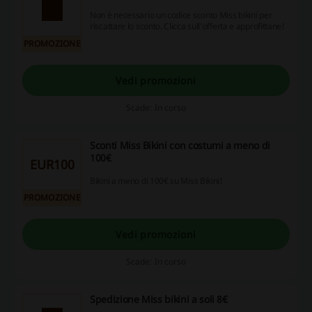
Non è necessario un codice sconto Miss bikini per
riscattare lo sconto. Clicca sull'offerta e approfittane!
PROMOZIONE
Vedi promozioni
Scade: In corso
Sconti Miss Bikini con costumi a meno di
100€
EUR100
Bikini a meno di 100€ su Miss Bikini!
PROMOZIONE
Vedi promozioni
Scade: In corso
Spedizione Miss bikini a soli 8€