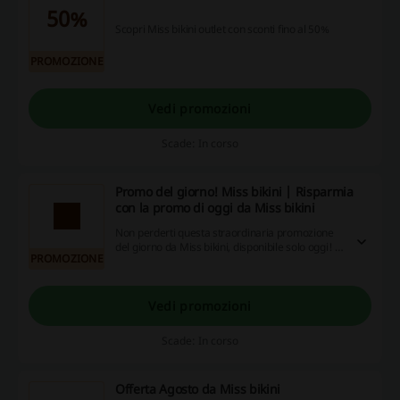
50%
Scopri Miss bikini outlet con sconti fino al 50%
PROMOZIONE
Vedi promozioni
Scade: In corso
Promo del giorno! Miss bikini | Risparmia
con la promo di oggi da Miss bikini
Non perderti questa straordinaria promozione
del giorno da Miss bikini, disponibile solo oggi! È
PROMOZIONE
un'occasione da non lasciarsi sfuggire!
Vedi promozioni
Scade: In corso
Offerta Agosto da Miss bikini