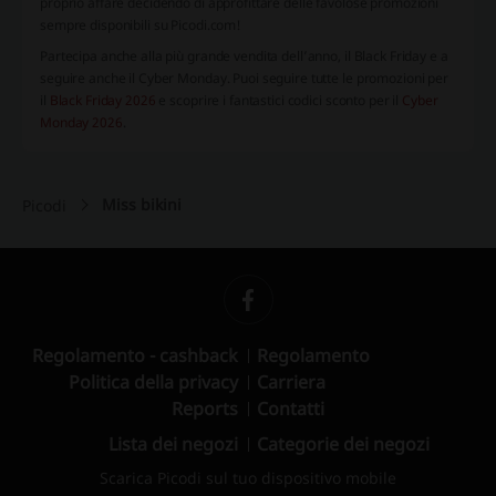
proprio affare decidendo di approfittare delle favolose promozioni
sempre disponibili su Picodi.com!
Partecipa anche alla più grande vendita dell’anno, il Black Friday e a
seguire anche il Cyber Monday. Puoi seguire tutte le promozioni per
il
Black Friday 2026
e scoprire i fantastici codici sconto per il
Cyber
Monday 2026
.
Miss bikini
Picodi
Regolamento - cashback
Regolamento
Politica della privacy
Carriera
Reports
Contatti
Lista dei negozi
Categorie dei negozi
Scarica Picodi sul tuo dispositivo mobile