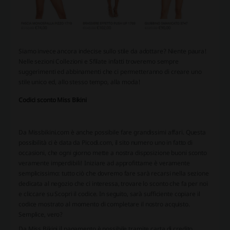
Siamo invece ancora indecise sullo stile da adottare? Niente paura!
Nelle sezioni Collezioni e Sfilate infatti troveremo sempre
suggerimenti ed abbinamenti che ci permetteranno di creare uno
stile unico ed, allo stesso tempo, alla moda!
Codici sconto Miss Bikini
Da Missbikini.com è anche possibile fare grandissimi affari. Questa
possibilità ci è data da Picodi.com, il sito numero uno in fatto di
occasioni, che ogni giorno mette a nostra disposizione buoni sconto
veramente imperdibili! Iniziare ad approfittarne è veramente
semplicissimo: tutto ciò che dovremo fare sarà recarsi nella sezione
dedicata al negozio che ci interessa, trovare lo sconto che fa per noi
e cliccare su Scopri il codice. In seguito, sarà sufficiente copiare il
codice mostrato al momento di completare il nostro acquisto.
Semplice, vero?
Da Miss Bikini il pagamento è possibile tramite carta di credito