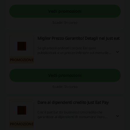
subito e scopri il gusto della città senza svuotare
il portafoglio!
Vedi promozioni
Scade: In corso
Miglior Prezzo Garantito! Detagli nel Just eat
Se gli articoli ordinati con Just Eat sono
pubblicizzati a un prezzo inferiore sul menu del
ristorante o su un link di un sito web in cui è
PROMOZIONE
disponibile il menu del ristorante, vi sarà
rimborsato il doppio della differenza di prezzo
sotto forma di credito Just Eat.
Vedi promozioni
Scade: In corso
Dare ai dipendenti credito Just Eat Pay
Cos’è Just Eat for business? Un credito che
garantisce ai dipendenti di consumare i loro
pasti ovunque lavorino. Offrendo ai dipendenti
PROMOZIONE
un credito Just Eat Pay, le loro pause pranzo