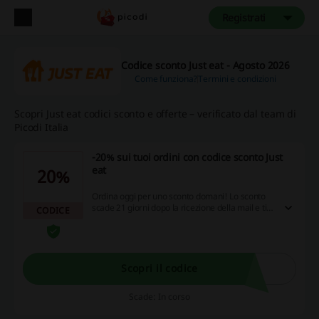
Registrati
Codice sconto Just eat - Agosto 2026
Come funziona?
Termini e condizioni
Scopri Just eat codici sconto e offerte – verificato dal team di
Picodi Italia
-20% sui tuoi ordini con codice sconto Just
eat
20%
Ordina oggi per uno sconto domani! Lo sconto
scade 21 giorni dopo la ricezione della mail e ti
CODICE
verrà inviato 72 ore dopo il tuo ordine
Scopri il codice
Scade: In corso