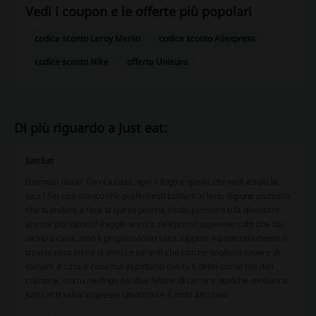
Vedi i coupon e le offerte più popolari
codice sconto Leroy Merlin
codice sconto Aliexpress
codice sconto Nike
offerta Unieuro
Di più riguardo a Just eat:
Just Eat
Giornata dura? Torni a casa, apri il frigo e quello che vedi è solo la
luce? Sei così stanco che preferiresti buttarti al letto digiuno piuttosto
che scendere a fare la spesa perchè il solo pensiero ti fa diventare
ancora più stanco? Peggio ancora se il primo supermercato che hai
vicino a casa...non è proprio vicino casa. Oppure inaspettatamente ti
trovi la casa piena di amici e parenti che non ne vogliono sapere di
tornare a casa a cena ma aspettano che tu li delizi con le tue doti
culinarie, ma tu nel frigo hai due fettine di carne e qualche verdurina.
Just Eat ti salva in queste situazioni e il molti altri casi.