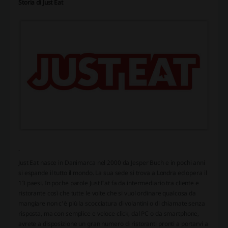
Storia di Just Eat
.
Just Eat nasce in Danimarca nel 2000 da Jesper Buch e in pochi anni
si espande il tutto il mondo. La sua sede si trova a Londra ed opera il
13 paesi. In poche parole Just Eat fa da intermediario tra cliente e
ristorante così che tutte le volte che si vuol ordinare qualcosa da
mangiare non c’è più la scocciatura di volantini o di chiamate senza
risposta, ma con semplice e veloce click, dal PC o da smartphone,
avrete a disposizione un gran numero di ristoranti pronti a portarvi a