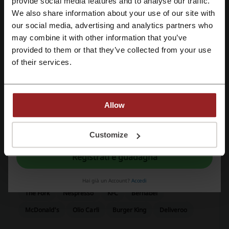
provide social media features and to analyse our traffic.
We also share information about your use of our site with
Ultimo aggiornamento
02/08/26, 10:07
our social media, advertising and analytics partners who
Registrati tramite Google
Utilizziamo link di affiliazione e potremmo ricevere una commissione.
may combine it with other information that you’ve
provided to them or that they’ve collected from your use
Registrati tramite email
of their services.
Valutazione dei codici sconto per Just eat
Allow
Valutazione media: 3.99, basata su 573 voti
Registrandoti confermi di aver letto e accettato il "
Regolamento
” e la "
Politica
contatta Just eat
della privacy.
"
Customize
Just eat
Registrati e guadagna
Scopri anche codici promozionali simili
Hai già un Account?
Accedi
The Fork
Nespresso
KFC
Bernabei
McDonald's
Olio Carli
Burger King
Deliveroo