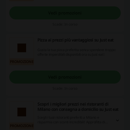
Vedi promozioni
Scade: In corso
Pizza ai prezzi più vantaggiosi su Just eat
Gusta la tua pizza preferita senza spendere troppo:
offerte imperdibili disponibili ora su Just eat!
PROMOZIONE
Vedi promozioni
Scade: In corso
Scopri i migliori prezzi nei ristoranti di
Milano con consegna a domicilio su Just eat
Scegli i tuoi ristoranti preferiti a Milano e
risparmia con sconti incredibili! Approfitta di
PROMOZIONE
consegne veloci e offerte esclusive, ordina