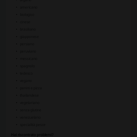
americano
biologico
cinese
brasiliano
giapponese
persiano
peruviano
messicano
spagnolo
tedesco
vegano
panini e pizza
thailandese
vegetariano
senza glutine
venezuelano
specialità pesce
Hai riscontrato problemi?