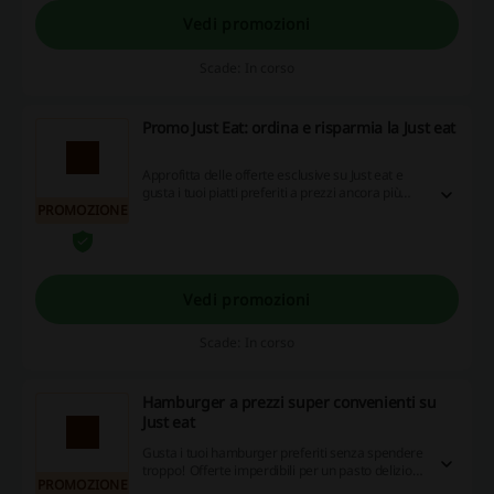
Vedi promozioni
Scade: In corso
Promo Just Eat: ordina e risparmia la Just eat
Approfitta delle offerte esclusive su Just eat e
gusta i tuoi piatti preferiti a prezzi ancora più
PROMOZIONE
convenienti. Ordina subito e approfitta delle
promozioni disponibili!
Vedi promozioni
Scade: In corso
Hamburger a prezzi super convenienti su
Just eat
Gusta i tuoi hamburger preferiti senza spendere
troppo! Offerte imperdibili per un pasto delizioso
PROMOZIONE
e accessibile.