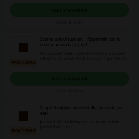
saranno ancora più apprezzate. Che sia per il
caffè al mattino, il pranzo con i colleghi, per gli
Vedi promozioni
straordinari o per mangiare qualcosa con amici
e familiari nel fine settimana.
Scade: In corso
Sconto unico! Just eat | Risparmia con lo
sconto unico da Just eat
Non puoi permetterti di perdere questa promozione
del giorno da Just eat, valida solo oggi! Risparmia ora!
PROMOZIONE
Vedi promozioni
Scade: In corso
Scopri il miglior prezzo della spesa da Just
eat!
Just eat ti offre il miglior prezzo della spesa! Non
perdete l'occasione!
PROMOZIONE