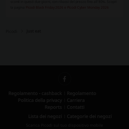
sconti in questi due giorni, con ribassi del prezzo fino all’80%. Scopri
la pagina
Picodi Black Friday 2026
e
Picodi Cyber Monday 2026
Just eat
Picodi
Regolamento - cashback
Regolamento
Politica della privacy
Carriera
Reports
Contatti
Lista dei negozi
Categorie dei negozi
Scarica Picodi sul tuo dispositivo mobile