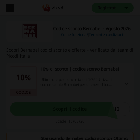
Registrati
Codice sconto Bernabei - Agosto 2026
Come funziona?
Termini e condizioni
Scopri Bernabei codici sconto e offerte – verificato dal team di
Picodi Italia
10% di sconto | codice sconto Bernabei
10%
Ultime ore per risparmiare il 10%! Utilizza il
codice sconto Bernabei per ottenere il tuo
sconto prima di completare l'acquisto.
CODICE
R10
Scopri il codice
Scade: 10/08/26
Stai usando Bernabei codici sconto? Ottimo,