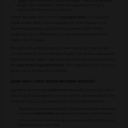
Bibite
: Non solo alcolici, ma anche
Acqua Tonica
,
Energy Drink
,
Ginger Beer
,
Soft Drink
e molte altre opzioni per chi cerca
qualcosa di rinfrescante o analcolico.
Inoltre, Bernabei offre servizi di
consegna veloce
, con spedizioni
rapide in tutta Italia e opzioni gratuite per ordini superiori a un
determinato importo. La piattaforma prevede anche offerte
stagionali, come il
Winter Sale
, e sconti esclusivi disponibili con
l'utilizzo di un coupon.
Per coloro che sono alla ricerca di idee regalo, Bernabei ha una
sezione dedicata che include
Idee Regalo
,
Special Box
e opzioni per
Regali Aziendali
. Infine, l'appassionato di vini può trovare occasioni
per
esperienze enogastronomiche
come degustazioni con pranzo o
cena e eventi in varie regioni d'Italia.
Quali sono i codici sconto Bernabei esistenti?
Approfitta dei numerosi
codici sconto
disponibili presso
Bernabei
e
risparmia sui tuoi acquisti. Con le loro offerte potrai beneficiare fino
al 50% di sconto su una vasta gamma di prodotti selezionati.
Ottieni uno sconto immediato del 10% iscrivendoti alla newsletter
e ricevi un
codice sconto
da utilizzare nel tuo prossimo acquisto.
Con le promozioni del mese, puoi risparmiare fino al 50% su vini
selezionati presso
Bernabei
.