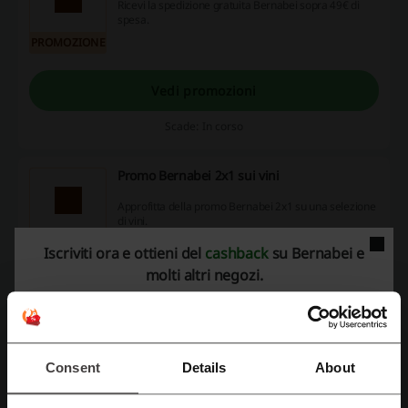
Ricevi la spedizione gratuita Bernabei sopra 49€ di
spesa.
PROMOZIONE
Vedi promozioni
Scade: In corso
Promo Bernabei 2x1 sui vini
Approfitta della promo Bernabei 2x1 su una selezione
di vini.
PROMOZIONE
Iscriviti ora e ottieni del
cashback
su Bernabei e
molti altri negozi.
Vedi promozioni
Scade: In corso
Consent
Details
About
Dettagli delle offerte