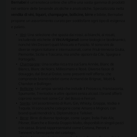
Bernabei
è un'enoteca online che offre una vasta gamma di prodotti
nel settore delle bevande alcoliche e analcoliche. Specializzata nella
vendita di vini, liquori, champagne, bollicine, birre
e bibite, Bernabei
propone un assortimento curato per soddisfare ogni tipo di esigenza
e palato.
Vini
: Una selezione che spazia dai
rossi
, ai
bianchi
, ai
rosati
,
includendo etichette di
Vini Artigianali
come
biologici
e
biodinamici
,
nonché
Vini Dessert
quali
Moscato
e
Passito
. Vi sono vini da
diverse regioni italiane e internazionali, come Friuli-Venezia Giulia,
Piemonte, Sicilia e Toscana, ma anche opzioni da Cile, Spagna e
Portogallo.
Champagne
: Una scelta ricca tra cui
Sans Année
,
Blanc de
Blancs
,
Blanc de Noirs
,
Millesimato
e
Rosé
. Diverse fasce di
dosaggio, dal
Brut
al
Dolce
, sono presenti nell'offerta, che
comprende brand celebri come Armand de Brignac, Moët &
Chandon e Bollinger.
Bollicine
: Un'ampia varietà che include il
Prosecco
,
Franciacorta
,
Spumante
,
Trentodoc
e altre opzioni senza alcool. I brand offerti
coprono nomi noti come Ca' del Bosco e Ferrari.
Spirits
: Un'assortimento di
Rum
,
Gin
,
Whisky
,
Grappa
,
Vodka
e
Tequila
. Vi sono anche categorie come
Amaro
e
Mignon
, con
brand quali Hendrick's, Diplomático e Talisker.
Birre
: Birre di diverse tipologie, come
Lager
,
India Pale Ale
,
Pilsner
,
Blanche
e
Bionda Doppio Malto
, disponibili in singoli pezzi
o in cassa. Brand rappresentativi come Corona, Peroni e
Tennent's fanno parte del catalogo.