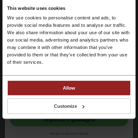
This website uses cookies
Codici sconto
3
We use cookies to personalise content and ads, to
Miglior sconto
45%
Registrati tramite Facebook
provide social media features and to analyse our traffic.
We also share information about your use of our site with
Ultimo aggiornamento
06/08/26, 21:59
our social media, advertising and analytics partners who
Registrati tramite Google
Utilizziamo link di affiliazione e potremmo ricevere una commissione.
may combine it with other information that you’ve
provided to them or that they’ve collected from your use
Registrati tramite email
of their services.
Valutazione dei codici sconto per Bernabei
Valuta i codici sconto per Bernabei e aiuta altri utenti a scegliere le
Allow
migliori offerte
Registrandoti confermi di aver letto e accettato il "
Regolamento
” e la "
Politica
della privacy.
"
contatta Bernabei
Customize
+39 06 4040 2262
Registrati e guadagna
mostra email
Hai già un Account?
Accedi