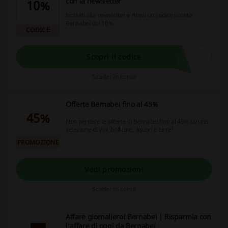
con la newsletter
10%
Iscriviti alla newsletter e ricevi un codice sconto
Bernabei del 10%.
CODICE
Scopri il codice
Scade: In corso
Offerte Bernabei fino al 45%
45%
Non perdere le offerte di Bernabei fino al 45% su una
selezione di vini, bollicine, liquori e birre!
PROMOZIONE
Vedi promozioni
Scade: In corso
Affare giornaliero! Bernabei | Risparmia con
l'affare di oggi da Bernabei