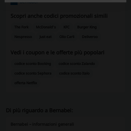
Bernabei
Scopri anche codici promozionali simili
The Fork
McDonald's
KFC
Burger King
Nespresso
Just eat
Olio Carli
Deliveroo
Vedi i coupon e le offerte più popolari
codice sconto Booking
codice sconto Zalando
codice sconto Sephora
codice sconto Italo
offerta Netflix
Di più riguardo a Bernabei:
Bernabei – informazioni generali