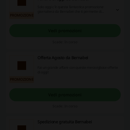
Solo oggi c'è questa fantastica promozione
giornaliera da Bernabei che ti permette di
PROMOZIONE
risparmiare! Non perdertela!
Vedi promozioni
Scade: In corso
Offerta Agosto da Bernabei
Fai un grande affare con queste meravigliose offerte
di oggi!
PROMOZIONE
Vedi promozioni
Scade: In corso
Spedizione gratuita Bernabei