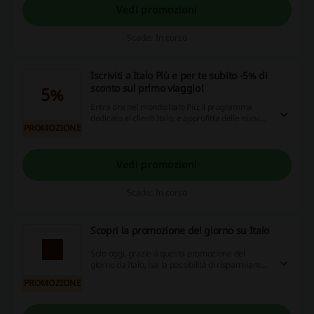
Vedi promozioni
Scade: In corso
Iscriviti a Italo Più e per te subito -5% di
sconto sul primo viaggio!
5%
Entra ora nel mondo Italo Più, il programma
dedicato ai clienti Italo, e approfitta delle nuove
PROMOZIONE
promozioni: -5% di sconto sul primo viaggio;
Biglietti premio gratuiti con soli 800 punti**,
invece di 1.000; Bastano ancora meno viaggi per
ottenere i benefici esclusivi dei livelli del
Vedi promozioni
programma fedeltà come: accesso alle Lounge
Italo Club, Upgrade di ambiente, sconti e tanto
Scade: In corso
altro.
Scopri la promozione del giorno su Italo
Solo oggi, grazie a questa promozione del
giorno da Italo, hai la possibilità di risparmiare!
Non lasciarti sfuggire questa offerta!
PROMOZIONE