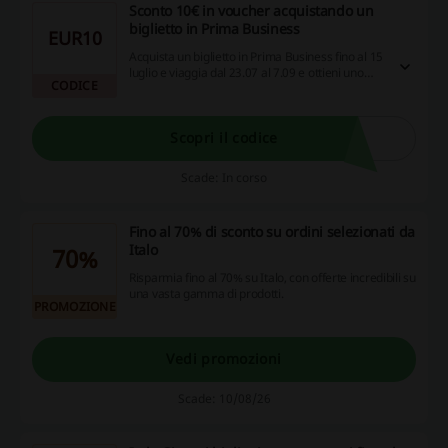
Sconto 10€ in voucher acquistando un
biglietto in Prima Business
EUR10
Acquista un biglietto in Prima Business fino al 15
luglio e viaggia dal 23.07 al 7.09 e ottieni uno
CODICE
sconto di 10 € sul tuo biglietto.Categorie di
clienti:solo per i clienti Italo Più.
Scopri il codice
Scade: In corso
Fino al 70% di sconto su ordini selezionati da
Italo
70%
Risparmia fino al 70% su Italo, con offerte incredibili su
una vasta gamma di prodotti.
PROMOZIONE
Vedi promozioni
Scade: 10/08/26