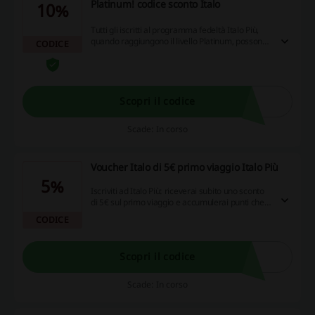
Platinum! codice sconto Italo
10%
Tutti gli iscritti al programma fedeltà Italo Più,
quando raggiungono il livello Platinum, possono
CODICE
approfittare di uno sconto del 10% per viaggi in
Flex, in Prima e Club. Ottieni il tuo codice sconto
Italo.
Scopri il codice
Scade: In corso
Voucher Italo di 5€ primo viaggio Italo Più
5%
Iscriviti ad Italo Più: riceverai subito uno sconto
di 5€ sul primo viaggio e accumulerai punti che ti
faranno ottenere ulteriori sconti e vantaggi!
CODICE
Categorie di prodotti :Biglietti del treno
Scopri il codice
Scade: In corso