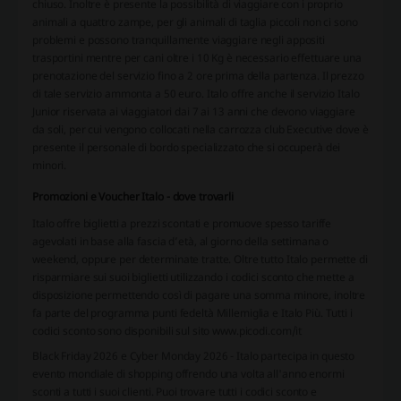
chiuso. Inoltre è presente la possibilità di viaggiare con i proprio
animali a quattro zampe, per gli animali di taglia piccoli non ci sono
problemi e possono tranquillamente viaggiare negli appositi
trasportini mentre per cani oltre i 10 Kg è necessario effettuare una
prenotazione del servizio fino a 2 ore prima della partenza. Il prezzo
di tale servizio ammonta a 50 euro. Italo offre anche il servizio Italo
Junior riservata ai viaggiatori dai 7 ai 13 anni che devono viaggiare
da soli, per cui vengono collocati nella carrozza club Executive dove è
presente il personale di bordo specializzato che si occuperà dei
minori.
Promozioni e Voucher Italo - dove trovarli
Italo offre biglietti a prezzi scontati e promuove spesso tariffe
agevolati in base alla fascia d’età, al giorno della settimana o
weekend, oppure per determinate tratte. Oltre tutto Italo permette di
risparmiare sui suoi biglietti utilizzando i codici sconto che mette a
disposizione permettendo così di pagare una somma minore, inoltre
fa parte del programma punti fedeltà Millemiglia e Italo Più. Tutti i
codici sconto sono disponibili sul sito www.picodi.com/it
Black Friday 2026 e Cyber Monday 2026 - Italo partecipa in questo
evento mondiale di shopping offrendo una volta all'anno enormi
sconti a tutti i suoi clienti. Puoi trovare tutti i codici sconto e