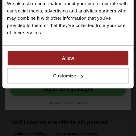
Miglior sconto
70%
We also share information about your use of our site with
our social media, advertising and analytics partners who
Ultimo aggiornamento
01/08/26, 07:01
Registrati tramite Google
may combine it with other information that you’ve
provided to them or that they’ve collected from your use
Registrati tramite email
of their services.
Valutazione dei codici sconto per Italo
Valutazione media: 4.08, basata su 587 voti
Allow
contatta Italo
Registrandoti confermi di aver letto e accettato il "
Regolamento
” e la "
Politica
della privacy.
"
Customize
Italo
Registrati e guadagna
Scopri anche codici promozionali simili
Hai già un Account?
Accedi
Trainline
Flixbus
Moby
Cooltra
Terravision
Vedi i coupon e le offerte più popolari
codice sconto Ebay
codice sconto Aliexpress