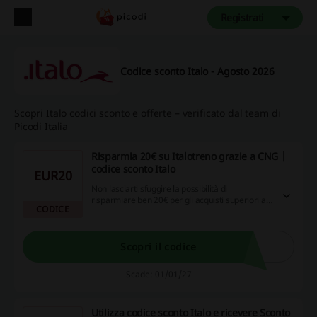
Registrati
Codice sconto Italo - Agosto 2026
Scopri Italo codici sconto e offerte – verificato dal team di
Picodi Italia
Risparmia 20€ su Italotreno grazie a CNG |
codice sconto Italo
EUR20
Non lasciarti sfuggire la possibilità di
risparmiare ben 20€ per gli acquisti superiori a
CODICE
67€ con Italotreno, grazie ai codici sconto
disponibili su CNG. Aggiungi valore al tuo
shopping online accumulando anche cashback!
Approfittane ora.
Scopri il codice
Scade: 01/01/27
Utilizza codice sconto Italo e ricevere Sconto