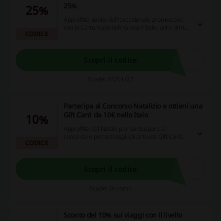
25%
25%
Approfitta subito dell'eccezionale promozione
con la Carta Nazionale Giovani Italo: avrai diritto
CODICE
a un fantastico sconto del 25% sui tuoi acquisti!
Non perdere l'opportunità di risparmiare su
viaggi e trasferimenti, iscriviti ora per scoprire
tutti i vantaggi e le imperdibili offerte che ti
Scopri il codice
aspettano.
Scade: 01/01/27
Partecipa al Concorso Natalizio e ottieni una
Gift Card da 10€ nello Italo
10%
Approfitta del Natale per partecipare al
concorso e potresti aggiudicarti una Gift Card
CODICE
ITALO del valore di 10€ o un buono Flying Tiger
di 5€. Accumula 800 Punti Italo Più per ottenere
biglietti premio gratuiti o addirittura 400 Punti
Italo Più per accedere alle esclusive Lounge Italo
Scopri il codice
Club. Non perdere questa opportunità, sfrutta
adesso i vantaggi !
Scade: In corso
Sconto del 10% sui viaggi con il livello