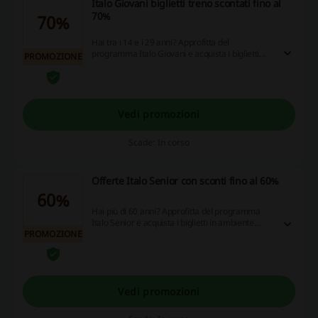
Italo Giovani biglietti treno scontati fino al
70%
70%
Hai tra i 14 e i 29 anni? Approfitta del
programma Italo Giovani e acquista i biglietti
PROMOZIONE
treno in ambiente Smart e Prima con sconti fino
al 70%!
Vedi promozioni
Scade: In corso
Offerte Italo Senior con sconti fino al 60%
60%
Hai più di 60 anni? Approfitta del programma
Italo Senior e acquista i biglietti in ambiente
PROMOZIONE
Smart e Prima con sconti fino al 60%!
Vedi promozioni