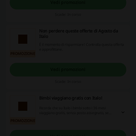
Vedi promozioni
Scade: In corso
Non perdere queste offerte di Agosto da
Italo
È il momento di risparmiare! Controlla questa offerta
e approfittane.
PROMOZIONE
Vedi promozioni
Scade: In corso
Bimbi viaggiano gratis con Italo!
Ricorda che su Italo i bimbi sotto i 36 mesi
viaggiano gratis, senza posto assegnato, se
tenuti in braccio da un adulto.
PROMOZIONE