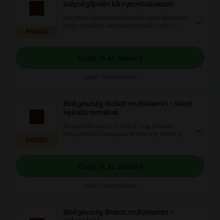
szépségápolás környezettudatosan
Szeretnél olyan szépségápolási rutint kialakítani,
mely nem káros sem szervezetedre, sem a
PROMO
környezetre és az élővilágra? Kattints és próbáld
ki a BioEgészség Biobolt multivitamin
webshopjában található természetes
szépségápolási termékeket.
Csapj le az akcióra
Lejár: Folyamatban
BioEgészség Biobolt multivitamin – közeli
lejáratú termékek
Ha spórolni akarsz és tudod, hogy biztosan
felhasználod a megvásárolt vitamint, öblítőt, italt
PROMO
stb., akkor kattints és válogass kedvedre az
akciós termékek közül! A BioEgészség Biobolt
multivitamin weboldalán külön kategóriában
találod meg a közeli lejárattal rendelkező
Csapj le az akcióra
termékeket.
Lejár: Folyamatban
BioEgészség Biobolt multivitamin –