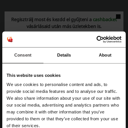
Még több a(z) BioEgészség Biobolt
Regisztrálj most és kezdd el gyűjteni a
cashbacket
multivitamin-ról
vásárlásaid után más üzletekben is.
Multi-Vitamin.hu
Általános információk
Consent
Details
About
A Multi-Vitamin.hu webáruházat a Bio Egészség Kft üzemelteti, a
céget 2011-ben alapították, multivitaminok és táplálék-kiegészítők
forgalmazásával foglalkozik. Kínálata széles, a vásárlók 3600 termék
közül válogathatnak. Mivel a táplálék-kiegészítők piaca egyre bővül, a
This website uses cookies
Multi-Vitamin.hu igyekszik lépést tartani a vásárlók igényeivel, így
We use cookies to personalise content and ads, to
folyamatosan bővíti termékkínálatát. Aki nem szeretne az interneten
Regisztrálás Facebook-kal
vásárolni, mert nem bízik a vásárlás online formájában, felkeresheti
provide social media features and to analyse our traffic.
őket 4 budapesti üzletük valamelyikében, ahol szakszerű segítséget
We also share information about your use of our site with
is kaphat a megfelelő vitamin és táplálék-kiegészítő kiválasztásában.
our social media, advertising and analytics partners who
Regisztrálás Google-al
A nyitva tartásról és a webáruházban való vásárlás feltételeiről
may combine it with other information that you’ve
bővebb információt a honlapon kaphat.
provided to them or that they’ve collected from your use
Regisztrálás e-mail címmel
of their services.