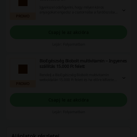
Igyekszel odafigyelni, hogy milyen káros
anyagokat engedsz a csatornába a fürdőszoba
PROMO
takarítása és mosás után? A Bio Egészség
Biobolt webáruházában környezetbarát
azonban hatékonyan tisztító termékeket találsz,
melyekre a gyerekek sem lesznek érzékenyek.
Csapj le az akcióra
Lejár: Folyamatban
BioEgészség Biobolt multivitamin – Ingyenes
szállítás 15.000 Ft felett
Rendelj a BioEgészség Biobolt multivitamin
weboldalán 15.000 Ft felett és ha előre kifizeted
PROMO
online, akkor ingyenes szállítást kapsz!
Csapj le az akcióra
Lejár: Folyamatban
Ajánlatok részletei