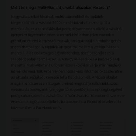
Miért éri meg a Multi-Vitamin.hu webáruházában vásárolni?
Nagy választékot kínálnak multivitaminokból és táplálék-
kiegészítőkből, a vásárló 3600 termék közül választhatja ki a
megfelelőt, ez a termékkínálat pedig folyamatosan bővül, a vásárlói
igényeket figyelembe véve. A termékkínálatban jelen vannak a
prémium étrend kiegészítő márkák, ami garantálja a minőséget és
megbízhatóságot. A táplálék-kiegészítők mellett a webáruházban
megtalálja az egészséges élelmiszereket, tisztítószereket és a
szépségápolási termékeket is. A nagy választék és a kedvező árak
mellett a Multi-Vitamin.hu folyamatos akciókkal várja már meglévő
és leendő vásárlóit. Amennyiben naprakész információkat szeretne
az aktuális akciókról, keresse fel a Picodi.com-ot. A Picodi oldalát
megéri rendszeresen látogatni, mivel megtalálja náluk több száz
webáruház kedvezményre jogosító kuponkódjait, ezek segítségével
pedig sokat spórolhat vásárlásai alkalmával. Ha közvetlenül szeretne
értesülni a legújabb akciókról, iratkozzon fel a Picodi hírlevelére, és
kövesse őket a Facebook-on is.