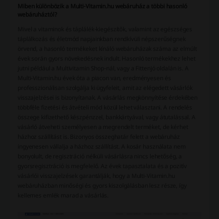
Miben különbözik a Multi-Vitamin.hu webáruház a többi hasonló
webáruháztól?
Mivel a vitaminok és táplálék-kiegészítők, valamint az egészséges
táplálkozás és életmód napjainkban rendkívüli népszerűségnek
örvend, a hasonló termékeket kínáló webáruházak száma az elmúlt
évek során gyors növekedésnek indult. Hasonló termékekhez lehet
jutni például a Multivitamin Shop-nál, vagy a Fittenjó oldalán is. A
Multi-Vitamin.hu évek óta a piacon van, eredményesen és
professzionálisan szolgálja ki ügyfeleit, amit az elégedett vásárlók
visszajelzései is bizonyítanak. A vásárlás megkönnyítése érdekében
többféle fizetési és átvételi mód közül lehet választani. A rendelés
összege kifizethető készpénzzel, bankkártyával, vagy átutalással. A
vásárló átveheti személyesen a megrendelt terméket, de kérhet
házhoz szállítást is. Bizonyos összeghatár felett a webáruház
ingyenesen vállalja a házhoz szállítást. A kosár használata nem
bonyolult, de regisztráció nélküli vásárlásra nincs lehetőség, a
gyorsregisztráció is megfelelő. Az évek tapasztalata és a pozitív
vásárlói visszajelzések garantálják, hogy a Multi-Vitamin.hu
webáruházban minőségi és gyors kiszolgálásban lesz része, így
kellemes emlék marad a vásárlás.