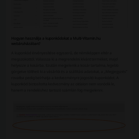
Hogyan használja a kuponkódokat a Multi-Vitamin.hu
webáruházában?
A kuponkód érvényesítése egyszerű, de némiképpen eltér a
megszokottól. Válassza ki a megrendelni kívánt terméket, majd
helyezze a kosárba. Ezután megjelenik a kosár tartalma, lejjebb
görgetve töltheti ki a vásárlói és a szállítási adatokat, a „Megjegyzés”
rovatba pedig beírhatja a kedvezményre jogosító kuponkódot. A
kuponkód biztosította kedvezmény az oldalon nem vonódik le,
hanem a rendeléshez tartozó számlán fog megjelenni.