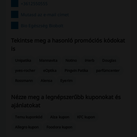
+3612550555
Mutasd az e-mail címet
Bio Egészség Biobolt
Tekintse meg a hasonló promóciós kódokat
is
Unipatika
Mannavita
Notino
iHerb
Douglas
yves-rocher
eOptika
Pingvin Patika
parfümcenter
Rossmann
Alensa
Eyerim
Nézze meg a legnépszerűbb kuponokat és
ajánlatokat
Temu kuponkód
Alza kupon
KFC kupon
Allegro kupon
Foodora kupon