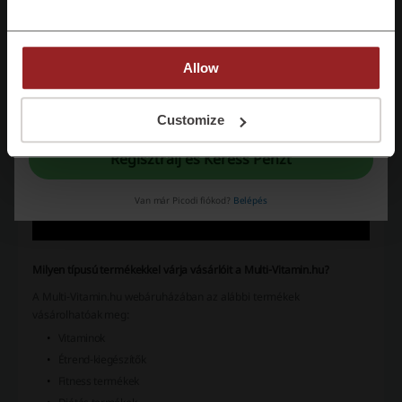
Allow
A regisztrációval megerősíted, hogy elolvastad és elfogadtad az alábbiakat
"
Általános feltételeket
" és az "
Adatvédelmi feltételeket.
"
Customize
Regisztrálj és Keress Pénzt
Van már Picodi fiókod?
Belépés
Milyen típusú termékekkel várja vásárlóit a Multi-Vitamin.hu?
A Multi-Vitamin.hu webáruházában az alábbi termékek
vásárolhatóak meg:
Vitaminok
Étrend-kiegészítők
Fitness termékek