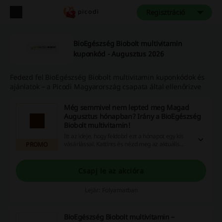
Regisztráció
BioEgészség Biobolt multivitamin
kuponkód - Augusztus 2026
Fedezd fel BioEgészség Biobolt multivitamin kuponkódok és
ajánlatok – a Picodi Magyarország csapata által ellenőrizve
Még semmivel nem lepted meg Magad
Augusztus hónapban? Irány a BioEgészség
Biobolt multivitamin!
Itt az ideje, hogy feldobd ezt a hónapot egy kis
vásárlással. Kattints és nézd meg az aktuális
PROMO
ajánlatokat a BioEgészség Biobolt multivitamin
weboldalán.
Csapj le az akcióra
Lejár: Folyamatban
BioEgészség Biobolt multivitamin –