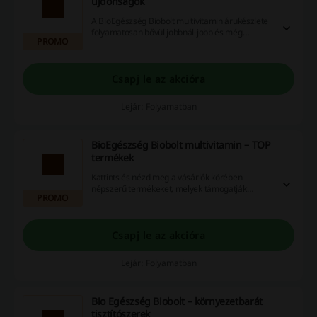
újdonságok
A BioEgészség Biobolt multivitamin árukészlete
folyamatosan bővül jobbnál-jobb és még
PROMO
egészségesebb termékekkel, környezetbarát
árucikkekkel. Kattints és nézd meg őket!
Csapj le az akcióra
Lejár: Folyamatban
BioEgészség Biobolt multivitamin – TOP
termékek
Kattints és nézd meg a vásárlók körében
népszerű termékeket, melyek támogatják
PROMO
egészségedet. Vásárolj kedvező áron a
BioEgészség Biobolt multivitamin
webshopjában!
Csapj le az akcióra
Lejár: Folyamatban
Bio Egészség Biobolt – környezetbarát
tisztítószerek