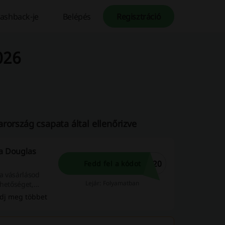
ashback-je
Belépés
Regisztráció
026
rország csapata által ellenőrizve
 a Douglas
P20
Fedd fel a kódot
a vásárlásod
Lejár: Folyamatban
ehetőséget,
dj meg többet