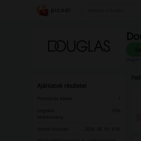
Keresés
Do
Hogyan 
Fed
Ajánlatok részletei
Promóciós kódok
1
Legjobb
25%
kedvezmény
Utolsó frissítés
2026. 08. 01. 6:01
Affiliate linkeket használunk, és jutalékot kaphatunk.