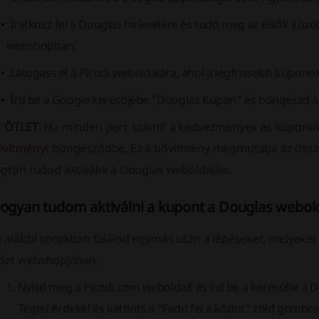
Iratkozz fel a Douglas hírlevelére és tudd meg az elsők közö
webshopban;
Látogass el a Picodi weboldalára, ahol a legfrissebb kupon
Írd be a Google keresőjébe “Douglas Kupon” és böngészd át 
1 ÖTLET
: Ha minden perc számít a kedvezmények és kuponok 
ővítményt
böngésződbe. Ez a bővítmény megmutatja az össze
ögtön tudod aktiválni a Douglas weboldalán.
ogyan tudom aktiválni a kupont a Douglas webol
z alábbi sorokban találod egymás után a lépéseket, melyeket
zlet webshopjában.
Nyisd meg a Picodi.com weboldalt és írd be a keresőbe a Do
Téged érdekel és kattints a “Fedd fel a kódot” zöld gombra