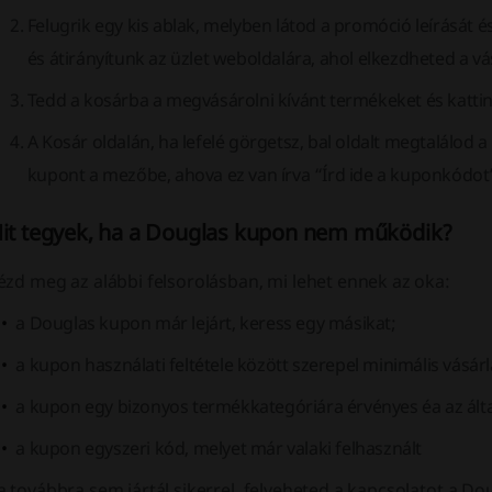
Felugrik egy kis ablak, melyben látod a promóció leírását 
és átirányítunk az üzlet weboldalára, ahol elkezdheted a vá
Tedd a kosárba a megvásárolni kívánt termékeket és kattint
A Kosár oldalán, ha lefelé görgetsz, bal oldalt megtalálod 
kupont a mezőbe, ahova ez van írva “Írd ide a kuponkódot
it tegyek, ha a Douglas kupon nem működik?
zd meg az alábbi felsorolásban, mi lehet ennek az oka:
a Douglas kupon már lejárt, keress egy másikat;
a kupon használati feltétele között szerepel minimális vásár
a kupon egy bizonyos termékkategóriára érvényes éa az ált
a kupon egyszeri kód, melyet már valaki felhasznált
 továbbra sem jártál sikerrel, felveheted a kapcsolatot a Do