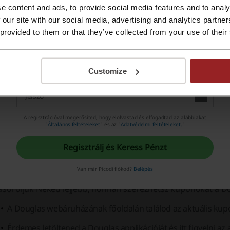
smink,
e content and ads, to provide social media features and to analy
Regisztráció az Apple ID azonosítóval
 our site with our social media, advertising and analytics partn
haj
 provided to them or that they’ve collected from your use of their
test,
Regisztrálás e-mail címmel
arc,
Customize
home & lifestyle,
Douglas Collection,
A regisztrációval megerősíted, hogy elolvastad és elfogadtad az alábbiakat
új termékek,
"
Általános feltételeket
" és az "
Adatvédelmi feltételeket.
"
új márkák.
Regisztrálj és Keress Pénzt
ouglas kupon – hogyan juthatok hozzá?
Van már Picodi fiókod?
Belépés
elsoroljuk Neked lejjebb, honnan szerezhetsz kuponokat a Do
A Douglas webáruházának főoldalán találod az aktuális kupo
Érdemes letöltened a Douglas applikációját és itt figyelni az