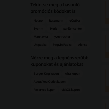
Tekintse meg a hasonló
promóciós kódokat is
Notino
Rossmann
eOptika
Eyerim
iHerb
parfümcenter
Mannavita
yves-rocher
Unipatika
Pingvin Patika
Alensa
Nézze meg a legnépszerűbb
kuponokat és ajánlatokat
Burger King kupon
Alza kupon
About You Outlet kupon
Reserved kupon
vidaXL kupon