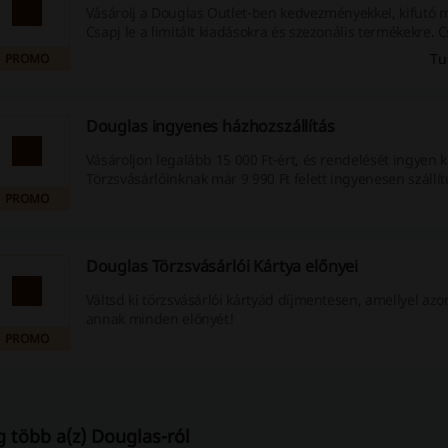
Vásárolj a Douglas Outlet-ben kedvezményekkel, kifutó 
Csapj le a limitált kiadásokra és szezonális termékekre. C
nem térő ajánlatokra!
Tu
PROMO
Douglas ingyenes házhozszállítás
Vásároljon legalább 15 000 Ft-ért, és rendelését ingyen ki
Törzsvásárlóinknak már 9 990 Ft felett ingyenesen szállít
PROMO
Douglas Törzsvásárlói Kártya előnyei
Váltsd ki törzsvásárlói kártyád díjmentesen, amellyel az
annak minden előnyét!
PROMO
 több a(z) Douglas-ról