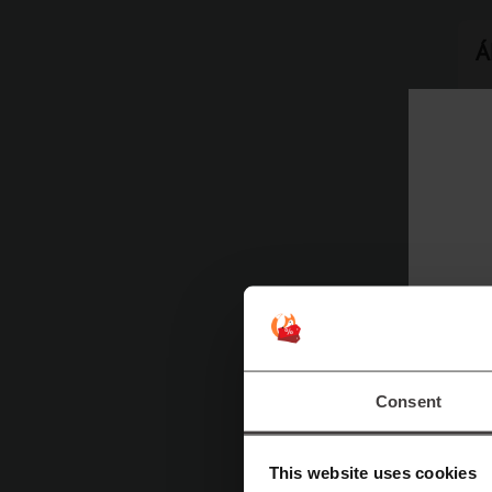
Á
A
ne
m
M
A
t
kí
r
Consent
A
This website uses cookies