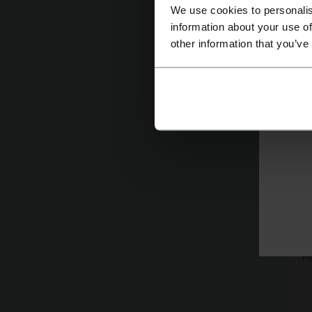
We use cookies to personalis
information about your use of
other information that you’ve
D
F