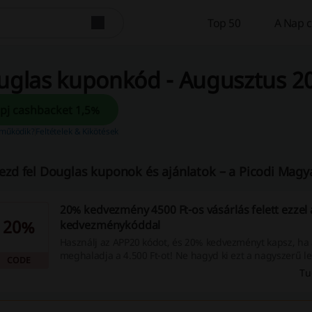
Top 50
A Nap c
uglas kuponkód - Augusztus 2
Kapj cashbacket 1,5%
működik?
Feltételek & Kikötések
ezd fel Douglas kuponok és ajánlatok – a Picodi Magya
20% kedvezmény 4500 Ft-os vásárlás felett ezzel
20%
kedvezménykóddal
Használj az APP20 kódot, és 20% kedvezményt kapsz, ha 
meghaladja a 4.500 Ft-ot! Ne hagyd ki ezt a nagyszerű l
CODE
amely 2026. február 23-tól 26-ig érvényes.
Tu