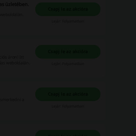
s üzletében.
Csapj le az akcióra
 weboldalán.
Lejár: Folyamatban
Csapj le az akcióra
iós áron! Itt
las weboldalán.
Lejár: Folyamatban
Csapj le az akcióra
gismerkedni a
Lejár: Folyamatban