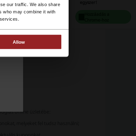
egyszer!
se our traffic. We also share
ers who may combine it with
Hozzáadás a
 services.
Chrome-hoz
Allow
uglas online üzletébe:
nokat, melyeket fel tudsz használni;
 aktuális kuponokat