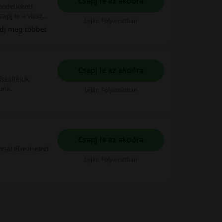
Csapj le az akcióra
modelleket!
sapj le a vissza
Lejár: Folyamatban
dj meg többet
Csapj le az akcióra
szállítjuk.
unk.
Lejár: Folyamatban
Csapj le az akcióra
onnal élvezheted
Lejár: Folyamatban