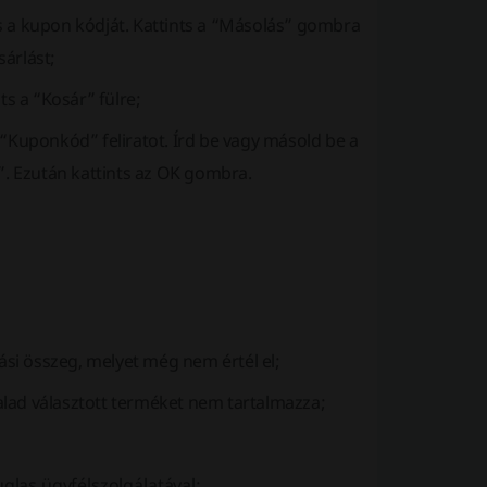
és a kupon kódját. Kattints a “Másolás” gombra
sárlást;
s a “Kosár” fülre;
a “Kuponkód” feliratot. Írd be vagy másold be a
”. Ezután kattints az OK gombra.
lási összeg, melyet még nem értél el;
alad választott terméket nem tartalmazza;
uglas ügyfélszolgálatával: