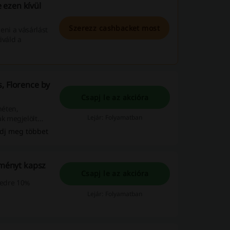
 ezen kívül
Szerezz cashbacket most
deni a vásárlást
iváld a
, Florence by
Csapj le az akcióra
héten,
Lejár: Folyamatban
k megjelölt
dj meg többet
zményt kapsz
Csapj le az akcióra
ésedre 10%
Lejár: Folyamatban