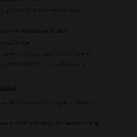
tt, ilyen aktuális kedvezmények élnek a
okat és kedvezményeket találod;
a találatokat.
megtalálásában, akkor töltsd le a
Picodi
s elérhető kupont és a cashbacket is
dalán?
 követke, aktiválni tudsz egy kuponkódot az
uglas nevét. Válaszd ki azt a kupont, amelyik
;