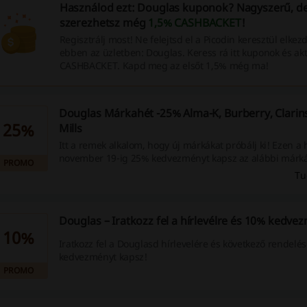
Használod ezt: Douglas kuponok? Nagyszerű, de
szerezhetsz még
1,5% CASHBACKET
!
Regisztrálj most! Ne felejtsd el a Picodin keresztül elkez
ebben az üzletben: Douglas. Keress rá itt kuponok és akt
CASHBACKET. Kapd meg az elsőt 1,5% még ma!
Douglas Márkahét -25% Alma-K, Burberry, Clarins
25%
Mills
Itt a remek alkalom, hogy új márkákat próbálj ki! Ezen a 
november 19-ig 25% kedvezményt kapsz az alábbi márká
PROMO
termékeire: Alma-K, Burberry, Clarins, Florence by Mills
Tu
Douglas – Iratkozz fel a hírlevélre és 10% kedve
10%
Iratkozz fel a Douglasd hírlevelére és következő rendel
kedvezményt kapsz!
PROMO