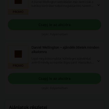
A Daniel Wellington weboldalán már nem csak a
kultikus karórákat tudod megvásárolni, hanem
divatos táskákat is! Kattints és bővítsd a
PROMO
márkától származó kiegészítőidet.
Csapj le az akcióra
Lejár: Folyamatban
Daniel Wellington – ajándék ötletek minden
alkalomra
Lepd meg édesanyádat különleges ajándékkal,
amiről mindig az eszébe fogsz jutni! Klasszikus
PROMO
órákat, időtlen ékszereket találsz a Daniel
Wellington weboldalán. Kattints!
Csapj le az akcióra
Lejár: Folyamatban
Ajánlatok részletei